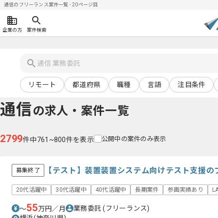
通信のフリーランス案件一覧 - 20ページ目
企業の方
案件検索
リモート
都道府県
職種
言語
注目条件
通信
の求人・案件一覧
2799
公開中の案件のみ表示
件中761~800件を表示
【テスト】装置装置システム向けテスト支援の
募集終了
20代活躍中
30代活躍中
40代活躍中
長期案件
参画実績あり
L
55
業務委託
(フリーランス)
〜
万円／月