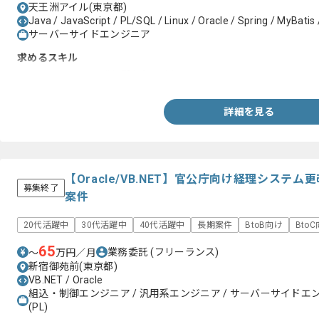
天王洲アイル(東京都)
Java / JavaScript / PL/SQL / Linux / Oracle / Spring / MyBatis 
サーバーサイドエンジニア
求めるスキル
・JavaでのWeb開発経験(3年以上)
詳細を見る
【Oracle/VB.NET】官公庁向け経理システ
募集終了
案件
20代活躍中
30代活躍中
40代活躍中
長期案件
BtoB向け
Bto
65
業務委託
(フリーランス)
〜
万円／月
新宿御苑前(東京都)
VB.NET / Oracle
組込・制御エンジニア / 汎用系エンジニア / サーバーサイドエ
(PL)