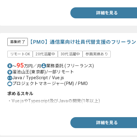
詳細を見る
【PMO】通信業向け社員代替支援のフリーラ
募集終了
リモートOK
20代活躍中
30代活躍中
参画実績あり
95
業務委託
(フリーランス)
〜
万円／月
溜池山王(東京都)/一部リモート
Java / TypeScript / Vue.js
プロジェクトマネージャー(PM) / PMO
求めるスキル
・Vue.jsやTypescript及びJavaの開発(1年以上)
・システム要件定義書や設計書及びテスト仕様書の作成とレビュ
詳細を見る