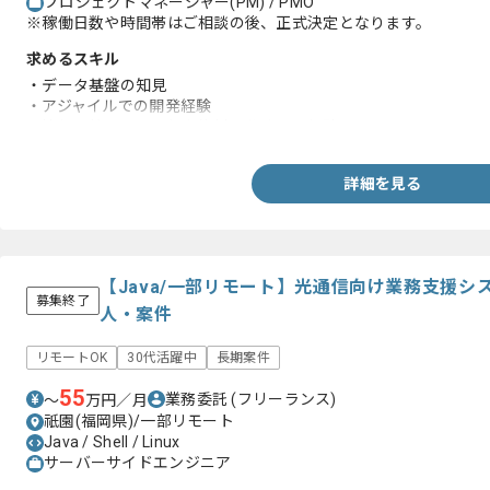
プロジェクトマネージャー(PM) / PMO
※稼働日数や時間帯はご相談の後、正式決定となります。
求めるスキル
・データ基盤の知見
・アジャイルでの開発経験
・情報を整理し、明解な資料を作成した経験
詳細を見る
【Java/一部リモート】光通信向け業務支援
募集終了
人・案件
リモートOK
30代活躍中
長期案件
55
業務委託
(フリーランス)
〜
万円／月
祇園(福岡県)/一部リモート
Java / Shell / Linux
サーバーサイドエンジニア