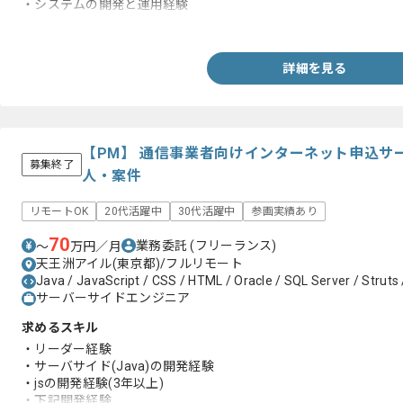
・システムの開発と運用経験
・コンチプランと障害対応などの整備経験
詳細を見る
【PM】 通信事業者向けインターネット申込サ
募集終了
人・案件
リモートOK
20代活躍中
30代活躍中
参画実績あり
70
業務委託
(フリーランス)
〜
万円／月
天王洲アイル(東京都)/フルリモート
Java / JavaScript / CSS / HTML / Oracle / SQL Server / Struts 
サーバーサイドエンジニア
求めるスキル
・リーダー経験
・サーバサイド(Java)の開発経験
・jsの開発経験(3年以上)
・下記開発経験