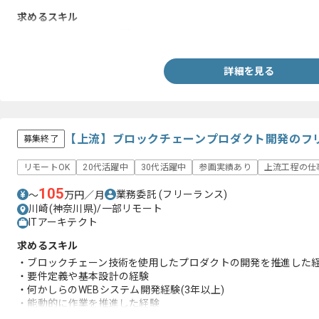
求めるスキル
・JavaでのWeb開発経験(3年以上)
詳細を見る
【上流】ブロックチェーンプロダクト開発のフ
募集終了
リモートOK
20代活躍中
30代活躍中
参画実績あり
上流工程の仕
105
業務委託
(フリーランス)
〜
万円／月
川崎(神奈川県)/一部リモート
ITアーキテクト
求めるスキル
・ブロックチェーン技術を使用したプロダクトの開発を推進した経験
・要件定義や基本設計の経験
・何かしらのWEBシステム開発経験(3年以上)
・能動的に作業を推進した経験
・金融系案件の経験