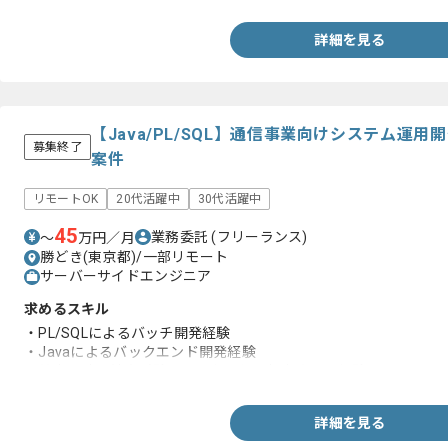
詳細を見る
【Java/PL/SQL】通信事業向けシステム運
募集終了
案件
リモートOK
20代活躍中
30代活躍中
45
業務委託
(フリーランス)
〜
万円／月
勝どき(東京都)/一部リモート
サーバーサイドエンジニア
求めるスキル
・PL/SQLによるバッチ開発経験
・Javaによるバックエンド開発経験
・基本設計～結合試験までの各工程を担当された経験
詳細を見る