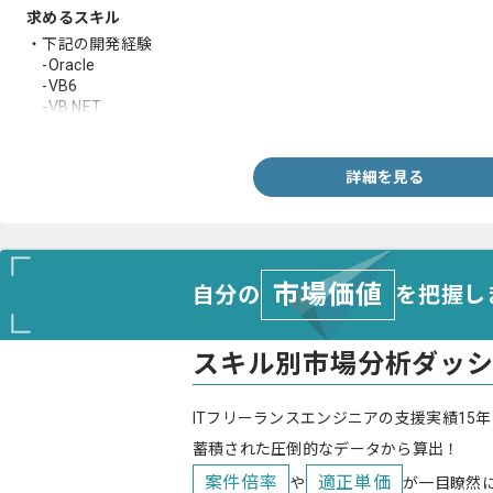
求めるスキル
・下記の開発経験
-Oracle
-VB6
-VB.NET
・経理システムの設計意図を理解し、カスタマイズ要件を柔軟に
詳細を見る
市場価値
自分の
を把握し
スキル別市場分析ダッ
ITフリーランスエンジニアの支援実績15年
蓄積された圧倒的なデータから算出！
案件倍率
適正単価
や
が一目瞭然