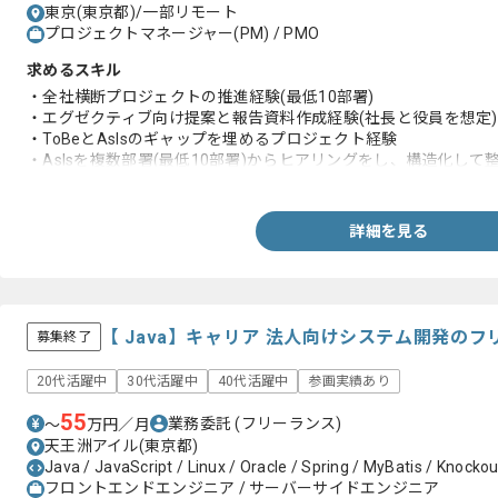
東京(東京都)/一部リモート
プロジェクトマネージャー(PM) / PMO
求めるスキル
・全社横断プロジェクトの推進経験(最低10部署)
・エグゼクティブ向け提案と報告資料作成経験(社長と役員を想定)
・ToBeとAsIsのギャップを埋めるプロジェクト経験
・AsIsを複数部署(最低10部署)からヒアリングをし、構造化して
・AsIsを踏まえて柔軟に落としどころを調整した経験
詳細を見る
【 Java】キャリア 法人向けシステム開発の
募集終了
20代活躍中
30代活躍中
40代活躍中
参画実績あり
55
業務委託
(フリーランス)
〜
万円／月
天王洲アイル(東京都)
Java / JavaScript / Linux / Oracle / Spring / MyBatis / Knockou
フロントエンドエンジニア / サーバーサイドエンジニア