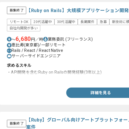
【Ruby on Rails】大規模アプリケーショ
募集終了
リモートOK
20代活躍中
30代活躍中
長期案件
急募
新技術に
自社内開発が多い
6,680
業務委託
(フリーランス)
〜
円／時
恵比寿(東京都)/一部リモート
Rails / React / React Native
サーバーサイドエンジニア
求めるスキル
・API開発を含むRuby on Railsの開発経験(3年以上)
・Reactの開発経験(1年以上)
詳細を見る
【Ruby】グローバル向けアートプラットフォ
募集終了
案件