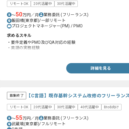
リモートOK
20代活躍中
30代活躍中
50
業務委託
(フリーランス)
〜
万円／月
飯田橋(東京都)/一部リモート
プロジェクトマネージャー(PM) / PMO
求めるスキル
・要件定義やPMO及びQA対応の経験
・英語の実務経験
・ファシリテーションの経験
詳細を見る
【C言語】既存基幹システム改修のフリーラン
募集終了
リモートOK
20代活躍中
30代活躍中
40代活躍中
BtoB向け
55
業務委託
(フリーランス)
〜
万円／月
武蔵境(東京都)/フルリモート