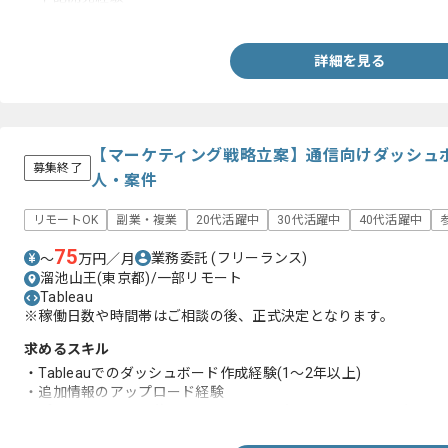
-JSP
-HTML
-CSS
詳細を見る
-JavaScript
-JQuery
・SQLServerまたはOracleによる開発経験
・基本設計～結合試験までの各工程を担当された経験
【マーケティング戦略立案】通信向けダッシュ
募集終了
人・案件
リモートOK
副業・複業
20代活躍中
30代活躍中
40代活躍中
75
業務委託
(フリーランス)
〜
万円／月
溜池山王(東京都)/一部リモート
Tableau
※稼働日数や時間帯はご相談の後、正式決定となります。
求めるスキル
・Tableauでのダッシュボード作成経験(1～2年以上)
・追加情報のアップロード経験
・プロジェクトの目的とクライアントの意図をくみ取ってダッシ