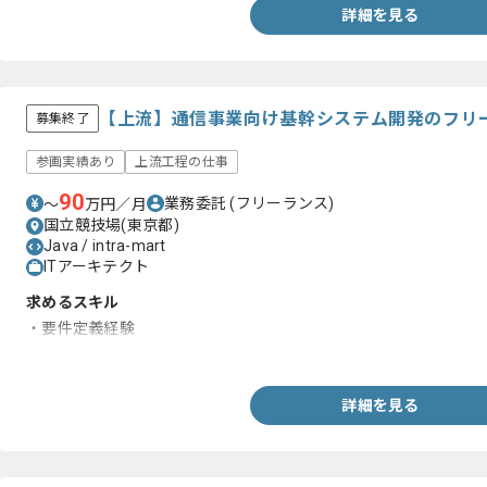
詳細を見る
【上流】通信事業向け基幹システム開発のフリ
募集終了
参画実績あり
上流工程の仕事
90
業務委託
(フリーランス)
〜
万円／月
国立競技場(東京都)
Java / intra-mart
ITアーキテクト
求めるスキル
・要件定義経験
・Javaでの開発経験
詳細を見る