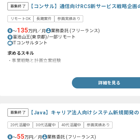
【コンサル】通信向けRCS新サービス戦略企画
募集終了
リモートOK
長期案件
参画実績あり
135
業務委託
(フリーランス)
〜
万円／月
溜池山王(東京都)/一部リモート
ITコンサルタント
求めるスキル
・事業戦略と計画立案経験
・サービス立ち上げ経験
詳細を見る
【Java】キャリア法人向けシステム新規開発
募集終了
20代活躍中
30代活躍中
40代活躍中
参画実績あり
55
業務委託
(フリーランス)
〜
万円／月