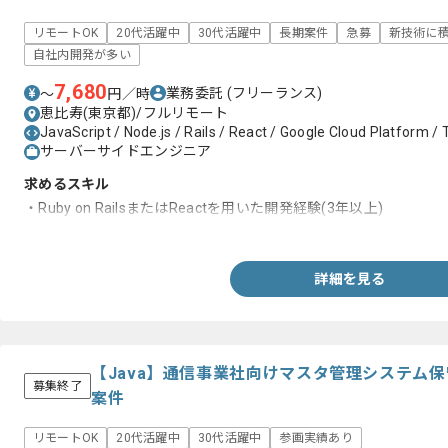
リモートOK
20代活躍中
30代活躍中
長期案件
急募
新技術に
自社内開発が多い
7,680
業務委託
(フリーランス)
〜
円／時
恵比寿(東京都)/フルリモート
JavaScript / Node.js / Rails / React / Google Cloud Platform /
サーバーサイドエンジニア
求めるスキル
・Ruby on RailsまたはReactを用いた開発経験(3年以上)
・システム設計経験
詳細を見る
【Java】通信事業社向けマスタ管理システム
募集終了
案件
リモートOK
20代活躍中
30代活躍中
参画実績あり