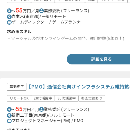
55
業務委託
(フリーランス)
〜
万円／月
六本木(東京都)/一部リモート
ゲームディレクター / ゲームプランナー
求めるスキル
・ソーシャル及びオンラインゲームの開発、運用経験(5年以上)
・ソーシャル及びオンラインゲームのQA経験
詳細を見る
【PMO】通信会社向けインフラシステム維持
募集終了
リモートOK
20代活躍中
30代活躍中
参画実績あり
55
業務委託
(フリーランス)
〜
万円／月
新宿三丁目(東京都)/フルリモート
プロジェクトマネージャー(PM) / PMO