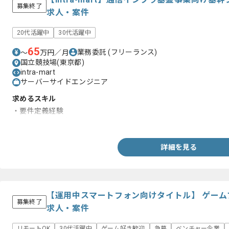
募集終了
求人・案件
20代活躍中
30代活躍中
65
業務委託
(フリーランス)
〜
万円／月
国立競技場(東京都)
intra-mart
サーバーサイドエンジニア
求めるスキル
・要件定義経験
・intra-mart経験
詳細を見る
【運用中スマートフォン向けタイトル】 ゲー
募集終了
求人・案件
リモートOK
30代活躍中
ゲーム好き歓迎
急募
ベンチャー企業