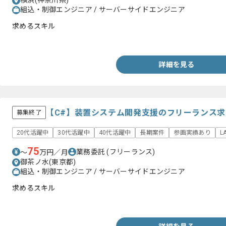
横浜(神奈川県)
組込・制御エンジニア / サーバーサイドエンジニア
求めるスキル
・実機を用いたテスト経験（1年以上）
詳細を見る
【C#】装置システム開発支援のフリーランス
募集終了
20代活躍中
30代活躍中
40代活躍中
長期案件
参画実績あり
L
75
業務委託
(フリーランス)
〜
万円／月
御茶ノ水(東京都)
組込・制御エンジニア / サーバーサイドエンジニア
求めるスキル
・C#を用いたWeb開発経験