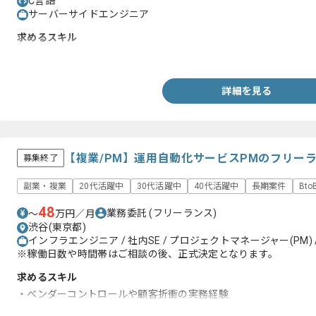
C言語
サーバーサイドエンジニア
求めるスキル
・C言語を用いた開発経験
詳細を見る
【複業/PM】運用自動化サービスPMのフリー
募集終了
副業・複業
20代活躍中
30代活躍中
40代活躍中
長期案件
Bt
48
業務委託
(フリーランス)
〜
万円／月
渋谷(東京都)
インフラエンジニア / 社内SE / プロジェクトマネージャー(PM) /
※稼働日数や時間帯はご相談の後、正式決定となります。
求めるスキル
・ベンダーコントロールや顧客折衝の実務経験
・システム運用の実務経験