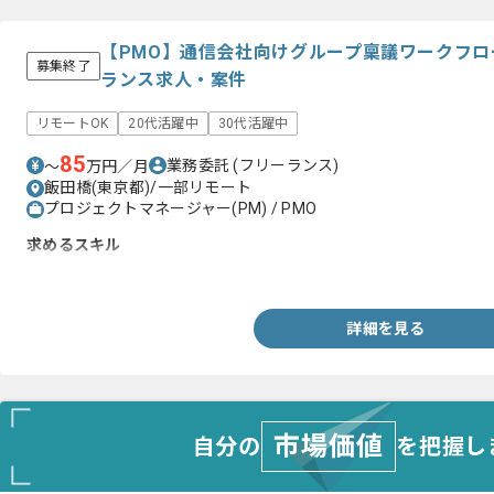
【PMO】通信会社向けグループ稟議ワークフ
募集終了
ランス求人・案件
リモートOK
20代活躍中
30代活躍中
85
業務委託
(フリーランス)
〜
万円／月
飯田橋(東京都)/一部リモート
プロジェクトマネージャー(PM) / PMO
求めるスキル
・ユーザーサイドのPMO経験
詳細を見る
市場価値
自分の
を把握し