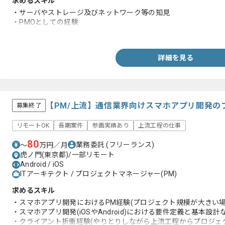
求めるスキル
・サーバやストレージ及びネットワーク等の知見
・PMOとしての経験
・オンスケジュールや遅延及び挽回策を含めた進捗報告の経験
詳細を見る
【PM/上流】通信業界向けスマホアプリ開発の
募集終了
リモートOK
長期案件
参画実績あり
上流工程の仕事
80
業務委託
(フリーランス)
〜
万円／月
虎ノ門(東京都)/一部リモート
Android / iOS
ITアーキテクト / プロジェクトマネージャー(PM)
求めるスキル
・スマホアプリ開発におけるPM経験(プロジェクト規模が大きい場
・スマホアプリ開発(iOSやAndroid)における要件定義と基本設
・クライアント折衝経験(やりとりしながら上流工程からプロジェ