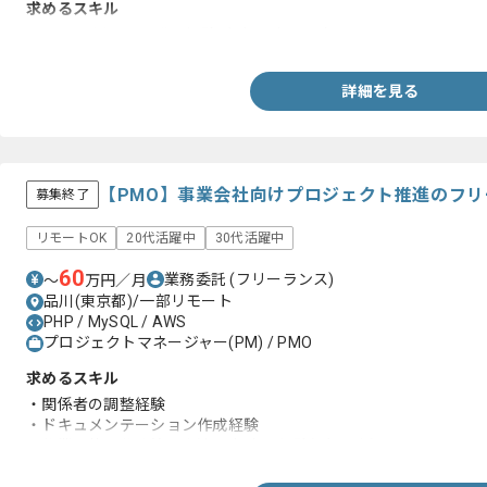
求めるスキル
・Javaを用いた開発の経験が3年以上ある方
詳細を見る
【PMO】事業会社向けプロジェクト推進のフ
募集終了
リモートOK
20代活躍中
30代活躍中
60
業務委託
(フリーランス)
〜
万円／月
品川(東京都)/一部リモート
PHP / MySQL / AWS
プロジェクトマネージャー(PM) / PMO
求めるスキル
・関係者の調整経験
・ドキュメンテーション作成経験
・作業要件の作成等の上流SE相当の経験(1年以上)