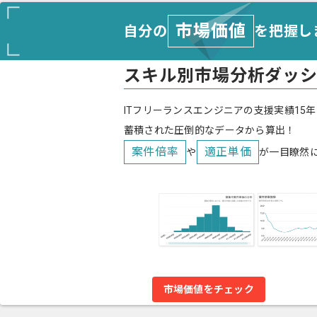
市場価値
自分の
を把握し
スキル別市場分析ダッ
ITフリーランスエンジニアの支援実績15年
蓄積された圧倒的なデータから算出！
案件倍率
適正単価
や
が一目瞭然
市場価値をチェック