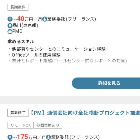
長期案件
40
業務委託
(フリーランス)
〜
万円／月
品川(東京都)
PMO
求めるスキル
・他部署やセンターとのコミュニケーション経験
・Officeツールの使用経験
・集計とレポート経験(コールセンター的なレポートの知見)
・コールセンターでの運用経験
詳細を見る
【PM】通信会社向け全社横断プロジェクト推
募集終了
リモートOK
参画実績あり
175
業務委託
(フリーランス)
〜
万円／月