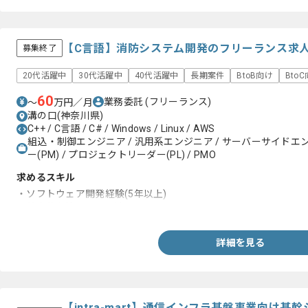
【C言語】消防システム開発のフリーランス求
募集終了
20代活躍中
30代活躍中
40代活躍中
長期案件
BtoB向け
Bto
60
業務委託
(フリーランス)
〜
万円／月
溝の口(神奈川県)
C++ / C言語 / C# / Windows / Linux / AWS
組込・制御エンジニア / 汎用系エンジニア / サーバーサイドエ
ー(PM) / プロジェクトリーダー(PL) / PMO
求めるスキル
・ソフトウェア開発経験(5年以上)
・基本的な情報処理関連スキル
詳細を見る
【intra-mart】通信インフラ基盤事業向け