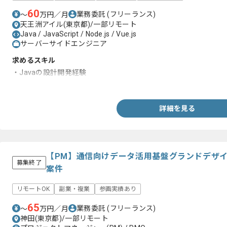
60
業務委託
(フリーランス)
〜
万円／月
天王洲アイル(東京都)/一部リモート
Java / JavaScript / Node.js / Vue.js
サーバーサイドエンジニア
求めるスキル
・Javaの設計開発経験
・JavaScriptの開発経験
詳細を見る
【PM】通信向けデータ活用基盤グランドデザ
募集終了
案件
リモートOK
副業・複業
参画実績あり
65
業務委託
(フリーランス)
〜
万円／月
神田(東京都)/一部リモート