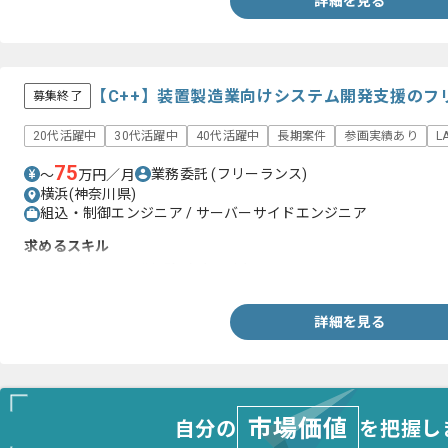
詳細を見る
【C++】装置製造業向けシステム開発支援のフ
募集終了
20代活躍中
30代活躍中
40代活躍中
長期案件
参画実績あり
L
75
業務委託
(フリーランス)
〜
万円／月
横浜(神奈川県)
組込・制御エンジニア / サーバーサイドエンジニア
求めるスキル
・C++を用いた開発経験（3年以上）
詳細を見る
市場価値
自分の
を把握し