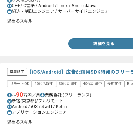
新大阪(大阪府)
C++ / C言語 / Android / Linux / AndroidJava
組込・制御エンジニア / サーバーサイドエンジニア
求めるスキル
・組み込み開発経験
詳細を見る
【iOS/Android】広告配信用SDK開発のフリ
募集終了
リモートOK
20代活躍中
30代活躍中
40代活躍中
長期案件
Bt
90
業務委託
(フリーランス)
〜
万円／月
新宿(東京都)/フルリモート
Android / iOS / Swift / Kotlin
アプリケーションエンジニア
求めるスキル
・iOSまたはAndroidのSDK開発の経験(3年以上)