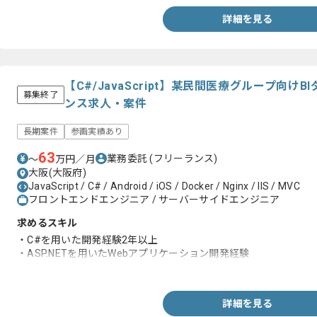
・単一機能と単一画面ではなくプロダクト全体感を以てデザイン
・リモート作業によるチャットツール上のコミュニケーション経
詳細を見る
・英語によるテキストコミュニケーション経験(翻訳サービス使用O
【C#/JavaScript】某民間医療グループ向
募集終了
ンス求人・案件
長期案件
参画実績あり
63
業務委託
(フリーランス)
〜
万円／月
大阪(大阪府)
JavaScript / C# / Android / iOS / Docker / Nginx / IIS / MVC
フロントエンドエンジニア / サーバーサイドエンジニア
求めるスキル
・C#を用いた開発経験2年以上
・ASP.NETを用いたWebアプリケーション開発経験
・ストアドプロシージャを用いた開発経験2年以上
詳細を見る