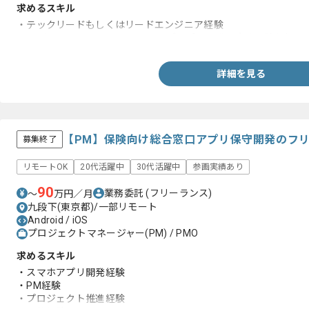
求めるスキル
・テックリードもしくはリードエンジニア経験
・iOSもしくはAndroidのネイティブアプリ開発の実務経験(3年以上
詳細を見る
【PM】保険向け総合窓口アプリ保守開発のフ
募集終了
リモートOK
20代活躍中
30代活躍中
参画実績あり
90
業務委託
(フリーランス)
〜
万円／月
九段下(東京都)/一部リモート
Android / iOS
プロジェクトマネージャー(PM) / PMO
求めるスキル
・スマホアプリ開発経験
・PM経験
・プロジェクト推進経験