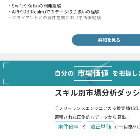
・SwiftやKotlinの開発経験
・APIやDB(Realm)でのデータ取り扱いの経験
・クライアントとの要件定義における折衝経験
・アプリ開発における基本および外部設計の経験
詳細を見る
市場価値
自分の
を把握し
スキル別市場分析ダッ
ITフリーランスエンジニアの支援実績15年
蓄積された圧倒的なデータから算出！
案件倍率
適正単価
や
が一目瞭然