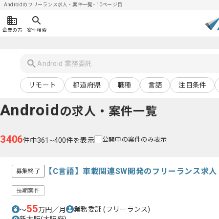
Androidのフリーランス求人・案件一覧 - 10ページ目
企業の方
案件検索
リモート
都道府県
職種
言語
注目条件
Android
の求人・案件一覧
3406
公開中の案件のみ表示
件中361~400件を表示
【C言語】車載関連SW開発のフリーランス求人
募集終了
長期案件
55
業務委託
(フリーランス)
〜
万円／月