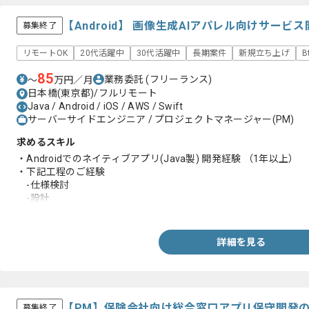
【Android】 画像生成AIアパレル向けサー
募集終了
リモートOK
20代活躍中
30代活躍中
長期案件
新規立ち上げ
B
85
業務委託
(フリーランス)
〜
万円／月
日本橋(東京都)/フルリモート
Java / Android / iOS / AWS / Swift
サーバーサイドエンジニア / プロジェクトマネージャー(PM)
求めるスキル
・Androidでのネイティブアプリ(Java製) 開発経験 （1年以上）
・下記工程のご経験
-仕様検討
-設計
-開発
-リリース
・チームでの開発経験
詳細を見る
【PM】保険会社向け総合窓口アプリ保守開発
募集終了