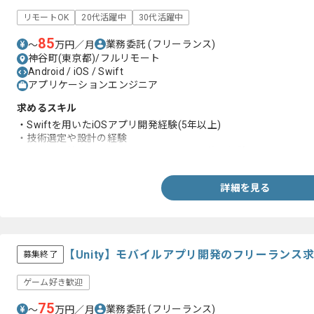
リモートOK
20代活躍中
30代活躍中
85
業務委託
(フリーランス)
〜
万円／月
神谷町(東京都)/フルリモート
Android / iOS / Swift
アプリケーションエンジニア
求めるスキル
・Swiftを用いたiOSアプリ開発経験(5年以上)
・技術選定や設計の経験
・チーム内外とのコミュニケーションや調整の経験
詳細を見る
【Unity】モバイルアプリ開発のフリーランス
募集終了
ゲーム好き歓迎
75
業務委託
(フリーランス)
〜
万円／月