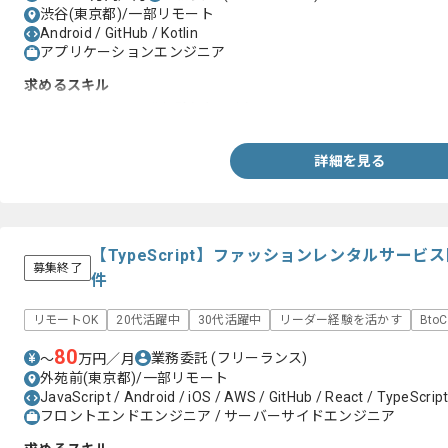
渋谷(東京都)/一部リモート
Android / GitHub / Kotlin
アプリケーションエンジニア
求めるスキル
・Kotlinを用いた開発経験(3年以上)
詳細を見る
【TypeScript】ファッションレンタルサー
募集終了
件
リモートOK
20代活躍中
30代活躍中
リーダー経験を活かす
Bto
80
業務委託
(フリーランス)
〜
万円／月
外苑前(東京都)/一部リモート
JavaScript / Android / iOS / AWS / GitHub / React / TypeScript 
フロントエンドエンジニア / サーバーサイドエンジニア