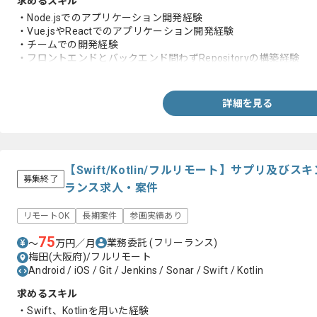
求めるスキル
・Node.jsでのアプリケーション開発経験
・Vue.jsやReactでのアプリケーション開発経験
・チームでの開発経験
・フロントエンドとバックエンド問わずRepositoryの構築経験
・Githubなど提示できるソースコードの経験
詳細を見る
【Swift/Kotlin/フルリモート】サプリ及
募集終了
ランス求人・案件
リモートOK
長期案件
参画実績あり
75
業務委託
(フリーランス)
〜
万円／月
梅田(大阪府)/フルリモート
Android / iOS / Git / Jenkins / Sonar / Swift / Kotlin
求めるスキル
・Swift、Kotlinを用いた経験