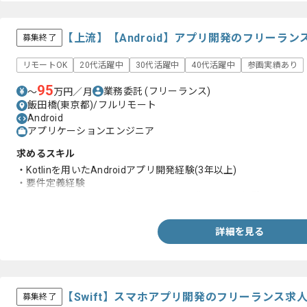
【上流】【Android】アプリ開発のフリーラン
募集終了
リモートOK
20代活躍中
30代活躍中
40代活躍中
参画実績あり
95
業務委託
(フリーランス)
〜
万円／月
飯田橋(東京都)/フルリモート
Android
アプリケーションエンジニア
求めるスキル
・Kotlinを用いたAndroidアプリ開発経験(3年以上)
・要件定義経験
・ビジネスサイドとすり合わせながら開発を進めた経験
詳細を見る
【Swift】スマホアプリ開発のフリーランス求
募集終了