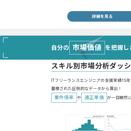
・調整経験
詳細を見る
市場価値
自分の
を把握し
スキル別市場分析ダッ
ITフリーランスエンジニアの支援実績15年
蓄積された圧倒的なデータから算出！
案件倍率
適正単価
や
が一目瞭然