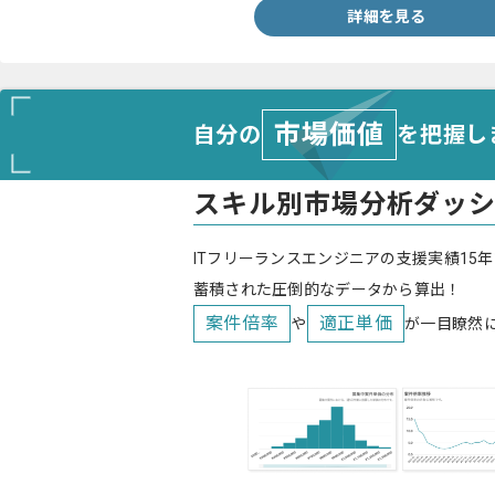
詳細を見る
市場価値
自分の
を把握し
スキル別市場分析ダッ
ITフリーランスエンジニアの支援実績15年
蓄積された圧倒的なデータから算出！
案件倍率
適正単価
や
が一目瞭然