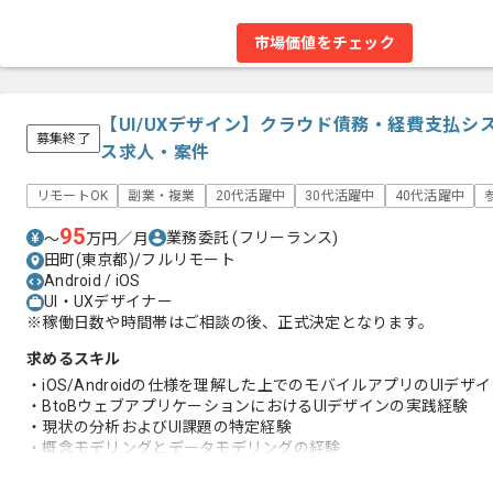
市場価値をチェック
【UI/UXデザイン】クラウド債務・経費支払シ
募集終了
ス求人・案件
リモートOK
副業・複業
20代活躍中
30代活躍中
40代活躍中
95
業務委託
(フリーランス)
〜
万円／月
田町(東京都)/フルリモート
Android / iOS
UI・UXデザイナー
※稼働日数や時間帯はご相談の後、正式決定となります。
求めるスキル
・iOS/Androidの仕様を理解した上でのモバイルアプリのUIデザ
・BtoBウェブアプリケーションにおけるUIデザインの実践経験
・現状の分析およびUI課題の特定経験
・概念モデリングとデータモデリングの経験
・UI仕様のドキュメンテーションの経験
・デザインシステムの設計と運用及び連携の経験