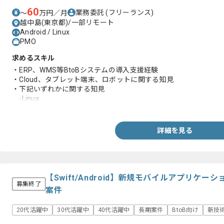
60
業務委託
(フリーランス)
〜
万円／月
越中島(東京都)/一部リモート
Android / Linux
PMO
求めるスキル
・ERP、WMS等BtoBシステムの導入支援経験
・Cloud、タブレット端末、ロボットに関する知見
・下記いずれかに関する知見
-Linux
-Android
-Web API
-HTTP
詳細を見る
【Swift/Android】新規モバイルアプリケ
募集終了
案件
20代活躍中
30代活躍中
40代活躍中
長期案件
BtoB向け
新技