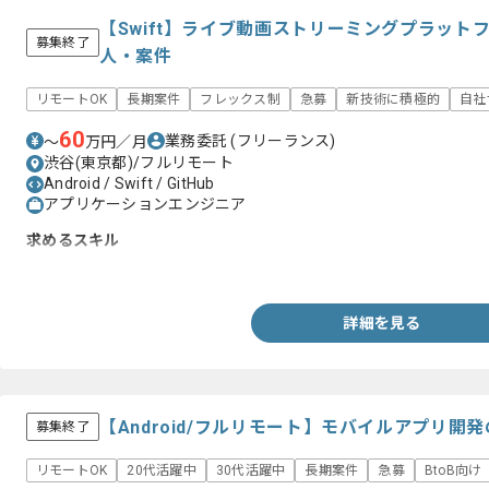
【Swift】ライブ動画ストリーミングプラッ
募集終了
人・案件
リモートOK
長期案件
フレックス制
急募
新技術に積極的
自社
60
業務委託
(フリーランス)
〜
万円／月
渋谷(東京都)/フルリモート
Android / Swift / GitHub
アプリケーションエンジニア
求めるスキル
・Swiftを用いた開発経験
詳細を見る
【Android/フルリモート】モバイルアプリ
募集終了
リモートOK
20代活躍中
30代活躍中
長期案件
急募
BtoB向け