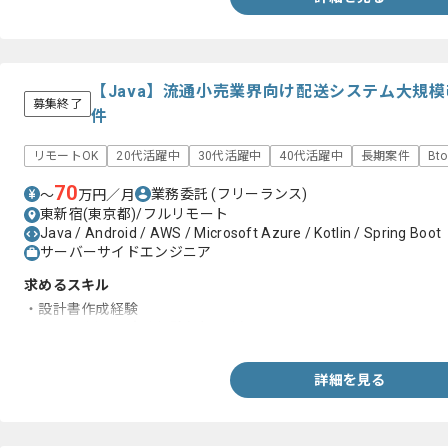
【Java】流通小売業界向け配送システム大規
募集終了
件
リモートOK
20代活躍中
30代活躍中
40代活躍中
長期案件
Bt
70
業務委託
(フリーランス)
〜
万円／月
東新宿(東京都)/フルリモート
Java / Android / AWS / Microsoft Azure / Kotlin / Spring Boot
サーバーサイドエンジニア
求めるスキル
・設計書作成経験
・Javaを用いた実務経験(3年以上)
詳細を見る