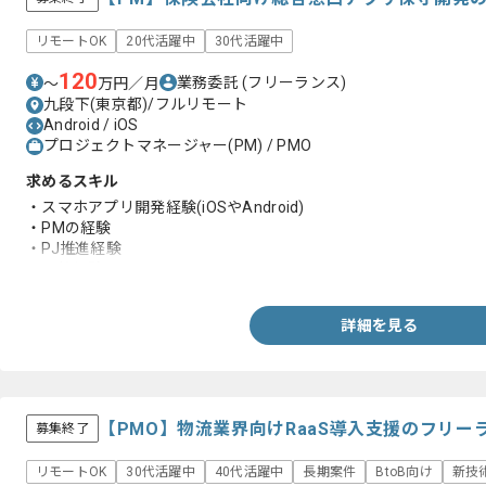
リモートOK
20代活躍中
30代活躍中
120
業務委託
(フリーランス)
〜
万円／月
九段下(東京都)/フルリモート
Android / iOS
プロジェクトマネージャー(PM) / PMO
求めるスキル
・スマホアプリ開発経験(iOSやAndroid)
・PMの経験
・PJ推進経験
・調整経験
詳細を見る
【PMO】物流業界向けRaaS導入支援のフリー
募集終了
リモートOK
30代活躍中
40代活躍中
長期案件
BtoB向け
新技