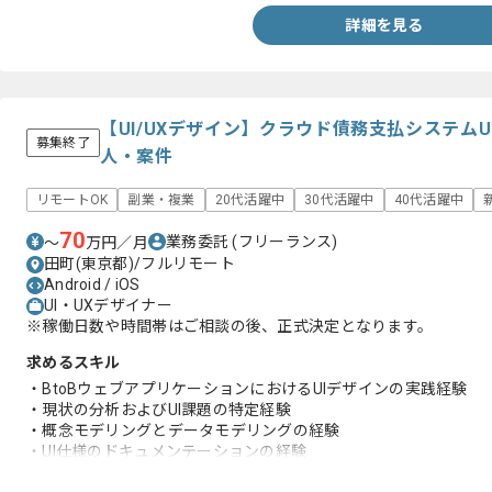
・単一機能と単一画面ではなくプロダクト全体感を以てデザイン
詳細を見る
・翻訳サービスを活用した英語コミュニケーション経験
【UI/UXデザイン】クラウド債務支払システム
募集終了
人・案件
リモートOK
副業・複業
20代活躍中
30代活躍中
40代活躍中
70
業務委託
(フリーランス)
〜
万円／月
田町(東京都)/フルリモート
Android / iOS
UI・UXデザイナー
※稼働日数や時間帯はご相談の後、正式決定となります。
求めるスキル
・BtoBウェブアプリケーションにおけるUIデザインの実践経験
・現状の分析およびUI課題の特定経験
・概念モデリングとデータモデリングの経験
・UI仕様のドキュメンテーションの経験
・デザインシステムの設計と運用と連携の経験