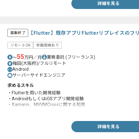
詳細を見る
【Flutter】既存アプリFlutterリプレイス
募集終了
リモートOK
参画実績あり
55
業務委託
(フリーランス)
〜
万円／月
梅田(大阪府)/フルリモート
Android
サーバーサイドエンジニア
求めるスキル
・Flutterを用いた開発経験
・AndroidもしくはiOSアプリ開発経験
・Xamarin、MVVMCrossに関する知見
・BtoBプロダクトの経験
詳細を見る