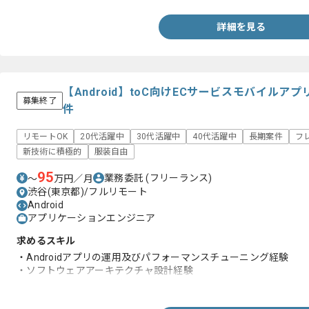
詳細を見る
【Android】toC向けECサービスモバイル
募集終了
件
リモートOK
20代活躍中
30代活躍中
40代活躍中
長期案件
フ
新技術に積極的
服装自由
95
業務委託
(フリーランス)
〜
万円／月
渋谷(東京都)/フルリモート
Android
アプリケーションエンジニア
求めるスキル
・Androidアプリの運用及びパフォーマンスチューニング経験
・ソフトウェアアーキテクチャ設計経験
・ミドルウェア選定経験