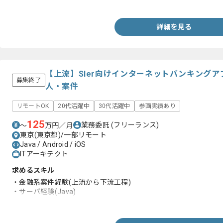
・AWSでの開発経験
詳細を見る
【上流】SIer向けインターネットバンキング
募集終了
人・案件
リモートOK
20代活躍中
30代活躍中
参画実績あり
125
業務委託
(フリーランス)
〜
万円／月
東京(東京都)/一部リモート
Java / Android / iOS
ITアーキテクト
求めるスキル
・金融系案件経験(上流から下流工程)
・サーバ経験(Java)
・アプリ経験(AndroidやiOS)