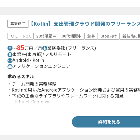
【Kotlin】支出管理クラウド開発のフリーラン
募集終了
リモートOK
20代活躍中
30代活躍中
急募
BtoB向け
新技術に
85
業務委託
(フリーランス)
〜
万円／月
東銀座(東京都)/フルリモート
Android / Kotlin
アプリケーションエンジニア
求めるスキル
・チーム開発の実務経験
・Kotlinを用いたAndroidアプリケーション開発および運用の実務
・下記の主要なライブラリやフレームワークに関する知見
-Jetpack Compose
-Dagger Hilt
-Kotlin Coroutines
・要件定義フェーズからのプロダクト開発の経験
詳細を見る