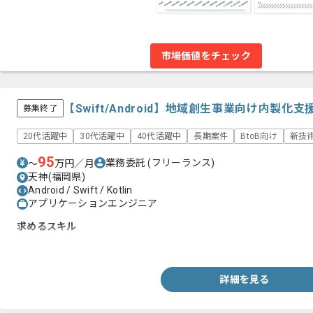
市場価値をチェック
【Swift/Android】地域創生事業向け内製
募集終了
20代活躍中
30代活躍中
40代活躍中
長期案件
BtoB向け
新技
95
業務委託
(フリーランス)
〜
万円／月
天神(福岡県)
Android / Swift / Kotlin
アプリケーションエンジニア
求めるスキル
・Swift、Kotlinを用いたネイティブアプリ開発経験
詳細を見る