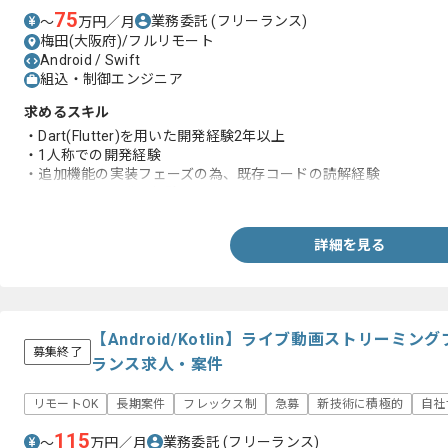
75
業務委託
(フリーランス)
〜
万円／月
梅田(大阪府)/フルリモート
Android / Swift
組込・制御エンジニア
求めるスキル
・Dart(Flutter)を用いた開発経験2年以上
・1人称での開発経験
・追加機能の実装フェーズの為、既存コードの読解経験
・アジャイル開発の経験
詳細を見る
【Android/Kotlin】ライブ動画ストリー
募集終了
ランス求人・案件
リモートOK
長期案件
フレックス制
急募
新技術に積極的
自社
115
業務委託
(フリーランス)
〜
万円／月