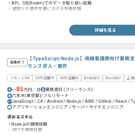
・API、DB(Realm)でのデータ取り扱い経験
・ 顧客との要件定義における折衝経験
・ アプリ開発における基本、外部設計（方式設計）の経験
詳細を見る
【TypeScript/Node.js】病棟看護師向
募集終了
ランス求人・案件
リモートOK
20代活躍中
30代活躍中
BtoB向け
BtoC向け
上場
85
業務委託
(フリーランス)
〜
万円／月
六本木(東京都)/フルリモート
JavaScript / C# / Android / Node.js / AWS / GitHub / React / T
アプリケーションエンジニア / サーバーサイドエンジニア
求めるスキル
・Node.jsの開発経験
・.NETの開発経験