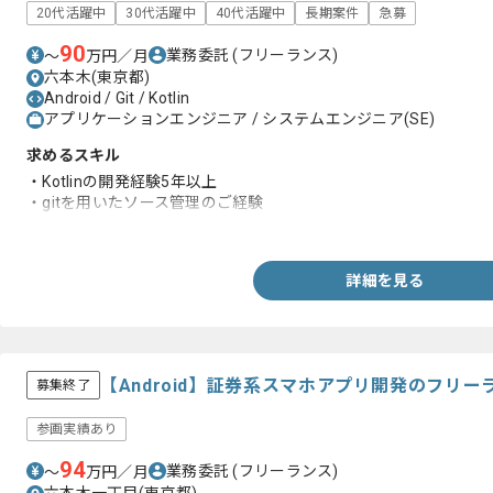
20代活躍中
30代活躍中
40代活躍中
長期案件
急募
90
業務委託
(フリーランス)
〜
万円／月
六本木(東京都)
Android / Git / Kotlin
アプリケーションエンジニア / システムエンジニア(SE)
求めるスキル
・Kotlinの開発経験5年以上
・gitを用いたソース管理のご経験
・チーム開発3名以上の経験
詳細を見る
【Android】証券系スマホアプリ開発のフリ
募集終了
参画実績あり
94
業務委託
(フリーランス)
〜
万円／月