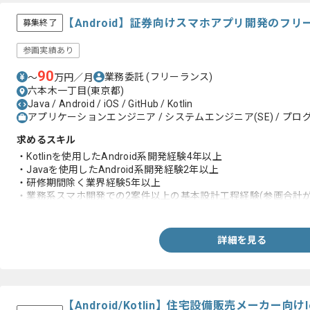
【Android】証券向けスマホアプリ開発のフ
募集終了
参画実績あり
90
業務委託
(フリーランス)
〜
万円／月
六本木一丁目(東京都)
Java / Android / iOS / GitHub / Kotlin
アプリケーションエンジニア / システムエンジニア(SE) / プログ
求めるスキル
・Kotlinを使用したAndroid系開発経験4年以上
・Javaを使用したAndroid系開発経験2年以上
・研修期間除く業界経験5年以上
・業務系スマホ開発での2案件以上の基本設計工程経験(参画合計が
・Gitの使用経験
詳細を見る
【Android/Kotlin】住宅設備販売メーカー