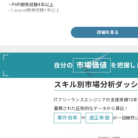
・PHP開発経験4年以上
・Laravel開発経験1年以上
・AWS環境での開発経験
詳細を見る
市場価値
自分の
を把握し
スキル別市場分析ダッ
ITフリーランスエンジニアの支援実績15年
蓄積された圧倒的なデータから算出！
案件倍率
適正単価
や
が一目瞭然