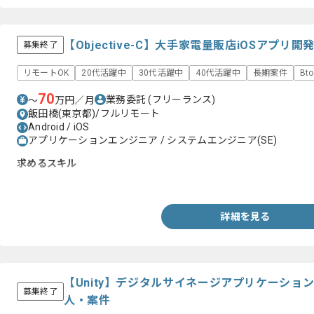
【Objective-C】大手家電量販店iOSアプ
募集終了
リモートOK
20代活躍中
30代活躍中
40代活躍中
長期案件
Bt
70
業務委託
(フリーランス)
〜
万円／月
飯田橋(東京都)/フルリモート
Android / iOS
アプリケーションエンジニア / システムエンジニア(SE)
求めるスキル
・Objective-Cを用いたiOS Nativeアプリ開発経験4年以上
詳細を見る
【Unity】デジタルサイネージアプリケーショ
募集終了
人・案件