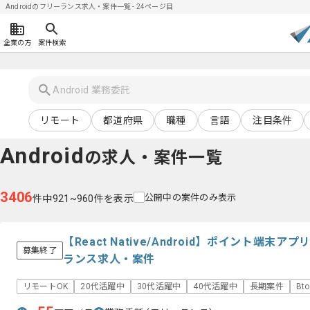
Androidのフリーランス求人・案件一覧 - 24ページ目
企業の方
案件検索
リモート
都道府県
職種
言語
注目条件
Android
の求人・案件一覧
3406
公開中の案件のみ表示
件中921~960件を表示
【React Native/Android】ポイント端
募集終了
ランス求人・案件
リモートOK
20代活躍中
30代活躍中
40代活躍中
長期案件
Bt