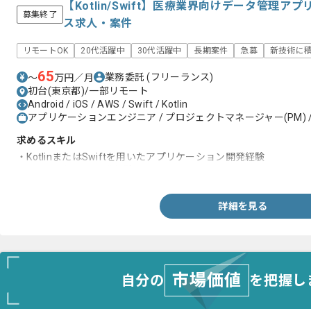
【Kotlin/Swift】医療業界向けデータ管理
募集終了
ス求人・案件
リモートOK
20代活躍中
30代活躍中
長期案件
急募
新技術に
65
業務委託
(フリーランス)
〜
万円／月
初台(東京都)/一部リモート
Android / iOS / AWS / Swift / Kotlin
アプリケーションエンジニア / プロジェクトマネージャー(PM) /
求めるスキル
・KotlinまたはSwiftを用いたアプリケーション開発経験
・FeliCaを用いた開発経験
詳細を見る
市場価値
自分の
を把握し