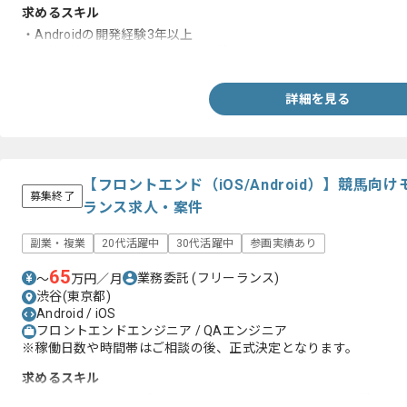
求めるスキル
・Androidの開発経験3年以上
・要件定義から運用保守までの経験
詳細を見る
【フロントエンド（iOS/Android）】競馬
募集終了
ランス求人・案件
副業・複業
20代活躍中
30代活躍中
参画実績あり
65
業務委託
(フリーランス)
〜
万円／月
渋谷(東京都)
Android / iOS
フロントエンドエンジニア / QAエンジニア
※稼働日数や時間帯はご相談の後、正式決定となります。
求めるスキル
・スマートフォンアプリまたはWebサービスのテストの経験