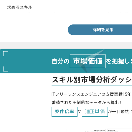
求めるスキル
・Android系のネイティブ言語（AndroidJava、Kotlin）のご経験
詳細を見る
市場価値
自分の
を把握し
スキル別市場分析ダッ
ITフリーランスエンジニアの支援実績15年
蓄積された圧倒的なデータから算出！
案件倍率
適正単価
や
が一目瞭然