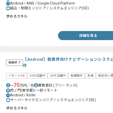
Android / AWS / Google Cloud Platform
組込・制御エンジニア / システムエンジニア(SE)
求めるスキル
・Androidの開発経験3年以上
詳細を見る
【Android】靴業界向けナビゲーションシス
募集終了
件
リモートOK
20代活躍中
30代活躍中
長期案件
急募
新技術に
70
業務委託
(フリーランス)
〜
万円／月
虎ノ門(東京都)/一部リモート
Android / Kotlin
サーバーサイドエンジニア / システムエンジニア(SE)
求めるスキル