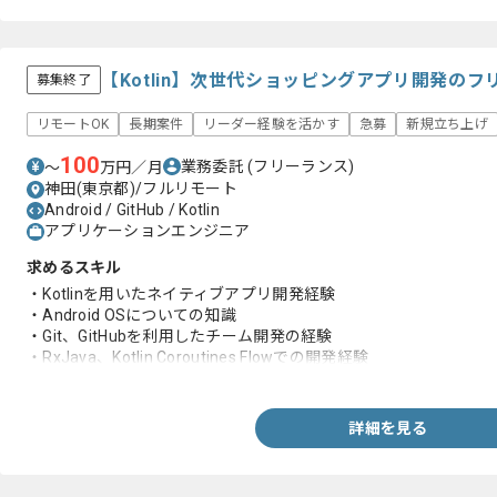
【Kotlin】次世代ショッピングアプリ開発の
募集終了
リモートOK
長期案件
リーダー経験を活かす
急募
新規立ち上げ
100
業務委託
(フリーランス)
〜
万円／月
神田(東京都)/フルリモート
Android / GitHub / Kotlin
アプリケーションエンジニア
求めるスキル
・Kotlinを用いたネイティブアプリ開発経験
・Android OSについての知識
・Git、GitHubを利用したチーム開発の経験
・RxJava、Kotlin Coroutines Flowでの開発経験
・JUnit、 Mokito、MockK を使った単体テスト実施経験
詳細を見る