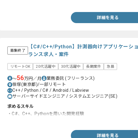
・Kotlinを用いた開発経験2年以上
詳細を見る
【C#/C++/Python】計測器向けアプリケ
募集終了
ランス求人・案件
リモートOK
20代活躍中
30代活躍中
長期案件
急募
56
業務委託
(フリーランス)
〜
万円／月
笹塚(東京都)/一部リモート
C++ / Python / C# / Android / Labview
サーバーサイドエンジニア / システムエンジニア(SE)
求めるスキル
・C#、C++、Pythonを用いた開発経験
・ハードウェア制御、開発の経験
詳細を見る