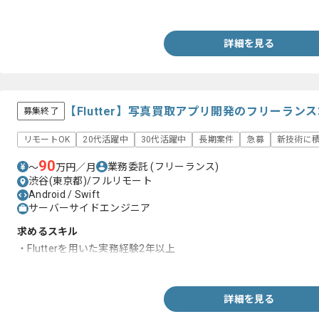
・Objective-C、Swiftいずれかの開発経験3年以上
詳細を見る
【Flutter】写真買取アプリ開発のフリーラン
募集終了
リモートOK
20代活躍中
30代活躍中
長期案件
急募
新技術に
90
業務委託
(フリーランス)
〜
万円／月
渋谷(東京都)/フルリモート
Android / Swift
サーバーサイドエンジニア
求めるスキル
・Flutterを用いた実務経験2年以上
・ユニットテストの実装経験
詳細を見る