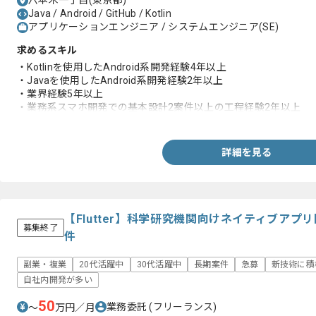
六本木一丁目(東京都)
Java / Android / GitHub / Kotlin
アプリケーションエンジニア / システムエンジニア(SE)
求めるスキル
・Kotlinを使用したAndroid系開発経験4年以上
・Javaを使用したAndroid系開発経験2年以上
・業界経験5年以上
・業務系スマホ開発での基本設計2案件以上の工程経験2年以上
・Gitの使用経験
詳細を見る
【Flutter】科学研究機関向けネイティブア
募集終了
件
副業・複業
20代活躍中
30代活躍中
長期案件
急募
新技術に積
自社内開発が多い
50
業務委託
(フリーランス)
〜
万円／月