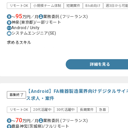
リモートOK
小規模チーム体制
短期案件
BtoB向け
週3日から可
95
業務委託
(フリーランス)
〜
万円／月
神泉(東京都)/一部リモート
Android / Unity
システムエンジニア(SE)
求めるスキル
・Unityを用いたVR系アプリ開発経験
詳細を見る
【Android】FA機器製造業界向けデジタル
募集終了
ス求人・案件
リモートOK
20代活躍中
30代活躍中
長期案件
急募
70
業務委託
(フリーランス)
〜
万円／月
鹿島神宮(茨城県)/フルリモート