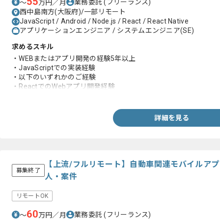
55
業務委託
(フリーランス)
〜
万円／月
西中島南方(大阪府)/一部リモート
JavaScript / Android / Node.js / React / React Native
アプリケーションエンジニア / システムエンジニア(SE)
求めるスキル
・WEBまたはアプリ開発の経験5年以上
・JavaScriptでの実装経験
・以下のいずれかのご経験
・ReactでのWebアプリ開発経験
・React NativeでのAndroidアプリ開発経験
詳細を見る
【上流/フルリモート】自動車関連モバイルア
募集終了
人・案件
リモートOK
60
業務委託
(フリーランス)
〜
万円／月