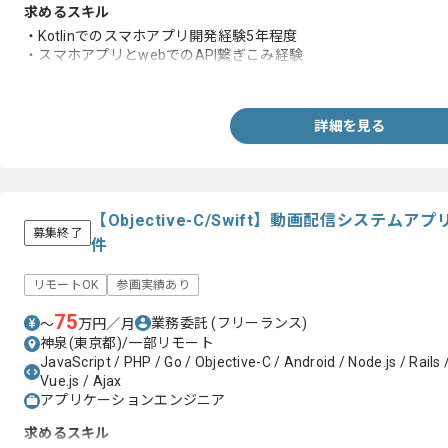
求めるスキル
・Kotlinでのスマホアプリ開発経験5年程度
・スマホアプリとwebでのAPI繋ぎこみ経験
・基本設計経験
詳細を見る
【Objective-C/Swift】動画配信システ
募集終了
件
リモートOK
参画実績あり
75
業務委託
(フリーランス)
〜
万円／月
神泉(東京都)/一部リモート
JavaScript / PHP / Go / Objective-C / Android / Node.js / Rails /
Vue.js / Ajax
アプリケーションエンジニア
求めるスキル