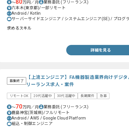
80
業務委託
(フリーランス)
〜
万円／月
六本木(東京都)/一部リモート
Android / Kotlin
サーバーサイドエンジニア / システムエンジニア(SE) / プログラ
求めるスキル
・Kotlinを用いたサーバサイドアプリケーションの開発経験
詳細を見る
【上流エンジニア】FA機器製造業界向けデジ
募集終了
リーランス求人・案件
リモートOK
20代活躍中
30代活躍中
長期案件
急募
70
業務委託
(フリーランス)
〜
万円／月
鹿島神宮(茨城県)/フルリモート
Android / AWS / Google Cloud Platform
組込・制御エンジニア