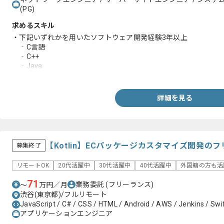
(PG)
求めるスキル
・下記いずれかを用いたソフトウェア開発経験3年以上
‐C言語
‐C++
‐Java
‐Python
‐Kotlin
・Linuxを利用した経験
詳細を見る
・翻訳ソフトを用いた英語の技術ドキュメントの作成経験
【Kotlin】ECパッケージカスタマイズ開発の
募集終了
リモートOK
20代活躍中
30代活躍中
40代活躍中
外国籍の方も活
71
業務委託
(フリーランス)
〜
万円／月
渋谷(東京都)/フルリモート
JavaScript / C# / CSS / HTML / Android / AWS / Jenkins / Swift
アプリケーションエンジニア