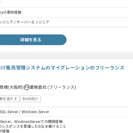
r
ctoryの更改経験
ジニア / サーバーエンジニア
詳細を見る
造業向け販売管理システムのマイグレーションのフリーランス
斎橋(大阪府)
業務委託
(フリーランス)
験を活かす
BtoB向け
 SQL Server / Windows Server
Server、WindowsServerでの開発経験
erでのレスポンスを意識したSQLを書けること
の経験