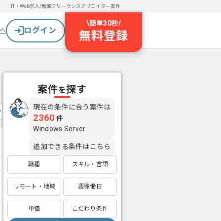
IT・Web求人/転職
フリーランスクリエイター案件
\
簡単30秒
/
ログイン
へ
無料登録
案件
探す
を
現在の条件に合う案件は
2360
件
Windows Server
追加できる条件はこちら
職種
スキル・言語
リモート・地域
週稼働日
単価
こだわり条件