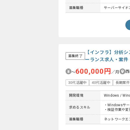
募集職種
サーバーサイドエン
【インフラ】分析シス
募集終了
ーランス求人・案件
600,000円
西
〜
／月
30代活躍中
40代活躍中
長期案件
開発環境
Windows / Win
・Windows
求めるスキル
・検証作業や変
募集職種
ネットワークエン