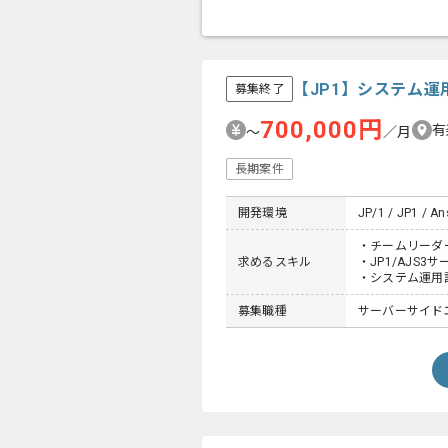
【JP1】システム
募集終了
700,000円
有
〜
／月
長期案件
開発環境
JP/1 / JP1 / An
・チームリーダ
求めるスキル
・JP1/AJS3
・システム運用
募集職種
サーバーサイド