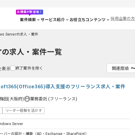
AI検索が新登場！
採用企業の方
案件検索
サービス紹介
お役立ちコンテンツ
ows Serverの求人・案件
r
の求人・案件一覧
終了案件を除く
件を表示
oft365(Office365)導入支援のフリーランス求人・案件
梅田(大阪府)
業務委託
(フリーランス)
リーダー経験を活かす
indows Server
ーバーの設計・構築（AD・Exchange・SharePoint）