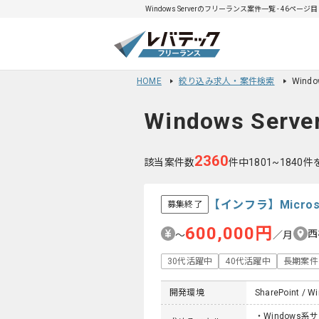
Windows Serverのフリーランス案件一覧 - 46ページ目
HOME
絞り込み求人・案件検索
Wind
Windows Serve
2360
該当案件数
件中1801~1840
【インフラ】Micros
募集終了
600,000円
西
〜
／月
30代活躍中
40代活躍中
長期案件
開発環境
SharePoint / W
・Windows系サ