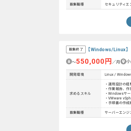
募集職種
セキュリティエン
【Windows/Li
募集終了
550,000円
小
〜
／月
開発環境
Linux / Window
・運用設計の経
・作業報告、作
求めるスキル
・Windowsサ
・VMware vS
・手順書の作成
募集職種
サーバーエンジ