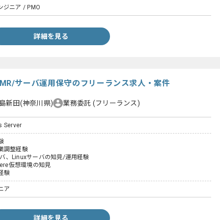
ジニア / PMO
詳細を見る
nux】MR/サーバ運用保守のフリーランス求人・案件
島新田(神奈川県)
業務委託
(フリーランス)
s Server
験
業調整経験
ーバ、Linuxサーバの知見/運用経験
phere仮想環境の知見
経験
ニア
詳細を見る