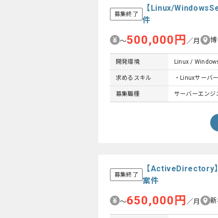
【Linux/Wind
募集終了
件
500,000円
博
〜
／月
開発環境
Linux / Window
求めるスキル
・Linuxサー
募集職種
サーバーエンジ
【ActiveDirect
募集終了
案件
650,000円
新
〜
／月