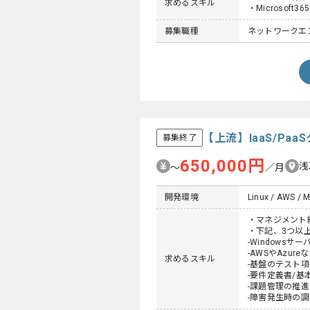
求めるスキル
・Microsoft
募集職種
ネットワークエ
【上流】IaaS/P
募集終了
650,000円
浅
〜
／月
開発環境
Linux / AWS / 
・マネジメント
・下記、3つ以
-Windowsサー
-AWSやAzu
求めるスキル
-基盤のテスト
-要件定義書/
-課題管理の推
-障害発生時の