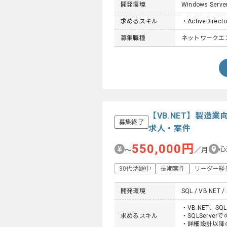
開発環境
Windows Serve
求めるスキル
・ActiveDire
募集職種
ネットワークエン
【VB.NET】製
募集終了
求人・案件
550,000円
心
〜
／月
30代活躍中
長期案件
リーダー経
開発環境
SQL / VB.NET /
・VB.NET、SQL
求めるスキル
・SQLServ
・詳細設計以降