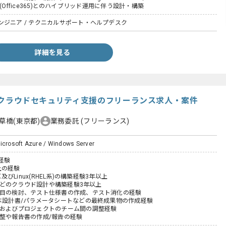
365(Office365)とのハイブリッド運用に伴う設計・構築
ンジニア / テクニカルサポート・ヘルプデスク
詳細を見る
aaSクラウドセキュリティ支援のフリーランス求人・案件
草橋(東京都)
業務委託
(フリーランス)
Microsoft Azure / Windows Server
経験
上の経験
バ及びLinux(RHEL系)の構築経験3年以上
reなどのクラウド設計や構築経験3年以上
項目の検討、テスト仕様書の作成、テスト消化の経験
基本設計書/パラメータシートなどの最終成果物の作成経験
進およびプロジェクトのチーム間の調整経験
調整や報告書の作成/報告の経験