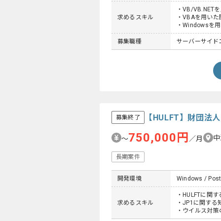
・VB/VB.NE
求めるスキル
・VBAを用いた
・Windows
募集職種
サーバーサイド
【HULFT】財団
募集終了
750,000円
中
〜
／月
長期案件
開発環境
Windows / Post
・HULFTに関
求めるスキル
・JP1に関する
・ウイルス対策