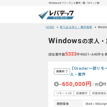
Windowsのフリーランス案件一覧 - 16ページ目
HOME
絞り込み求人・案件検索
Win
Windows
の求人・
5333
該当案件数
件中601~640件を
【Oracle/一部
募集終了
人・案件
650,000円
伏
〜
／月
リモートOK
長期案件
参画実績あ
開発環境
Shell / VBScrip