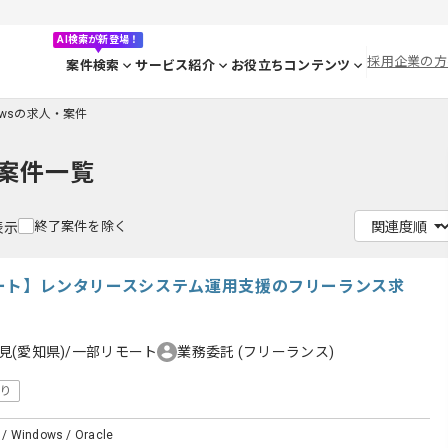
AI検索が新登場！
採用企業の方
案件検索
サービス紹介
お役立ちコンテンツ
dowsの求人・案件
案件一覧
終了案件を除く
表示
リモート】レンタリースシステム運用支援のフリーランス求
見(愛知県)/一部リモート
業務委託
(フリーランス)
り
t / Windows / Oracle