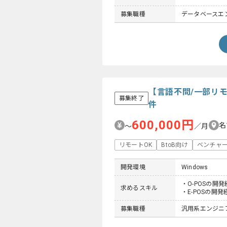
募集職種
データベースエ
【言語不問/一部リ
募集終了
件
600,000円
名
〜
／月
リモートOK
BtoB向け
ベンチャ
開発環境
Windows
・O-POSの開発
求めるスキル
・E-POSの開発
募集職種
汎用系エンジニ