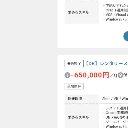
※下記いずれか
・Oracle運用
求めるスキル
・VSS（Visual
・Windows
【DB】レンタリー
募集終了
650,000円
伏
〜
／月
長期案件
開発環境
Shell / VB / Wi
・システム運用
・Oracle実務経
求めるスキル
・UNIX系OS
・ソースバージョ
・Windows