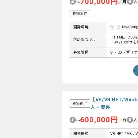
700,000円
大
〜
／月
長期案件
開発環境
C++ / JavaScrip
・HTML、CS
求めるスキル
・JavaScri
募集職種
UI・UXデザイ
【VB/VB.NET/W
募集終了
人・案件
600,000円
大
〜
／月
開発環境
VB.NET / VB / 