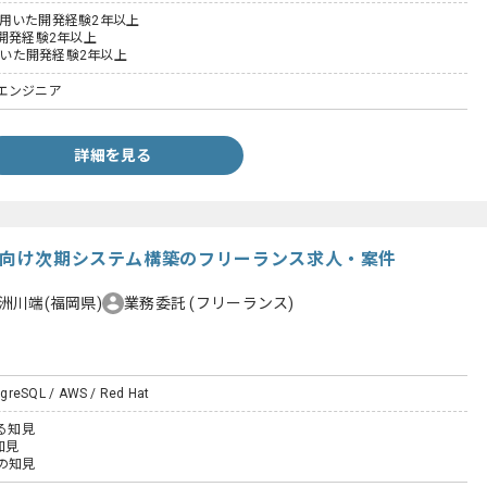
Tを用いた開発経験2年以上
開発経験2年以上
を用いた開発経験2年以上
エンジニア
詳細を見る
法人向け次期システム構築のフリーランス求人・案件
洲川端(福岡県)
業務委託
(フリーランス)
greSQL / AWS / Red Hat
する知見
知見
の知見