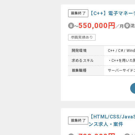
【C++】電子マネ
募集終了
550,000円
淀
〜
／月
参画実績あり
開発環境
C++ / C# / Win
求めるスキル
・C++を用いた
募集職種
サーバーサイド
【HTML/CSS/J
募集終了
ンス求人・案件