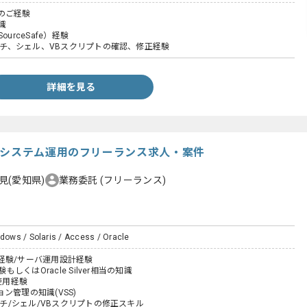
のご経験
知識
 SourceSafe）経験
バッチ、シェル、VBスクリプトの確認、修正経験
詳細を見る
スシステム運用のフリーランス求人・案件
見(愛知県)
業務委託
(フリーランス)
ndows / Solaris / Access / Oracle
経験/サーバ運用設計経験
験もしくはOracle Silver相当の知識
の使用経験
ン管理の知識(VSS)
バッチ/シェル/VBスクリプトの修正スキル