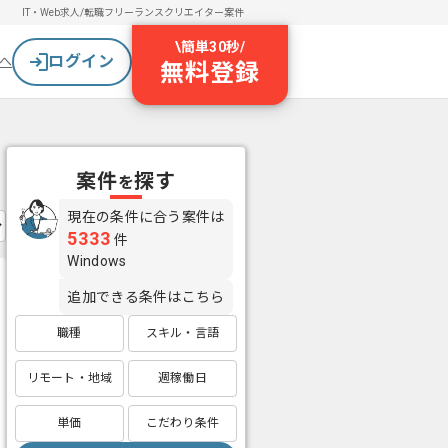
IT・Web求人/転職
フリーランスクリエイター案件
\
簡単30秒
/
ログイン
へ
無料登録
案件
探す
を
現在の条件に合う案件は
5333
件
Windows
追加できる条件はこちら
職種
スキル・言語
リモート・地域
週稼働日
単価
こだわり条件