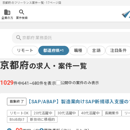
京都府のフリーランス案件一覧 - 17ページ目
企業の方
案件検索
リモート
都道府県
職種
言語
注目条件
+1
京都府
の求人・案件一覧
1029
公開中の案件のみ表示
件中641~680件を表示
【SAP/ABAP】製造業向けSAP新規導入支
募集終了
リモートOK
20代活躍中
30代活躍中
40代活躍中
長期案件
リ
BtoB向け
新技術に積極的