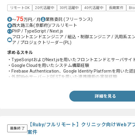
リモートOK
20代活躍中
30代活躍中
40代活躍中
長期案件
Bt
75
業務委託
(フリーランス)
〜
万円／月
西大路三条(京都府)/フルリモート
PHP / TypeScript / Next.js
フロントエンドエンジニア / 組込・制御エンジニア / 汎用系エ
ア / プロジェクトリーダー(PL)
求めるスキル
・TypeScriptおよびNext.jsを用いたフロントエンドとサーバサ
・Google Cloudを用いたシステム構築経験
・Firebase Authentication、Google Identity Platfor
・外部WebサーバーとRESTを用いた連携機能の実装経験
・Firebase Cloud Messagingを用いたPush Notificationの実装経
詳細を見る
【Ruby/フルリモート】クリニック向けWeb
募集終了
案件