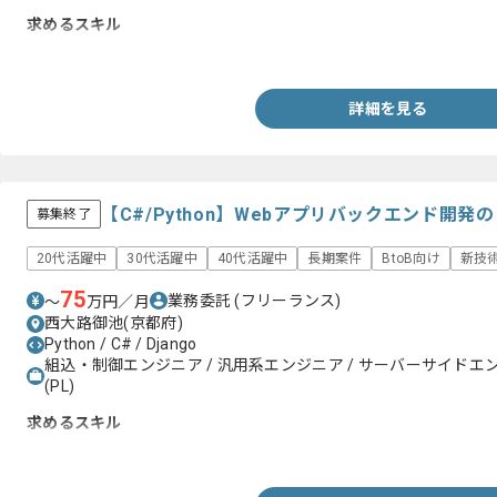
求めるスキル
・LabVIEWを用いた実務経験
詳細を見る
【C#/Python】Webアプリバックエンド開
募集終了
20代活躍中
30代活躍中
40代活躍中
長期案件
BtoB向け
新技
75
業務委託
(フリーランス)
〜
万円／月
西大路御池(京都府)
Python / C# / Django
組込・制御エンジニア / 汎用系エンジニア / サーバーサイドエ
(PL)
求めるスキル
・C# またはPythonを用いた実務経験