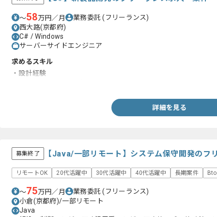
58
業務委託
(フリーランス)
〜
万円／月
西大路(京都府)
C# / Windows
サーバーサイドエンジニア
求めるスキル
・設計経験
・C#を用いた開発経験
詳細を見る
【Java/一部リモート】システム保守開発のフ
募集終了
リモートOK
20代活躍中
30代活躍中
40代活躍中
長期案件
Bt
75
業務委託
(フリーランス)
〜
万円／月
小倉(京都府)/一部リモート
Java