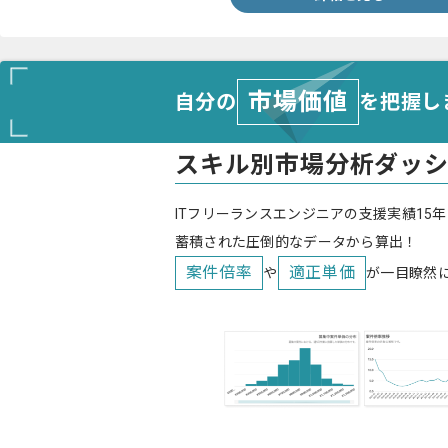
市場価値
自分の
を把握し
スキル別市場分析ダッ
ITフリーランスエンジニアの支援実績15年
蓄積された圧倒的なデータから算出！
案件倍率
適正単価
や
が一目瞭然