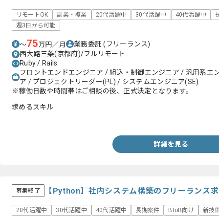
リモートOK
副業・複業
20代活躍中
30代活躍中
40代活躍中
週3日から可能
75
業務委託
(フリーランス)
〜
万円／月
西大路三条(京都府)/フルリモート
Ruby / Rails
フロントエンドエンジニア / 組込・制御エンジニア / 汎用系エ
ア / プロジェクトリーダー(PL) / システムエンジニア(SE)
※稼働日数や時間帯はご相談の後、正式決定となります。
求めるスキル
・Web開発経験(3年以上)
詳細を見る
【Python】社内システム構築のフリーランス
募集終了
20代活躍中
30代活躍中
40代活躍中
長期案件
BtoB向け
新技