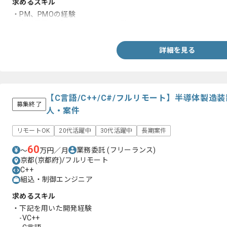
求めるスキル
・PM、PMOの経験
・金融業界のプロジェクト参画経験
詳細を見る
【C言語/C++/C#/フルリモート】半導体製
募集終了
人・案件
リモートOK
20代活躍中
30代活躍中
長期案件
60
業務委託
(フリーランス)
〜
万円／月
京都(京都府)/フルリモート
C++
組込・制御エンジニア
求めるスキル
・下記を用いた開発経験
-VC++