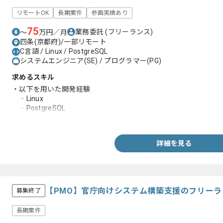
リモートOK
長期案件
参画実績あり
75
業務委託
(フリーランス)
〜
万円／月
四条(京都府)/一部リモート
C言語 / Linux / PostgreSQL
システムエンジニア(SE) / プログラマー(PG)
求めるスキル
・以下を用いた開発経験
‐Linux
‐PostgreSQL
‐C言語
詳細を見る
【PMO】官庁向けシステム構築支援のフリー
募集終了
長期案件