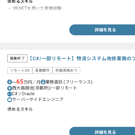
求めるスキル
・ VB.NETを用いた実務経験
・制御系アプリケーションの経験
詳細を見る
【C#/一部リモート】物流システム改修業務の
募集終了
リモートOK
長期案件
参画実績あり
65
業務委託
(フリーランス)
〜
万円／月
西大路御池(京都府)/一部リモート
C# / Oracle
サーバーサイドエンジニア
求めるスキル
・C#、Oracleを用いた開発経験
詳細を見る