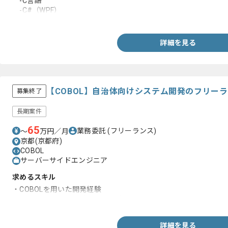
-C言語
-C#（WPF）
-PostgreSQL
詳細を見る
【COBOL】自治体向けシステム開発のフリー
募集終了
長期案件
65
業務委託
(フリーランス)
〜
万円／月
京都(京都府)
COBOL
サーバーサイドエンジニア
求めるスキル
・COBOLを用いた開発経験
・ACOS4を用いた設計、開発経験
詳細を見る