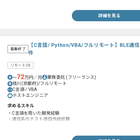
詳細を見る
【C言語/ Python/VBA/フルリモート】BL
募集終了
件
リモートOK
72
業務委託
(フリーランス)
〜
万円／月
桂川(京都府)/フルリモート
C言語 / VBA
テストエンジニア
求めるスキル
・C言語を用いた開発経験
・通信系のテスト項目作成経験
・単体テストをフレームワークを用いて実施した経験