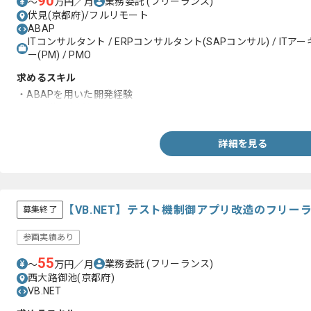
90
業務委託
(フリーランス)
〜
万円／月
伏見(京都府)/フルリモート
ABAP
ITコンサルタント / ERPコンサルタント(SAPコンサル) / IT
ー(PM) / PMO
求めるスキル
・ABAPを用いた開発経験
・SAP導入支援経験
詳細を見る
【VB.NET】テスト機制御アプリ改造のフリー
募集終了
参画実績あり
55
業務委託
(フリーランス)
〜
万円／月
西大路御池(京都府)
VB.NET