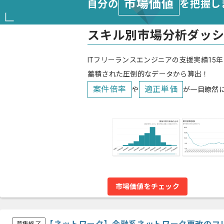
市場価値
自分の
を把握し
スキル別市場分析ダッ
ITフリーランスエンジニアの支援実績15年
蓄積された圧倒的なデータから算出！
案件倍率
適正単価
や
が一目瞭然
市場価値をチェック