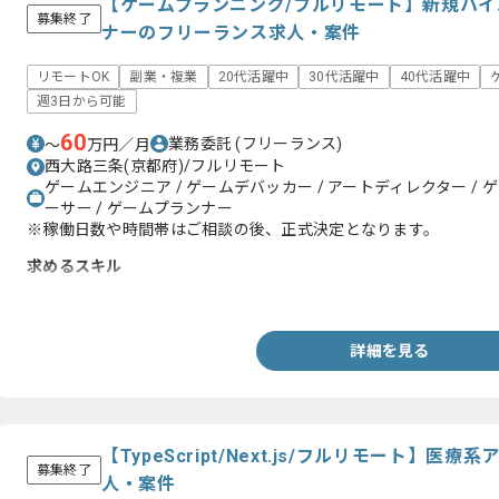
【ゲームプランニング/フルリモート】新規ハ
募集終了
ナーのフリーランス求人・案件
リモートOK
副業・複業
20代活躍中
30代活躍中
40代活躍中
週3日から可能
60
業務委託
(フリーランス)
〜
万円／月
西大路三条(京都府)/フルリモート
ゲームエンジニア / ゲームデバッカー / アートディレクター / 
ーサー / ゲームプランナー
※稼働日数や時間帯はご相談の後、正式決定となります。
求めるスキル
・ハイパーカジュアルゲームの企画経験(1年以上)
詳細を見る
【TypeScript/Next.js/フルリモート】
募集終了
人・案件