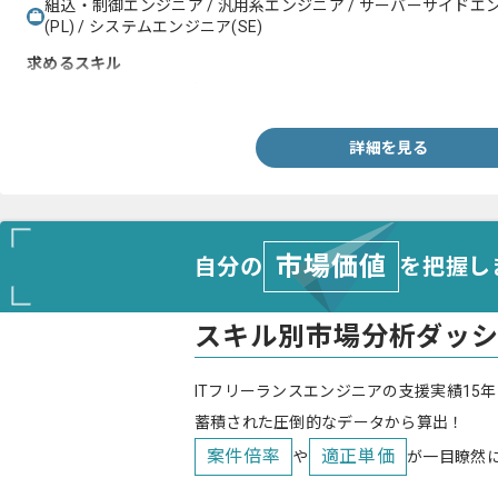
組込・制御エンジニア / 汎用系エンジニア / サーバーサイドエ
(PL) / システムエンジニア(SE)
求めるスキル
・システム保守開発経験
詳細を見る
市場価値
自分の
を把握し
スキル別市場分析ダッ
ITフリーランスエンジニアの支援実績15年
蓄積された圧倒的なデータから算出！
案件倍率
適正単価
や
が一目瞭然