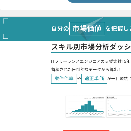
市場価値
自分の
を把握し
スキル別市場分析ダッ
ITフリーランスエンジニアの支援実績15年
蓄積された圧倒的なデータから算出！
案件倍率
適正単価
や
が一目瞭然