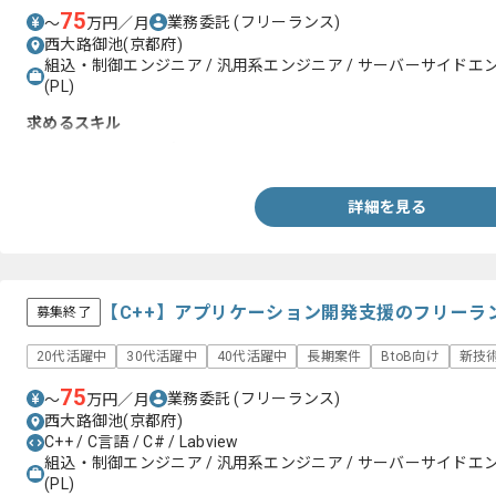
75
業務委託
(フリーランス)
〜
万円／月
西大路御池(京都府)
組込・制御エンジニア / 汎用系エンジニア / サーバーサイドエ
(PL)
求めるスキル
・ChatGPTに関する知見
詳細を見る
【C++】アプリケーション開発支援のフリーラ
募集終了
20代活躍中
30代活躍中
40代活躍中
長期案件
BtoB向け
新技
75
業務委託
(フリーランス)
〜
万円／月
西大路御池(京都府)
C++ / C言語 / C# / Labview
組込・制御エンジニア / 汎用系エンジニア / サーバーサイドエ
(PL)