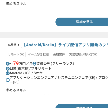
求めるスキル
・Android開発経験4年以上もしくは、Flutter開発経験1年以上
詳細を見る
【Android/Kotlin】ライブ配信アプリ開発
募集終了
リモートOK
ゲーム好き歓迎
長期案件
実務経験が浅い方OK
79
業務委託
(フリーランス)
〜
万円／月
目黒(東京都)/フルリモート
Android / iOS / Swift
アプリケーションエンジニア / システムエンジニア(SE) / プログ
ー(PL)
求めるスキル
・Kotlinを用いた開発経験2年以上