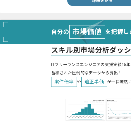
詳細を見る
市場価値
自分の
を把握し
スキル別市場分析ダッ
ITフリーランスエンジニアの支援実績15年
蓄積された圧倒的なデータから算出！
案件倍率
適正単価
や
が一目瞭然