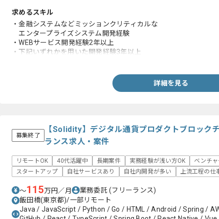
求めるスキル
・金融システムなどミッションクリティカルな
エンタープライズシステム開発経験
・WEBサービス開発経験2年以上
・下記いずれかを用いた開発経験3年以上
-Java(Spring Boot)
・下記いずれかの仮想化技術を用いた開発実務経験
-Docker
詳細を見る
-Kubernetes
-Service mesh
【Solidity】デジタル通貨プロダクトブロッ
募集終了
ランス求人・案件
リモートOK
40代活躍中
長期案件
実務経験が浅い方OK
ベンチャ
スタートアップ
自社サービスあり
自社内開発が多い
上流工程の仕
115
業務委託
(フリーランス)
〜
万円／月
飯田橋(東京都)/一部リモート
Java / JavaScript / Python / Go / HTML / Android / Spring / AW
GitHub / React / TypeScript / Spring Boot / React Native / Vue.j