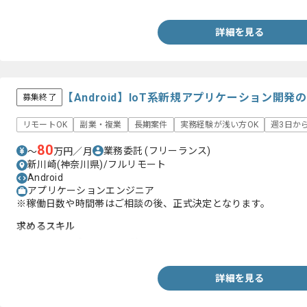
‐XRを利用した研究、開発実績
‐学位取得者と同等の学力、業務経験
詳細を見る
【Android】IoT系新規アプリケーション開
募集終了
リモートOK
副業・複業
長期案件
実務経験が浅い方OK
週3日か
80
業務委託
(フリーランス)
〜
万円／月
新川崎(神奈川県)/フルリモート
Android
アプリケーションエンジニア
※稼働日数や時間帯はご相談の後、正式決定となります。
求めるスキル
・Androidアプリ開発の経験
詳細を見る