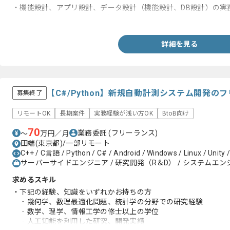
・機能設計、アプリ設計、データ設計（機能設計、DB設計）の実
・POS機能の画面/帳票の設計及び開発経験
詳細を見る
【C#/Python】新規自動計測システム開発の
募集終了
リモートOK
長期案件
実務経験が浅い方OK
BtoB向け
70
業務委託
(フリーランス)
〜
万円／月
田端(東京都)/一部リモート
C++ / C言語 / Python / C# / Android / Windows / Linux / Unity 
サーバーサイドエンジニア / 研究開発（R＆D） / システムエンジ
求めるスキル
・下記の経験、知識をいずれかお持ちの方
‐幾何学、数理最適化問題、統計学の分野での研究経験
‐数学、理学、情報工学の修士以上の学位
‐人工知能を利用した研究、開発実績