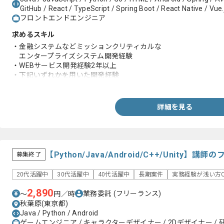
GitHub / React / TypeScript / Spring Boot / React Native / Vue.j
フロントエンドエンジニア
求めるスキル
・金融システムなどミッションクリティカルな
エンタープライズシステム開発経験
・WEBサービス開発経験2年以上
・下記いずれかを用いた開発経験
-Java(Spring Boot)
-Go
-TypeScript(Node.js)
詳細を見る
・下記いずれかの仮想化技術を用いた開発実務経験
-Docker
-Kubernetes
-Service mesh
【Python/Java/Android/C++/Unity
募集終了
20代活躍中
30代活躍中
40代活躍中
長期案件
実務経験が浅い方O
2,890
業務委託
(フリーランス)
〜
円／時
秋葉原(東京都)
Java / Python / Android
ゲームエンジニア / キャラクターデザイナー / 2Dデザイナー /