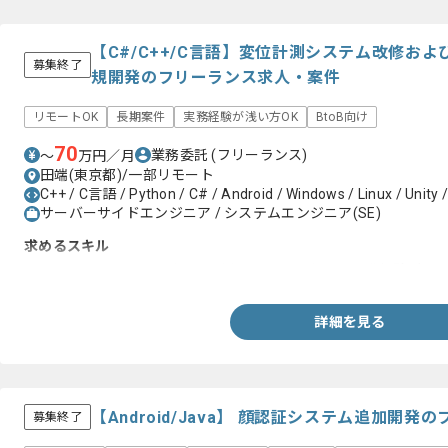
【C#/C++/C言語】変位計測システム改修お
募集終了
規開発のフリーランス求人・案件
リモートOK
長期案件
実務経験が浅い方OK
BtoB向け
70
業務委託
(フリーランス)
〜
万円／月
田端(東京都)/一部リモート
C++ / C言語 / Python / C# / Android / Windows / Linux / Unity 
サーバーサイドエンジニア / システムエンジニア(SE)
求めるスキル
・C#、C++、C言語いずれかを用いたソフトウェア開発経験1年以
詳細を見る
【Android/Java】 顔認証システム追加開
募集終了