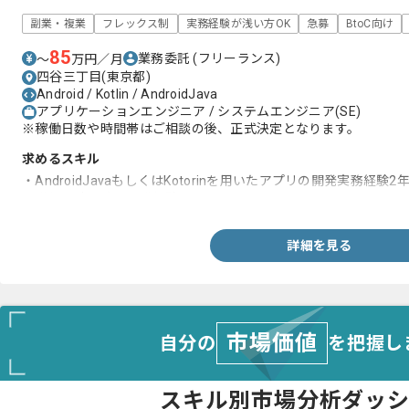
副業・複業
フレックス制
実務経験が浅い方OK
急募
BtoC向け
85
業務委託
(フリーランス)
〜
万円／月
四谷三丁目(東京都)
Android / Kotlin / AndroidJava
アプリケーションエンジニア / システムエンジニア(SE)
※稼働日数や時間帯はご相談の後、正式決定となります。
求めるスキル
・AndroidJavaもしくはKotorinを用いたアプリの開発実務経験2
・詳細設計以降の開発経験
詳細を見る
市場価値
自分の
を把握し
スキル別市場分析ダッ