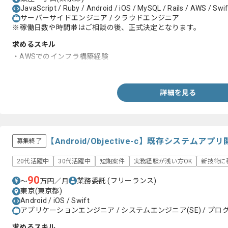
JavaScript / Ruby / Android / iOS / MySQL / Rails / AWS / Swift
サーバーサイドエンジニア / クラウドエンジニア
※稼働日数や時間帯はご相談の後、正式決定となります。
求めるスキル
・AWSでのインフラ構築経験
・CI、 CDに関連する業務経験
詳細を見る
【Android/Objective-c】既存システム
募集終了
20代活躍中
30代活躍中
短期案件
実務経験が浅い方OK
新技術に
90
業務委託
(フリーランス)
〜
万円／月
東京(東京都)
Android / iOS / Swift
アプリケーションエンジニア / システムエンジニア(SE) / プログ
求めるスキル