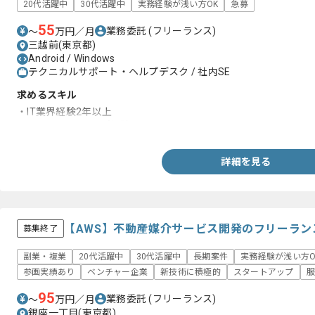
20代活躍中
30代活躍中
実務経験が浅い方OK
急募
55
業務委託
(フリーランス)
〜
万円／月
三越前(東京都)
Android / Windows
テクニカルサポート・ヘルプデスク / 社内SE
求めるスキル
・IT業界経験2年以上
・PCのセットアップ経験
詳細を見る
【AWS】不動産媒介サービス開発のフリーラン
募集終了
副業・複業
20代活躍中
30代活躍中
長期案件
実務経験が浅い方O
参画実績あり
ベンチャー企業
新技術に積極的
スタートアップ
服
95
業務委託
(フリーランス)
〜
万円／月
銀座一丁目(東京都)