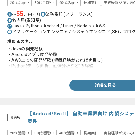
20代活躍中
30代活躍中
40代活躍中
長期案件
実務経験が浅い方O
55
業務委託
(フリーランス)
〜
万円／月
名古屋(愛知県)
Java / Python / Android / Linux / Node.js / AWS
アプリケーションエンジニア / システムエンジニア(SE) / プログ
求めるスキル
・Javaの開発経験
・Androidアプリ開発経験
・AWS上での開発経験 (構築経験があれば尚良し)
・Python(データ解析、画像分析など)の経験
・Linuxコマンド使用経験
・顧客折衝の経験
詳細を見る
【Android/Swift】 自動車業界向け 内製
募集終了
案件
20代活躍中
30代活躍中
40代活躍中
長期案件
実務経験が浅い方O