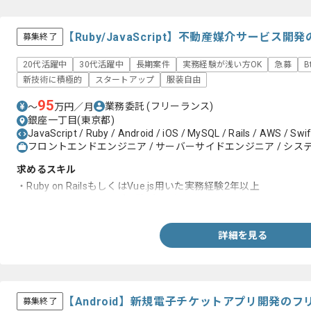
【Ruby/JavaScript】不動産媒介サービス
募集終了
20代活躍中
30代活躍中
長期案件
実務経験が浅い方OK
急募
B
新技術に積極的
スタートアップ
服装自由
95
業務委託
(フリーランス)
〜
万円／月
銀座一丁目(東京都)
JavaScript / Ruby / Android / iOS / MySQL / Rails / AWS / Swif
フロントエンドエンジニア / サーバーサイドエンジニア / システ
求めるスキル
・Ruby on RailsもしくはVue.js用いた実務経験2年以上
・エンジニアとしてのご経験3年以上
詳細を見る
【Android】新規電子チケットアプリ開発の
募集終了