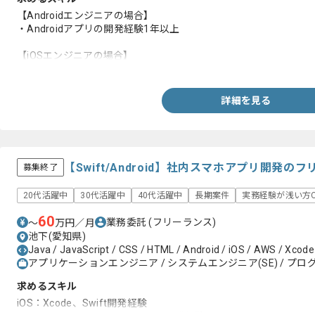
【Androidエンジニアの場合】
・Androidアプリの開発経験1年以上
【iOSエンジニアの場合】
・Objective-Cの開発経験1年以上
詳細を見る
【Swift/Android】社内スマホアプリ開発
募集終了
20代活躍中
30代活躍中
40代活躍中
長期案件
実務経験が浅い方O
60
業務委託
(フリーランス)
〜
万円／月
池下(愛知県)
Java / JavaScript / CSS / HTML / Android / iOS / AWS / Xcode
アプリケーションエンジニア / システムエンジニア(SE) / プログ
求めるスキル
iOS：Xcode、Swift開発経験