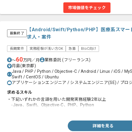
市場価値をチェック
【Android/Swift/Python/PHP】医療
募集終了
求人・案件
長期案件
実務経験が浅い方OK
急募
BtoC向け
60
業務委託
(フリーランス)
〜
万円／月
月島(東京都)
Java / PHP / Python / Objective-C / Android / Linux / iOS / M
Swift / CentOS / Ubuntu
アプリケーションエンジニア / システムエンジニア(SE) / プロ
求めるスキル
・下記いずれかの言語を用いた開発実務経験2年以上
-Java、Swift、Objective-C、PHP、Python
・スマホアプリもしくはWebアプリの開発実務経験
詳細を見る