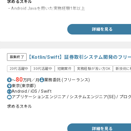
求めるスキル
・Android Javaを用いた実務経験1年以上
・OSSライブライの使用経験
詳細を見る
【Kotlin/Swift】証券取引システム開発の
募集終了
20代活躍中
30代活躍中
短期案件
実務経験が浅い方OK
新技術に
80
業務委託
(フリーランス)
〜
万円／月
東京(東京都)
Android / iOS / Swift
アプリケーションエンジニア / システムエンジニア(SE) / プログ
求めるスキル
・AndroidもしくはiOSアプリの開発実務経験2年以上
詳細を見る