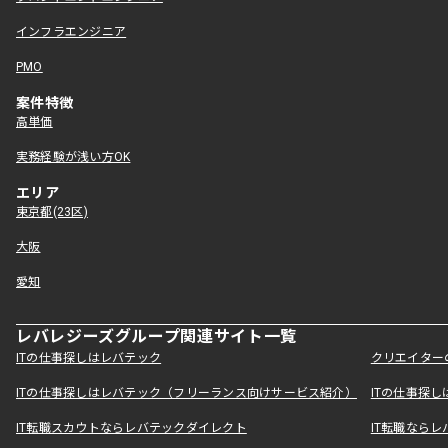
インフラエンジニア
PMO
案件特徴
高単価
実務経験が浅い方OK
エリア
東京都(23区)
大阪
愛知
レバレジーズグループ関連サイト一覧
ITの仕事探しはレバテック
クリエイター
ITの仕事探しはレバテック（フリーランス向けサービス紹介）
ITの仕事探
IT転職スカウトならレバテックダイレクト
IT転職なら