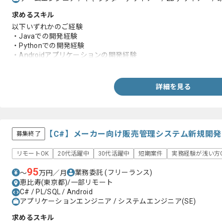
求めるスキル
以下いずれかのご経験
・Javaでの開発経験
・Pythonでの開発経験
・Androidアプリケーションの開発経験
・Linux環境におけるC言語での開発経験
・SQLを使用した経験
・C++での開発経験
詳細を見る
【C#】メーカー向け販売管理システム新規開
募集終了
リモートOK
20代活躍中
30代活躍中
短期案件
実務経験が浅い方
95
業務委託
(フリーランス)
〜
万円／月
恵比寿(東京都)/一部リモート
C# / PL/SQL / Android
アプリケーションエンジニア / システムエンジニア(SE)
求めるスキル