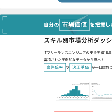
市場価値
自分の
を把握し
スキル別市場分析ダッ
ITフリーランスエンジニアの支援実績15年
蓄積された圧倒的なデータから算出！
案件倍率
適正単価
や
が一目瞭然