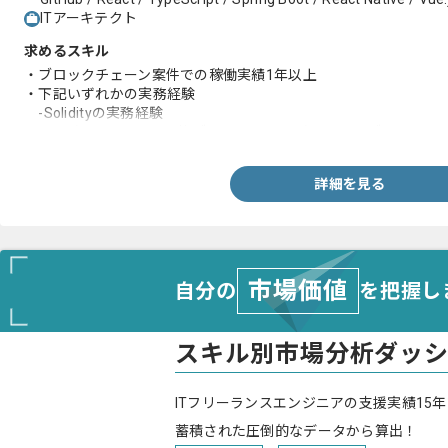
ITアーキテクト
求めるスキル
・ブロックチェーン案件での稼働実績1年以上
・下記いずれかの実務経験
-Solidityの実務経験
-EVM(イーサリアム互換ブロックチェーン)ベースのブロックチ
詳細を見る
市場価値
自分の
を把握し
スキル別市場分析ダッ
ITフリーランスエンジニアの支援実績15年
蓄積された圧倒的なデータから算出！