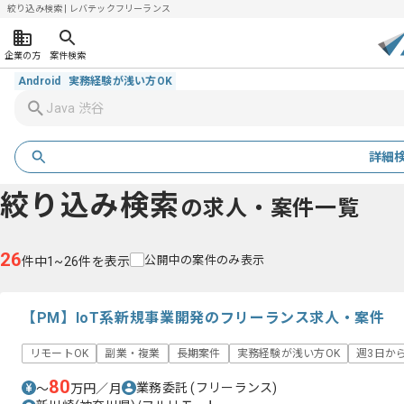
絞り込み検索 | レバテックフリーランス
企業の方
案件検索
Android
実務経験が浅い方OK
詳細
絞り込み検索
の求人・案件一覧
26
公開中の案件のみ表示
件中1~26件を表示
【PM】IoT系新規事業開発のフリーランス求人・案件
リモートOK
副業・複業
長期案件
実務経験が浅い方OK
週3日か
80
業務委託
(フリーランス)
〜
万円／月