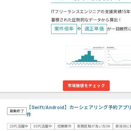
ITフリーランスエンジニアの支援実績15年
蓄積された圧倒的なデータから算出！
案件倍率
適正単価
や
が一目瞭然
市場価値をチェック
【Swift/Android】カーシェアリング予約
募集終了
件
20代活躍中
30代活躍中
短期案件
実務経験が浅い方OK
新技術に