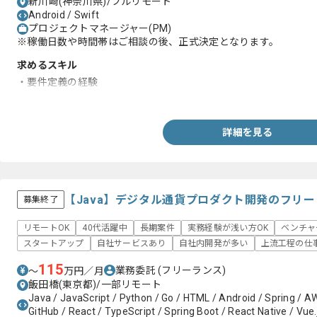
新川崎(神奈川県)/フルリモート
Android / Swift
プロジェクトマネージャー(PM)
※稼働日数や時間帯はご相談の後、正式決定となります。
求めるスキル
・要件定義の経験
・スマホアプリ開発の知見
詳細を見る
【Java】デジタル通貨プロダクト開発のフリ
募集終了
リモートOK
40代活躍中
長期案件
実務経験が浅い方OK
ベンチャ
スタートアップ
自社サービスあり
自社内開発が多い
上流工程の仕
115
業務委託
(フリーランス)
〜
万円／月
飯田橋(東京都)/一部リモート
Java / JavaScript / Python / Go / HTML / Android / Spring / AW
GitHub / React / TypeScript / Spring Boot / React Native / Vue.j