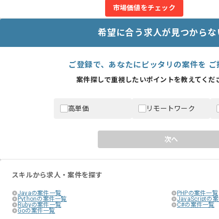
市場価値をチェック
希望に合う求人が見つからな
ご登録で、あなたにピッタリの案件を ご
案件探しで重視したいポイントを教えてくださ
高単価
リモートワーク
次へ
スキルから求人・案件を探す
Javaの案件一覧
PHPの案件一覧
Pythonの案件一覧
JavaScript
Rubyの案件一覧
C#の案件一覧
Goの案件一覧