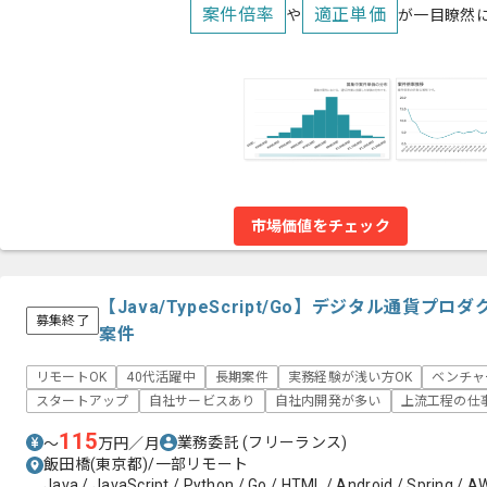
案件倍率
適正単価
や
が一目瞭然
市場価値をチェック
【Java/TypeScript/Go】デジタル通貨
募集終了
案件
リモートOK
40代活躍中
長期案件
実務経験が浅い方OK
ベンチャ
スタートアップ
自社サービスあり
自社内開発が多い
上流工程の仕
115
業務委託
(フリーランス)
〜
万円／月
飯田橋(東京都)/一部リモート
Java / JavaScript / Python / Go / HTML / Android / Spring / AW