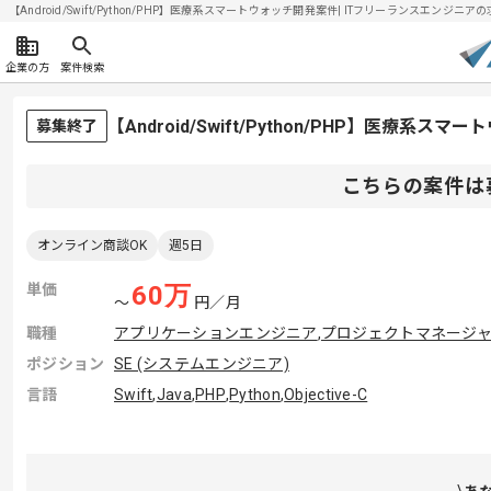
【Android/Swift/Python/PHP】医療系スマートウォッチ開発案件| ITフリーランスエンジニアの求
企業の方
案件検索
【Android/Swift/Python/PHP】医療
募集終了
こちらの案件は
オンライン商談OK
週5日
単価
60
万
〜
円／月
職種
アプリケーションエンジニア
,
プロジェクトマネージャー
ポジション
SE (システムエンジニア)
言語
Swift
,
Java
,
PHP
,
Python
,
Objective-C