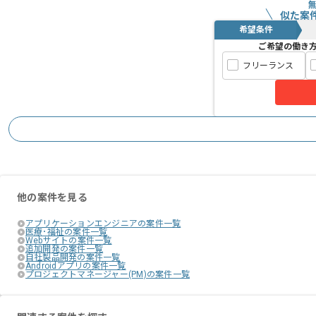
似た案
希望条件
ご希望の働き
フリーランス
他の案件を見る
アプリケーションエンジニアの案件一覧
医療･福祉の案件一覧
Webサイトの案件一覧
追加開発の案件一覧
自社製品開発の案件一覧
Androidアプリの案件一覧
プロジェクトマネージャー(PM)の案件一覧