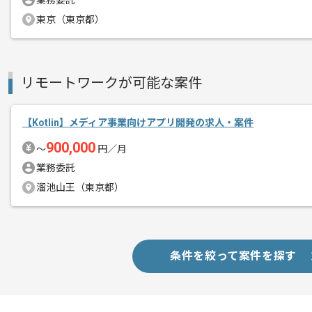
業務委託
東京（東京都）
商談回数
1回
その他募集要項
募集人数
1人
作業開始日
2020/03/16
リモートワークが可能な案件
【Kotlin】メディア事業向けアプリ開発の求人・案件
医療業界にて最先端の技術開発に取り組
エージェントからのコ
900,000
〜
円／月
メント
業界大手企業と連携しながら開発を進め
業務委託
スキルアップの他、顧客折衝力も身につ
溜池山王（東京都）
業務を通じて社会貢献をしていきたい、
条件を絞って案件を探す