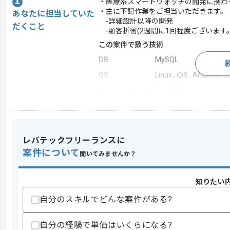
・医療系スマートウォッチの開発に携わ
・主に下記作業をご担当いただきます。
あなたに担当していた
-詳細設計以降の開発
だくこと
-顧客折衝(2週間に1回程度ございます。
この案件で扱う技術
DB
MySQL
OS
Linux , iOS , Android , 
フレームワーク
FuelPHP
クラウド
AWS
統合開発環境
Xcode
この案件のポイント
レバテックフリーランスに
案件について
業界
医療･福祉
聞いてみませんか？
業務内容
新規開発 , 追加開発 , ア
知りたい
担当領域/システ
スマートフォンアプリ ,
ム
自分のスキルでどんな案件がある?
特徴
長期プロジェクト , 実務経
自分の経験で単価はいくらになる?