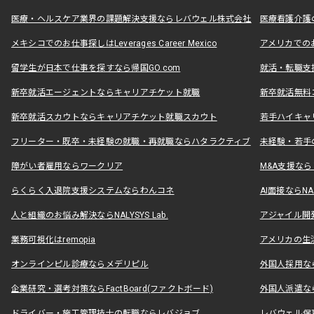
医療・ヘルスケア業界の課題解決支援ならレバウェル株式会社
医療看護介護の
メキシコでのお仕事探しはLeverages Career Mexico
アメリカでのお仕事
留学生が日本で仕事を探すなら帰国GO.com
就活・転職支
新卒就活エージェントならキャリアチケット就職
新卒就活無料
新卒就活スカウトならキャリアチケット就職スカウト
若手ハイキャ
フリーター・既卒・未経験の就職・再就職ならハタラクティブ
未経験・若手
障がい者雇用ならワークリア
M&A支援な
らくらく入退院支援システムならわんコネ
AI面接ならNAL
人と組織のお悩み解決ならNALYSYS Lab.
アジャイル開発なら
業務可視化はremopia
アメリカの生活
オンラインピル診療ならメデリピル
外国人採用ならLe
企業研究・選考対策ならFactBoard(ファクトボード)
外国人派遣なら
ドライバー・施工管理技士の転職ならレバジョブ
レバウェル保