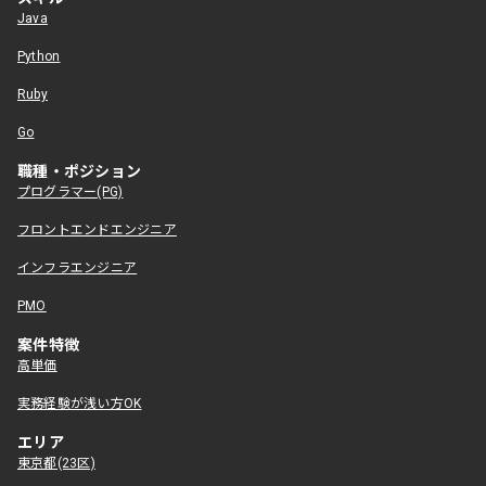
Java
Python
Ruby
Go
職種・ポジション
プログラマー(PG)
フロントエンドエンジニア
インフラエンジニア
PMO
案件特徴
高単価
実務経験が浅い方OK
エリア
東京都(23区)