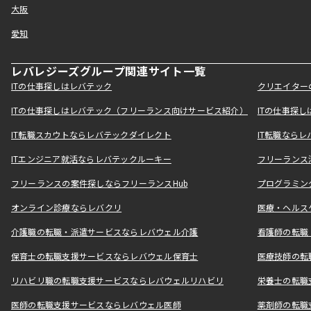
大阪
愛知
レバレジーズグループ関連サイト一覧
ITの仕事探しはレバテック
クリエイター
ITの仕事探しはレバテック（フリーランス向けサービス紹介）
ITの仕事探
IT転職スカウトならレバテックダイレクト
IT転職なら
ITエンジニア就活ならレバテックルーキー
フリーランス
フリーランスの案件探しならフリーランスHub
プログラミン
オンライン診療ならレバクリ
医療・ヘルス
介護職の転職・派遣サービスならレバウェル介護
看護師の転職
保育士の転職支援サービスならレバウェル保育士
医療技師の転
リハビリ職の転職支援サービスならレバウェルリハビリ
栄養士の転職
医師の転職支援サービスならレバウェル医師
薬剤師の転職