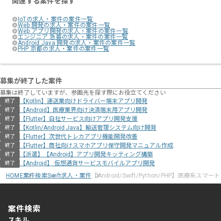
関連する案件を探す
IoTの求人・案件の案件一覧
Web 開発の求人・案件の案件一覧
Web アプリ開発の求人・案件の案件一覧
エンジニア 急募の求人・案件の案件一覧
Android Java 開発の求人・案件の案件一覧
PHP 京都の求人・案件の案件一覧
募集が終了した案件
募集は終了していますが、参画先を探す際にお役立てください
【Kotlin】運送業向けドライバー端末アプリ開発
終了
【Android】医療業界向け決済端末用アプリ開発
終了
【Flutter】自社サービス向けアプリ開発支援
終了
【Kotlin/Android Java】輸送管理システム向け開発
終了
【Flutter】次世代トレカアプリ機能開発改善
終了
【Flutter】商社向けスマホアプリ保守開発マニュアル作成
終了
【派遣】【Android】アプリ開発キッティング構築
終了
【Android】 仮想通貨サービスモバイルアプリ開発
終了
HOME
案件検索
Swift求人・案件
【Android/Swift/Python/PHP】医療系ス
案件検索
スキル