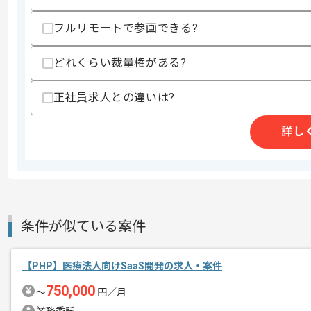
求めるスキル
フルリモートで参画できる?
スキル
・下記いずれかの言語を用いた開発実務
-Java、Swift、Objective-C、PHP、Py
どれくらい裁量権がある?
・スマホアプリもしくはWebアプリの開
歓迎スキル
正社員求人との違いは?
・CentOS環境での開発実務経験
・Ubuntu環境での開発実務経験
詳し
・IoTシステムの使用経験
スキルに不安がある方へ
上記に似た経験やスキルをお持ちであれば申
条件が似ている案件
精算条件
有
精算・お支払い
精算基準時間
140時間〜180時間
【PHP】医療法人向けSaaS開発の求人・案件
支払いサイト
15日
750,000
〜
円／月