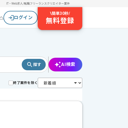
IT・Web求人/転職
フリーランスクリエイター案件
\
簡単30秒
/
ログイン
へ
無料登録
AI検索
探す
終了案件を除く