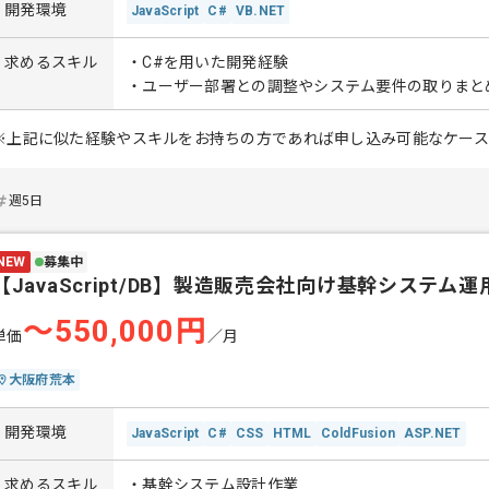
開発環境
JavaScript
C#
VB.NET
求めるスキル
・C#を用いた開発経験
・ユーザー部署との調整やシステム要件の取りまと
※上記に似た経験やスキルをお持ちの方であれば申し込み可能なケー
週5日
NEW
募集中
【JavaScript/DB】製造販売会社向け基幹システム
〜550,000円
単価
／月
大阪府荒本
開発環境
JavaScript
C#
CSS
HTML
ColdFusion
ASP.NET
求めるスキル
・基幹システム設計作業