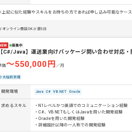
※上記に似た経験やスキルをお持ちの方であれば申し込み可能なケー
オンライン商談OK
週5日
NEW
募集中
【C#/Java】運送業向けパッケージ問い合わせ対応・
〜550,000円
単価
／月
大阪府京橋
開発環境
Java
C#
VB.NET
Oracle
求めるスキル
・N1レベルかつ英語でのコミュニケーション経験
・C#、VB.NETもしくはJavaを用いた開発経験
・Oracleを用いた開発経験
・詳細設計以降の一人称での開発経験