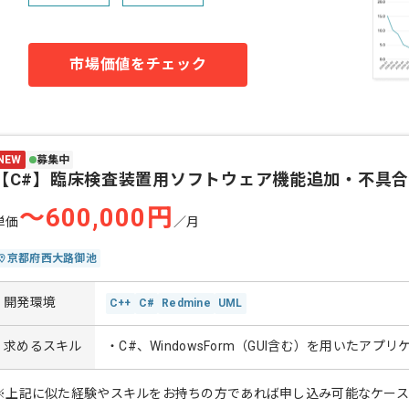
市場価値をチェック
NEW
募集中
【C#】臨床検査装置用ソフトウェア機能追加・不具
〜600,000円
単価
／月
京都府西大路御池
開発環境
C++
C#
Redmine
UML
求めるスキル
・C#、WindowsForm（GUI含む）を用いたア
※上記に似た経験やスキルをお持ちの方であれば申し込み可能なケー