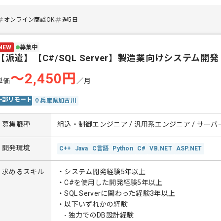
オンライン商談OK
週5日
NEW
募集中
【派遣】【C#/SQL Server】製造業向けシステム開発
〜2,450円
単価
／月
一部リモート
兵庫県加古川
募集職種
組込・制御エンジニア / 汎用系エンジニア / サー
開発環境
C++
Java
C言語
Python
C#
VB.NET
ASP.NET
求めるスキル
・システム開発経験5年以上
・C#を使用した開発経験5年以上
・SQL Serverに関わった経験3年以上
・以下いずれかの経験
- 独力でのDB設計経験