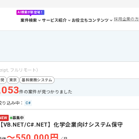
AI検索が新登場！
採用企業の方
案件検索
サービス紹介
お役立ちコンテンツ
開発
東京
基幹業務システム
,053
件の案件が見つかりました
絞り込み中：
C#
NEW
募集中
【VB.NET/C#.NET】化学企業向けシステム保守
〜550,000円