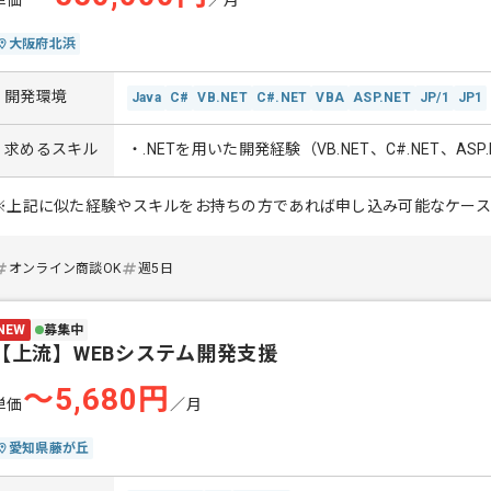
単価
／月
大阪府北浜
開発環境
Java
C#
VB.NET
C#.NET
VBA
ASP.NET
JP/1
JP1
求めるスキル
・.NETを用いた開発経験（VB.NET、C#.NET、AS
※上記に似た経験やスキルをお持ちの方であれば申し込み可能なケー
オンライン商談OK
週5日
NEW
募集中
【上流】WEBシステム開発支援
〜5,680円
単価
／月
愛知県藤が丘