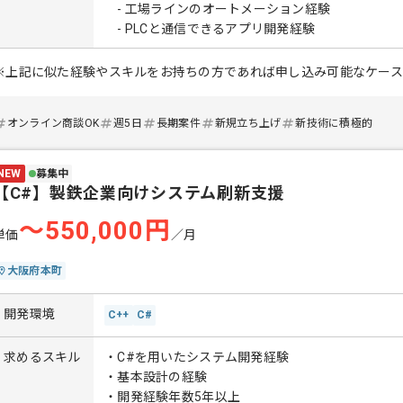
- 工場ラインのオートメーション経験
- PLCと通信できるアプリ開発経験
※上記に似た経験やスキルをお持ちの方であれば申し込み可能なケー
オンライン商談OK
週5日
長期案件
新規立ち上げ
新技術に積極的
NEW
募集中
【C#】製鉄企業向けシステム刷新支援
〜550,000円
単価
／月
大阪府本町
開発環境
C++
C#
求めるスキル
・C#を用いたシステム開発経験
・基本設計の経験
・開発経験年数5年以上