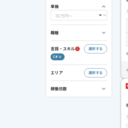
単価
職種
言語・スキル
1
選択する
C#
エリア
選択する
稼働日数