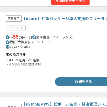
市場価値をチェック
【Azure】介護パッケージ導入支援のフリーラ
募集終了
リモートOK
55
業務委託
(フリーランス)
〜
万円／月
梅田(大阪府)/フルリモート
Java / Oracle
求めるスキル
・Azureを用いた経験
・ADでのSSO認証経験
・アーキテクト経験
詳細を見る
【Python/AWS】段ボール在庫・発注管理