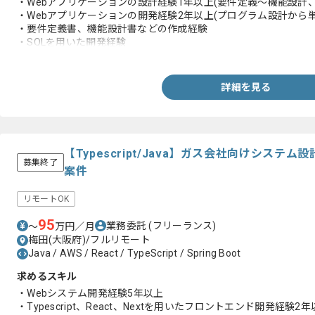
・Webアプリケーションの設計経験1年以上(要件定義～機能設計
・Webアプリケーションの開発経験2年以上(プログラム設計から
・要件定義書、機能設計書などの作成経験
・SQLを用いた開発経験
・クライアントとの仕様調整、要件整理の経験
詳細を見る
【Typescript/Java】ガス会社向けシス
募集終了
案件
リモートOK
95
業務委託
(フリーランス)
〜
万円／月
梅田(大阪府)/フルリモート
Java / AWS / React / TypeScript / Spring Boot
求めるスキル
・Webシステム開発経験5年以上
・Typescript、React、Nextを用いたフロントエンド開発経験2