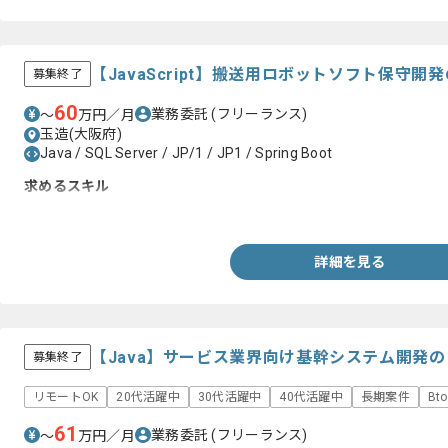
【JavaScript】搬送用ロボットソフト保守
募集終了
60
業務委託
(フリーランス)
〜
万円／月
玉造(大阪府)
Java / SQL Server / JP/1 / JP1 / Spring Boot
求めるスキル
・Vue3を用いた開発経験3年以上
詳細を見る
【Java】サービス業界向け基幹システム開発
募集終了
リモートOK
20代活躍中
30代活躍中
40代活躍中
長期案件
Bt
61
業務委託
(フリーランス)
〜
万円／月