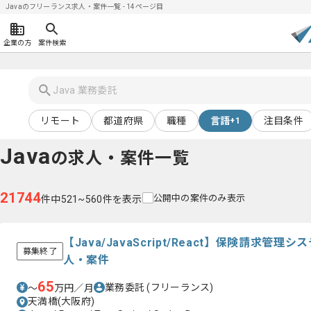
Javaのフリーランス求人・案件一覧 - 14ページ目
企業の方
案件検索
リモート
都道府県
職種
言語
注目条件
+1
Java
の求人・案件一覧
21744
公開中の案件のみ表示
件中521~560件を表示
【Java/JavaScript/React】保険請求
募集終了
人・案件
65
業務委託
(フリーランス)
〜
万円／月
天満橋(大阪府)