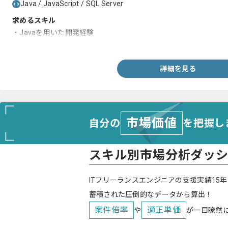
Java / JavaScript / SQL Server
求めるスキル
・Javaを用いた開発経験
・楽々Frameworkを用いた開発経験
詳細を見る
市場価値
自分の
を把握し
スキル別市場分析ダッ
ITフリーランスエンジニアの支援実績15年
蓄積された圧倒的なデータから算出！
案件倍率
適正単価
や
が一目瞭然