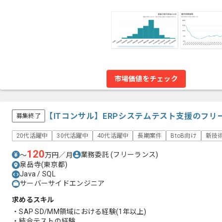
市場価値をチェック
【ITコンサル】ERPシステムテスト支援のフ
募集終了
20代活躍中
30代活躍中
40代活躍中
長期案件
BtoB向け
新技
120
業務委託
(フリーランス)
〜
万円／月
泉岳寺(東京都)
Java / SQL
サーバーサイドエンジニア
求めるスキル
・SAP SD/MM領域における経験(1年以上)
・結合テストの経験