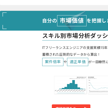
市場価値
自分の
を把握し
スキル別市場分析ダッ
ITフリーランスエンジニアの支援実績15年
蓄積された圧倒的なデータから算出！
案件倍率
適正単価
や
が一目瞭然