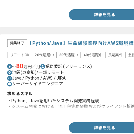
・Webアプリケーションの設計開発における技術的な意思決定や
・RDBMSやNoSQLを用いた大規模サービスのデータモデル設計
・Gitを用いたチーム開発におけるコードレビューリード経験
詳細を見る
・ECサイトの開発運用経験
【Python/Java】生命保険業界向けAWS
募集終了
リモートOK
20代活躍中
30代活躍中
40代活躍中
長期案件
急
80
業務委託
(フリーランス)
〜
万円／月
池袋(東京都)/一部リモート
Java / Python / AWS / JIRA
サーバーサイドエンジニア
求めるスキル
・Python、Javaを用いたシステム開発実務経験
・システム開発における上流工程実務経験およびクライアント折
・生命保険業界における請求に関する知見
詳細を見る