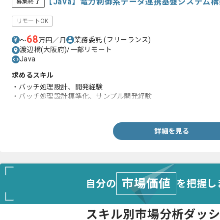
【Java】電力制御系データ連携基盤システム
募集終了
リモートOK
68
業務委託
(フリーランス)
〜
万円／月
渡辺橋(大阪府)/一部リモート
Java
求めるスキル
・バッチ処理設計、開発経験
・バッチ処理設計標準化、サンプル開発経験
・Azure Fabric（Real-Time Intelligence、Data Engineering
詳細を見る
市場価値
自分の
を把握し
スキル別市場分析ダッ