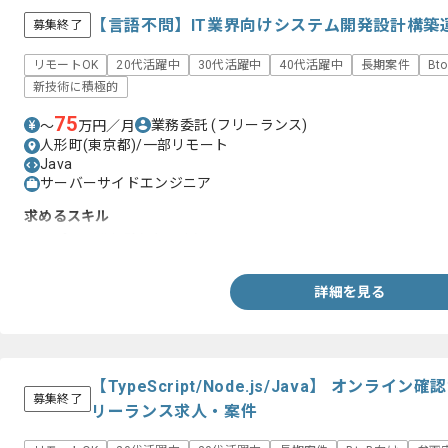
【言語不問】IT業界向けシステム開発設計構築
募集終了
リモートOK
20代活躍中
30代活躍中
40代活躍中
長期案件
Bt
新技術に積極的
75
業務委託
(フリーランス)
〜
万円／月
人形町(東京都)/一部リモート
Java
サーバーサイドエンジニア
求めるスキル
・アプリ開発経験(3年以上)
詳細を見る
【TypeScript/Node.js/Java】 オン
募集終了
リーランス求人・案件