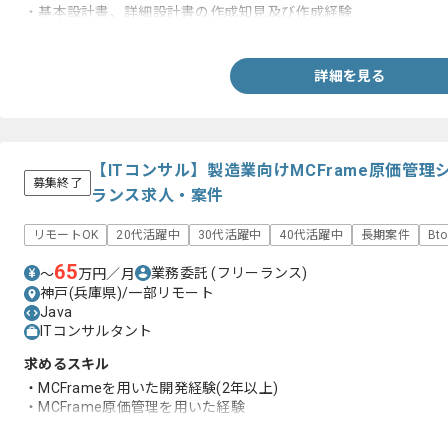
・基本設計書、詳細設計書の作成知見及び作成経験
・スクラッチ開発経験(3年以上)
詳細を見る
【ITコンサル】製造業向けMCFrame原価管
募集終了
ランス求人・案件
リモートOK
20代活躍中
30代活躍中
40代活躍中
長期案件
Bt
65
業務委託
(フリーランス)
〜
万円／月
神戸(兵庫県)/一部リモート
Java
ITコンサルタント
求めるスキル
・MCFrameを用いた開発経験(2年以上)
・MCFrame原価管理を用いた経験
・JavaやSQLを用いた経験(3年以上)