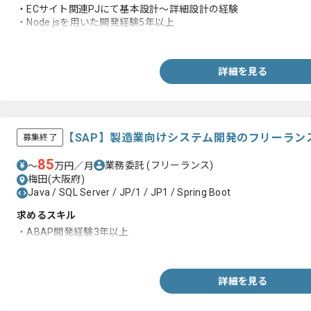
・ECサイト関連PJにて基本設計～詳細設計の経験
・Node.jsを用いた開発経験5年以上
・障害調査や修正対応を含むテスト工程の経験
詳細を見る
【SAP】製造業向けシステム開発のフリーラン
募集終了
85
業務委託
(フリーランス)
〜
万円／月
梅田(大阪府)
Java / SQL Server / JP/1 / JP1 / Spring Boot
求めるスキル
・ABAP開発経験3年以上
・上流～下流まで一貫して対応した経験
詳細を見る