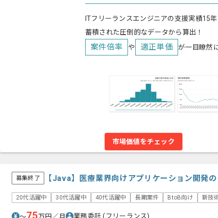
ITフリーランスエンジニアの支援実績15年
蓄積された圧倒的なデータから算出！
案件倍率
適正単価
や
が一目瞭然
市場価値をチェック
【Java】医療業界向けアプリケーション開発
募集終了
20代活躍中
30代活躍中
40代活躍中
長期案件
BtoB向け
新技
75
業務委託
(フリーランス)
〜
万円／月