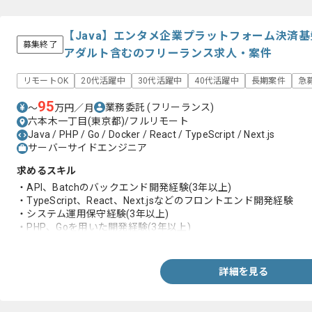
【Java】エンタメ企業プラットフォーム決済
募集終了
アダルト含むのフリーランス求人・案件
リモートOK
20代活躍中
30代活躍中
40代活躍中
長期案件
急
95
業務委託
(フリーランス)
〜
万円／月
六本木一丁目(東京都)/フルリモート
Java / PHP / Go / Docker / React / TypeScript / Next.js
サーバーサイドエンジニア
求めるスキル
・API、Batchのバックエンド開発経験(3年以上)
・TypeScript、React、Next.jsなどのフロントエンド開発経験
・システム運用保守経験(3年以上)
・PHP、Goを用いた開発経験(3年以上)
・RDBMSの利用経験(3年以上)
・生成AIを活用した開発経験(半年以上)
詳細を見る