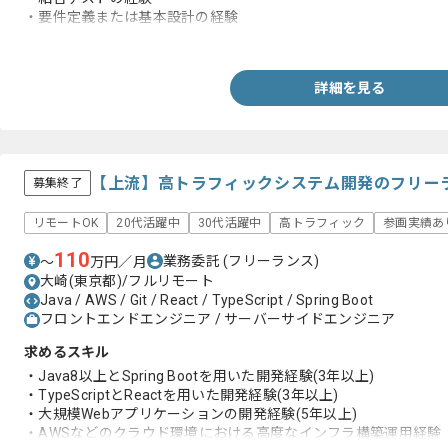
・要件定義または基本設計の経験
・クライアントへの説明経験
詳細を見る
【上流】高トラフィックシステム開発のフリー
募集終了
リモートOK
20代活躍中
30代活躍中
高トラフィック
参画実績あ
110
業務委託
(フリーランス)
〜
万円／月
大崎(東京都)/フルリモート
Java / AWS / Git / React / TypeScript / Spring Boot
フロントエンドエンジニア / サーバーサイドエンジニア
求めるスキル
・Java8以上とSpring Bootを用いた開発経験(3年以上)
・TypeScriptとReactを用いた開発経験(3年以上)
・大規模Webアプリケーションの開発経験(5年以上)
・AWSなどのクラウド環境における高度なインフラ構築運用経験