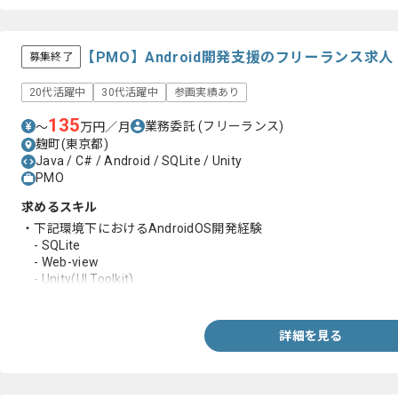
【PMO】Android開発支援のフリーランス求
募集終了
20代活躍中
30代活躍中
参画実績あり
135
業務委託
(フリーランス)
〜
万円／月
麹町(東京都)
Java / C# / Android / SQLite / Unity
PMO
求めるスキル
・下記環境下におけるAndroidOS開発経験
- SQLite
- Web-view
- Unity(UI Toolkit)
- C#
- Java
・プロジェクトマネジメント経験
詳細を見る
・クライアント交渉経験