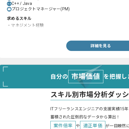
C++ / Java
プロジェクトマネージャー(PM)
求めるスキル
・マネジメント経験
・Java、C++を用いた開発経験(3年以上)
詳細を見る
市場価値
自分の
を把握し
スキル別市場分析ダッ
ITフリーランスエンジニアの支援実績15年
蓄積された圧倒的なデータから算出！
案件倍率
適正単価
や
が一目瞭然