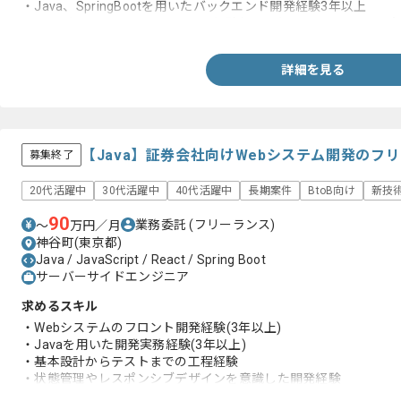
・Java、SpringBootを用いたバックエンド開発経験3年以上
・リーダーまたはテックリードの経験(リーダー、テックリードポ
詳細を見る
【Java】証券会社向けWebシステム開発のフ
募集終了
20代活躍中
30代活躍中
40代活躍中
長期案件
BtoB向け
新技
90
業務委託
(フリーランス)
〜
万円／月
神谷町(東京都)
Java / JavaScript / React / Spring Boot
サーバーサイドエンジニア
求めるスキル
・Webシステムのフロント開発経験(3年以上)
・Javaを用いた開発実務経験(3年以上)
・基本設計からテストまでの工程経験
・状態管理やレスポンシブデザインを意識した開発経験
・5名程度のチームリード経験