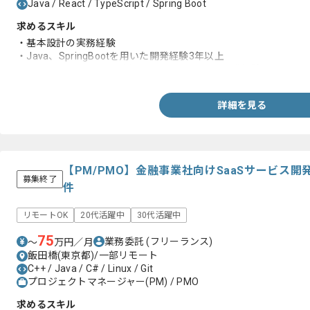
Java / React / TypeScript / Spring Boot
求めるスキル
・基本設計の実務経験
・Java、SpringBootを用いた開発経験3年以上
・TypeScript、Reactを用いたフロントエンド開発経験
詳細を見る
【PM/PMO】金融事業社向けSaaSサービス
募集終了
件
リモートOK
20代活躍中
30代活躍中
75
業務委託
(フリーランス)
〜
万円／月
飯田橋(東京都)/一部リモート
C++ / Java / C# / Linux / Git
プロジェクトマネージャー(PM) / PMO
求めるスキル