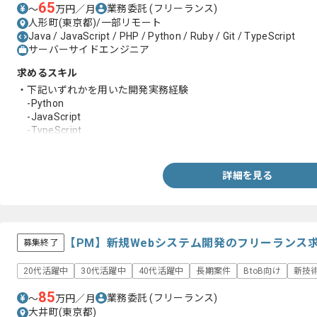
65
業務委託
(フリーランス)
〜
万円／月
人形町(東京都)/一部リモート
Java / JavaScript / PHP / Python / Ruby / Git / TypeScript
サーバーサイドエンジニア
求めるスキル
・下記いずれかを用いた開発実務経験
-Python
-JavaScript
-TypeScript
-Java
-PHP
-Ruby
詳細を見る
・RDBの設計、運用経験
・基本的な設計書の作成経験
【PM】新規Webシステム開発のフリーランス
募集終了
20代活躍中
30代活躍中
40代活躍中
長期案件
BtoB向け
新技
85
業務委託
(フリーランス)
〜
万円／月
大井町(東京都)