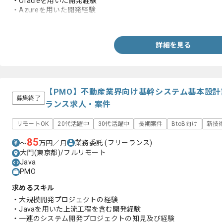
・Oracleを用いた開発経験
・Azureを用いた開発経験
・クライアントとの仕様調整経験
詳細を見る
【PMO】不動産業界向け基幹システム基本設
募集終了
ランス求人・案件
リモートOK
20代活躍中
30代活躍中
長期案件
BtoB向け
新技
85
業務委託
(フリーランス)
〜
万円／月
大門(東京都)/フルリモート
Java
PMO
求めるスキル
・大規模開発プロジェクトの経験
・Javaを用いた上流工程を含む開発経験
・一連のシステム開発プロジェクトの知見及び経験