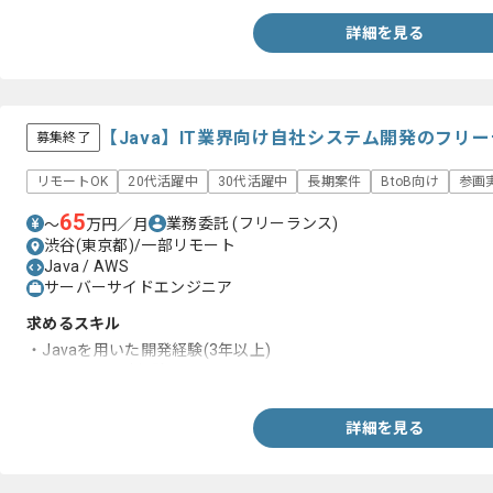
詳細を見る
【Java】IT業界向け自社システム開発のフリ
募集終了
リモートOK
20代活躍中
30代活躍中
長期案件
BtoB向け
参画
65
業務委託
(フリーランス)
〜
万円／月
渋谷(東京都)/一部リモート
Java / AWS
サーバーサイドエンジニア
求めるスキル
・Javaを用いた開発経験(3年以上)
・システム設計経験
詳細を見る