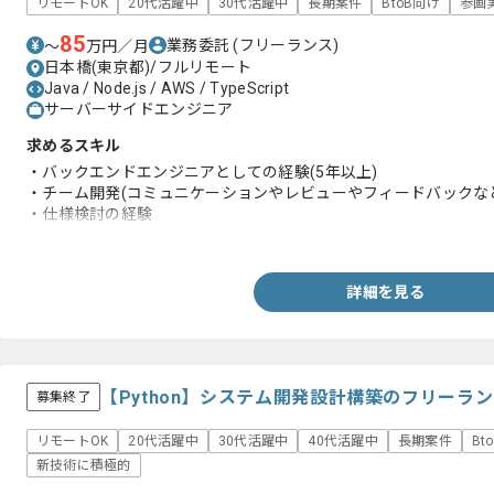
リモートOK
20代活躍中
30代活躍中
長期案件
BtoB向け
参画
85
業務委託
(フリーランス)
〜
万円／月
日本橋(東京都)/フルリモート
Java / Node.js / AWS / TypeScript
サーバーサイドエンジニア
求めるスキル
・バックエンドエンジニアとしての経験(5年以上)
・チーム開発(コミュニケーションやレビューやフィードバックな
・仕様検討の経験
・Node.jsを用いた開発経験
詳細を見る
【Python】システム開発設計構築のフリーラ
募集終了
リモートOK
20代活躍中
30代活躍中
40代活躍中
長期案件
Bt
新技術に積極的