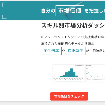
市場価値
自分の
を把握し
スキル別市場分析ダッ
ITフリーランスエンジニアの支援実績15年
蓄積された圧倒的なデータから算出！
案件倍率
適正単価
や
が一目瞭然
市場価値をチェック