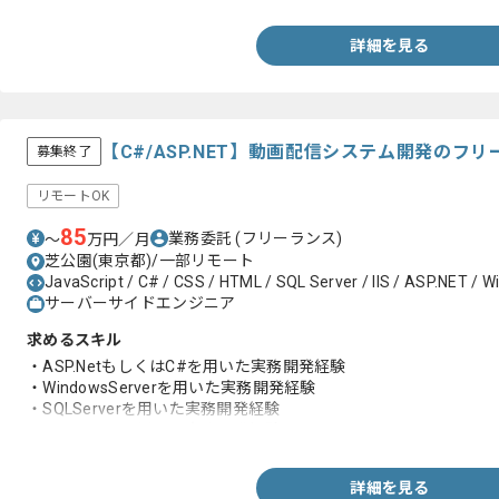
フロントエンド開発の場合の要求スキル
・Angular2以上、React.js、Vue.jsのいずれかを使用した開発経験
詳細を見る
・TypeScriptもしくはJavaScript ES6以上を使用した開発経験
・Gitを用いた開発経験
【C#/ASP.NET】動画配信システム開発のフ
募集終了
リモートOK
85
業務委託
(フリーランス)
〜
万円／月
芝公園(東京都)/一部リモート
JavaScript / C# / CSS / HTML / SQL Server / IIS / ASP.NET / 
サーバーサイドエンジニア
求めるスキル
・ASP.NetもしくはC#を用いた実務開発経験
・WindowsServerを用いた実務開発経験
・SQLServerを用いた実務開発経験
・JavaScriptを用いた実務開発経験
詳細を見る