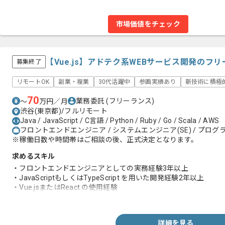
市場価値をチェック
【Vue.js】アドテク系WEBサービス開発のフ
募集終了
リモートOK
副業・複業
30代活躍中
参画実績あり
新技術に積極
70
業務委託
(フリーランス)
〜
万円／月
渋谷(東京都)/フルリモート
Java / JavaScript / C言語 / Python / Ruby / Go / Scala / AWS
フロントエンドエンジニア / システムエンジニア(SE) / プログラ
※稼働日数や時間帯はご相談の後、正式決定となります。
求めるスキル
・フロントエンドエンジニアとしての実務経験3年以上
・JavaScriptもしくはTypeScript を用いた開発経験2年以上
・Vue.jsまたはReact の使用経験
・サーバーサイドの開発経験
詳細を見る