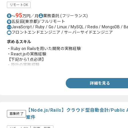
リモートOK
95
業務委託
(フリーランス)
〜
万円／月
五反田(東京都)/フルリモート
JavaScript / Ruby / Go / Linux / MySQL / Redis / MongoDB / B
フロントエンドエンジニア / サーバーサイドエンジニア
求めるスキル
・Ruby on Railsを用いた開発の実務経験
・React.jsの実務経験
【下記から1点必須】
・設計の実務経験
・新規開発の実務経験
・運用改善の実務経験
・システムメンテナンスの実務経験
詳細を見る
・調査から修正の実務経験
・非エンジニアと協議しながらプロジェクトを進めた実務経験
・CREの実務経験
・Goの実務経験
・Reduxの実務経験
【Node.js/Rails】クラウド型自動会計/Pub
・Swaggerの実務経験
募集終了
案件
・API開発の実務経験
・Gitを用いたスクラム開発の実務経験