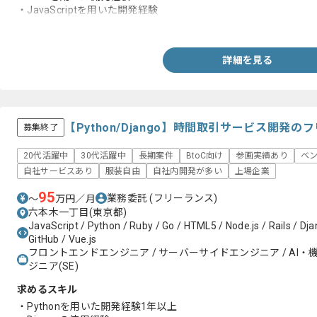
・JavaScriptを用いた開発経験
・詳細設計書等の作成経験
詳細を見る
【Python/Django】時間取引サービス開発
募集終了
20代活躍中
30代活躍中
長期案件
BtoC向け
参画実績あり
ベ
自社サービスあり
服装自由
自社内開発が多い
上場企業
95
業務委託
(フリーランス)
〜
万円／月
六本木一丁目(東京都)
JavaScript / Python / Ruby / Go / HTML5 / Node.js / Rails / Dj
GitHub / Vue.js
フロントエンドエンジニア / サーバーサイドエンジニア / AI・
ジニア(SE)
求めるスキル
・Pythonを用いた開発経験1年以上