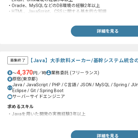
・Oracle、MySQLなどのDB環境の経験2年以上
・HTML、JavaScript、CSSに関する基本的な知識
・WEB-APIを使用した開発経験
・WEB(画面)バッチの開発経験
・Gitを用いた経験1年以上
詳細を見る
・IDEを利用した開発経験3年以上
・Spring Boot、Spring系フレームワークを用いた開発経験
・コンシューマ向けWebアプリケーション開発経験
【Java】大手飲料メーカー/基幹システム統
募集終了
4,370
業務委託
(フリーランス)
〜
円／時
原宿(東京都)
Java / JavaScript / PHP / C言語 / JSON / MySQL / Spring / JUn
Eclipse / Git / Spring Boot
サーバーサイドエンジニア
求めるスキル
・Javaを用いた開発の実務経験3年以上
・設計の実務経験
詳細を見る