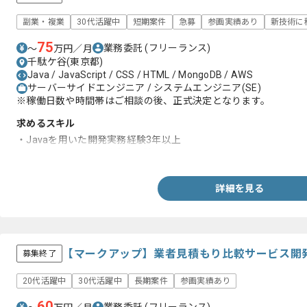
副業・複業
30代活躍中
短期案件
急募
参画実績あり
新技術に
75
業務委託
(フリーランス)
〜
万円／月
千駄ケ谷(東京都)
Java / JavaScript / CSS / HTML / MongoDB / AWS
サーバーサイドエンジニア / システムエンジニア(SE)
※稼働日数や時間帯はご相談の後、正式決定となります。
求めるスキル
・Javaを用いた開発実務経験3年以上
・Springを用いた開発実務経験
詳細を見る
【マークアップ】業者見積もり比較サービス開
募集終了
20代活躍中
30代活躍中
長期案件
参画実績あり
60
業務委託
(フリーランス)