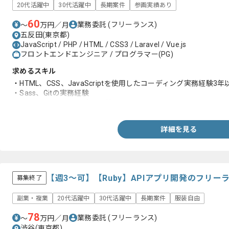
20代活躍中
30代活躍中
長期案件
参画実績あり
60
業務委託
(フリーランス)
〜
万円／月
五反田(東京都)
JavaScript / PHP / HTML / CSS3 / Laravel / Vue.js
フロントエンドエンジニア / プログラマー(PG)
求めるスキル
・HTML、CSS、JavaScriptを使用したコーディング実務経験3年
・Sass、Gitの実務経験
・Vue.jsを用いた開発実務経験6ヶ月以上
詳細を見る
【週3～可】【Ruby】APIアプリ開発のフリー
募集終了
副業・複業
20代活躍中
30代活躍中
長期案件
服装自由
78
業務委託
(フリーランス)
〜
万円／月
渋谷(東京都)