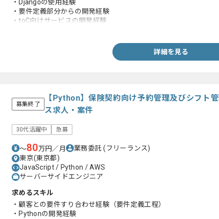
・Djangoの使用経験
・要件定義部分からの開発経験
・toC向けサービスの開発経験
・AWSの使用経験（プライベートでも可）
・Gitフローに則った開発経験
・前処理、クローリング、データサイエンス領域(Deeplearning/Machi
詳細を見る
かの業務経験
・RubyもしくはGoを用いた実務開発経験
【Python】保険契約向け予約管理及びシフト
募集終了
ス求人・案件
30代活躍中
急募
80
業務委託
(フリーランス)
〜
万円／月
東京(東京都)
JavaScript / Python / AWS
サーバーサイドエンジニア
求めるスキル
・顧客との要件すり合わせ経験（要件定義工程）
・Pythonの開発経験