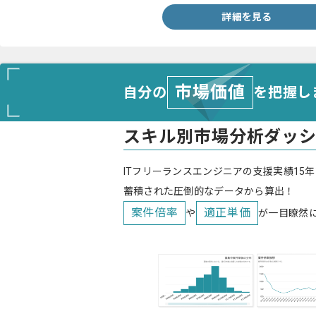
詳細を見る
市場価値
自分の
を把握し
スキル別市場分析ダッ
ITフリーランスエンジニアの支援実績15年
蓄積された圧倒的なデータから算出！
案件倍率
適正単価
や
が一目瞭然