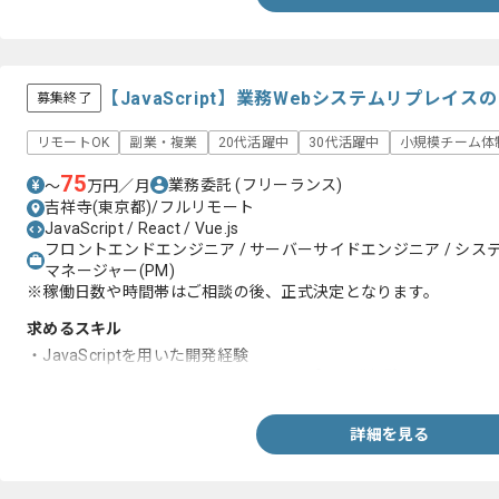
【JavaScript】業務Webシステムリプレイ
募集終了
リモートOK
副業・複業
20代活躍中
30代活躍中
小規模チーム体
75
業務委託
(フリーランス)
〜
万円／月
吉祥寺(東京都)/フルリモート
JavaScript / React / Vue.js
フロントエンドエンジニア / サーバーサイドエンジニア / システム
マネージャー(PM)
※稼働日数や時間帯はご相談の後、正式決定となります。
求めるスキル
・JavaScriptを用いた開発経験
・Vue.jsもしくはReactを用いたWebアプリ開発経験
詳細を見る