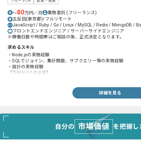
リモートOK
副業・複業
80
業務委託
(フリーランス)
〜
万円／月
五反田(東京都)/フルリモート
JavaScript / Ruby / Go / Linux / MySQL / Redis / MongoDB / B
フロントエンドエンジニア / サーバーサイドエンジニア
※稼働日数や時間帯はご相談の後、正式決定となります。
求めるスキル
・Node.jsの実務経験
・SQLでジョイン、集計関数、サブクエリー等の実務経験
・設計の実務経験
【下記から1点必須】
・Railsの実務経験
・firebaseの実務経験
・Open API 2.0の実務経験
詳細を見る
・Redshiftの実務経験
・Digdagの実務経験
・ARR等のSaaS KPI集計システム 開発の実務経験
・決済管理システム開発の実務経験
・バッチ開発の実務経験
市場価値
自分の
を把握し
・不具合の調査や修正の実務経験
・コードデプロイの実務経験