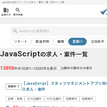
JavaScriptのフリーランス求人・案件一覧 - 258ページ目
企業の方
案件検索
リモート
都道府県
職種
言語
注目条件
+1
JavaScript
の求人・案件一覧
13898
公開中の案件のみ表示
件中10281~10320件を表示
【JavaScript】スタッフマネジメントアプ
募集終了
ス求人・案件
副業・複業
20代活躍中
30代活躍中
短期案件
長期案件