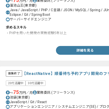
75
業務委託
(フリーランス)
〜
万円／月
溜池山王(東京都)
Java / JavaScript / PHP / C言語 / JSON / MySQL / Spring / JUn
Eclipse / Git / Spring Boot
サーバーサイドエンジニア
求めるスキル
・PHPを用いた開発の実務経験5年以上
・設計の実務経験
詳細を見る
【ReactNative】順番待ち予約アプリ開発
募集終了
20代活躍中
30代活躍中
75
業務委託
(フリーランス)
〜
万円／月
池袋(東京都)
JavaScript / Git / React
アプリケーションエンジニア / システムエンジニア(SE) / プログ