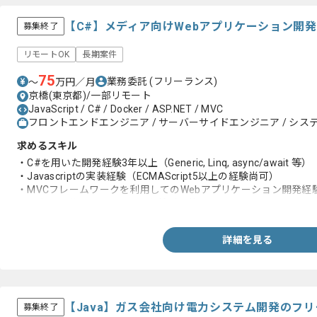
【C#】メディア向けWebアプリケーション開
募集終了
リモートOK
長期案件
75
業務委託
(フリーランス)
〜
万円／月
京橋(東京都)/一部リモート
JavaScript / C# / Docker / ASP.NET / MVC
フロントエンドエンジニア / サーバーサイドエンジニア / システ
求めるスキル
・C#を用いた開発経験3年以上（Generic, Linq, async/await 等）
・Javascriptの実装経験（ECMAScript5以上の経験尚可）
・MVCフレームワークを利用してのWebアプリケーション開発経
※全てを満たしていなくても検討可能
詳細を見る
【Java】ガス会社向け電力システム開発のフ
募集終了