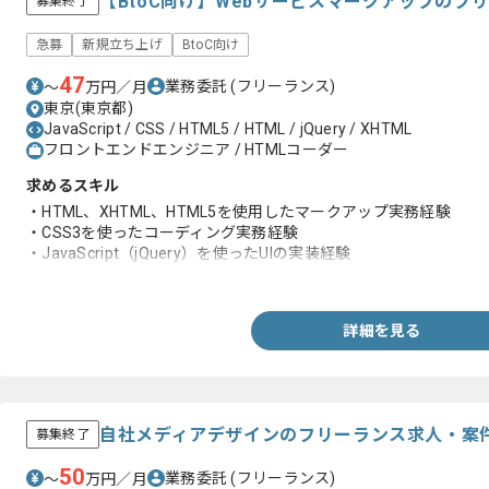
【BtoC向け】Webサービスマークアップのフ
募集終了
急募
新規立ち上げ
BtoC向け
47
業務委託
(フリーランス)
〜
万円／月
東京(東京都)
JavaScript / CSS / HTML5 / HTML / jQuery / XHTML
フロントエンドエンジニア / HTMLコーダー
求めるスキル
・HTML、XHTML、HTML5を使用したマークアップ実務経験
・CSS3を使ったコーディング実務経験
・JavaScript（jQuery）を使ったUIの実装経験
・PowerPoint、Excelの使用経験
詳細を見る
自社メディアデザインのフリーランス求人・案
募集終了
50
業務委託
(フリーランス)
〜
万円／月