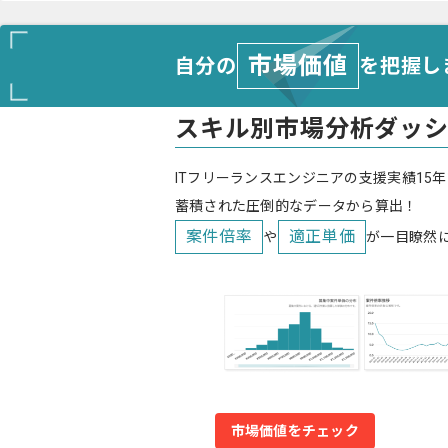
市場価値
自分の
を把握し
スキル別市場分析ダッ
ITフリーランスエンジニアの支援実績15年
蓄積された圧倒的なデータから算出！
案件倍率
適正単価
や
が一目瞭然
市場価値をチェック