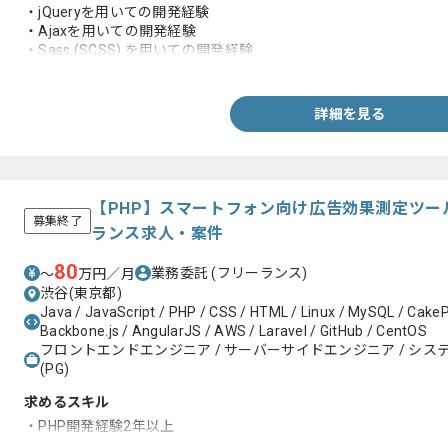
・jQueryを用いての開発経験
・Ajaxを用いての開発経験
・Sass (SCSS) を用いての開発経験
・サーバーサイドエンジニアと連携した開発経験
詳細を見る
【PHP】スマートフォン向け広告効果測定ツー
募集終了
ランス求人・案件
80
業務委託
(フリーランス)
〜
万円／月
渋谷(東京都)
Java / JavaScript / PHP / CSS / HTML / Linux / MySQL / CakeP
Backbone.js / AngularJS / AWS / Laravel / GitHub / CentOS
フロントエンドエンジニア / サーバーサイドエンジニア / システム
(PG)
求めるスキル
・PHP開発経験2年以上
・PHPのMVCフレームワークを用いた開発経験