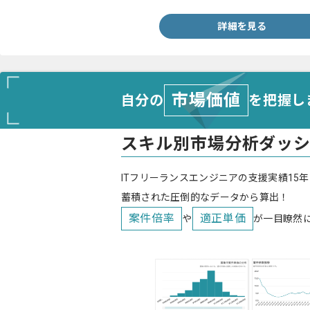
詳細を見る
市場価値
自分の
を把握し
スキル別市場分析ダッ
ITフリーランスエンジニアの支援実績15年
蓄積された圧倒的なデータから算出！
案件倍率
適正単価
や
が一目瞭然