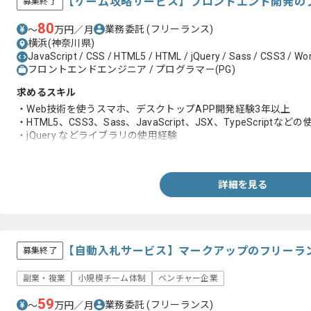
【ゲーム攻略サービス】フロントエンド開発の
募集終了
80
業務委託
(フリーランス)
〜
万円／月
横浜(神奈川県)
JavaScript / CSS / HTML5 / HTML / jQuery / Sass / CSS3 / Wo
フロントエンドエンジニア / プログラマー(PG)
求めるスキル
・Web技術を使うスマホ、デスクトップAPP開発経験3年以上
・HTML5、CSS3、Sass、JavaScript、JSX、TypeScriptなど
・jQuery などライブラリの使用経験
・Gitの使用経験
詳細を見る
【自動入札サービス】マークアップのフリーラ
募集終了
副業・複業
小規模チーム体制
ベンチャー企業
59
業務委託
(フリーランス)
〜
万円／月