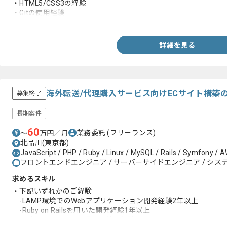
・HTML5/CSS3の経験
・Gitの使用経験
・Sassの使用経験
詳細を見る
海外転送/代理購入サービス向けECサイト構築
募集終了
長期案件
60
業務委託
(フリーランス)
〜
万円／月
北品川(東京都)
JavaScript / PHP / Ruby / Linux / MySQL / Rails / Symfony / A
フロントエンドエンジニア / サーバーサイドエンジニア / システ
求めるスキル
・下記いずれかのご経験
-LAMP環境でのWebアプリケーション開発経験2年以上
-Ruby on Railsを用いた開発経験1年以上
・設計〜テストまで一貫した業務経験