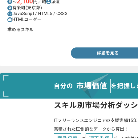
2,100
派遣
〜
円／時
有楽町(東京都)
JavaScript / HTML5 / CSS3
HTMLコーダー
求めるスキル
・HTML5とCSS3の実務経験
詳細を見る
市場価値
自分の
を把握し
スキル別市場分析ダッ
ITフリーランスエンジニアの支援実績15年
蓄積された圧倒的なデータから算出！