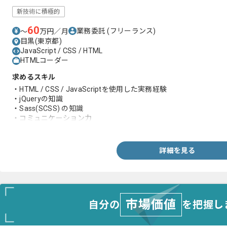
新技術に積極的
60
業務委託
(フリーランス)
〜
万円／月
目黒(東京都)
JavaScript / CSS / HTML
HTMLコーダー
求めるスキル
・HTML / CSS / JavaScriptを使用した実務経験
・jQueryの知識
・Sass(SCSS) の知識
・コミュニケーション力
・マルチデバイスでの開発経験
詳細を見る
市場価値
自分の
を把握し