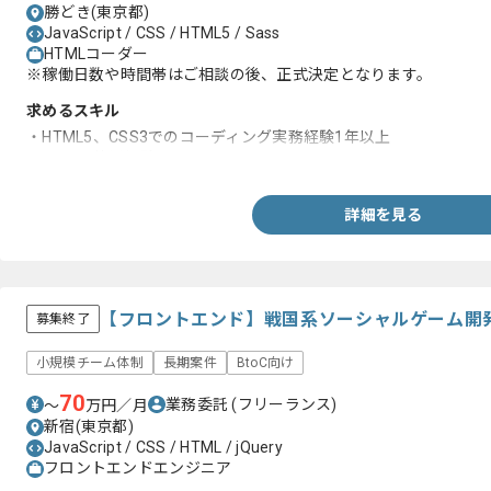
勝どき(東京都)
JavaScript / CSS / HTML5 / Sass
HTMLコーダー
※稼働日数や時間帯はご相談の後、正式決定となります。
求めるスキル
・HTML5、CSS3でのコーディング実務経験1年以上
・Sassの使用経験
詳細を見る
【フロントエンド】戦国系ソーシャルゲーム開
募集終了
小規模チーム体制
長期案件
BtoC向け
70
業務委託
(フリーランス)
〜
万円／月
新宿(東京都)
JavaScript / CSS / HTML / jQuery
フロントエンドエンジニア