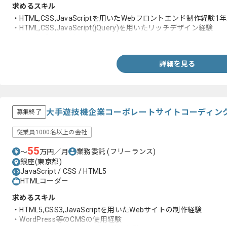
求めるスキル
・HTML,CSS,JavaScriptを用いたWebフロントエンド制作経験1
・HTML,CSS,JavaScript(jQuery)を用いたリッチデザイン経験
・スマホブラウザ系ソーシャルゲームの開発経験
詳細を見る
大手遊技機企業コーポレートサイトコーディン
募集終了
従業員1000名以上の会社
55
業務委託
(フリーランス)
〜
万円／月
銀座(東京都)
JavaScript / CSS / HTML5
HTMLコーダー
求めるスキル
・HTML5,CSS3,JavaScriptを用いたWebサイトの制作経験
・WordPress等のCMSの使用経験