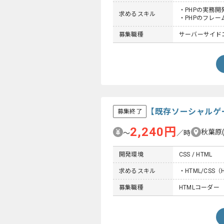
・PHPの実務開
求めるスキル
・PHPのフレ
募集職種
サーバーサイドエ
【既存ソーシャルゲ
募集終了
2,240円
秋葉原
〜
／時
開発環境
CSS / HTML
求めるスキル
・HTML/CS
募集職種
HTMLコーダー