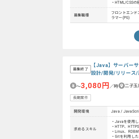
・HTML/CSS
フロントエンドエ
募集職種
ラマー(PG)
【Java】サーバ
募集終了
設計/開発/リリース
3,080円
二子玉
〜
／時
長期案件
開発環境
Java / JavaScri
・Javaを使用
・HTTP、HTTP
求めるスキル
・Linux、RD
・Gitを利用し