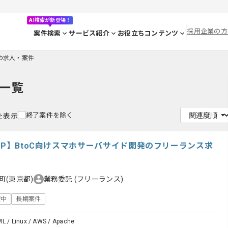
AI検索が新登場！
採用企業の方
案件検索
サービス紹介
お役立ちコンテンツ
Lの求人・案件
一覧
終了案件を除く
件を表示
HP】BtoC向けスマホサーバサイド開発のフリーランス求
町(東京都)
業務委託
(フリーランス)
躍中
長期案件
ML / Linux / AWS / Apache