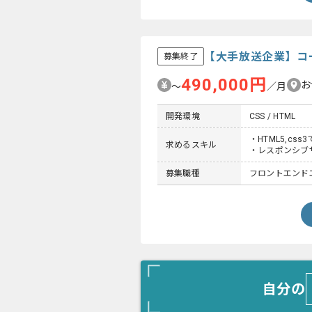
【大手放送企業】コ
募集終了
490,000円
お
〜
／月
開発環境
CSS / HTML
・HTML5,c
求めるスキル
・レスポンシブ
募集職種
フロントエンド
自分の