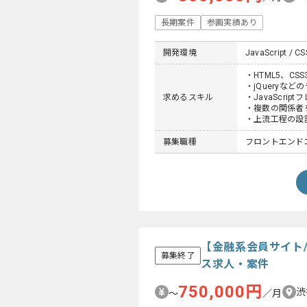
長期案件
参画実績あり
開発環境
JavaScript / CS
・HTML5、CSS
・jQueryなど
求めるスキル
・JavaScri
・複数の関係者
・上流工程の設
募集職種
フロントエンド
【金融系会員サイト
募集終了
ス求人・案件
750,000円
渋
〜
／月