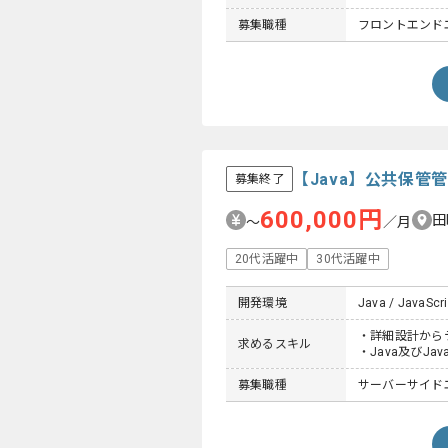
募集職種
フロントエンド
【Java】公共保
募集終了
600,000円
田
〜
／月
20代活躍中
30代活躍中
開発環境
Java / JavaScri
・詳細設計から
求めるスキル
・Java及びJa
募集職種
サーバーサイドエ