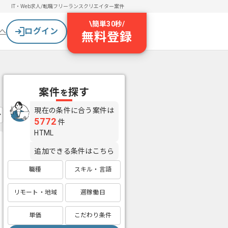
IT・Web求人/転職
フリーランスクリエイター案件
\
簡単30秒
/
ログイン
へ
無料登録
案件
探す
を
現在の条件に合う案件は
5772
件
HTML
追加できる条件はこちら
職種
スキル・言語
リモート・地域
週稼働日
単価
こだわり条件