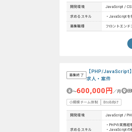
開発環境
JavaScript / C
求めるスキル
・JavaScri
募集職種
フロントエンド
【PHP/JavaSc
募集終了
求人・案件
600,000円
田
〜
／月
小規模チーム体制
BtoB向け
開発環境
JavaScript / PH
・PHPの実務経
求めるスキル
・JavaScript