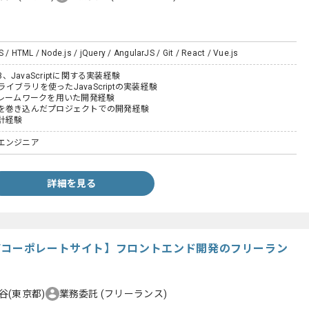
S / HTML / Node.js / jQuery / AngularJS / Git / React / Vue.js
3、JavaScriptに関する実装経験
のライブラリを使ったJavaScriptの実装経験
ptフレームワークを用いた開発経験
を巻き込んだプロジェクトでの開発経験
計経験
エンジニア
詳細を見る
/コーポレートサイト】フロントエンド開発のフリーラン
谷(東京都)
業務委託
(フリーランス)