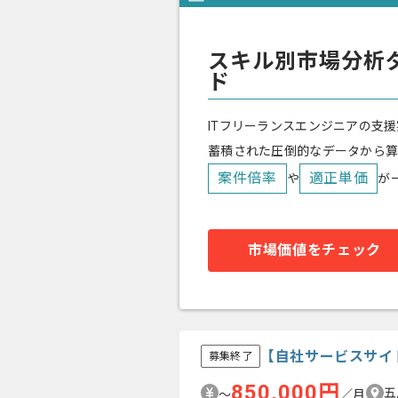
スキル別市場分析
ド
ITフリーランスエンジニアの支援
蓄積された圧倒的なデータから
案件倍率
適正単価
や
が
市場価値をチェック
【自社サービスサイ
募集終了
850,000円
五
〜
／月