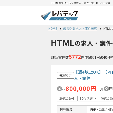
HTMLのフリーランス求人・案件一覧 - 126ページ目
HOME
絞り込み求人・案件検索
HTM
HTML
の求人・案件
5772
該当案件数
件中5001~5040
【週4以上OK】【P
募集終了
人・案件
800,000円
田
〜
／月
20代活躍中
30代活躍中
40代活
開発環境
PHP / CSS / HT