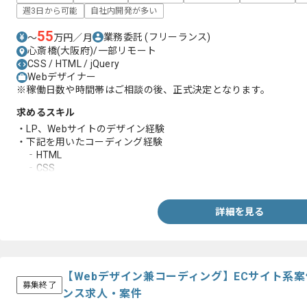
週3日から可能
自社内開発が多い
55
業務委託
(フリーランス)
〜
万円／月
心斎橋(大阪府)/一部リモート
CSS / HTML / jQuery
Webデザイナー
※稼働日数や時間帯はご相談の後、正式決定となります。
求めるスキル
・LP、Webサイトのデザイン経験
・下記を用いたコーディング経験
‐HTML
‐CSS
‐jQuery
詳細を見る
【Webデザイン兼コーディング】ECサイト系
募集終了
ンス求人・案件