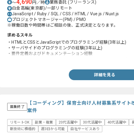
4,690
業務委託
(フリーランス)
〜
円／時
白金高輪(東京都)/一部リモート
JavaScript / Ruby / SQL / CSS / HTML / Vue.js / Nuxt.js
プロジェクトマネージャー(PM) / PMO
※稼働日数や時間帯はご相談の後、正式決定となります。
求めるスキル
・HTMLとCSSとJavaScriptでのプログラミング経験(3年以上)
・サーバサイドのプログラミングの経験(3年以上)
・要件定義およびドキュメンテーション経験
・プロジェクトマネジメントの経験(マルチタスク管理と進行管理
詳細を見る
【コーディング】保育士向け人材募集系サイト
募集終了
案件
リモートOK
副業・複業
20代活躍中
30代活躍中
40代活躍中
新技術に積極的
週3日から可能
自社サービスあり