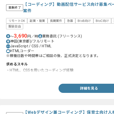
【コーディング】動画配信サービス向け募集ペ
募集終了
案件
リモートOK
副業・複業
長期案件
急募
BtoB向け
BtoC向け
服装自由
3,690
業務委託
(フリーランス)
〜
円／時
神田(東京都)/フルリモート
JavaScript / CSS / HTML
HTMLコーダー
※稼働日数や時間帯はご相談の後、正式決定となります。
求めるスキル
・HTML、CSSを用いたコーディング経験
・LP制作経験
詳細を見る
【Webデザイン兼コーディング】保育士向け人