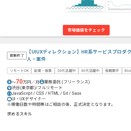
市場価値をチェック
【UIUXディレクション】HR系サービスプロ
募集終了
人・案件
リモートOK
副業・複業
20代活躍中
30代活躍中
長期案件
Bt
70
業務委託
(フリーランス)
〜
万円／月
渋谷(東京都)/フルリモート
JavaScript / CSS / HTML / Git / Sass
UI・UXデザイナー
※稼働日数や時間帯はご相談の後、正式決定となります。
求めるスキル
・デザインシステムの構築経験