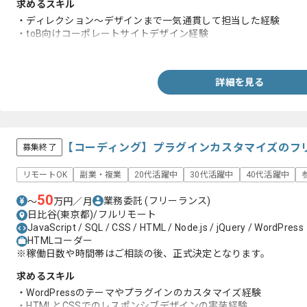
求めるスキル
・ディレクション～デザインまで一気通貫して担当した経験
・toB向けコーポレートサイトデザイン経験
・制作に関するヒアリング経験
詳細を見る
【コーディング】プラグインカスタマイズのフ
募集終了
リモートOK
副業・複業
20代活躍中
30代活躍中
40代活躍中
50
業務委託
(フリーランス)
〜
万円／月
日比谷(東京都)/フルリモート
JavaScript / SQL / CSS / HTML / Node.js / jQuery / WordPress
HTMLコーダー
※稼働日数や時間帯はご相談の後、正式決定となります。
求めるスキル
・WordPressのテーマやプラグインのカスタマイズ経験
・HTMLとCSSでのレスポンシブデザインの実装経験