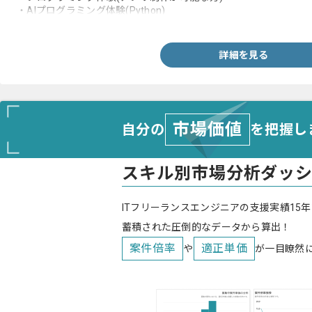
・AIプログラミング体験(Python)
・機械工作体験(Arduinoをつかった機械工作基礎の体験ができる方
詳細を見る
市場価値
自分の
を把握し
スキル別市場分析ダッ
ITフリーランスエンジニアの支援実績15年
蓄積された圧倒的なデータから算出！
案件倍率
適正単価
や
が一目瞭然