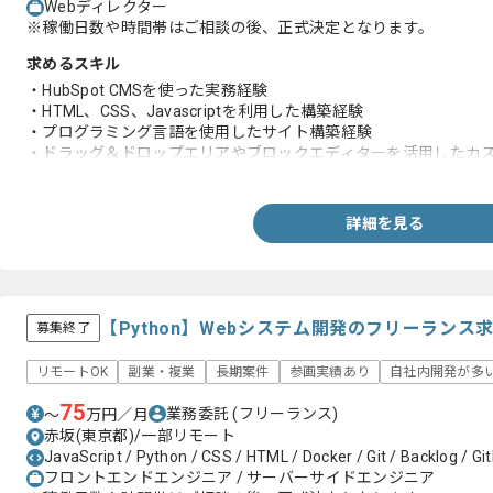
Webディレクター
※稼働日数や時間帯はご相談の後、正式決定となります。
求めるスキル
・HubSpot CMSを使った実務経験
・HTML、CSS、Javascriptを利用した構築経験
・プログラミング言語を使用したサイト構築経験
・ドラッグ＆ドロップエリアやブロックエディターを活用したカ
テンプレートの構築経験
・社会人経験(3年以上)
詳細を見る
【Python】Webシステム開発のフリーランス
募集終了
リモートOK
副業・複業
長期案件
参画実績あり
自社内開発が多
75
業務委託
(フリーランス)
〜
万円／月
赤坂(東京都)/一部リモート
JavaScript / Python / CSS / HTML / Docker / Git / Backlog / Gi
フロントエンドエンジニア / サーバーサイドエンジニア