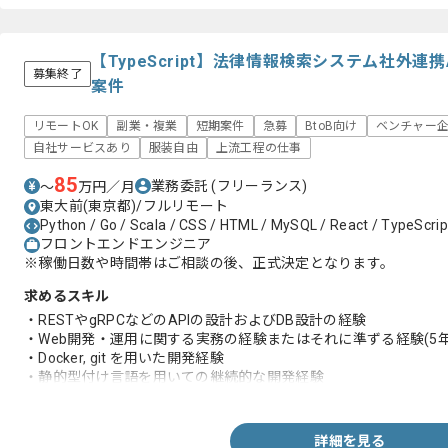
【TypeScript】法律情報検索システム社外連
募集終了
案件
リモートOK
副業・複業
短期案件
急募
BtoB向け
ベンチャー
自社サービスあり
服装自由
上流工程の仕事
85
業務委託
(フリーランス)
〜
万円／月
東大前(東京都)/フルリモート
Python / Go / Scala / CSS / HTML / MySQL / React / TypeScrip
フロントエンドエンジニア
※稼働日数や時間帯はご相談の後、正式決定となります。
求めるスキル
・RESTやgRPCなどのAPIの設計およびDB設計の経験
・Web開発・運用に関する実務の経験またはそれに準ずる経験(5年
・Docker, git を用いた開発経験
・静的型付け言語を用いての継続的な開発経験
-Go,Rust,Java,TypeScript,Scalaなど
・TypeScriptもしくはJavascriptでフロントエンド開発の知見
詳細を見る