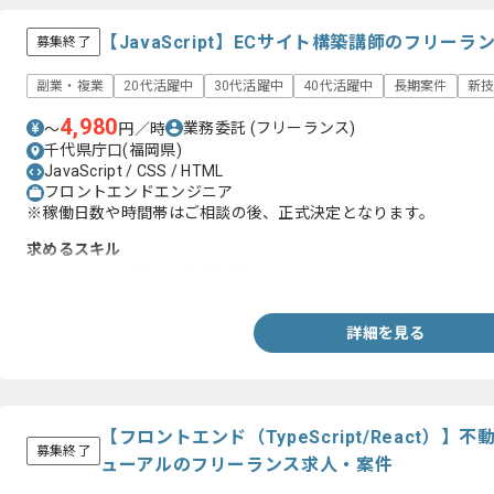
【JavaScript】ECサイト構築講師のフリー
募集終了
副業・複業
20代活躍中
30代活躍中
40代活躍中
長期案件
新
4,980
業務委託
(フリーランス)
〜
円／時
千代県庁口(福岡県)
JavaScript / CSS / HTML
フロントエンドエンジニア
※稼働日数や時間帯はご相談の後、正式決定となります。
求めるスキル
・JavaScriptを用いた実務経験
詳細を見る
【フロントエンド（TypeScript/React）
募集終了
ューアルのフリーランス求人・案件