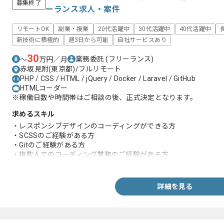
募集終了
ーランス求人・案件
リモートOK
副業・複業
20代活躍中
30代活躍中
40代活躍中
新技術に積極的
週3日から可能
自社サービスあり
30
業務委託
(フリーランス)
〜
万円／月
赤坂見附(東京都)/フルリモート
PHP / CSS / HTML / jQuery / Docker / Laravel / GitHub
HTMLコーダー
※稼働日数や時間帯はご相談の後、正式決定となります。
求めるスキル
・レスポンシブデザインのコーディングができる方
・SCSSのご経験がある方
・Gitのご経験がある方
・複数人でのコーディング業務のご経験がある方
・中規模以上のサイトのご経験がある方（30ページ以上程度）
・Illustrator、Photoshop、Figmaなどのソフトを使ってUI
・Laravelの実務経験（3年以上）
詳細を見る