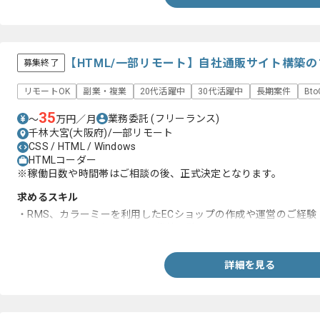
【HTML/一部リモート】自社通販サイト構築
募集終了
リモートOK
副業・複業
20代活躍中
30代活躍中
長期案件
Bt
35
業務委託
(フリーランス)
〜
万円／月
千林大宮(大阪府)/一部リモート
CSS / HTML / Windows
HTMLコーダー
※稼働日数や時間帯はご相談の後、正式決定となります。
求めるスキル
・RMS、カラーミーを利用したECショップの作成や運営のご経験
・HTML、CSSを用いたサイト構築経験
詳細を見る