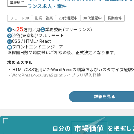
募集終了
ランス求人・案件
リモートOK
副業・複業
20代活躍中
30代活躍中
長期案件
25
業務委託
(フリーランス)
〜
万円／月
渋谷(東京都)/フルリモート
CSS / HTML / React
フロントエンドエンジニア
※稼働日数や時間帯はご相談の後、正式決定となります。
求めるスキル
・ HTML/CSSを用いたWordPressの構築およびカスタマイズ経験
・WordPressへのJavaScriptライブラリ導入経験
・WordPressテーマファイルの作成経験
詳細を見る
市場価値
自分の
を把握し