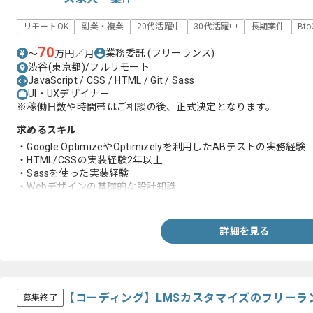
リモートOK
副業・複業
20代活躍中
30代活躍中
長期案件
Bt
70
業務委託
(フリーランス)
〜
万円／月
渋谷(東京都)/フルリモート
JavaScript / CSS / HTML / Git / Sass
UI・UXデザイナー
※稼働日数や時間帯はご相談の後、正式決定となります。
求めるスキル
・Google OptimizeやOptimizelyを利用したABテストの実務経験
・HTML/CSSの実装経験2年以上
・Sassを使った実装経験
・Webデザインの基礎的な設計知識
・Gitを利用したバージョン管理経験
・チームでの開発経験
詳細を見る
【コーディング】LMSカスタマイズのフリーラ
募集終了