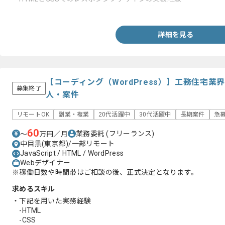
・JavaScriptとjQueryなどを使った開発経験
詳細を見る
【コーディング（WordPress）】工務住宅業
募集終了
人・案件
リモートOK
副業・複業
20代活躍中
30代活躍中
長期案件
急
60
業務委託
(フリーランス)
〜
万円／月
中目黒(東京都)/一部リモート
JavaScript / HTML / WordPress
Webデザイナー
※稼働日数や時間帯はご相談の後、正式決定となります。
求めるスキル
・下記を用いた実務経験
-HTML
-CSS