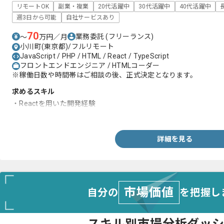
リモートOK
副業・複業
20代活躍中
30代活躍中
40代活躍中
週3日から可能
自社サービスあり
70
業務委託
(フリーランス)
〜
万円／月
小川町(東京都)/フルリモート
JavaScript / PHP / HTML / React / TypeScript
フロントエンドエンジニア / HTMLコーダー
※稼働日数や時間帯はご相談の後、正式決定となります。
求めるスキル
・Reactを用いた開発経験
・JavaScriptを用いた開発経験
詳細を見る
市場価値
自分の
を把握し