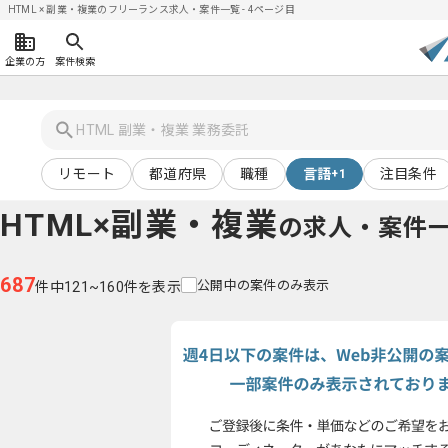
HTML × 副業・複業のフリーランス求人・案件一覧 - 4ページ目
企業の方
案件検索
リモート
都道府県
職種
言語
注目条件
+1
HTML×副業・複業
の求人・案件
687
公開中の案件のみ表示
件中121~160件を表示