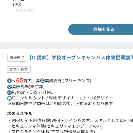
-CSS
-JavaScript
-PHP
-WordPress
・toB /toCサービスの開発実務経験
詳細を見る
【IT講師】学校オープンキャンパス体験授業講
募集終了
副業・複業
65
業務委託
(フリーランス)
〜
万円／月
高田馬場(東京都)
Python / CSS / HTML
ITコンサルタント / Webデザイナー / UI・UXデザイナー
※稼働日数や時間帯はご相談の後、正式決定となります。
求めるスキル
・WEBサイト制作経験(WEBデザイン系の方、スキルとしてはHTML
・セキュリティ体験(セキュリティエンジニアの方)
・プログラミング体験(アプリ制作が可能な方)