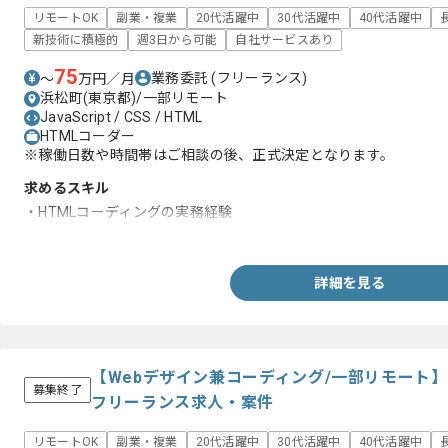
リモートOK
副業・複業
20代活躍中
30代活躍中
40代活躍中
新技術に積極的
週3日から可能
自社サービスあり
75
業務委託
(フリーランス)
〜
万円／月
浜松町(東京都)/一部リモート
JavaScript / CSS / HTML
HTMLコーダー
※稼働日数や時間帯はご相談の後、正式決定となります。
求めるスキル
・HTMLコーディングの実務経験
・CSS、JavaScriptに関する知見
詳細を見る
【Webデザイン兼コーディング/一部リモート
募集終了
フリーランス求人・案件
リモートOK
副業・複業
20代活躍中
30代活躍中
40代活躍中