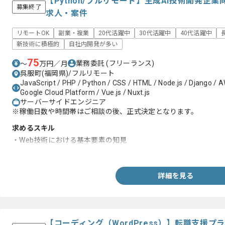
【Python/フルリモート】生成AI技術開発企
募集終了
求人・案件
リモートOK
副業・複業
20代活躍中
30代活躍中
40代活躍中
新技術に積極的
自社内開発が多い
75
業務委託
(フリーランス)
〜
万円／月
呉服町(福岡県)/フルリモート
JavaScript / PHP / Python / CSS / HTML / Node.js / Django / 
Google Cloud Platform / Vue.js / Nuxt.js
サーバーサイドエンジニア
※稼働日数や時間帯はご相談の後、正式決定となります。
求めるスキル
・Web技術における基本要素の知見
・Webアプリケーションの開発経験
詳細を見る
【コーディング（WordPress）】転職支援プ