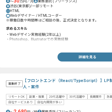
30
業務委託
(フリーランス)
〜
万円／月
渋谷(東京都)/一部リモート
HTML
Webデザイナー / HTMLコーダー
※稼働日数や時間帯はご相談の後、正式決定となります。
求めるスキル
・Webデザイン実務経験(2年以上)
・Photoshop、Illustratorでの実務経験
・HTMLとCSSを用いた1人称でのコーディング実務経験
詳細を見る
【フロントエンド（React/TypeScript）
募集終了
人・案件
リモートOK
副業・複業
20代活躍中
30代活躍中
長期案件
急
自社サービスあり
自社内開発が多い
2,680
業務委託
(フリーランス)