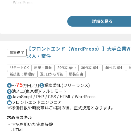
-WordPress
-JavaScript
詳細を見る
【フロントエンド（WordPress）】大手企業
募集終了
求人・案件
リモートOK
副業・複業
20代活躍中
30代活躍中
40代活躍中
新技術に積極的
週3日から可能
服装自由
75
業務委託
(フリーランス)
〜
万円／月
池ノ上(東京都)/フルリモート
JavaScript / PHP / CSS / HTML / WordPress
フロントエンドエンジニア
※稼働日数や時間帯はご相談の後、正式決定となります。
求めるスキル
・下記を用いた実務経験
-HTML