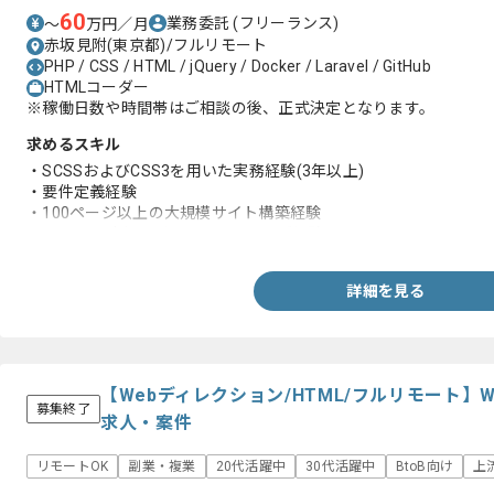
60
業務委託
(フリーランス)
〜
万円／月
赤坂見附(東京都)/フルリモート
PHP / CSS / HTML / jQuery / Docker / Laravel / GitHub
HTMLコーダー
※稼働日数や時間帯はご相談の後、正式決定となります。
求めるスキル
・SCSSおよびCSS3を用いた実務経験(3年以上)
・要件定義経験
・100ページ以上の大規模サイト構築経験
・CSSの設計およびリファクタリング経験
詳細を見る
【Webディレクション/HTML/フルリモート】
募集終了
求人・案件
リモートOK
副業・複業
20代活躍中
30代活躍中
BtoB向け
上