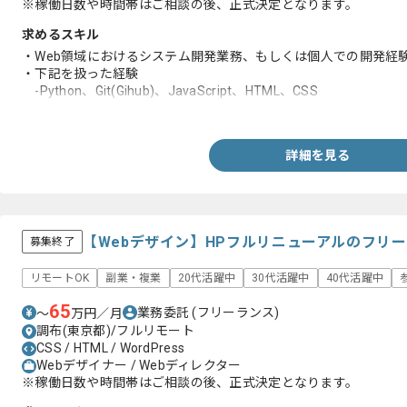
※稼働日数や時間帯はご相談の後、正式決定となります。
求めるスキル
・Web領域におけるシステム開発業務、もしくは個人での開発経
・下記を扱った経験
-Python、Git(Gihub)、JavaScript、HTML、CSS
・サーバとフロントの開発経験
詳細を見る
【Webデザイン】HPフルリニューアルのフリ
募集終了
リモートOK
副業・複業
20代活躍中
30代活躍中
40代活躍中
65
業務委託
(フリーランス)
〜
万円／月
調布(東京都)/フルリモート
CSS / HTML / WordPress
Webデザイナー / Webディレクター
※稼働日数や時間帯はご相談の後、正式決定となります。