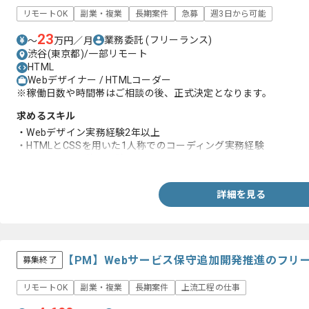
リモートOK
副業・複業
長期案件
急募
週3日から可能
23
業務委託
(フリーランス)
〜
万円／月
渋谷(東京都)/一部リモート
HTML
Webデザイナー / HTMLコーダー
※稼働日数や時間帯はご相談の後、正式決定となります。
求めるスキル
・Webデザイン実務経験2年以上
・HTMLとCSSを用いた1人称でのコーディング実務経験
・WordPressの使用経験
詳細を見る
【PM】Webサービス保守追加開発推進のフリ
募集終了
リモートOK
副業・複業
長期案件
上流工程の仕事