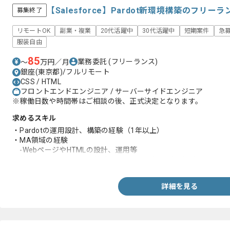
【Salesforce】Pardot新環境構築のフリ
募集終了
リモートOK
副業・複業
20代活躍中
30代活躍中
短期案件
急
服装自由
85
業務委託
(フリーランス)
〜
万円／月
銀座(東京都)/フルリモート
CSS / HTML
フロントエンドエンジニア / サーバーサイドエンジニア
※稼働日数や時間帯はご相談の後、正式決定となります。
求めるスキル
・Pardotの運用設計、構築の経験（1年以上）
・MA領域の経験
-WebページやHTMLの設計、運用等
・外部サイトとPardotの接続、システムの切り替え経験
詳細を見る