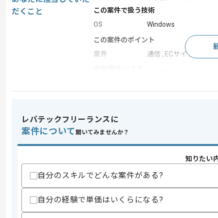
この案件で扱う技術
だくこと
OS
Windows
この案件のポイント
業界
通信 , ECサイト
担当領域/システ
Webサイト
ム
特徴
参画実績あり , 20代活躍
レバテックフリーランスに
求めるスキル
案件について
聞いてみませんか？
スキル
・RMS、カラーミーを利用したECショ
・HTML、CSSを用いたサイト構築経験
知りたい
スキルに不安がある方へ
自分のスキルでどんな案件がある?
上記に似た経験やスキルをお持ちであれば申
自分の経験で単価はいくらになる?