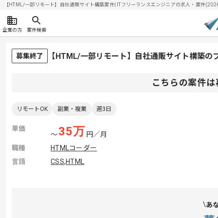
【HTML/一部リモート】自社通販サイト構築案件| ITフリーランスエンジニアの求人・案件(2026/
企業の方
案件検索
【HTML/一部リモート】自社通販サイト構築の
募集終了
こちらの案件は
リモートOK
副業・複業
週3日
単価
35
万
〜
円／月
職種
HTMLコーダー
言語
CSS
,
HTML
あ