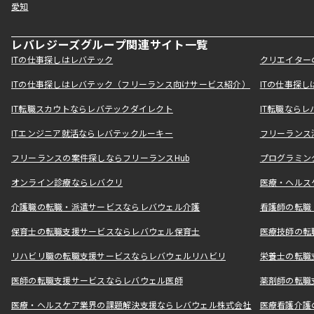
愛知
レバレジーズグループ関連サイト一覧
ITの仕事探しはレバテック
クリエイター
ITの仕事探しはレバテック（フリーランス向けサービス紹介）
ITの仕事探
IT転職スカウトならレバテックダイレクト
IT転職なら
ITエンジニア就活ならレバテックルーキー
フリーランス
フリーランスの案件探しならフリーランスHub
プログラミン
オンライン診療ならレバクリ
医療・ヘルス
介護職の転職・派遣サービスならレバウェル介護
看護師の転職
保育士の転職支援サービスならレバウェル保育士
医療技師の転
リハビリ職の転職支援サービスならレバウェルリハビリ
栄養士の転職
医師の転職支援サービスならレバウェル医師
薬剤師の転職
医療・ヘルスケア業界の課題解決支援ならレバウェル株式会社
医療看護介護の