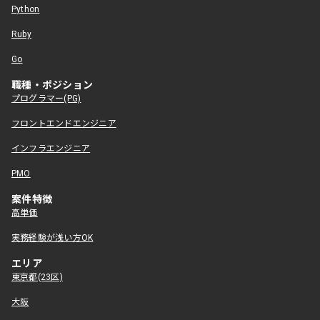
Python
Ruby
Go
職種・ポジション
プログラマー(PG)
フロントエンドエンジニア
インフラエンジニア
PMO
案件特徴
高単価
実務経験が浅い方OK
エリア
東京都(23区)
大阪