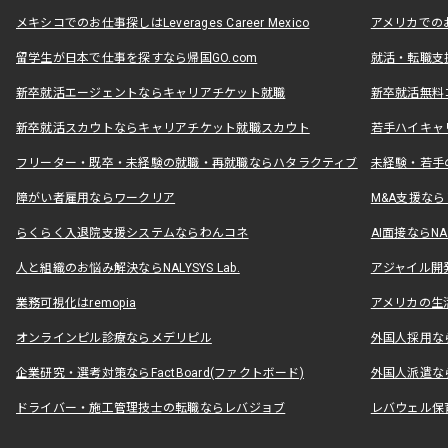
メキシコでのお仕事探しはLeverages Career Mexico
アメリカでのお仕事
留学生が日本で仕事を探すなら帰国GO.com
就活・転職支
新卒就活エージェントならキャリアチケット就職
新卒就活無料
新卒就活スカウトならキャリアチケット就職スカウト
若手ハイキャ
フリーター・既卒・未経験の就職・再就職ならハタラクティブ
未経験・若手
障がい者雇用ならワークリア
M&A支援な
らくらく入退院支援システムならわんコネ
AI面接ならNAL
人と組織のお悩み解決ならNALYSYS Lab.
アジャイル開発なら
業務可視化はremopia
アメリカの生活
オンラインピル診療ならメデリピル
外国人採用ならLe
企業研究・選考対策ならFactBoard(ファクトボード)
外国人派遣なら
ドライバー・施工管理技士の転職ならレバジョブ
レバウェル保