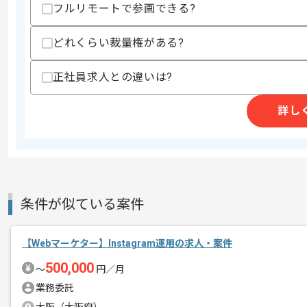
精算条件
有
フルリモートで参画できる?
精算・お支払い
精算基準時間
84時間〜108時間
どれくらい裁量権がある?
支払いサイト
15日
正社員求人との違いは?
商談回数
1回
詳し
その他募集要項
募集人数
1人
作業開始日
2024/08/26
条件が似ている案件
化粧品から日用品、飲食品、革製品、雑
エージェントからのコ
様々な商品の取扱いをしている卸売業を
メント
【Webマーケター】Instagram運用の求人・案件
立ち上がりは常駐いただき、その後リモ
500,000
〜
円／月
業務委託