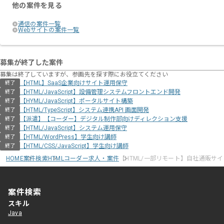
他の案件を見る
通信の案件一覧
Webサイトの案件一覧
募集が終了した案件
募集は終了していますが、参画先を探す際にお役立てください
【HTML】SaaS企業向けサイト運用保守
終了
【HTML/JavaScript】設備管理システムフロントエンド開発
終了
【HYML/JavaScript】ポータルサイト構築
終了
【HTML/TypeScript】システム連携API 画面開発
終了
【派遣】【コーダー】デジタル制作部向けディレクション支援
終了
【HTML/JavaScript】システム運用保守
終了
【HTML/WordPress】学生向け講師
終了
【HTML/CSS/JavaScript】学生向け講師
終了
HOME
案件検索
HTMLコーダー求人・案件
【HTML/一部リモート】自社通販サ
案件検索
スキル
Java