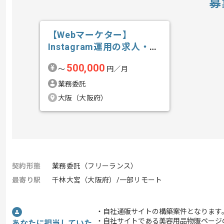
募
【Webマーケター】
Instagram運用の求人・案
件
500,000
〜
円／月
業務委託
大阪（大阪府）
契約形態
業務委託（フリーランス）
最寄り駅
千林大宮（大阪府）/一部リモート
・自社通販サイトの構築案件となります
・自社サイトである美容用品物販ページ
あなたに担当していた