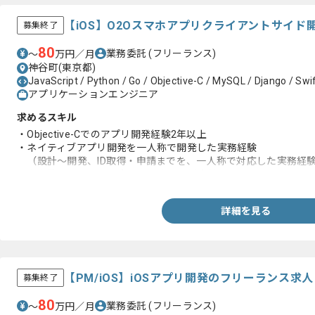
【iOS】O2Oスマホアプリクライアントサイ
募集終了
80
業務委託
(フリーランス)
〜
万円／月
神谷町(東京都)
JavaScript / Python / Go / Objective-C / MySQL / Django / Swi
アプリケーションエンジニア
求めるスキル
・Objective-Cでのアプリ開発経験2年以上
・ネイティブアプリ開発を一人称で開発した実務経験
（設計～開発、ID取得・申請までを、一人称で対応した実務経
・少人数でのサービス企画～開発～運用実績
詳細を見る
【PM/iOS】iOSアプリ開発のフリーランス求
募集終了
80
業務委託
(フリーランス)
〜
万円／月