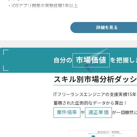
・iOSアプリ開発の実務経験1年以上
・Objective-Cを用いた開発経験
詳細を見る
市場価値
自分の
を把握し
スキル別市場分析ダッ
ITフリーランスエンジニアの支援実績15年
蓄積された圧倒的なデータから算出！
案件倍率
適正単価
や
が一目瞭然