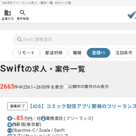
Swiftのフリーランス求人・案件一覧 - 65ページ目
企業の方
案件検索
リモート
都道府県
職種
言語
注目条件
+1
Swift
の求人・案件一覧
2663
公開中の案件のみ表示
件中2561~2600件を表示
【iOS】コミック配信アプリ開発のフリーラン
募集終了
85
業務委託
(フリーランス)
〜
万円／月
西新宿(東京都)
Objective-C / Scala / Swift