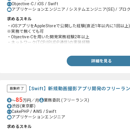
Objective-C / iOS / Swift
アプリケーションエンジニア / システムエンジニア(SE) / プログ
求めるスキル
・iOSアプリをAppleStoreで公開した経験(直近1年以内に1回以上
※実務で無くても可
・Objective-Cを用いた開発実務経験2年以上
・ネットワーク(TCP/IP,UDP通信)の実装経験
・WebAPIの実装経験
・デザインデータ(.sketch)から、iOSアプリのデザイン組み込み
・クライアントとの折衝経験
詳細を見る
【Swift】新規動画撮影アプリ開発のフリーラ
募集終了
85
業務委託
(フリーランス)
〜
万円／月
渋谷(東京都)
CakePHP / AWS / Swift
アプリケーションエンジニア
求めるスキル