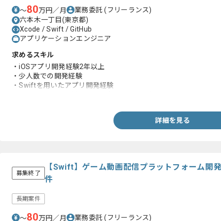
80
業務委託
(フリーランス)
〜
万円／月
六本木一丁目(東京都)
Xcode / Swift / GitHub
アプリケーションエンジニア
求めるスキル
・iOSアプリ開発経験2年以上
・少人数での開発経験
・Swiftを用いたアプリ開発経験
・サーバサイドと連携したアプリの開発経験
詳細を見る
【Swift】ゲーム動画配信プラットフォーム
募集終了
件
長期案件
80
業務委託
(フリーランス)
〜
万円／月