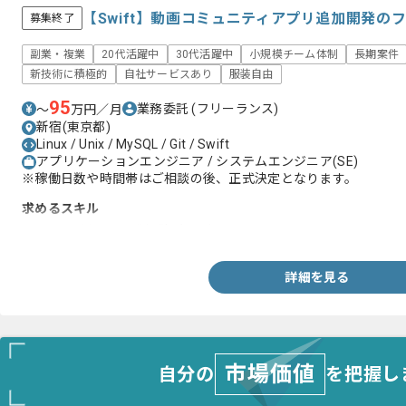
【Swift】動画コミュニティアプリ追加開発の
募集終了
副業・複業
20代活躍中
30代活躍中
小規模チーム体制
長期案件
新技術に積極的
自社サービスあり
服装自由
95
業務委託
(フリーランス)
〜
万円／月
新宿(東京都)
Linux / Unix / MySQL / Git / Swift
アプリケーションエンジニア / システムエンジニア(SE)
※稼働日数や時間帯はご相談の後、正式決定となります。
求めるスキル
・Swiftを用いた開発経験2年以上
詳細を見る
市場価値
自分の
を把握し