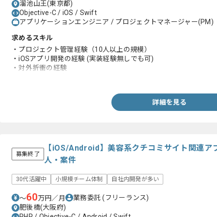
溜池山王(東京都)
Objective-C / iOS / Swift
アプリケーションエンジニア / プロジェクトマネージャー(PM)
求めるスキル
・プロジェクト管理経験（10人以上の規模）
・iOSアプリ開発の経験 (実装経験無しでも可)
・対外折衝の経験
・スケジュール管理、進行管理経験
詳細を見る
【iOS/Android】美容系クチコミサイト関連
募集終了
人・案件
30代活躍中
小規模チーム体制
自社内開発が多い
60
業務委託
(フリーランス)
〜
万円／月
肥後橋(大阪府)
PHP / Objective-C / Android / Swift