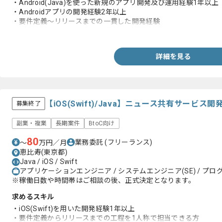
・Android(Java)を使った新規のアプリ開発及び運用経験1年以上
・Androidアプリの開発経験2年以上
・要件定義～リリースまでの一貫した開発経験
・エンジニアとしての実務経験5年以上
詳細を見る
【iOS(Swift)/Java】ニュース共有サービ
募集終了
副業・複業
長期案件
BtoC向け
80
業務委託
(フリーランス)
〜
万円／月
恵比寿(東京都)
Java / iOS / Swift
アプリケーションエンジニア / システムエンジニア(SE) / プログ
※稼働日数や時間帯はご相談の後、正式決定となります。
求めるスキル
・iOS(Swift)を用いた開発経験1年以上
・要件定義からリリースまでの工程を1人称で担当できる方