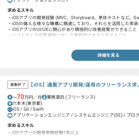
アプリケーションエンジニア
求めるスキル
・iOSアプリの開発経験 (MVC、Storyboard、単体テストなど。Swift 
・iOSの備える様々な機構に精通しており、それらを活用した実
・iOSアプリのUI/UXに関心があり積極的に改善提案ができること
・ソフトウェア品質維持に対して意欲的であると示せること
・新規の言語・技術習得に対して意欲的であると示せること
詳細を見る
【iOS】通販アプリ開発/運用のフリーランス求
募集終了
70
業務委託
(フリーランス)
〜
万円／月
六本木(東京都)
iOS / Git / Swift
アプリケーションエンジニア / システムエンジニア(SE) / プログ
求めるスキル
・iOSアプリの開発実務経験1年以上
・Gitを用いたチームでの開発経験