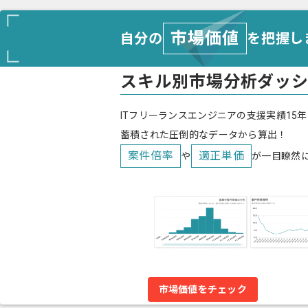
市場価値
自分の
を把握し
スキル別市場分析ダッ
ITフリーランスエンジニアの支援実績15年
蓄積された圧倒的なデータから算出！
案件倍率
適正単価
や
が一目瞭然
市場価値をチェック