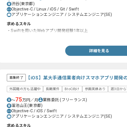
渋谷(東京都)
Objective-C / Linux / iOS / Git / Swift
アプリケーションエンジニア / システムエンジニア(SE)
求めるスキル
・Swiftを用いたWebアプリ開発経験1年以上
・サーバサイドからフロントエンドまで一貫して開発に携わった
詳細を見る
【iOS】某大手通信業者向けスマホアプリ開発
募集終了
外国籍の方も活躍中
長期案件
BtoC向け
参画実績あり
週3日から
75
業務委託
(フリーランス)
〜
万円／月
溜池山王(東京都)
Objective-C / iOS / Swift
アプリケーションエンジニア / システムエンジニア(SE)
求めるスキル