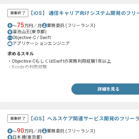
【iOS】 通信キャリア向けシステム開発のフ
募集終了
75
業務委託
(フリーランス)
〜
万円／月
溜池山王(東京都)
Objective-C / Swift
アプリケーションエンジニア
求めるスキル
・Objective-CもしくはSwiftの実務利用経験1年以上
・Xcodeの利用経験
・実装、テスト、リリースまで一貫しての経験
詳細を見る
【iOS】ヘルスケア関連サービス開発のフリー
募集終了
90
業務委託
(フリーランス)
〜
万円／月
日本橋(東京都)