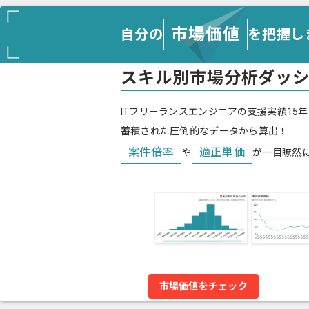
市場価値
自分の
を把握し
スキル別市場分析ダッ
ITフリーランスエンジニアの支援実績15年
蓄積された圧倒的なデータから算出！
案件倍率
適正単価
や
が一目瞭然
市場価値をチェック