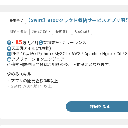
【Swift】BtoCクラウド収納サービスアプリ
募集終了
副業・複業
20代活躍中
長期案件
BtoC向け
85
業務委託
(フリーランス)
〜
万円／月
天王洲アイル(東京都)
PHP / C言語 / Python / MySQL / AWS / Apache / Nginx / Git / S
アプリケーションエンジニア
※稼働日数や時間帯はご相談の後、正式決定となります。
求めるスキル
・アプリの開発経験3年以上
・Swiftでの経験1年以上
・要件定義から案件に携わった経験
詳細を見る