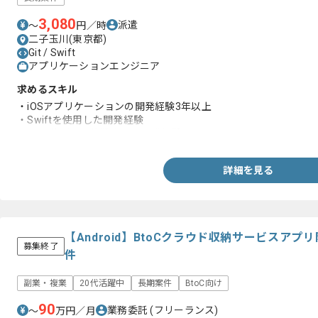
3,080
派遣
〜
円／時
二子玉川(東京都)
Git / Swift
アプリケーションエンジニア
求めるスキル
・iOSアプリケーションの開発経験3年以上
・Swiftを使用した開発経験
・Gitを使用した複数人での開発経験
詳細を見る
【Android】BtoCクラウド収納サービスア
募集終了
件
副業・複業
20代活躍中
長期案件
BtoC向け
90
業務委託
(フリーランス)
〜
万円／月