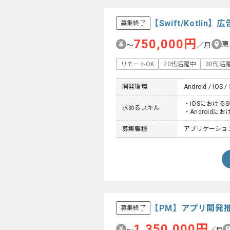
【Swift/Kotl
募集終了
750,000円
恵
〜
／月
リモートOK
20代活躍中
30代活
開発環境
Android / iOS / 
・iOSにおけるS
求めるスキル
・Androidにお
募集職種
アプリケーショ
【PM】アプリ開発
募集終了
1,350,000円