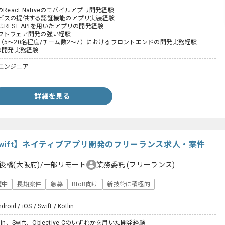
tでのReact Nativeのモバイルアプリ開発経験
ビスの提供する認証機能のアプリ実装経験
たはREST APIを用いたアプリの開発経験
フトウェア開発の強い経験
（5〜20名程度/チーム数2〜7）におけるフロントエンドの開発実務経験
の開発実務経験
エンジニア
詳細を見る
lin/Swift】ネイティブアプリ開発のフリーランス求人・案件
後橋(大阪府)/一部リモート
業務委託
(フリーランス)
躍中
長期案件
急募
BtoB向け
新技術に積極的
droid / iOS / Swift / Kotlin
otlin、Swift、Objective-Cのいずれかを用いた開発経験