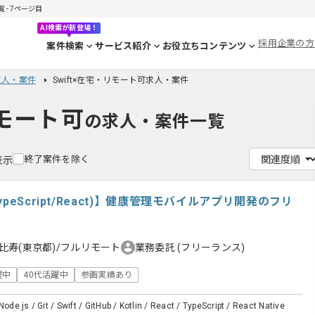
 - 7ページ目
AI検索が新登場！
採用企業の方
案件検索
サービス紹介
お役立ちコンテンツ
t求人・案件
Swift×在宅・リモート可求人・案件
リモート可
の求人・案件一覧
終了案件を除く
表示
peScript/React)】健康管理モバイルアプリ開発のフリ
比寿(東京都)/フルリモート
業務委託
(フリーランス)
躍中
40代活躍中
参画実績あり
Node.js / Git / Swift / GitHub / Kotlin / React / TypeScript / React Native