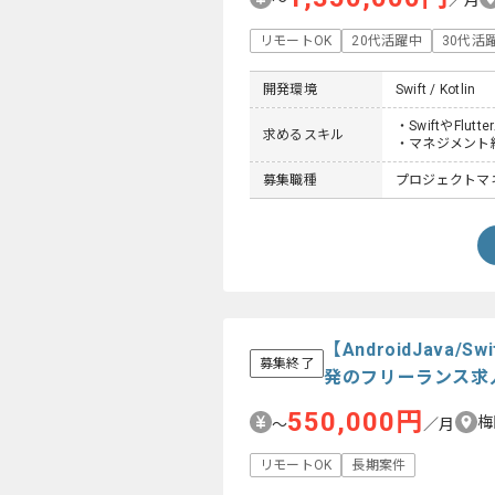
〜
／月
リモートOK
20代活躍中
30代活
開発環境
Swift / Kotlin
・SwiftやFlut
求めるスキル
・マネジメント
募集職種
プロジェクトマネー
【AndroidJav
募集終了
発のフリーランス求
550,000円
梅
〜
／月
リモートOK
長期案件