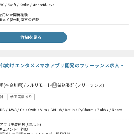
WS / Swift / Kotlin / AndroidJava
avaを用いた開発経験
ctive-C(Swift)両方の経験
詳細を見る
in】z世代向けエンタメスマホアプリ開発のフリーランス求人・
崎(神奈川県)/フルリモート
業務委託
(フリーランス)
躍中
参画実績あり
 / AWS / Git / Swift / Vim / GitHub / Kotlin / PyCharm / Zabbix / React
oidアプリ実装経験(3年以上)
キュメント化経験