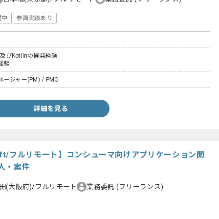
躍中
参画実績あり
ter及びKotlinの開発経験
経験
ジャー(PM) / PMO
詳細を見る
a/Swift/フルリモート】コンシューマ向けアプリケーション開
人・案件
田(大阪府)/フルリモート
業務委託
(フリーランス)