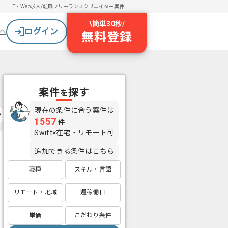
IT・Web求人/転職
フリーランスクリエイター案件
\
簡単30秒
/
ログイン
へ
無料登録
案件
探す
を
現在の条件に合う案件は
1557
件
Swift×在宅・リモート可
追加できる条件はこちら
職種
スキル・言語
リモート・地域
週稼働日
単価
こだわり条件