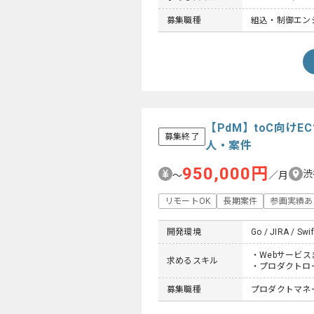
募集職種
組込・制御エン
【PdM】toC向け
募集終了
人・案件
950,000円
渋
〜
／月
リモートOK
長期案件
参画実績あ
開発環境
Go / JIRA / Swif
・Webサービ
求めるスキル
・プロダクトロ
募集職種
プロダクトマネージ