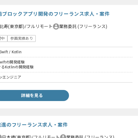
in】広告ブロックアプリ開発のフリーランス求人・案件
比寿(東京都)/フルリモート
業務委託
(フリーランス)
躍中
参画実績あり
Swift / Kotlin
wiftの開発経験
けるKotlinの開発経験
ンエンジニア
詳細を見る
推進のフリーランス求人・案件
日本橋(東京都)/フルリモート
業務委託
(フリーランス)