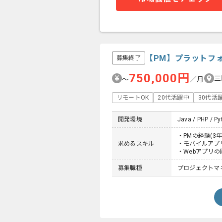
【PM】プラットフ
募集終了
750,000円
三
〜
／月
リモートOK
20代活躍中
30代活
開発環境
Java / PHP / Py
・PMの経験(3年
求めるスキル
・モバイルアプ
・Webアプリの
募集職種
プロジェクトマネー