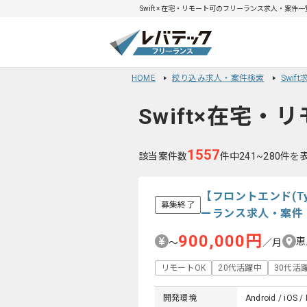
Swift × 在宅・リモート可のフリーランス求人・案件一覧
HOME
絞り込み求人・案件検索
Swif
Swift×在宅・
1557
該当案件数
件中241~280件を
【フロントエンド(Ty
募集終了
ーランス求人・案件
900,000円
恵
〜
／月
リモートOK
20代活躍中
30代活
開発環境
Android / iOS / 