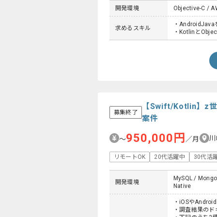
開発環境
Objective-C / A
・AndroidJ
求めるスキル
・KotlinとObje
【Swift/Kotl
募集終了
案件
950,000円
川
〜
／月
リモートOK
20代活躍中
30代活
MySQL / MongoDB
開発環境
Native
・iOSやAndr
・調査結果のド