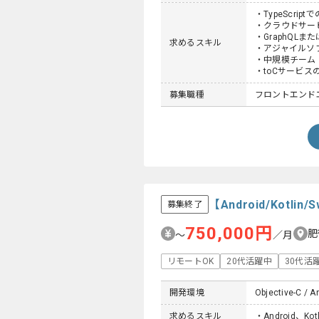
・TypeScrip
・クラウドサー
・GraphQLま
求めるスキル
・アジャイルソ
・中規模チーム
・toCサービス
募集職種
フロントエンド
【Android/Kot
募集終了
750,000円
肥
〜
／月
リモートOK
20代活躍中
30代活
開発環境
Objective-C / An
求めるスキル
・Android、K