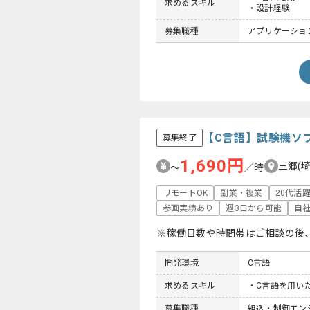
求めるスキル
・設計経験
募集職種
アプリケーションエ
【C言語】試験機ソ
募集終了
1,690円
三郷(
〜
／時
リモートOK
副業・複業
20代活
参画実績あり
週3日から可能
自
※稼働日数や時間帯はご相談の後
開発環境
C言語
求めるスキル
・C言語を用い
募集職種
組込・制御エンジ