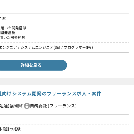
nux
を用いた開発経験
いた開発経験
iptを用いた開発経験
ジニア / システムエンジニア(SE) / プログラマー(PG)
詳細を見る
会社向けシステム開発のフリーランス求人・案件
辺通(福岡県)
業務委託
(フリーランス)
本設計の経験