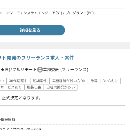
ンジニア / システムエンジニア(SE) / プログラマー(PG)
詳細を見る
フト開発のフリーランス求人・案件
埼玉県)/フルリモート
業務委託
(フリーランス)
躍中
30代活躍中
短期案件
実務経験が浅い方OK
急募
BtoB向け
社サービスあり
服装自由
自社内開発が多い
、正式決定となります。
た開発経験
ニア / プログラマー(PG)