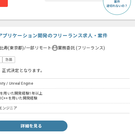
ine】アプリケーション開発のフリーランス求人・案件
比寿(東京都)/一部リモート
業務委託
(フリーランス)
急募
、正式決定となります。
ity / Unreal Engine
gineを用いた開発経験1年以上
はC++を用いた開発経験
エンジニア
詳細を見る