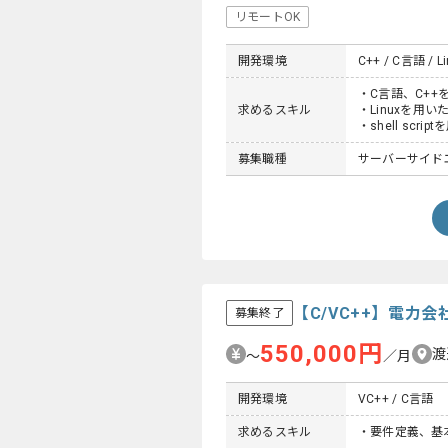
リモートOK
開発環境
C++ / C言語 / Li
・C言語、C++
求めるスキル
・Linuxを用
・shell scr
募集職種
サーバーサイドエン
【C/VC++】電力
募集終了
550,000円
渡
〜
／月
開発環境
VC++ / C言語
求めるスキル
・要件定義、基