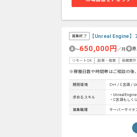
【Unreal Eng
募集終了
650,000円
恵
〜
／月
リモートOK
副業・複業
長期案件
※稼働日数や時間帯はご相談の後
開発環境
C++ / C言語 / Un
・UnrealEn
求めるスキル
・C言語もしく
募集職種
サーバーサイド