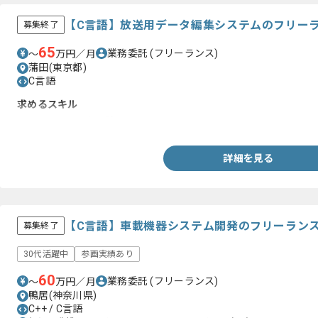
【C言語】放送用データ編集システムのフリー
募集終了
65
業務委託
(フリーランス)
〜
万円／月
蒲田(東京都)
C言語
求めるスキル
・C言語での開発経験
詳細を見る
【C言語】車載機器システム開発のフリーラン
募集終了
30代活躍中
参画実績あり
60
業務委託
(フリーランス)
〜
万円／月
鴨居(神奈川県)
C++ / C言語