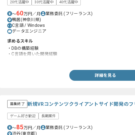
20代活躍中
30代活躍中
40代活躍中
60
業務委託
(フリーランス)
〜
万円／月
鴨居(神奈川県)
C言語 / Windows
データエンジニア
求めるスキル
・DBの構築経験
・C言語を用いた開発経験
・Windowsの経験
詳細を見る
新規VRコンテンツクライアントサイド開発の
募集終了
ゲーム好き歓迎
長期案件
85
業務委託
(フリーランス)
〜
万円／月
渋谷(東京都)