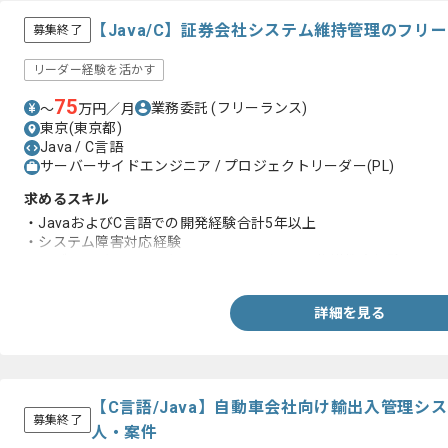
【Java/C】証券会社システム維持管理のフリ
募集終了
リーダー経験を活かす
75
業務委託
(フリーランス)
〜
万円／月
東京(東京都)
Java / C言語
サーバーサイドエンジニア / プロジェクトリーダー(PL)
求めるスキル
・JavaおよびC言語での開発経験合計5年以上
・システム障害対応経験
・サブリーダー/リーダーとしてメンバーへの指導教育経験
詳細を見る
【C言語/Java】自動車会社向け輸出入管理シ
募集終了
人・案件