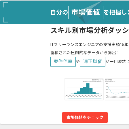
市場価値
自分の
を把握し
スキル別市場分析ダッ
ITフリーランスエンジニアの支援実績15年
蓄積された圧倒的なデータから算出！
案件倍率
適正単価
や
が一目瞭然
市場価値をチェック