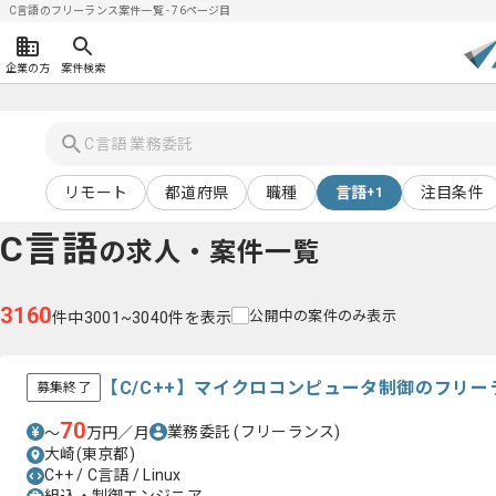
C言語のフリーランス案件一覧 - 76ページ目
企業の方
案件検索
リモート
都道府県
職種
言語
注目条件
+1
C言語
の求人・案件一覧
3160
公開中の案件のみ表示
件中3001~3040件を表示
【C/C++】マイクロコンピュータ制御のフリ
募集終了
70
業務委託
(フリーランス)
〜
万円／月
大崎(東京都)
C++ / C言語 / Linux