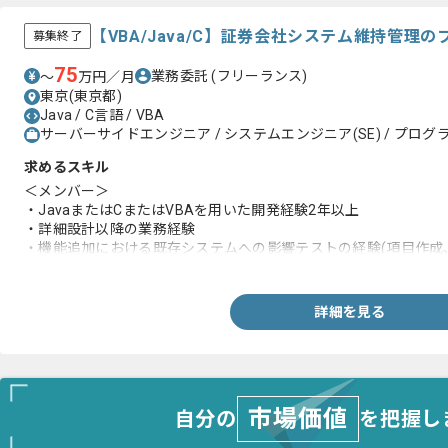
【VBA/Java/C】証券会社システム維持管理
募集終了
75
業務委託
(フリーランス)
〜
万円／月
東京(東京都)
Java / C言語 / VBA
サーバーサイドエンジニア / システムエンジニア(SE) / プログラ
求めるスキル
＜メンバー＞
・JavaまたはCまたはVBAを用いた開発経験2年以上
・詳細設計以降の業務経験
・機能追加における既存システムへの影響テストの経験(項目作成
・システム障害対応の経験
＜リーダー＞
詳細を見る
・JavaまたはCまたはVBAを用いた開発経験3年以上
・基本設計以降の業務経験
・5～10名規模のチームリーダー経験
市場価値
自分の
を把握し