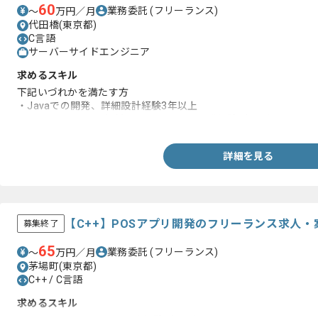
・SystemWalkerO経験
60
業務委託
(フリーランス)
〜
万円／月
代田橋(東京都)
C言語
サーバーサイドエンジニア
求めるスキル
下記いづれかを満たす方
・Javaでの開発、詳細設計経験3年以上
・C言語のソースを解析でき、Javaでの開発経験3年以上
詳細を見る
【C++】POSアプリ開発のフリーランス求人・
募集終了
65
業務委託
(フリーランス)
〜
万円／月
茅場町(東京都)
C++ / C言語
求めるスキル