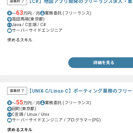
【C#】地図アプリ開発のフリーランス求人・案
募集終了
63
業務委託
(フリーランス)
〜
万円／月
高田馬場(東京都)
Java / C言語 / C#
サーバーサイドエンジニア
求めるスキル
・C#を用いた開発経験２年以上
詳細を見る
【UNIX-C/Linux-C】ポーティング業務のフ
募集終了
55
業務委託
(フリーランス)
〜
万円／月
田町(東京都)
C言語 / Linux / Unix
サーバーサイドエンジニア / プログラマー(PG)
求めるスキル