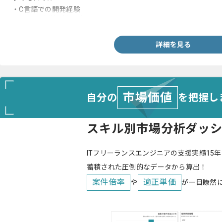
・C言語での開発経験
・Linuxに抵抗がない方
詳細を見る
市場価値
自分の
を把握し
スキル別市場分析ダッ
ITフリーランスエンジニアの支援実績15年
蓄積された圧倒的なデータから算出！
案件倍率
適正単価
や
が一目瞭然