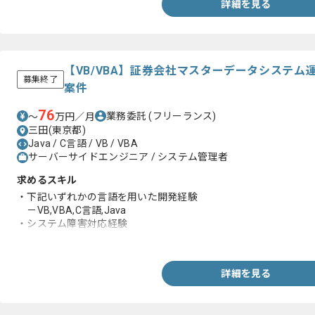
詳細を見る
【VB/VBA】証券会社マスターデータシステ
募集終了
案件
76
業務委託
(フリーランス)
〜
万円／月
三田(東京都)
Java / C言語 / VB / VBA
サーバーサイドエンジニア / システム管理者
求めるスキル
・下記いずれかの言語を用いた開発経験
－VB,VBA,C言語,Java
・システム障害対応経験
・メンバーへの技術指導/教育の経験
詳細を見る