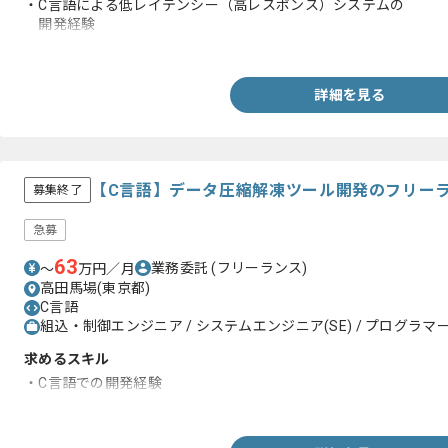
・C言語による低レイテンシー（高レスポンス）システムの
開発経験
・NoSQL DBを用いた開発経験
詳細を見る
【C言語】データ圧縮解凍ツール開発のフリー
募集終了
急募
63
業務委託
(フリーランス)
〜
万円／月
高田馬場(東京都)
C言語
組込・制御エンジニア / システムエンジニア(SE) / プログラマー(
求めるスキル
・C言語での開発経験
・Visual Studioでの開発経験