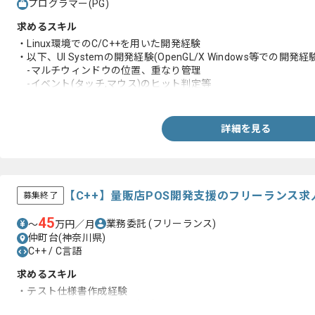
プログラマー(PG)
求めるスキル
・Linux環境でのC/C++を用いた開発経験
・以下、UI Systemの開発経験(OpenGL/X Windows等での開発経
-マルチウィンドウの位置、重なり管理
-イベント(タッチ,マウス)のヒット判定等
-ジェスチャー(タップ,ダブルタップ,ドラッグ)検知
-描画レイヤ(OpenGL,Skia,Cairo,directX)制御
詳細を見る
【C++】量販店POS開発支援のフリーランス求
募集終了
45
業務委託
(フリーランス)
〜
万円／月
仲町台(神奈川県)
C++ / C言語
求めるスキル
・テスト仕様書作成経験
・C++または.NETでの開発経験