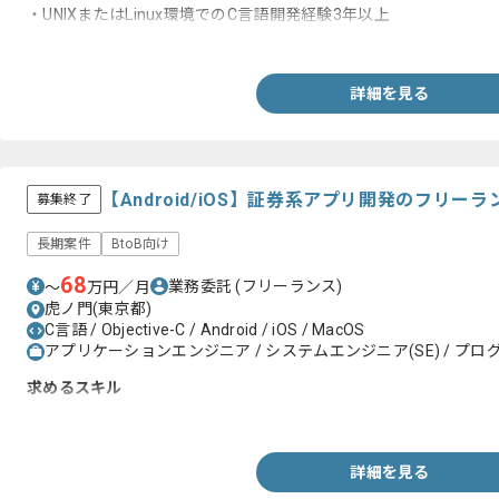
・UNIXまたはLinux環境でのC言語開発経験3年以上
・直近1年以内にUNIX-CまたはLinux-Cの開発工程を行っている事
詳細を見る
【Android/iOS】証券系アプリ開発のフリー
募集終了
長期案件
BtoB向け
68
業務委託
(フリーランス)
〜
万円／月
虎ノ門(東京都)
C言語 / Objective-C / Android / iOS / MacOS
アプリケーションエンジニア / システムエンジニア(SE) / プログ
求めるスキル
・Android又はObjective-Cを用いたアプリ開発経験
詳細を見る