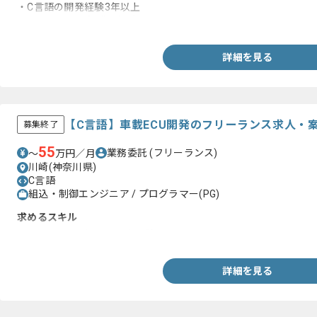
・C言語の開発経験3年以上
・SQL、XMLの知識・経験
詳細を見る
【C言語】車載ECU開発のフリーランス求人・
募集終了
55
業務委託
(フリーランス)
〜
万円／月
川崎(神奈川県)
C言語
組込・制御エンジニア / プログラマー(PG)
求めるスキル
・C言語による組込み開発経験
詳細を見る