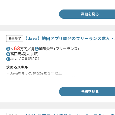
・C++またはC言語での開発経験3年以上
詳細を見る
【Java】地図アプリ開発のフリーランス求人・
募集終了
63
業務委託
(フリーランス)
〜
万円／月
高田馬場(東京都)
Java / C言語 / C#
求めるスキル
・Javaを用いた開発経験２年以上
・Linux、PostgreSQLを使用した開発経験
詳細を見る