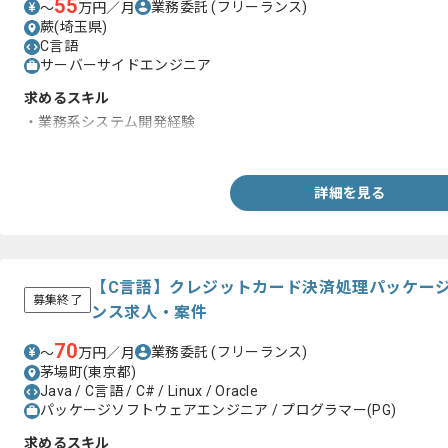
55
業務委託
(フリーランス)
〜
万円／月
蕨(埼玉県)
C言語
サーバーサイドエンジニア
求めるスキル
・業務系システム開発経験
・C言語での開発経験
詳細を見る
【C言語】クレジットカード決済処理パッケー
募集終了
ンス求人・案件
70
業務委託
(フリーランス)
〜
万円／月
茅場町(東京都)
Java / C言語 / C# / Linux / Oracle
パッケージソフトウェアエンジニア / プログラマー(PG)
求めるスキル