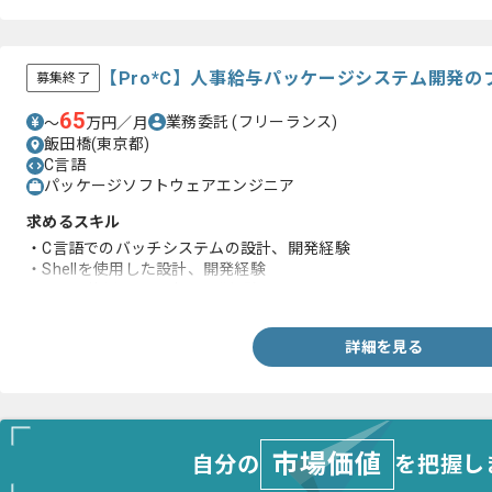
【Pro*C】人事給与パッケージシステム開発
募集終了
65
業務委託
(フリーランス)
〜
万円／月
飯田橋(東京都)
C言語
パッケージソフトウェアエンジニア
求めるスキル
・C言語でのバッチシステムの設計、開発経験
・Shellを使用した設計、開発経験
・SQLを使用した設計、開発経験
詳細を見る
市場価値
自分の
を把握し