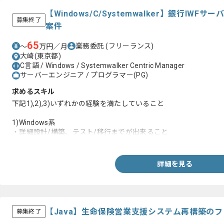
【Windows/C/Systemwalker】銀行I
募集終了
案件
65
業務委託
(フリーランス)
〜
万円／月
大崎(東京都)
C言語 / Windows / Systemwalker Centric Manager
サーバーエンジニア / プログラマー(PG)
求めるスキル
下記1),2),3)いずれかの経験を満たしていること
1)Windows系
・詳細設計/構築、テスト/移行までが出来ること
・Windows 2012R2の設計/構築経験
・富士通ミドルウェア経験
詳細を見る
2)運用メニュー
・C言語の機能設計/PG/テスト/コンパイルが出来ること
・Bashの機能設計/PG/テストが出来ること
3)ジョブ
【Java】生命保険営業支援システム再構築の
募集終了
・ジョブ設計/構築経験