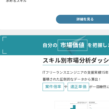
求めるスキル
・Pythonを用いた開発経験
詳細を見る
市場価値
自分の
を把握し
スキル別市場分析ダッ
ITフリーランスエンジニアの支援実績15年
蓄積された圧倒的なデータから算出！
案件倍率
適正単価
や
が一目瞭然