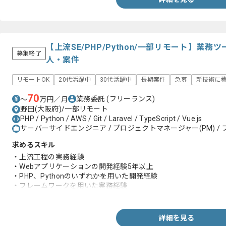
【上流SE/PHP/Python/一部リモート】業
募集終了
人・案件
リモートOK
20代活躍中
30代活躍中
長期案件
急募
新技術に
70
業務委託
(フリーランス)
〜
万円／月
野田(大阪府)/一部リモート
PHP / Python / AWS / Git / Laravel / TypeScript / Vue.js
サーバーサイドエンジニア / プロジェクトマネージャー(PM) / 
求めるスキル
・上流工程の実務経験
・Webアプリケーションの開発経験5年以上
・PHP、Pythonのいずれかを用いた開発経験
・フレームワークを用いた実務経験
・Gitを用いた実務経験
詳細を見る