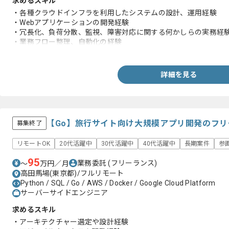
求めるスキル
・各種クラウドインフラを利用したシステムの設計、運用経験
・Webアプリケーションの開発経験
・冗長化、負荷分散、監視、障害対応に関する何かしらの実務経
・業務フロー整理、自動化の経験
・ネットワーク技術(HTTP、TCP、IPなど)についての基礎知識
詳細を見る
【Go】旅行サイト向け大規模アプリ開発のフ
募集終了
リモートOK
20代活躍中
30代活躍中
40代活躍中
長期案件
参
95
業務委託
(フリーランス)
〜
万円／月
高田馬場(東京都)/フルリモート
Python / SQL / Go / AWS / Docker / Google Cloud Platform
サーバーサイドエンジニア
求めるスキル
・アーキテクチャー選定や設計経験