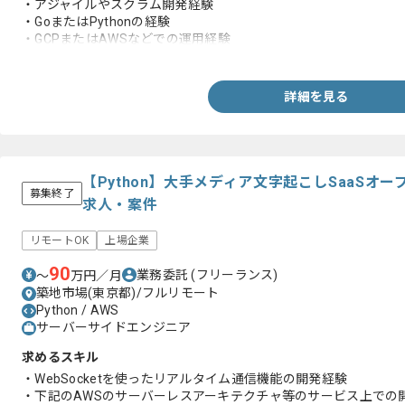
・アジャイルやスクラム開発経験
・GoまたはPythonの経験
・GCPまたはAWSなどでの運用経験
・下記知見
-DNS、load balancer、Firewall、Routing table、Network
・TerraformやKubernetesの運用経験
詳細を見る
・SQLの知見
・Dockerでの開発運用経験
・データ構造の設計運用経験
・クエリの知見
・RESTful APIの設計開発経験
【Python】大手メディア文字起こしSaaSオ
募集終了
求人・案件
リモートOK
上場企業
90
業務委託
(フリーランス)
〜
万円／月
築地市場(東京都)/フルリモート
Python / AWS
サーバーサイドエンジニア
求めるスキル
・WebSocketを使ったリアルタイム通信機能の開発経験
・下記のAWSのサーバーレスアーキテクチャ等のサービス上での