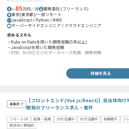
85
業務委託
(フリーランス)
〜
万円／月
東京(東京都)/一部リモート
JavaScript / Python / AWS
サーバーサイドエンジニア / クラウドエンジニア
求めるスキル
・Ruby on Railsを用いた開発経験(5年以上)
・JavaScriptを用いた開発経験
・RDB、NoSQLなどのデータベース知識、開発経験
・AWS及びGCPなどのクラウドサービスを使用した開発経験
詳細を見る
【フロントエンド(Vue.js/React)】自治
募集終了
開発のフリーランス求人・案件
リモートOK
副業・複業
20代活躍中
30代活躍中
長期案件
フ
新技術に積極的