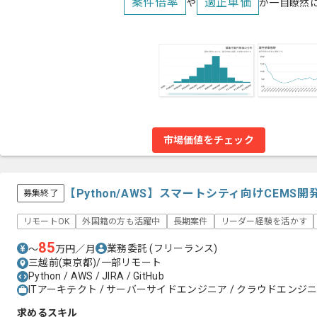
案件倍率
適正単価
や
が一目瞭然
市場価値をチェック
【Python/AWS】スマートシティ向けCEM
募集終了
リモートOK
外国籍の方も活躍中
長期案件
リーダー経験を活かす
85
業務委託
(フリーランス)
〜
万円／月
三越前(東京都)/一部リモート
Python / AWS / JIRA / GitHub
ITアーキテクト / サーバーサイドエンジニア / クラウドエンジ
求めるスキル