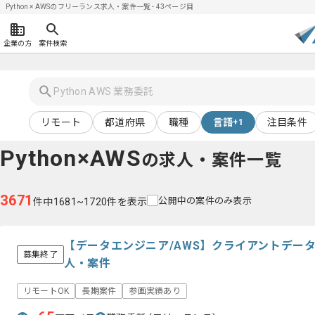
Python × AWSのフリーランス求人・案件一覧 - 43ページ目
企業の方
案件検索
リモート
都道府県
職種
言語
注目条件
+1
Python×AWS
の求人・案件一覧
3671
公開中の案件のみ表示
件中1681~1720件を表示
【データエンジニア/AWS】クライアントデー
募集終了
人・案件
リモートOK
長期案件
参画実績あり