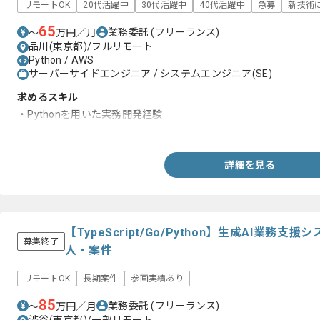
リモートOK
20代活躍中
30代活躍中
40代活躍中
急募
新技術
65
業務委託
(フリーランス)
〜
万円／月
品川(東京都)/フルリモート
Python / AWS
サーバーサイドエンジニア / システムエンジニア(SE)
求めるスキル
・Pythonを用いた実務開発経験
・AWS等のクラウドを用いた開発経験
詳細を見る
【TypeScript/Go/Python】生成AI業
募集終了
人・案件
リモートOK
長期案件
参画実績あり
85
業務委託
(フリーランス)
〜
万円／月