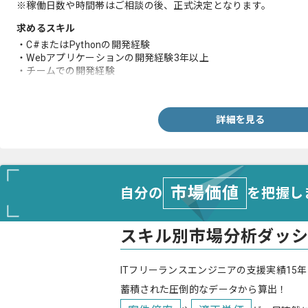
※稼働日数や時間帯はご相談の後、正式決定となります。
求めるスキル
・C#またはPythonの開発経験
・Webアプリケーションの開発経験3年以上
・チームでの開発経験
・DBに関する知見
詳細を見る
市場価値
自分の
を把握し
スキル別市場分析ダッ
ITフリーランスエンジニアの支援実績15年
蓄積された圧倒的なデータから算出！