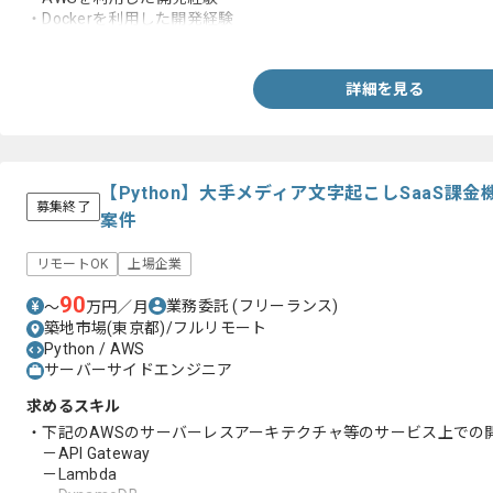
・Dockerを利用した開発経験
・GitHubでのプルリクエストを利用した開発経験
詳細を見る
【Python】大手メディア文字起こしSaaS課
募集終了
案件
リモートOK
上場企業
90
業務委託
(フリーランス)
〜
万円／月
築地市場(東京都)/フルリモート
Python / AWS
サーバーサイドエンジニア
求めるスキル
・下記のAWSのサーバーレスアーキテクチャ等のサービス上での
－API Gateway
－Lambda