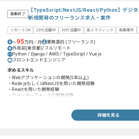
【TypeScript/NestJS/React/Pytho
募集終了
新規開発のフリーランス求人・案件
リモートOK
20代活躍中
30代活躍中
高トラフィック
長期案件
95
業務委託
(フリーランス)
〜
万円／月
外苑前(東京都)/フルリモート
Python / Django / AWS / TypeScript / Vue.js
フロントエンドエンジニア
求めるスキル
・Webアプリケーションの開発(5年以上)
・Node.jsもしくはNestJSを用いた開発経験
・Reactを用いた開発経験
・ウォーターフォールの開発経験
・ドキュメントの作成経験
詳細を見る