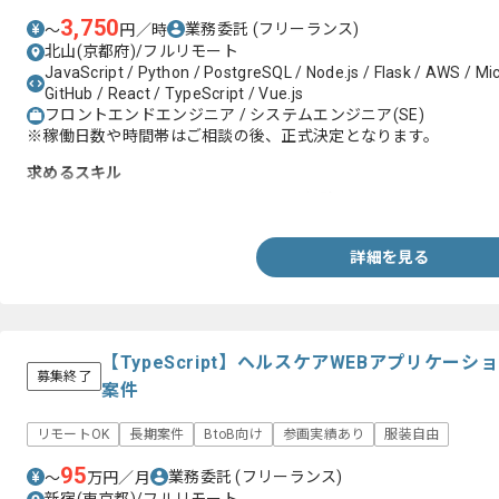
3,750
業務委託
(フリーランス)
〜
円／時
北山(京都府)/フルリモート
JavaScript / Python / PostgreSQL / Node.js / Flask / AWS / Mi
GitHub / React / TypeScript / Vue.js
フロントエンドエンジニア / システムエンジニア(SE)
※稼働日数や時間帯はご相談の後、正式決定となります。
求めるスキル
・Vue.jsまたはReactを用いたSPA開発経験
詳細を見る
【TypeScript】ヘルスケアWEBアプリケ
募集終了
案件
リモートOK
長期案件
BtoB向け
参画実績あり
服装自由
95
業務委託
(フリーランス)
〜
万円／月