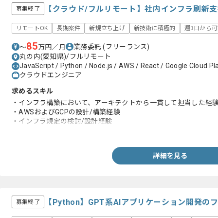
【クラウド/フルリモート】社内インフラ刷新
募集終了
リモートOK
長期案件
新規立ち上げ
新技術に積極的
週3日から可
85
業務委託
(フリーランス)
〜
万円／月
丸の内(愛知県)/フルリモート
JavaScript / Python / Node.js / AWS / React / Google Cloud Pl
クラウドエンジニア
求めるスキル
・インフラ構築において、アーキテクトから一貫して担当した経
・AWSおよびGCPの設計/構築経験
・インフラ規定の検討/設計経験
・運用監視の設計経験
詳細を見る
【Python】GPT系AIアプリケーション開発
募集終了