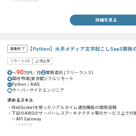
－DynamoDB
・SaaSにおける課金機能の開発経験
詳細を見る
【Python】大手メディア文字起こしSaaS開
募集終了
リモートOK
上場企業
90
業務委託
(フリーランス)
〜
万円／月
築地市場(東京都)/フルリモート
Python / AWS
サーバーサイドエンジニア
求めるスキル
・WebSocketを使ったリアルタイム通信機能の開発経験
・下記のAWSのサーバーレスアーキテクチャ等のサービス上での
－API Gateway
－Lambda
－DynamoDB