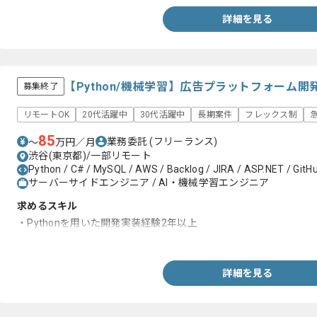
・SaaSの開発経験
詳細を見る
【Python/機械学習】広告プラットフォーム
募集終了
リモートOK
20代活躍中
30代活躍中
長期案件
フレックス制
85
業務委託
(フリーランス)
〜
万円／月
渋谷(東京都)/一部リモート
Python / C# / MySQL / AWS / Backlog / JIRA / ASP.NET / GitHu
サーバーサイドエンジニア / AI・機械学習エンジニア
求めるスキル
・Pythonを用いた開発実装経験2年以上
・統計、機械学習に関する知識
詳細を見る