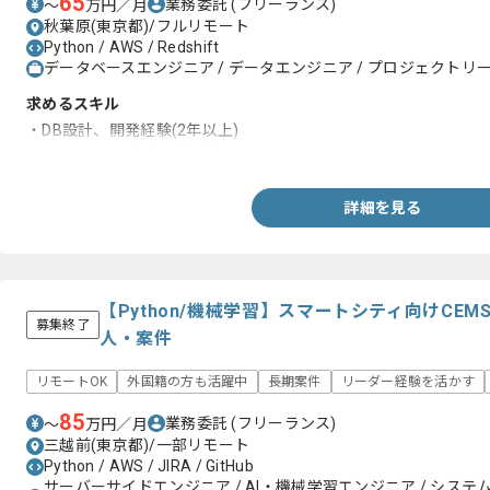
65
業務委託
(フリーランス)
〜
万円／月
秋葉原(東京都)/フルリモート
Python / AWS / Redshift
データベースエンジニア / データエンジニア / プロジェクトリーダ
求めるスキル
・DB設計、開発経験(2年以上)
・Pythonでの実務開発経験
詳細を見る
【Python/機械学習】スマートシティ向けCE
募集終了
人・案件
リモートOK
外国籍の方も活躍中
長期案件
リーダー経験を活かす
85
業務委託
(フリーランス)
〜
万円／月
三越前(東京都)/一部リモート
Python / AWS / JIRA / GitHub
サーバーサイドエンジニア / AI・機械学習エンジニア / システム