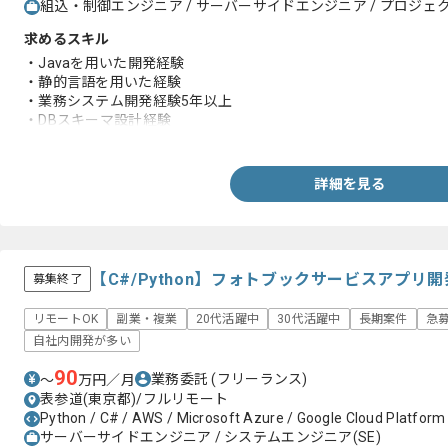
組込・制御エンジニア / サーバーサイドエンジニア / プロジェク
求めるスキル
・Javaを用いた開発経験
・静的言語を用いた経験
・業務システム開発経験5年以上
・DBスキーマ設計経験
・JavaScriptを用いた開発経験
・Go言語を用いた開発経験/知見の有無
・要件定義のご経験
詳細を見る
・販売管理システムの開発経験
・決済を伴うシステム開発経験
・大規模ECサイトの開発経験
・基幹システム連携やERP導入領域での開発経験
【C#/Python】フォトブックサービスアプ
募集終了
リモートOK
副業・複業
20代活躍中
30代活躍中
長期案件
急
自社内開発が多い
90
業務委託
(フリーランス)
〜
万円／月
表参道(東京都)/フルリモート
Python / C# / AWS / Microsoft Azure / Google Cloud Platform
サーバーサイドエンジニア / システムエンジニア(SE)