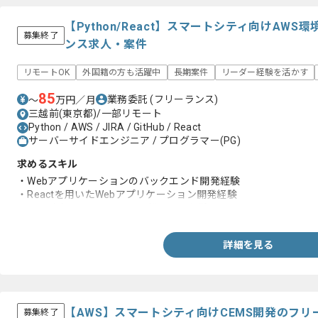
【Python/React】スマートシティ向けAW
募集終了
ンス求人・案件
リモートOK
外国籍の方も活躍中
長期案件
リーダー経験を活かす
85
業務委託
(フリーランス)
〜
万円／月
三越前(東京都)/一部リモート
Python / AWS / JIRA / GitHub / React
サーバーサイドエンジニア / プログラマー(PG)
求めるスキル
・Webアプリケーションのバックエンド開発経験
・Reactを用いたWebアプリケーション開発経験
‐設計書、ソースコードに携わった経験
詳細を見る
【AWS】スマートシティ向けCEMS開発のフ
募集終了