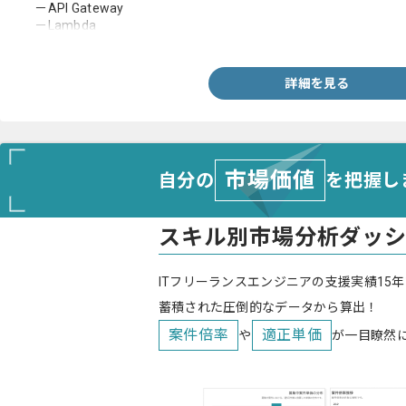
－API Gateway
－Lambda
－DynamoDB
・SaaSにおける課金機能の開発経験
詳細を見る
市場価値
自分の
を把握し
スキル別市場分析ダッ
ITフリーランスエンジニアの支援実績15年
蓄積された圧倒的なデータから算出！
案件倍率
適正単価
や
が一目瞭然