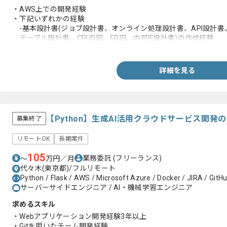
・AWS上での開発経験
・下記いずれかの経験
-基本設計書(ジョブ設計書、オンライン処理設計書、API設計書
テーブル設計書、CRUD図、ER図、内部IF設計書)の作成経験
-Pythonを用いた詳細設計、実装の経験(詳細設計書、ソフト
プログラムコード、自動化テストコード一式)
詳細を見る
【Python】生成AI活用クラウドサービス開
募集終了
リモートOK
長期案件
105
業務委託
(フリーランス)
〜
万円／月
代々木(東京都)/フルリモート
Python / Flask / AWS / Microsoft Azure / Docker / JIRA / GitH
サーバーサイドエンジニア / AI・機械学習エンジニア
求めるスキル
・Webアプリケーション開発経験3年以上
・Gitを用いたチーム開発経験