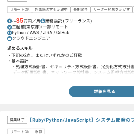
リモートOK
外国籍の方も活躍中
長期案件
リーダー経験を活かす
85
業務委託
(フリーランス)
〜
万円／月
三越前(東京都)/一部リモート
Python / AWS / JIRA / GitHub
クラウドエンジニア
求めるスキル
・下記の2点、またはいずれかのご経験
・基本設計
‐処理方式設計書、セキュリティ方式設計書、冗長化方式設計
データ配置設計書、ネットワーク設計書、システム監視方式設
バックアップ方式設計書、ログ管理方式設計書、リリース管理
・詳細設計及び実装
‐環境定義書(TFファイル)、インフラ詳細設計書
詳細を見る
【Ruby/Python/JavaScript】システム
募集終了
リモートOK
急募