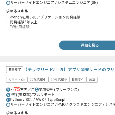
サーバーサイドエンジニア / システムエンジニア(SE)
求めるスキル
・Pythonを用いたアプリケーション開発経験
・開発経験5年以上
・FW使用経験
・上流設計経験
詳細を見る
【テックリード/上流】アプリ開発リードのフ
募集終了
リモートOK
20代活躍中
30代活躍中
長期案件
急募
75
業務委託
(フリーランス)
〜
万円／月
渋谷(東京都)/フルリモート
Python / SQL / AWS / TypeScript
サーバーサイドエンジニア / PMO / クラウドエンジニア / シス
求めるスキル