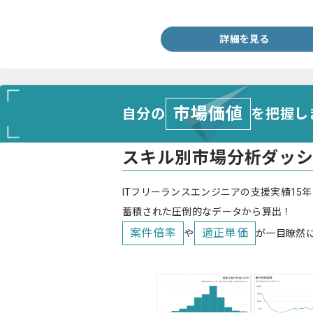
・Reactを用いた開発経験1年程度
詳細を見る
市場価値
自分の
を把握し
スキル別市場分析ダッ
ITフリーランスエンジニアの支援実績15年
蓄積された圧倒的なデータから算出！
案件倍率
適正単価
や
が一目瞭然