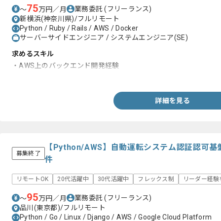
75
業務委託
(フリーランス)
〜
万円／月
新横浜(神奈川県)/フルリモート
Python / Ruby / Rails / AWS / Docker
サーバーサイドエンジニア / システムエンジニア(SE)
求めるスキル
・AWS上のバックエンド開発経験
・Ruby on Rails利用経験
詳細を見る
【Python/AWS】自動運転システム認証認
募集終了
件
リモートOK
20代活躍中
30代活躍中
フレックス制
リーダー経験
95
業務委託
(フリーランス)
〜
万円／月
品川(東京都)/フルリモート
Python / Go / Linux / Django / AWS / Google Cloud Platform