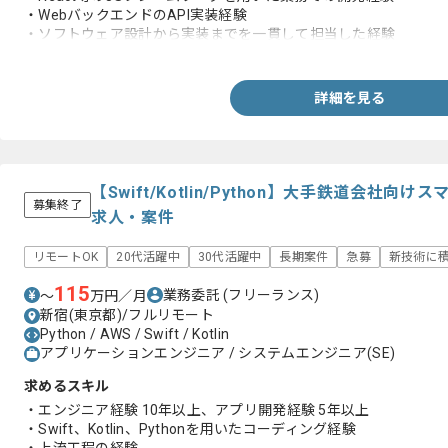
・WebバックエンドのAPI実装経験
・ソフトウェア設計から実装までを一貫して担当した経験
・Git等バージョン管理ツールを用いたチーム開発経験
詳細を見る
【Swift/Kotlin/Python】大手鉄道会社
募集終了
求人・案件
リモートOK
20代活躍中
30代活躍中
長期案件
急募
新技術に
115
業務委託
(フリーランス)
〜
万円／月
新宿(東京都)/フルリモート
Python / AWS / Swift / Kotlin
アプリケーションエンジニア / システムエンジニア(SE)
求めるスキル
・エンジニア経験 10年以上、アプリ開発経験 5年以上
・Swift、Kotlin、Pythonを用いたコーディング経験