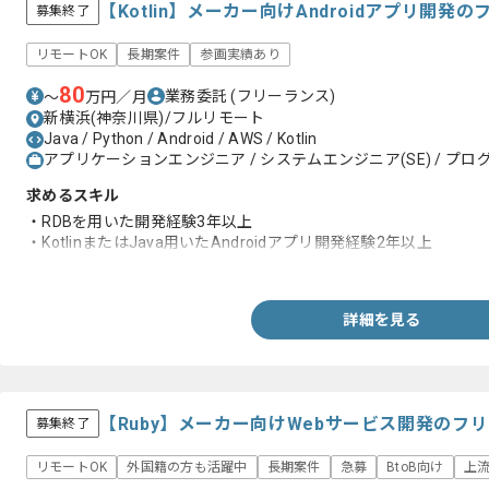
【Kotlin】メーカー向けAndroidアプリ開
募集終了
リモートOK
長期案件
参画実績あり
80
業務委託
(フリーランス)
〜
万円／月
新横浜(神奈川県)/フルリモート
Java / Python / Android / AWS / Kotlin
アプリケーションエンジニア / システムエンジニア(SE) / プログ
求めるスキル
・RDBを用いた開発経験3年以上
・KotlinまたはJava用いたAndroidアプリ開発経験2年以上
・AWS上のシステム構築経験
詳細を見る
【Ruby】メーカー向けWebサービス開発のフ
募集終了
リモートOK
外国籍の方も活躍中
長期案件
急募
BtoB向け
上