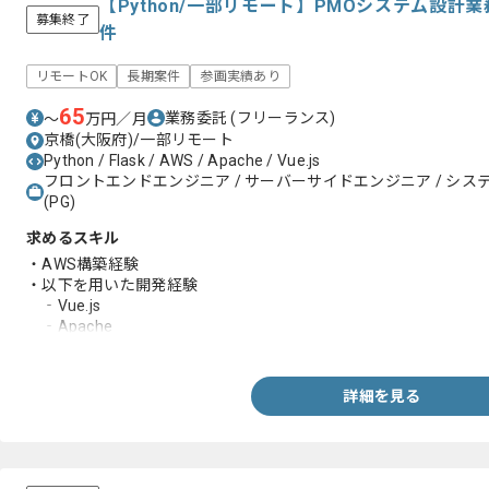
【Python/一部リモート】PMOシステム設
募集終了
件
リモートOK
長期案件
参画実績あり
65
業務委託
(フリーランス)
〜
万円／月
京橋(大阪府)/一部リモート
Python / Flask / AWS / Apache / Vue.js
フロントエンドエンジニア / サーバーサイドエンジニア / システム
(PG)
求めるスキル
・AWS構築経験
・以下を用いた開発経験
‐Vue.js
‐Apache
‐Python(Flask)
詳細を見る