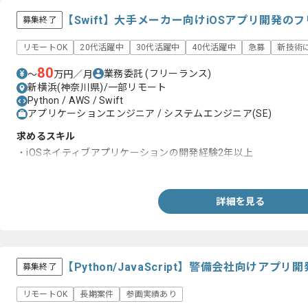
【Swift】大手メーカー向けiOSアプリ開発の
募集終了
リモートOK
20代活躍中
30代活躍中
40代活躍中
急募
新技術
80
業務委託
(フリーランス)
〜
万円／月
新横浜(神奈川県)/一部リモート
Python / AWS / Swift
アプリケーションエンジニア / システムエンジニア(SE)
求めるスキル
・iOSネイティブアプリケーションの開発経験2年以上
・AWS環境での開発経験
詳細を見る
【Python/JavaScript】警備会社向けア
募集終了
リモートOK
長期案件
参画実績あり