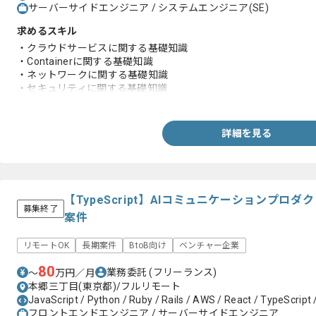
サーバーサイドエンジニア / システムエンジニア(SE)
求めるスキル
・クラウドサービスに関する基礎知識
・Containerに関する基礎知識
・ネットワークに関する基礎知識
・セキュリティに関する基礎知識
・汎用的なプログラミング言語（Python, Goなど）での開発や運
・CI/CDパイプラインの構築や運用経験
・Infrastructure as Codeの構築や運用経験
詳細を見る
・オーケストレーションシステムの構築や運用経験
【TypeScript】AIコミュニケーションプロ
募集終了
案件
リモートOK
長期案件
BtoB向け
ベンチャー企業
80
業務委託
(フリーランス)
〜
万円／月
本郷三丁目(東京都)/フルリモート
JavaScript / Python / Ruby / Rails / AWS / React / TypeScript 
フロントエンドエンジニア / サーバーサイドエンジニア