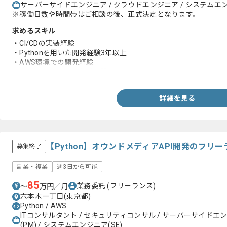
サーバーサイドエンジニア / クラウドエンジニア / システムエン
※稼働日数や時間帯はご相談の後、正式決定となります。
求めるスキル
・CI/CDの実装経験
・Pythonを用いた開発経験3年以上
・AWS環境での開発経験
・Github、Dockerの利用経験
詳細を見る
【Python】オウンドメディアAPI開発のフリ
募集終了
副業・複業
週3日から可能
85
業務委託
(フリーランス)
〜
万円／月
六本木一丁目(東京都)
Python / AWS
ITコンサルタント / セキュリティコンサル / サーバーサイドエ
(PM) / システムエンジニア(SE)