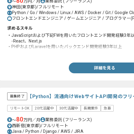
80
業務委託
(フリーランス)
〜
万円／月
神田(東京都)/フルリモート
Python / Go / Windows / Linux / AWS / Docker / Git / Google C
フロントエンドエンジニア / ゲームエンジニア / プログラマー(P
求めるスキル
・JavaScriptおよび下記FWを用いたフロントエンド開発経験3年
-React、Next.js
・PHPおよびLaravelを用いたバックエンド開発経験3年以上
・AWS 、GCPを利用した実務経験3年以上
詳細を見る
【Python】流通向けWebサイトAPI開発の
募集終了
リモートOK
20代活躍中
30代活躍中
長期案件
急募
80
業務委託
(フリーランス)
〜
万円／月
西新宿(東京都)/フルリモート
Java / Python / Django / AWS / JIRA