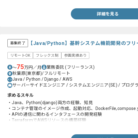
・リモートでの作業経験
・AWS知見
詳細を見る
【Java/Python】基幹システム機能開発の
募集終了
リモートOK
フレックス制
参画実績あり
75
業務委託
(フリーランス)
〜
万円／月
秋葉原(東京都)/フルリモート
Java / Python / Django / AWS
サーバーサイドエンジニア / システムエンジニア(SE) / プログラ
求めるスキル
・Java、Python(django)両方の経験、知見
・コンテナ管理のイメージ作成、起動対応、DockerFile,compos
・APIの通信に関わるインタフェースの開発経験
・TerraformでAWSリソースの構築経験
・Gradle、STS（eclipse）、Git経験