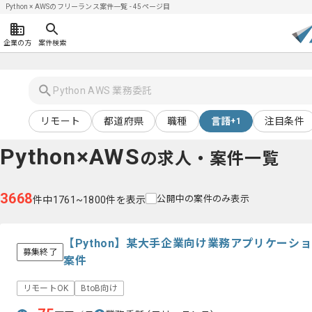
Python × AWSのフリーランス案件一覧 - 45ページ目
企業の方
案件検索
リモート
都道府県
職種
言語
注目条件
+1
Python×AWS
の求人・案件一覧
3668
公開中の案件のみ表示
件中1761~1800件を表示
【Python】某大手企業向け業務アプリケーシ
募集終了
案件
リモートOK
BtoB向け