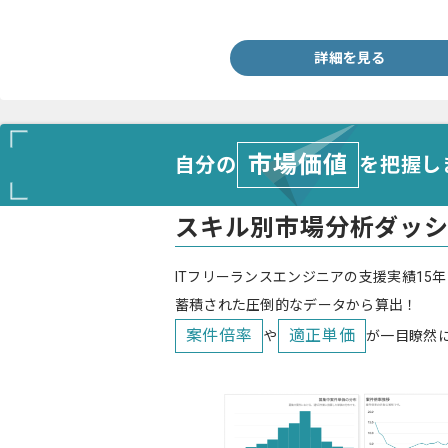
・アーキテクチャ設計経験
詳細を見る
市場価値
自分の
を把握し
スキル別市場分析ダッ
ITフリーランスエンジニアの支援実績15年
蓄積された圧倒的なデータから算出！
案件倍率
適正単価
や
が一目瞭然