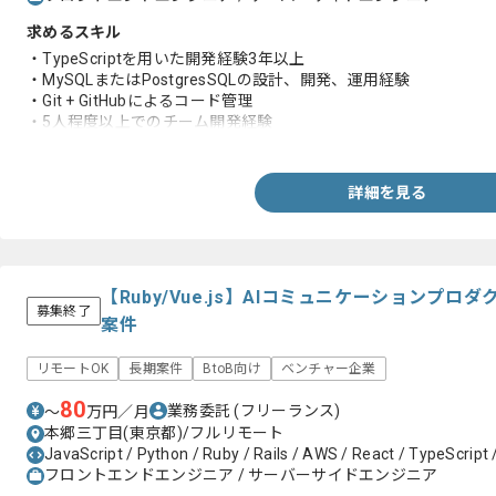
求めるスキル
・TypeScriptを用いた開発経験3年以上
・MySQLまたはPostgresSQLの設計、開発、運用経験
・Git + GitHubによるコード管理
・5人程度以上でのチーム開発経験
・英語のドキュメントを読めること
詳細を見る
【Ruby/Vue.js】AIコミュニケーションプ
募集終了
案件
リモートOK
長期案件
BtoB向け
ベンチャー企業
80
業務委託
(フリーランス)
〜
万円／月
本郷三丁目(東京都)/フルリモート
JavaScript / Python / Ruby / Rails / AWS / React / TypeScript 
フロントエンドエンジニア / サーバーサイドエンジニア