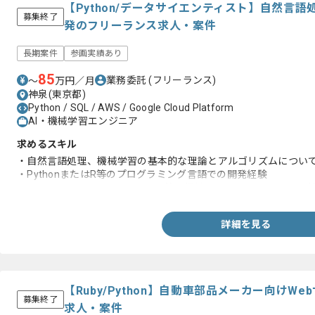
【Python/データサイエンティスト】自然言語
募集終了
発のフリーランス求人・案件
長期案件
参画実績あり
85
業務委託
(フリーランス)
〜
万円／月
神泉(東京都)
Python / SQL / AWS / Google Cloud Platform
AI・機械学習エンジニア
求めるスキル
・自然言語処理、機械学習の基本的な理論とアルゴリズムについ
・PythonまたはR等のプログラミング言語での開発経験
・TensorFlow、Keras、PyTorch等の機械学習フレームワークの
詳細を見る
【Ruby/Python】自動車部品メーカー向けW
募集終了
求人・案件