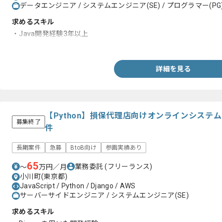
データエンジニア / システムエンジニア(SE) / プログラマー(PG
求めるスキル
・Java開発経験3年以上
・フロント、バックエンド双方の開発経験
詳細を見る
【Python】損保代理店向けオンラインシステ
募集終了
件
長期案件
急募
BtoB向け
参画実績あり
65
業務委託
(フリーランス)
〜
万円／月
小川町(東京都)
JavaScript / Python / Django / AWS
サーバーサイドエンジニア / システムエンジニア(SE)
求めるスキル