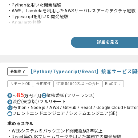
・Pythonを用いた開発経験
・AWS、Lambdaを利用したAWSサーバレスアーキテクチャ経験
・Typescriptを用いた開発経験
・Angularの経験
・SQLの経験
・CircleCI、その他CI/CDツールの経験
詳細を見る
【Python/Typescript/React】接客サ
募集終了
リモートOK
長期案件
従業員1000名以上の会社
BtoC向け
85
業務委託
(フリーランス)
〜
万円／月
渋谷(東京都)/フルリモート
Python / Node.js / AWS / GitHub / React / Google Cloud Platfo
フロントエンドエンジニア / システムエンジニア(SE)
求めるスキル
・WEBシステムのバックエンド開発経験3年以上
・React等のJSフレームワークを用いた業務での開発経験