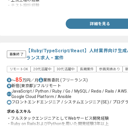
・上流工程の経験
・テスト設計経験
・AWS環境での開発経験
・バックエンド開発経験
・ペアプログラミングの経験
詳細を見る
【Ruby/TypeScript/React】人材業界向
募集終了
ランス求人・案件
リモートOK
20代活躍中
30代活躍中
長期案件
参画実績あり
85
業務委託
(フリーランス)
〜
万円／月
新宿(東京都)/フルリモート
JavaScript / Python / Ruby / Go / MySQL / Redis / Rails / AWS 
Google Cloud Platform / Ansible
フロントエンドエンジニア / システムエンジニア(SE) / プログラ
求めるスキル
・フルスタックエンジニアとしてWebサービス開発経験
・Ruby on RailsおよびPythonを用いた開発経験3年以上