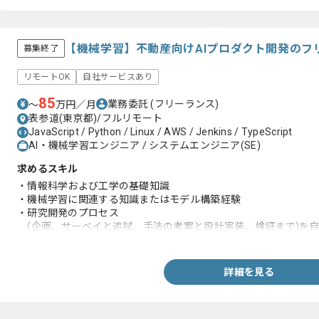
【機械学習】不動産向けAIプロダクト開発のフ
募集終了
リモートOK
自社サービスあり
85
業務委託
(フリーランス)
〜
万円／月
表参道(東京都)/フルリモート
JavaScript / Python / Linux / AWS / Jenkins / TypeScript
AI・機械学習エンジニア / システムエンジニア(SE)
求めるスキル
・情報科学および工学の基礎知識
・機械学習に関連する知識またはモデル構築経験
・研究開発のプロセス
(企画、サーベイと追試、手法の考案と設計実装、検証まで)を
技術で事業課題を解決した経験
・ユーザーのフィードバックを受けながら機能改善した経験
詳細を見る