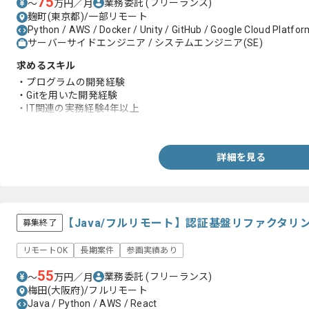
75
業務委託
(フリーランス)
〜
万円／月
麹町(東京都)/一部リモート
Python / AWS / Docker / Unity / GitHub / Google Cloud Platfor
サーバーサイドエンジニア / システムエンジニア(SE)
求めるスキル
・プログラムの開発経験
・Gitを用いた開発経験
・IT関連の実務経験4年以上
・AWSやGCPなどのクラウド利用経験
詳細を見る
【Java/フルリモート】認証基盤リファクタ
募集終了
リモートOK
長期案件
参画実績あり
55
業務委託
(フリーランス)
〜
万円／月
梅田(大阪府)/フルリモート
Java / Python / AWS / React