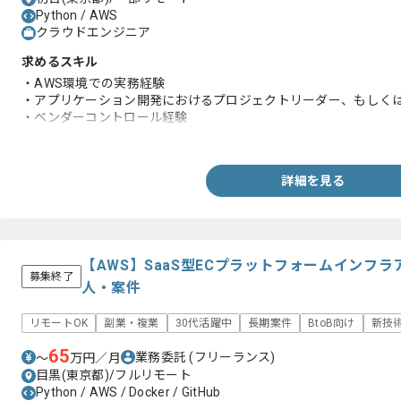
Python / AWS
クラウドエンジニア
求めるスキル
・AWS環境での実務経験
・アプリケーション開発におけるプロジェクトリーダー、もしく
・ベンダーコントロール経験
・アプリケーション開発における方式設計、仕様書作成経験
詳細を見る
【AWS】SaaS型ECプラットフォームインフ
募集終了
人・案件
リモートOK
副業・複業
30代活躍中
長期案件
BtoB向け
新技
65
業務委託
(フリーランス)
〜
万円／月
目黒(東京都)/フルリモート
Python / AWS / Docker / GitHub