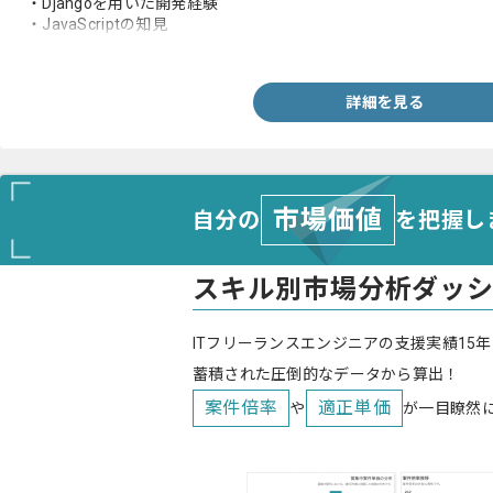
・Djangoを用いた開発経験
・JavaScriptの知見
・損害保険の案件への参画経験
詳細を見る
市場価値
自分の
を把握し
スキル別市場分析ダッ
ITフリーランスエンジニアの支援実績15年
蓄積された圧倒的なデータから算出！
案件倍率
適正単価
や
が一目瞭然