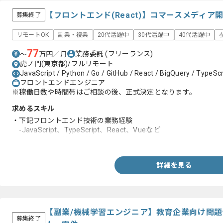
【フロントエンド(React)】コマースメディ
募集終了
リモートOK
副業・複業
20代活躍中
30代活躍中
40代活躍中
77
業務委託
(フリーランス)
〜
万円／月
虎ノ門(東京都)/フルリモート
JavaScript / Python / Go / GitHub / React / BigQuery / TypeScr
フロントエンドエンジニア
※稼働日数や時間帯はご相談の後、正式決定となります。
求めるスキル
・下記フロントエンド技術の業務経験
-JavaScript、TypeScript、React、Vueなど
・バックエンド技術の利用経験
詳細を見る
【副業/機械学習エンジニア】教育企業向け問
募集終了