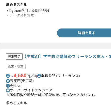
求めるスキル
・Pythonを用いた開発経験
・データ分析経験
・基本的なアルゴリズム設計経験
詳細を見る
【生成AI】学生向け講師のフリーランス求人・
募集終了
副業・複業
4,680
業務委託
(フリーランス)
〜
円／時
五反田(東京都)
Python
サーバーサイドエンジニア
※稼働日数や時間帯はご相談の後、正式決定となります。
求めるスキル
・生成AI/プロンプトの知見