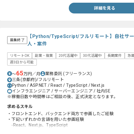
詳細を見る
【Python/TypeScript/フルリモート】
募集終了
人・案件
リモートOK
副業・複業
20代活躍中
30代活躍中
長期案件
急
週3日から可能
65
業務委託
(フリーランス)
〜
万円／月
三条(京都府)/フルリモート
Python / ASP.NET / React / TypeScript / Next.js
インフラエンジニア / サーバーエンジニア / 社内SE
※稼働日数や時間帯はご相談の後、正式決定となります。
求めるスキル
・フロントエンド、バックエンド両方で参画したご経験
・下記いずれかの言語を用いた参画経験
-React、Next.js、TypeScript
-Python、ASP.NET