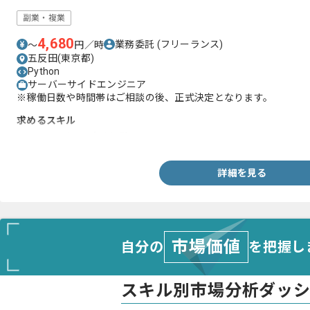
副業・複業
4,680
業務委託
(フリーランス)
〜
円／時
五反田(東京都)
Python
サーバーサイドエンジニア
※稼働日数や時間帯はご相談の後、正式決定となります。
求めるスキル
・Linuxを用いた実務経験
詳細を見る
市場価値
自分の
を把握し
スキル別市場分析ダッ