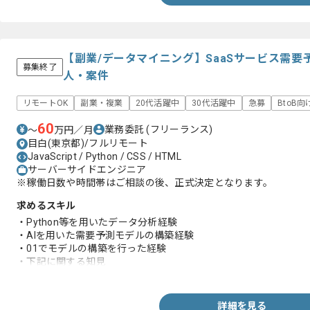
【副業/データマイニング】SaaSサービス需
募集終了
人・案件
リモートOK
副業・複業
20代活躍中
30代活躍中
急募
BtoB向
60
業務委託
(フリーランス)
〜
万円／月
目白(東京都)/フルリモート
JavaScript / Python / CSS / HTML
サーバーサイドエンジニア
※稼働日数や時間帯はご相談の後、正式決定となります。
求めるスキル
・Python等を用いたデータ分析経験
・AIを用いた需要予測モデルの構築経験
・01でモデルの構築を行った経験
・下記に関する知見
-HTML
-CSS
-JavaScript
詳細を見る