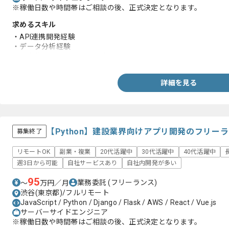
※稼働日数や時間帯はご相談の後、正式決定となります。
求めるスキル
・API連携開発経験
・データ分析経験
・基本的なアルゴリズム設計経験
詳細を見る
【Python】建設業界向けアプリ開発のフリー
募集終了
リモートOK
副業・複業
20代活躍中
30代活躍中
40代活躍中
週3日から可能
自社サービスあり
自社内開発が多い
95
業務委託
(フリーランス)
〜
万円／月
渋谷(東京都)/フルリモート
JavaScript / Python / Django / Flask / AWS / React / Vue.js
サーバーサイドエンジニア
※稼働日数や時間帯はご相談の後、正式決定となります。