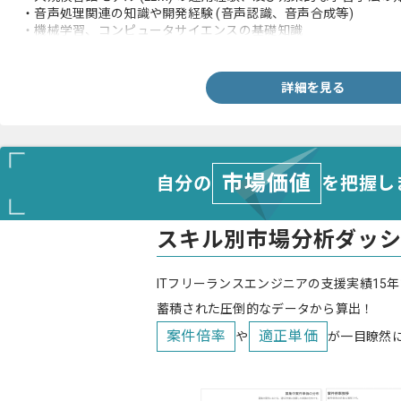
・音声処理関連の知識や開発経験 (音声認識、音声合成等)
・機械学習、コンピュータサイエンスの基礎知識
・Webアプリケーションの開発/運用経験 (Python等)
・ネットワーク/データベースの基礎知識
・テックリードやCTOなどの経験
詳細を見る
市場価値
自分の
を把握し
スキル別市場分析ダッ
ITフリーランスエンジニアの支援実績15年
蓄積された圧倒的なデータから算出！
案件倍率
適正単価
や
が一目瞭然