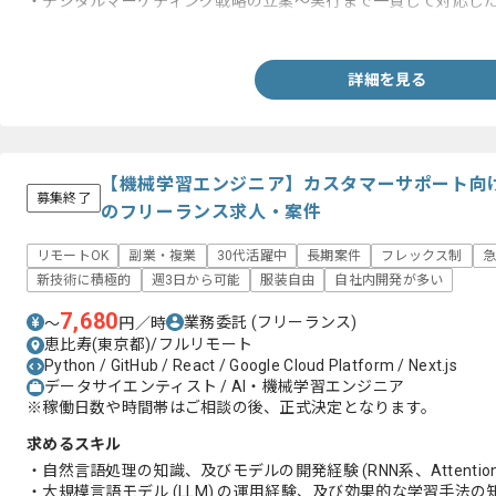
・デジタルマーケティング戦略の立案～実行まで一貫して対応し
・事業のKGI/KPI構造を理解し自分で課題設定を行った経験
詳細を見る
【機械学習エンジニア】カスタマーサポート向け
募集終了
のフリーランス求人・案件
リモートOK
副業・複業
30代活躍中
長期案件
フレックス制
急
新技術に積極的
週3日から可能
服装自由
自社内開発が多い
7,680
業務委託
(フリーランス)
〜
円／時
恵比寿(東京都)/フルリモート
Python / GitHub / React / Google Cloud Platform / Next.js
データサイエンティスト / AI・機械学習エンジニア
※稼働日数や時間帯はご相談の後、正式決定となります。
求めるスキル
・自然言語処理の知識、及びモデルの開発経験 (RNN系、Attentio
・大規模言語モデル (LLM) の運用経験、及び効果的な学習手法の知識 