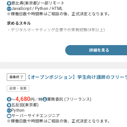
恵比寿(東京都)/一部リモート
JavaScript / Python / HTML
※稼働日数や時間帯はご相談の後、正式決定となります。
求めるスキル
・デジタルマーケティング企業での実務経験(4年以上)
・リスティング広告やGoogleアナリティクス等の運用、解析経験
詳細を見る
【オープンポジション】学生向け講師のフリー
募集終了
副業・複業
4,680
業務委託
(フリーランス)
〜
円／時
五反田(東京都)
Python
サーバーサイドエンジニア
※稼働日数や時間帯はご相談の後、正式決定となります。