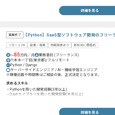
詳細を見る
【Python】SaaS型ソフトウェア開発のフリ
募集終了
リモートOK
副業・複業
参画実績あり
新技術に積極的
85
業務委託
(フリーランス)
〜
万円／月
六本木一丁目(東京都)/フルリモート
Python / Django
サーバーサイドエンジニア / AI・機械学習エンジニア
※稼働日数や時間帯はご相談の後、正式決定となります。
求めるスキル
・Pythonを用いた開発経験(3年以上)
・Dashライブラリを用いた開発経験(半年以上)
・ソフトウェア開発経験(3年以上)
詳細を見る