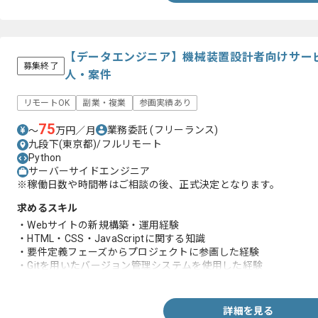
【データエンジニア】機械装置設計者向けサー
募集終了
人・案件
リモートOK
副業・複業
参画実績あり
75
業務委託
(フリーランス)
〜
万円／月
九段下(東京都)/フルリモート
Python
サーバーサイドエンジニア
※稼働日数や時間帯はご相談の後、正式決定となります。
求めるスキル
・Webサイトの新規構築・運用経験
・HTML・CSS・JavaScriptに関する知識
・要件定義フェーズからプロジェクトに参画した経験
・Gitを用いたバージョン管理システムを使用した経験
・ AWSサービスを用いたWebサイト構築経験
詳細を見る