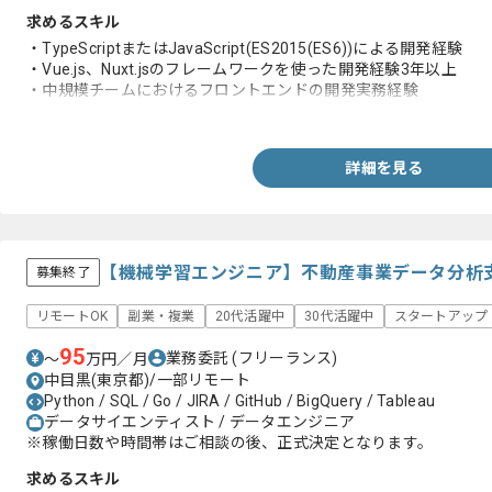
求めるスキル
・TypeScriptまたはJavaScript(ES2015(ES6))による開発経験
・Vue.js、Nuxt.jsのフレームワークを使った開発経験3年以上
・中規模チームにおけるフロントエンドの開発実務経験
・toBサービスの開発実務経験
詳細を見る
【機械学習エンジニア】不動産事業データ分析
募集終了
リモートOK
副業・複業
20代活躍中
30代活躍中
スタートアップ
95
業務委託
(フリーランス)
〜
万円／月
中目黒(東京都)/一部リモート
Python / SQL / Go / JIRA / GitHub / BigQuery / Tableau
データサイエンティスト / データエンジニア
※稼働日数や時間帯はご相談の後、正式決定となります。
求めるスキル