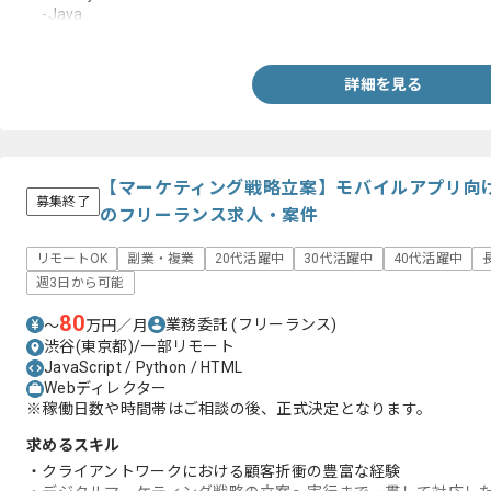
-Java
-Kotlin
-Python
詳細を見る
【マーケティング戦略立案】モバイルアプリ向
募集終了
のフリーランス求人・案件
リモートOK
副業・複業
20代活躍中
30代活躍中
40代活躍中
週3日から可能
80
業務委託
(フリーランス)
〜
万円／月
渋谷(東京都)/一部リモート
JavaScript / Python / HTML
Webディレクター
※稼働日数や時間帯はご相談の後、正式決定となります。
求めるスキル
・クライアントワークにおける顧客折衝の豊富な経験