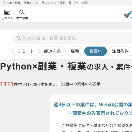
Python × 副業・複業のフリーランス求人・案件一覧 - 7ページ目
企業の方
案件検索
リモート
都道府県
職種
言語
注目条件
+1
Python×副業・複業
の求人・案件
1111
公開中の案件のみ表示
件中241~280件を表示