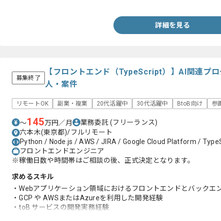
詳細を見る
【フロントエンド（TypeScript）】AI関連
募集終了
人・案件
リモートOK
副業・複業
20代活躍中
30代活躍中
BtoB向け
参
145
業務委託
(フリーランス)
〜
万円／月
六本木(東京都)/フルリモート
Python / Node.js / AWS / JIRA / Google Cloud Platform / TypeSc
フロントエンドエンジニア
※稼働日数や時間帯はご相談の後、正式決定となります。
求めるスキル
・Webアプリケーション領域におけるフロントエンドとバックエ
・GCP や AWSまたはAzureを利用した開発経験
・toB サービスの開発実務経験
・小規模開発経験