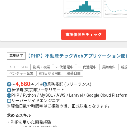
市場価値をチェック
【PHP】不動産テックWebアプリケーション
募集終了
リモートOK
副業・複業
20代活躍中
30代活躍中
長期案件
新
ベンチャー企業
週3日から可能
服装自由
4,680
業務委託
(フリーランス)
〜
円／時
神保町(東京都)/一部リモート
PHP / Python / MySQL / AWS / Laravel / Google Cloud Platfor
サーバーサイドエンジニア
※稼働日数や時間帯はご相談の後、正式決定となります。
求めるスキル
・PHPを用いた開発経験