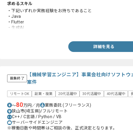
求めるスキル
・下記いずれか実務経験をお持ちであること
・Java
・Flutter
・生成AI
・ネットワーク
・AWS
・UI/UX(Design)
詳細を見る
・UI/UX(App)
・マーケティング
・デザインコーディング
【機械学習エンジニア】事業会社向けソフトウ
募集終了
案件
リモートOK
副業・複業
20代活躍中
30代活躍中
40代活躍中
80
業務委託
(フリーランス)
〜
万円／月
狭山市(埼玉県)/フルリモート
C++ / C言語 / Python / VB
サーバーサイドエンジニア
※稼働日数や時間帯はご相談の後、正式決定となります。