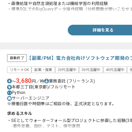
・画像処理や自然言語処理または機械学習の利用経験
・標準SQLでのBigQueryデータ操作経験（分析関数が使いこな
・機械学習エンジニアとしての実務経験
詳細を見る
【副業/PM】電力会社向けソフトウェア開発の
募集終了
リモートOK
副業・複業
20代活躍中
30代活躍中
40代活躍中
3,680
業務委託
(フリーランス)
〜
円／時
本郷三丁目(東京都)/フルリモート
Python
サーバーエンジニア
※稼働日数や時間帯はご相談の後、正式決定となります。
求めるスキル
・SEとしてウォーターフォール型プロジェクトに参画した経験(3
-要件定義、設計、テスト、保守運用
・Pythonの開発経験