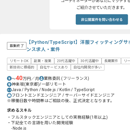
【Python/TypeScript】洋服フィッティ
募集終了
ンス求人・案件
リモートOK
副業・複業
20代活躍中
30代活躍中
長期案件
リ
新技術に積極的
自社サービスあり
自社内開発が多い
40
業務委託
(フリーランス)
〜
万円／月
神楽坂(東京都)/一部リモート
Java / Python / Node.js / Kotlin / TypeScript
フロントエンドエンジニア / サーバーサイドエンジニア
※稼働日数や時間帯はご相談の後、正式決定となります。
求めるスキル
・フルスタックエンジニアとしての実務経験(1年以上)
・下記全ての言語を用いた開発経験
-Node.js