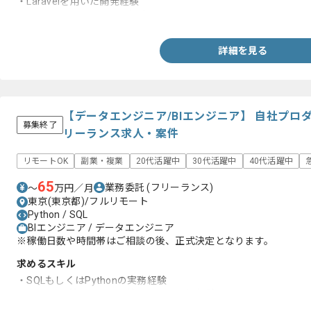
・Laravelを用いた開発経験
・AWS Lambdaでの開発経験
詳細を見る
【データエンジニア/BIエンジニア】 自社プ
募集終了
リーランス求人・案件
リモートOK
副業・複業
20代活躍中
30代活躍中
40代活躍中
65
業務委託
(フリーランス)
〜
万円／月
東京(東京都)/フルリモート
Python / SQL
BIエンジニア / データエンジニア
※稼働日数や時間帯はご相談の後、正式決定となります。
求めるスキル
・SQLもしくはPythonの実務経験
・lightdash等BIツールの管理または運用経験