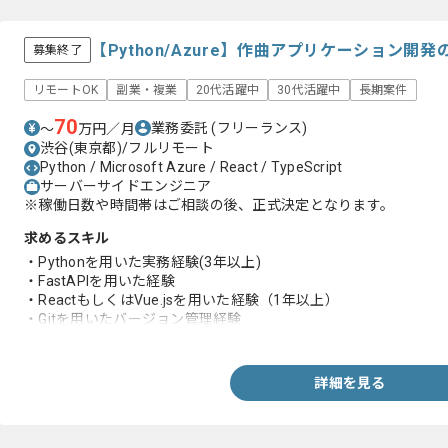
【Python/Azure】作曲アプリケーション
募集終了
リモートOK
副業・複業
20代活躍中
30代活躍中
長期案件
70
業務委託
(フリーランス)
〜
万円／月
渋谷(東京都)/フルリモート
Python / Microsoft Azure / React / TypeScript
サーバーサイドエンジニア
※稼働日数や時間帯はご相談の後、正式決定となります。
求めるスキル
・Pythonを用いた実務経験(3年以上)
・FastAPIを用いた経験
・ReactもしくはVue.jsを用いた経験（1年以上）
・Gitを用いたバージョン管理経験
・Azureを用いた開発経験
・ネイティブレベルの英語対応経験
詳細を見る