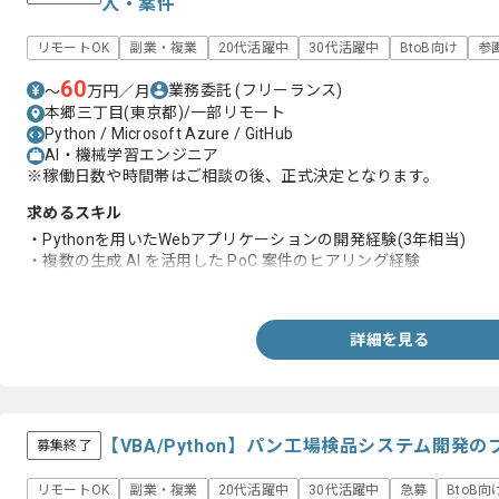
人・案件
リモートOK
副業・複業
20代活躍中
30代活躍中
BtoB向け
参
60
業務委託
(フリーランス)
〜
万円／月
本郷三丁目(東京都)/一部リモート
Python / Microsoft Azure / GitHub
AI・機械学習エンジニア
※稼働日数や時間帯はご相談の後、正式決定となります。
求めるスキル
・Pythonを用いたWebアプリケーションの開発経験(3年相当)
・複数の生成 AI を活用した PoC 案件のヒアリング経験
・要件定義から最終報告までの経験(実装も含む)
詳細を見る
【VBA/Python】パン工場検品システム開発
募集終了
リモートOK
副業・複業
20代活躍中
30代活躍中
急募
BtoB向