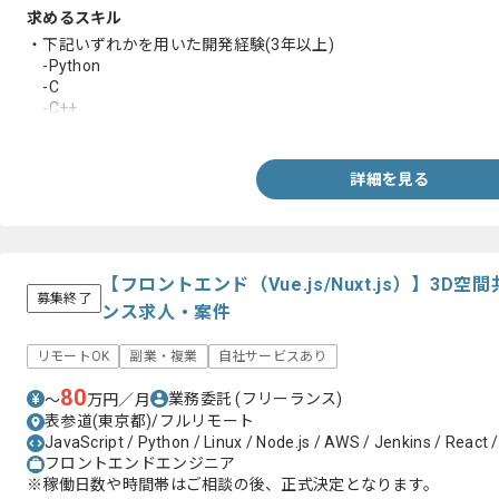
求めるスキル
・下記いずれかを用いた開発経験(3年以上)
-Python
-C
-C++
-VB
・ソフトウェア開発における設計から実装までの実務経験
・AI機械学習の実務経験
詳細を見る
-３DCAD経験
-自動化のアプリ開発経験
【フロントエンド（Vue.js/Nuxt.js）】3
募集終了
ンス求人・案件
リモートOK
副業・複業
自社サービスあり
80
業務委託
(フリーランス)
〜
万円／月
表参道(東京都)/フルリモート
JavaScript / Python / Linux / Node.js / AWS / Jenkins / React / 
フロントエンドエンジニア
※稼働日数や時間帯はご相談の後、正式決定となります。