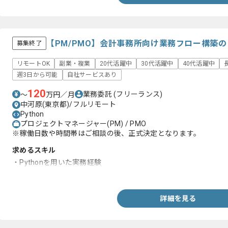
【PM/PMO】会計事務所向け業務フロー構築
募集終了
リモートOK
副業・複業
20代活躍中
30代活躍中
40代活躍中
週3日から可能
自社サービスあり
120
業務委託
(フリーランス)
〜
万円／月
中河原(東京都)/フルリモート
Python
プロジェクトマネージャー(PM) / PMO
※稼働日数や時間帯はご相談の後、正式決定となります。
求めるスキル
・Pythonを用いた実務経験
・ワークフロー等作成経験
詳細を見る