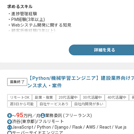
求めるスキル
・進捗管理経験
・PM経験(3年以上)
・Webシステム開発に関する知見
・顧客折衝経験(3年以上)
・事業会社の稟議、決裁に関する知見
詳細を見る
【Python/機械学習エンジニア】建設業界向け
募集終了
ンス求人・案件
リモートOK
副業・複業
20代活躍中
30代活躍中
40代活躍中
週3日から可能
自社サービスあり
自社内開発が多い
95
業務委託
(フリーランス)
〜
万円／月
渋谷(東京都)/フルリモート
JavaScript / Python / Django / Flask / AWS / React / Vue.js
サーバーサイドエンジニア