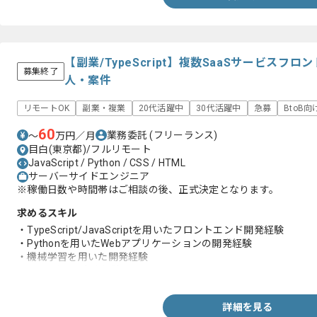
・DBを用いた実務経験
【副業/TypeScript】複数SaaSサービス
募集終了
人・案件
リモートOK
副業・複業
20代活躍中
30代活躍中
急募
BtoB向
60
業務委託
(フリーランス)
〜
万円／月
目白(東京都)/フルリモート
JavaScript / Python / CSS / HTML
サーバーサイドエンジニア
※稼働日数や時間帯はご相談の後、正式決定となります。
求めるスキル
・TypeScript/JavaScriptを用いたフロントエンド開発経験
・Pythonを用いたWebアプリケーションの開発経験
・機械学習を用いた開発経験
・DBを用いた実務経験
詳細を見る