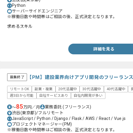
Python
サーバーサイドエンジニア
※稼働日数や時間帯はご相談の後、正式決定となります。
求めるスキル
・HTML/CSSの開発経験
詳細を見る
【PM】建設業界向けアプリ開発のフリーラン
募集終了
リモートOK
副業・複業
20代活躍中
30代活躍中
40代活躍中
週3日から可能
自社サービスあり
自社内開発が多い
85
業務委託
(フリーランス)
〜
万円／月
渋谷(東京都)/フルリモート
JavaScript / Python / Django / Flask / AWS / React / Vue.js
プロジェクトマネージャー(PM)
※稼働日数や時間帯はご相談の後、正式決定となります。