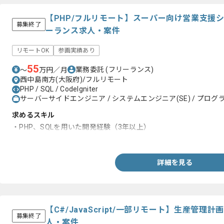
【PHP/フルリモート】スーパー向け営業支援
募集終了
ーランス求人・案件
リモートOK
参画実績あり
55
業務委託
(フリーランス)
〜
万円／月
西中島南方(大阪府)/フルリモート
PHP / SQL / CodeIgniter
サーバーサイドエンジニア / システムエンジニア(SE) / プログラ
求めるスキル
・PHP、SQLを用いた開発経験（3年以上）
・基本設計以降の開発経験
詳細を見る
【C#/JavaScript/一部リモート】生産管
募集終了
人・案件