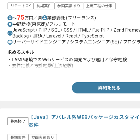
リモートOK
長期案件
参画実績あり
上流工程の仕事
75
業務委託
(フリーランス)
〜
万円／月
中野新橋(東京都)/フルリモート
JavaScript / PHP / SQL / CSS / HTML / FuelPHP / Zend Framewo
Backlog / JIRA / Laravel / React / TypeScript
サーバーサイドエンジニア / システムエンジニア(SE) / プログラ
求めるスキル
・LAMP環境でのWebサービスの開発および運用と保守経験
・要件定義と設計経験(上流経験)
・レガシーシステムでの開発経験
詳細を見る
【Java】アパレル系WEBパッケージカスタマ
募集終了
案件
長期案件
参画実績あり