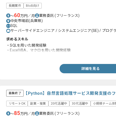
長期案件
BtoB向け
60
業務委託
(フリーランス)
〜
万円／月
中央市場前(兵庫県)
SQL
サーバーサイドエンジニア / システムエンジニア(SE) / プログラ
求めるスキル
・SQLを用いた開発経験
・ExcelVBA、マクロを用いた開発経験
・ER図からデータ関連を理解した上での開発経験
詳細を見る
【Python】自然言語処理サービス開発支援の
募集終了
リモートOK
副業・複業
20代活躍中
30代活躍中
小規模チーム体
85
業務委託
(フリーランス)
〜
万円／月