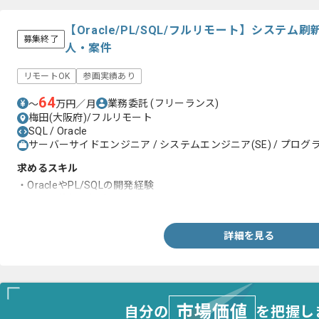
【Oracle/PL/SQL/フルリモート】システ
募集終了
人・案件
リモートOK
参画実績あり
64
業務委託
(フリーランス)
〜
万円／月
梅田(大阪府)/フルリモート
SQL / Oracle
サーバーサイドエンジニア / システムエンジニア(SE) / プログラ
求めるスキル
・OracleやPL/SQLの開発経験
・データ移行の経験
詳細を見る
市場価値
自分の
を把握し