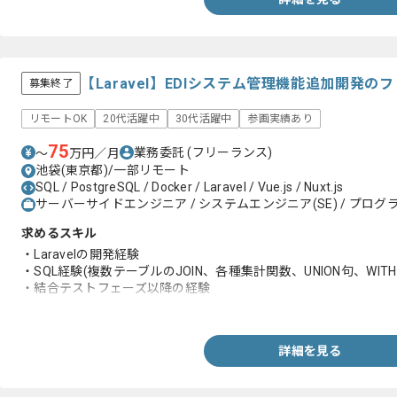
【Laravel】EDIシステム管理機能追加開発
募集終了
リモートOK
20代活躍中
30代活躍中
参画実績あり
75
業務委託
(フリーランス)
〜
万円／月
池袋(東京都)/一部リモート
SQL / PostgreSQL / Docker / Laravel / Vue.js / Nuxt.js
サーバーサイドエンジニア / システムエンジニア(SE) / プログラ
求めるスキル
・Laravelの開発経験
・SQL経験(複数テーブルのJOIN、各種集計関数、UNION句、WIT
・結合テストフェーズ以降の経験
・Docker利用経験
詳細を見る