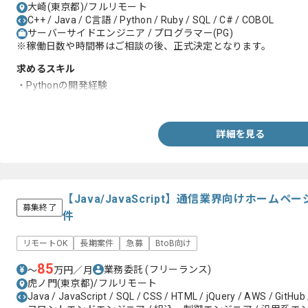
大崎(東京都)/フルリモート
C++ / Java / C言語 / Python / Ruby / SQL / C# / COBOL
サーバーサイドエンジニア / プログラマー(PG)
※稼働日数や時間帯はご相談の後、正式決定となります。
求めるスキル
・Pythonの開発経験
・Pythonの開発環境や実行環境の構築についての知識
詳細を見る
【Java/JavaScript】通信業界向けホー
募集終了
件
リモートOK
長期案件
急募
BtoB向け
85
業務委託
(フリーランス)
〜
万円／月
虎ノ門(東京都)/フルリモート
Java / JavaScript / SQL / CSS / HTML / jQuery / AWS / GitHub 