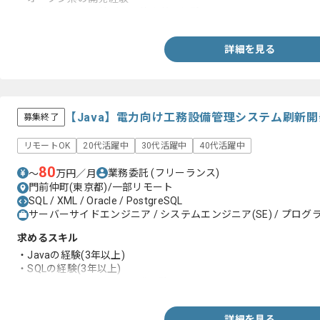
・社内システムの検討や要件定義の経験
詳細を見る
【Java】電力向け工務設備管理システム刷新
募集終了
リモートOK
20代活躍中
30代活躍中
40代活躍中
80
業務委託
(フリーランス)
〜
万円／月
門前仲町(東京都)/一部リモート
SQL / XML / Oracle / PostgreSQL
サーバーサイドエンジニア / システムエンジニア(SE) / プログラ
求めるスキル
・Javaの経験(3年以上)
・SQLの経験(3年以上)
・OracleまたはDB2での開発経験
詳細を見る