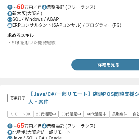
60
業務委託
(フリーランス)
〜
万円／月
新大阪(大阪府)
SQL / Windows / ABAP
ERPコンサルタント(SAPコンサル) / プログラマー(PG)
求めるスキル
・SQLを用いた開発経験
・SAPを用いた案件へ携わった経験
詳細を見る
【Java/C#/一部リモート】店頭POS商談支
募集終了
人・案件
リモートOK
20代活躍中
30代活躍中
40代活躍中
長期案件
自
65
業務委託
(フリーランス)
〜
万円／月
北新地(大阪府)/一部リモート
Java / SQL / C# / Oracle