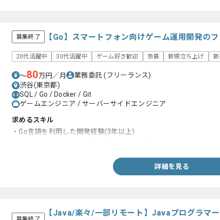
【Go】スマートフォン向けゲーム運用開発の
募集終了
20代活躍中
30代活躍中
ゲーム好き歓迎
急募
新規立ち上げ
新
80
業務委託
(フリーランス)
〜
万円／月
渋谷(東京都)
SQL / Go / Docker / Git
ゲームエンジニア / サーバーサイドエンジニア
求めるスキル
・Go言語を利用した開発経験(3年以上)
・RDBMSおよびNoSQL系の設計と運用経験
詳細を見る
【Java/楽々/一部リモート】Javaプログラ
募集終了