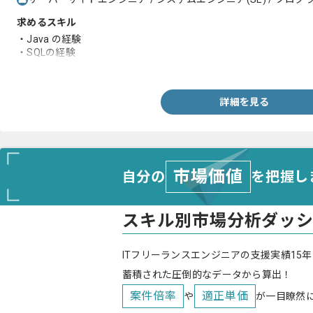
求めるスキル
・Java の経験
・SQLの経験
・web開発経験7年以上
詳細を見る
市場価値
自分の
を把握し
スキル別市場分析ダッ
ITフリーランスエンジニアの支援実績15年
蓄積された圧倒的なデータから算出！
案件倍率
適正単価
や
が一目瞭然