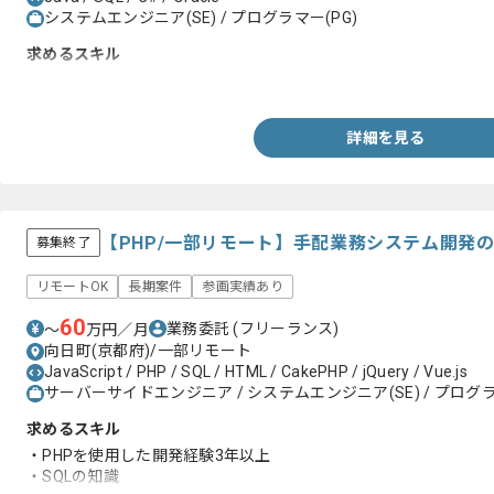
システムエンジニア(SE) / プログラマー(PG)
求めるスキル
・Java及びC#を用いた開発経験
詳細を見る
【PHP/一部リモート】手配業務システム開発
募集終了
リモートOK
長期案件
参画実績あり
60
業務委託
(フリーランス)
〜
万円／月
向日町(京都府)/一部リモート
JavaScript / PHP / SQL / HTML / CakePHP / jQuery / Vue.js
サーバーサイドエンジニア / システムエンジニア(SE) / プログラ
求めるスキル
・PHPを使用した開発経験3年以上
・SQLの知識