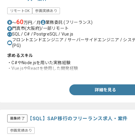
リモートOK
参画実績あり
60
業務委託
(フリーランス)
〜
万円／月
門真市(大阪府)/一部リモート
SQL / C# / PostgreSQL / Vue.js
フロントエンドエンジニア / サーバーサイドエンジニア / システム
(PG)
求めるスキル
・C#やNode.jsを用いた実務経験
・Vue.jsやReactを使用した開発経験
・PostgreSQLを使用した開発経験
詳細を見る
【SQL】SAP移行のフリーランス求人・案件
募集終了
参画実績あり