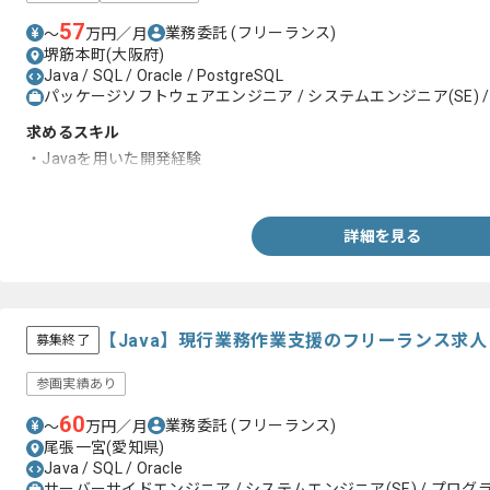
57
業務委託
(フリーランス)
〜
万円／月
堺筋本町(大阪府)
Java / SQL / Oracle / PostgreSQL
パッケージソフトウェアエンジニア / システムエンジニア(SE) /
求めるスキル
・Javaを用いた開発経験
・SQL、PostgreSQL、Oracleいずれかを使用した開発経験
詳細を見る
【Java】現行業務作業支援のフリーランス求
募集終了
参画実績あり
60
業務委託
(フリーランス)
〜
万円／月
尾張一宮(愛知県)
Java / SQL / Oracle
サーバーサイドエンジニア / システムエンジニア(SE) / プログラ