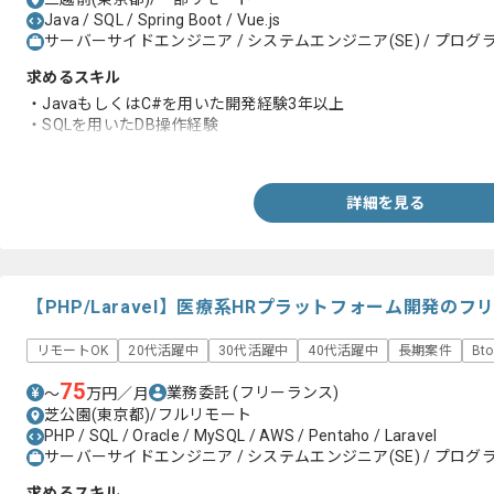
Java / SQL / Spring Boot / Vue.js
サーバーサイドエンジニア / システムエンジニア(SE) / プログラ
求めるスキル
・JavaもしくはC#を用いた開発経験3年以上
・SQLを用いたDB操作経験
・フロントエンドの開発経験
詳細を見る
【PHP/Laravel】医療系HRプラットフォーム開発の
リモートOK
20代活躍中
30代活躍中
40代活躍中
長期案件
Bt
75
業務委託
(フリーランス)
〜
万円／月
芝公園(東京都)/フルリモート
PHP / SQL / Oracle / MySQL / AWS / Pentaho / Laravel
サーバーサイドエンジニア / システムエンジニア(SE) / プログラ
求めるスキル