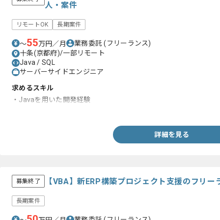
人・案件
リモートOK
長期案件
55
業務委託
(フリーランス)
〜
万円／月
十条(京都府)/一部リモート
Java / SQL
サーバーサイドエンジニア
求めるスキル
・Javaを用いた開発経験
・SQLを用いた開発経験
詳細を見る
【VBA】新ERP構築プロジェクト支援のフリー
募集終了
長期案件
50
業務委託
(フリーランス)