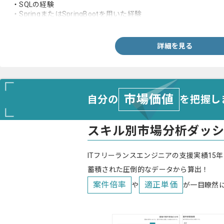
・SQLの経験
・SpringまたはSpringBootを用いた経験
・詳細設計フェーズからの実装経験
詳細を見る
市場価値
自分の
を把握し
スキル別市場分析ダッ
ITフリーランスエンジニアの支援実績15年
蓄積された圧倒的なデータから算出！
案件倍率
適正単価
や
が一目瞭然