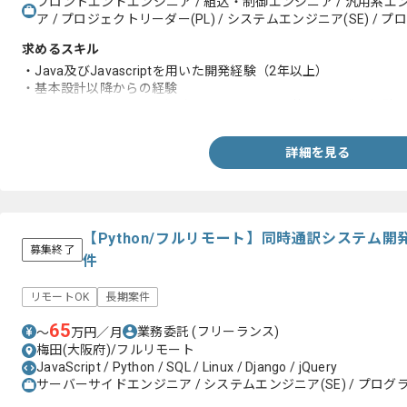
フロントエンドエンジニア / 組込・制御エンジニア / 汎用系エ
ア / プロジェクトリーダー(PL) / システムエンジニア(SE) / プ
求めるスキル
・Java及びJavascriptを用いた開発経験（2年以上）
・基本設計以降からの経験
・Github flow、Git flowなどのワークフローを使った開発の経験
詳細を見る
【Python/フルリモート】同時通訳システム
募集終了
件
リモートOK
長期案件
65
業務委託
(フリーランス)
〜
万円／月
梅田(大阪府)/フルリモート
JavaScript / Python / SQL / Linux / Django / jQuery
サーバーサイドエンジニア / システムエンジニア(SE) / プログラ