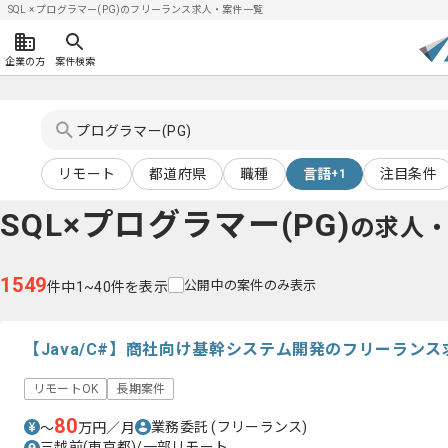
SQL × プログラマー(PG)のフリーランス求人・案件一覧
企業の方
案件検索
リモート
都道府県
職種
言語
注目条件
+1
SQL×プログラマー(PG)
の求人
1549
公開中の案件のみ表示
件中1~40件を表示
【Java/C#】商社向け基幹システム開発のフリーラン
リモートOK
長期案件
80
業務委託
(フリーランス)
〜
万円／月
三越前(東京都)/一部リモート