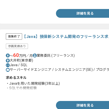
・CakePHPを使用した開発経験
詳細を見る
【Java】損保新システム開発のフリーランス
募集終了
参画実績あり
60
業務委託
(フリーランス)
〜
万円／月
大井町(東京都)
Java / SQL
サーバーサイドエンジニア / システムエンジニア(SE) / プログラ
求めるスキル
・Javaを用いた開発経験(3年以上)
・SQLでの開発経験
・詳細設計工程からの経験(3年以上)
詳細を見る