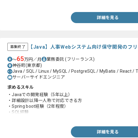
・ドメイン駆動設計のご経験
・人に教えることが好きな方
詳細を見る
【Java】人事Webシステム向け保守開発のフ
募集終了
65
業務委託
(フリーランス)
〜
万円／月
神谷町(東京都)
Java / SQL / Linux / MySQL / PostgreSQL / MyBatis / React / 
サーバーサイドエンジニア
求めるスキル
・Javaでの開発経験（5年以上）
・詳細設計以降一人称で対応できる方
・Spring boot経験（2年程度）
・SQL経験
・テーブル等設計経験
・人に教えることが好きな方
詳細を見る