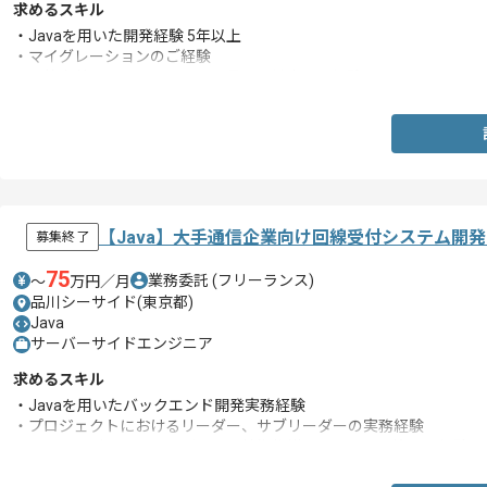
求めるスキル
・Javaを用いた開発経験 5年以上
・マイグレーションのご経験
・要件定義からリリースまで一貫して対応した経験
【Java】大手通信企業向け回線受付システム開
募集終了
75
業務委託
(フリーランス)
〜
万円／月
品川シーサイド(東京都)
Java
サーバーサイドエンジニア
求めるスキル
・Javaを用いたバックエンド開発実務経験
・プロジェクトにおけるリーダー、サブリーダーの実務経験
・コードレビューやメンバーへの技術指導、クオリティ管理の経験