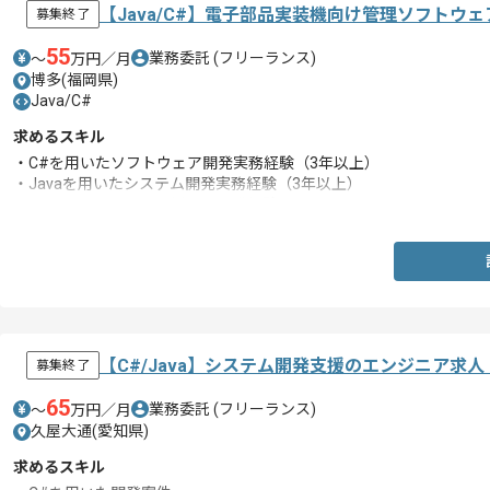
【Java/C#】電子部品実装機向け管理ソフトウ
募集終了
55
業務委託
(フリーランス)
〜
万円／月
博多(福岡県)
Java/C#
求めるスキル
・C#を用いたソフトウェア開発実務経験（3年以上）
・Javaを用いたシステム開発実務経験（3年以上）
・Spring Frameworkを用いた開発経験
【C#/Java】システム開発支援のエンジニア求
募集終了
65
業務委託
(フリーランス)
〜
万円／月
久屋大通(愛知県)
求めるスキル