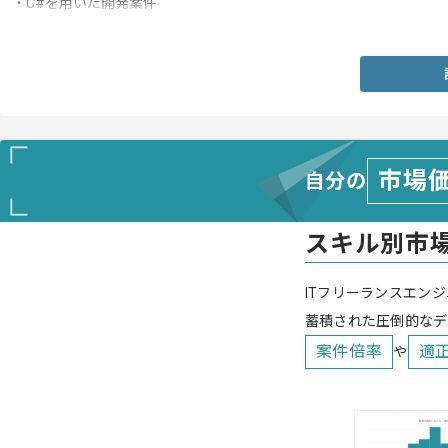
・C#を用いた開発案件
・Javaを用いた開発案件
市場
自分の
スキル別市
ITフリーランスエンジ
蓄積された圧倒的なデ
案件倍率
適
や