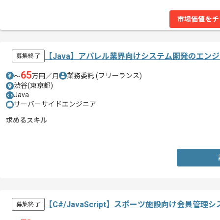
市場価値をチ
【Java】アパレル業界向けシステム開発のエン
募集終了
65
業務委託
(フリーランス)
〜
万円／月
渋谷(東京都)
Java
サーバーサイドエンジニア
求めるスキル
・Javaを用いた開発経験(3年以上)
【C#/JavaScript】スポーツ施設向け会員
募集終了