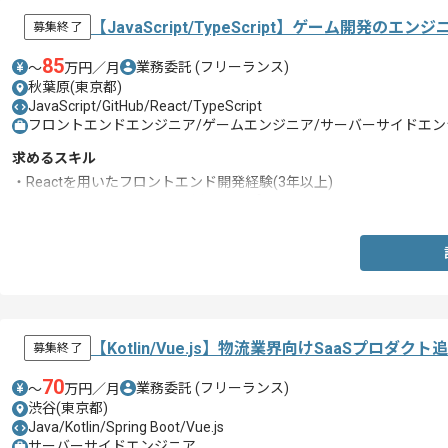
【JavaScript/TypeScript】ゲーム開発のエ
募集終了
85
業務委託
(フリーランス)
〜
万円／月
秋葉原(東京都)
JavaScript/GitHub/React/TypeScript
フロントエンドエンジニア/ゲームエンジニア/サーバーサイドエン
求めるスキル
・Reactを用いたフロントエンド開発経験(3年以上)
・JavaScriptやTypeScriptを用いたアプリケーションWebフロン
【Kotlin/Vue.js】物流業界向けSaaSプロ
募集終了
70
業務委託
(フリーランス)
〜
万円／月
渋谷(東京都)
Java/Kotlin/Spring Boot/Vue.js
サーバーサイドエンジニア