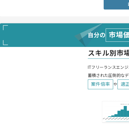
市場
自分の
スキル別市
ITフリーランスエンジ
蓄積された圧倒的なデ
案件倍率
適
や