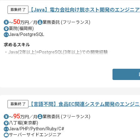
【Java】電力会社向け脱ホスト開発のエンジニ
募集終了
50
業務委託
(フリーランス)
〜
万円／月
薬院(福岡県)
Java/PostgreSQL
求めるスキル
・Java(2年以上)+PostgreSQL(3年以上)での開発経験
・開発標準または共通部品の設計、開発経験
【言語不問】食品EC関連システム開発のエンジ
募集終了
95
業務委託
(フリーランス)
〜
万円／月
八丁堀(東京都)
Java/PHP/Python/Ruby/C#
サーバーサイドエンジニア