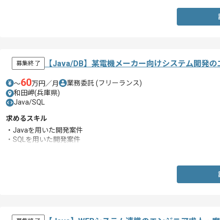
【Java/DB】某電機メーカー向けシステム開発
募集終了
60
業務委託
(フリーランス)
〜
万円／月
和田岬(兵庫県)
Java/SQL
求めるスキル
・Javaを用いた開発案件
・SQLを用いた開発案件
・設計~テスト経験