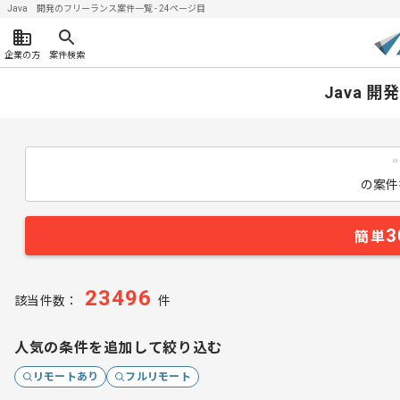
Java 開発のフリーランス案件一覧 - 24ページ目
企業の方
案件検索
Java 
の案件
3
簡単
23496
該当件数：
件
人気の条件を追加して絞り込む
リモートあり
フルリモート