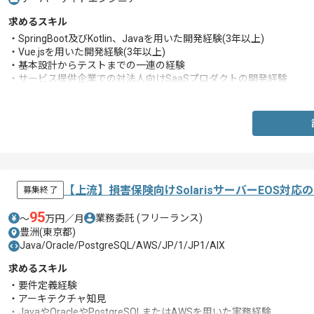
求めるスキル
・SpringBoot及びKotlin、Javaを用いた開発経験(3年以上)
・Vue.jsを用いた開発経験(3年以上)
・基本設計からテストまでの一連の経験
・サービス提供企業での対法人向けSaaSプロダクトの開発経験
・クラウド環境における開発経験
【上流】損害保険向けSolarisサーバーEOS対
募集終了
95
業務委託
(フリーランス)
〜
万円／月
豊洲(東京都)
Java/Oracle/PostgreSQL/AWS/JP/1/JP1/AIX
求めるスキル
・要件定義経験
・アーキテクチャ知見
・JavaやOracleやPostgreSQLまたはAWSを用いた実務経験