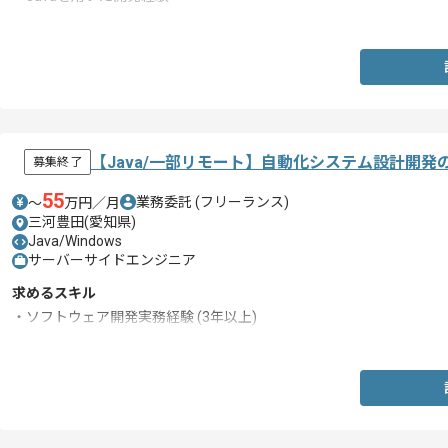
・Oracleを用いた開発経験
【Java/一部リモート】自動化システム設計開
募集終了
55
業務委託
(フリーランス)
〜
万円／月
三河豊田(愛知県)
Java/Windows
サーバーサイドエンジニア
求めるスキル
・ソフトウェア開発実務経験 (3年以上)
・システムエンジニア、プログラミングの実務経験