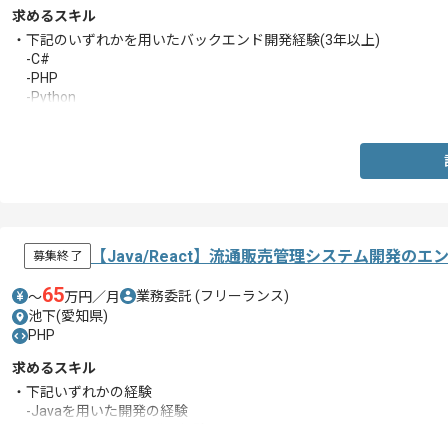
求めるスキル
・下記のいずれかを用いたバックエンド開発経験(3年以上)
-C#
-PHP
-Python
-Ruby
-Java
・AIエージェントを使用した開発経験
【Java/React】流通販売管理システム開発の
募集終了
65
業務委託
(フリーランス)
〜
万円／月
池下(愛知県)
PHP
求めるスキル
・下記いずれかの経験
-Javaを用いた開発の経験
-React.jsを用いた開発の経験