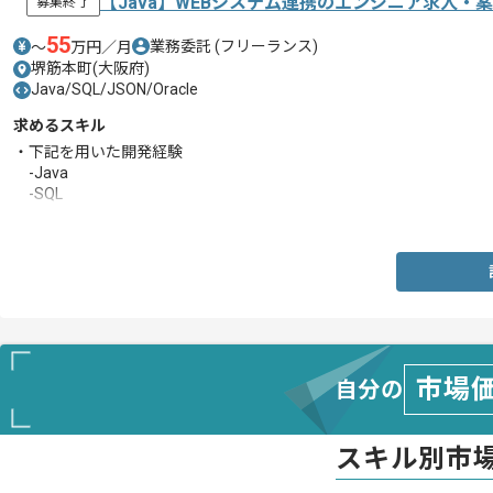
【Java】WEBシステム連携のエンジニア求人・
募集終了
55
業務委託
(フリーランス)
〜
万円／月
堺筋本町(大阪府)
Java/SQL/JSON/Oracle
求めるスキル
・下記を用いた開発経験
-Java
-SQL
-Oracle
市場
自分の
スキル別市