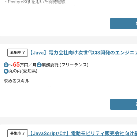
・PostgreSQLを用いた開発経験
・詳細設計以降の工程を一人称で対応した経験
【Java】電力会社向け次世代CIS開発のエンジ
募集終了
65
業務委託
(フリーランス)
〜
万円／月
丸の内(愛知県)
求めるスキル
・Javaを用いた開発経験
【JavaScript/C#】電動モビリティ販売会
募集終了