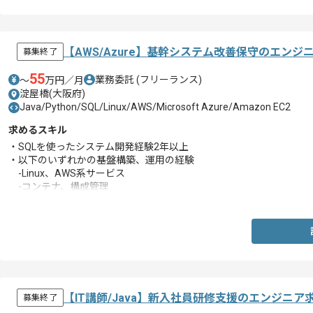
【AWS/Azure】基幹システム改善保守のエンジ
募集終了
55
業務委託
(フリーランス)
〜
万円／月
淀屋橋(大阪府)
Java/Python/SQL/Linux/AWS/Microsoft Azure/Amazon EC2
求めるスキル
・SQLを使ったシステム開発経験2年以上
・以下のいずれかの基盤構築、運用の経験
-Linux、AWS系サービス
-コンテナ、構成管理
-ログ基盤構築、運用
-VPC-HUBの構築
【IT講師/Java】新入社員研修支援のエンジニア
募集終了