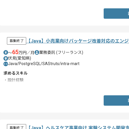
【Java】小売業向けパッケージ改善対応のエン
募集終了
65
業務委託
(フリーランス)
〜
万円／月
伏見(愛知県)
Java/PostgreSQL/SAStruts/intra-mart
求めるスキル
・設計経験
・Webアプリ開発経験
【Java】ヘルスケア事業向け 実験システム開
募集終了