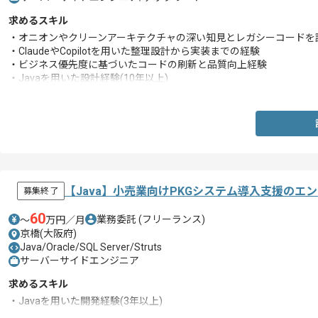
求めるスキル
・オニオンやクリーンアーキテクチャの深い知見とレガシーコードを
・ClaudeやCopilotを用いた整理設計から実装までの経験
・ビジネス優先度に基づいたコードの刷新と品質向上経験
・Javaを用いた設計経験(10年以上)
・AIを用いた設計書作成経験
【Java】小売業向けPKGシステム導入支援のエ
募集終了
60
業務委託
(フリーランス)
〜
万円／月
京橋(大阪府)
Java/Oracle/SQL Server/Struts
サーバーサイドエンジニア
求めるスキル
・Javaを用いた開発経験(3年以上)
・1人称での詳細設計経験