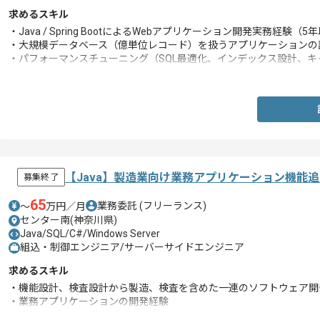
求めるスキル
・Java / Spring BootによるWebアプリケーション開発実務経験（5
・大規模データベース（億単位レコード）を扱うアプリケーションの
・パフォーマンスチューニング（SQL最適化、インデックス設計、
・生成AIおよびAIエージェント（Claude Code、Codex、Dev
【Java】製造業向け業務アプリケーション機能
募集終了
65
業務委託
(フリーランス)
〜
万円／月
センター南(神奈川県)
Java/SQL/C#/Windows Server
組込・制御エンジニア/サーバーサイドエンジニア
求めるスキル
・機能設計、検査設計から製造、検査を含めた一連のソフトウェア開
・業務アプリケーションの開発経験
・VBScript、JAVA、C#、SQLのいずれかの経験