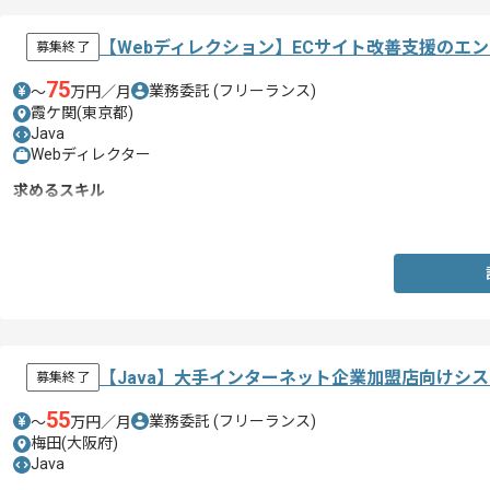
【Webディレクション】ECサイト改善支援のエ
募集終了
75
業務委託
(フリーランス)
〜
万円／月
霞ケ関(東京都)
Java
Webディレクター
求めるスキル
・ECサイトの運営またはWebディレクション実務経験
【Java】大手インターネット企業加盟店向けシ
募集終了
55
業務委託
(フリーランス)
〜
万円／月
梅田(大阪府)
Java