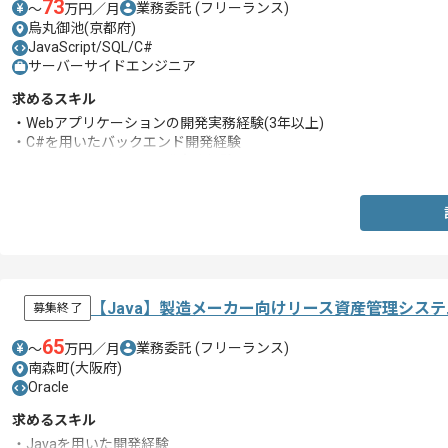
73
業務委託
(フリーランス)
〜
万円／月
烏丸御池(京都府)
JavaScript/SQL/C#
サーバーサイドエンジニア
求めるスキル
・Webアプリケーションの開発実務経験(3年以上)
・C#を用いたバックエンド開発経験
・JavaScriptを用いた開発実務経験
【Java】製造メーカー向けリース資産管理シス
募集終了
65
業務委託
(フリーランス)
〜
万円／月
南森町(大阪府)
Oracle
求めるスキル
・Javaを用いた開発経験