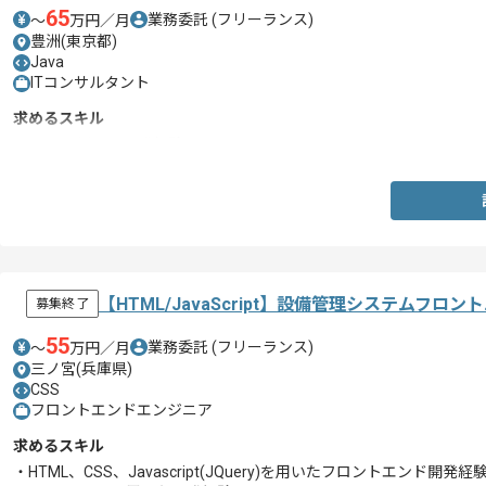
65
業務委託
(フリーランス)
〜
万円／月
豊洲(東京都)
Java
ITコンサルタント
求めるスキル
・Javaを用いた開発経験
【HTML/JavaScript】設備管理システムフ
募集終了
55
業務委託
(フリーランス)
〜
万円／月
三ノ宮(兵庫県)
CSS
フロントエンドエンジニア
求めるスキル
・HTML、CSS、Javascript(JQuery)を用いたフロントエンド開発経