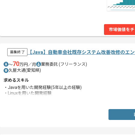
市場価値をチ
【Java】自動車会社既存システム改善改修のエ
募集終了
70
業務委託
(フリーランス)
〜
万円／月
久屋大通(愛知県)
求めるスキル
・Javaを用いた開発経験(5年以上の経験)
・Linuxを用いた開発経験
・Oracle DBを用いた開発経験