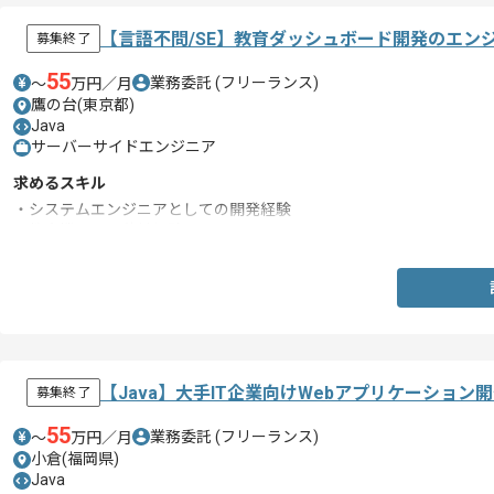
【言語不問/SE】教育ダッシュボード開発のエン
募集終了
55
業務委託
(フリーランス)
〜
万円／月
鷹の台(東京都)
Java
サーバーサイドエンジニア
求めるスキル
・システムエンジニアとしての開発経験
・教育機関での稼働経験
【Java】大手IT企業向けWebアプリケーショ
募集終了
55
業務委託
(フリーランス)
〜
万円／月
小倉(福岡県)
Java