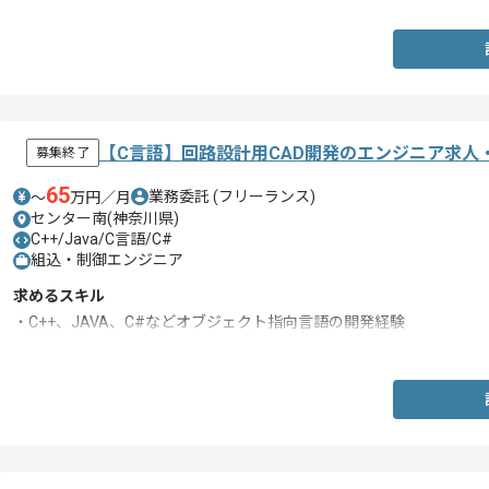
【C言語】回路設計用CAD開発のエンジニア求人
募集終了
65
業務委託
(フリーランス)
〜
万円／月
センター南(神奈川県)
C++/Java/C言語/C#
組込・制御エンジニア
求めるスキル
・C++、JAVA、C#などオブジェクト指向言語の開発経験
・機能設計、検査設計から製造、検査を含めた一連のソフトウェア開