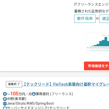
ITフリーランスエンジ
蓄積された圧倒的なデ
案件倍率
適
や
市場価値をチ
【テックリード】FinTech事業向け基幹マイグ
募集終了
105
業務委託
(フリーランス)
〜
万円／月
中野(東京都)
Java/Struts/AWS/Spring Boot
サーバーサイドエンジニア/テックリード