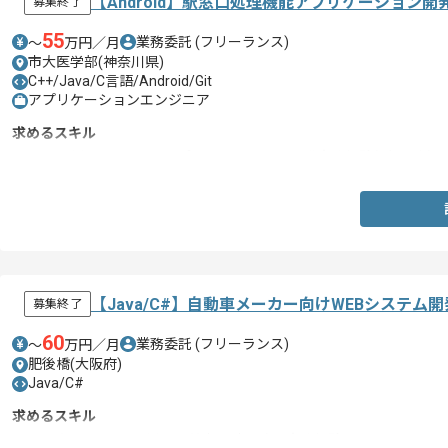
【Android】駅窓口処理機能アプリケーション
募集終了
55
業務委託
(フリーランス)
〜
万円／月
市大医学部(神奈川県)
C++/Java/C言語/Android/Git
アプリケーションエンジニア
求めるスキル
・Javaを用いたAndroidアプリケーションの開発実務経験(5年以上)
【Java/C#】自動車メーカー向けWEBシステ
募集終了
60
業務委託
(フリーランス)
〜
万円／月
肥後橋(大阪府)
Java/C#
求めるスキル
・JavaもしくはC#を用いた基本設計以降の実務経験