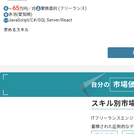
65
業務委託
(フリーランス)
〜
万円／月
赤池(愛知県)
JavaScript/C#/SQL Server/React
求めるスキル
・Reactを用いた開発経験
市場
自分の
スキル別市
ITフリーランスエンジ
蓄積された圧倒的なデ