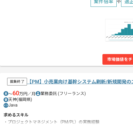
案件倍率
適
や
市場価値をチ
【PM】小売業向け基幹システム刷新/新規開発の
募集終了
60
業務委託
(フリーランス)
〜
万円／月
天神(福岡県)
Java
求めるスキル
・プロジェクトマネジメント（PM/PL）の実務経験
・Java、Postgresストアドを用いた開発/設計の実務経験