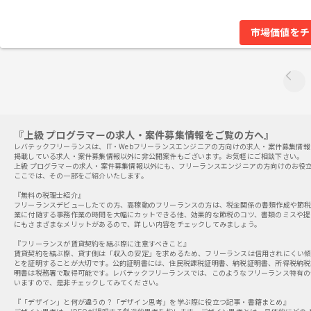
市場価値をチ
『上級 プログラマーの求人・案件募集情報をご覧の方へ』
レバテックフリーランスは、IT・Webフリーランスエンジニアの方向けの求人・案件募集情
掲載している求人・案件募集情報以外に非公開案件もございます。お気軽にご相談下さい。
上級 プログラマーの求人・案件募集情報以外にも、フリーランスエンジニアの方向けのお役
ここでは、その一部をご紹介いたします。
『無料の税理士紹介』
フリーランスデビューしたての方、高稼動のフリーランスの方は、税金関係の書類作成や節税
業に付随する事務作業の時間を大幅にカットできる他、効果的な節税のコツ、書類のミスや提
にもさまざまなメリットがあるので、詳しい内容をチェックしてみましょう。
『フリーランスが賃貸契約を結ぶ際に注意すべきこと』
賃貸契約を結ぶ際、貸す側は「収入の安定」を求めるため、フリーランスは信用されにくい傾
とを証明することが大切です。公的証明書には、住民税課税証明書、納税証明書、所得税納税
明書は税務署で取得可能です。レバテックフリーランスでは、このようなフリーランス特有の
いますので、是非チェックしてみてください。
『「デザイン」と何が違うの？「デザイン思考」を学ぶ際に役立つ記事・書籍まとめ』