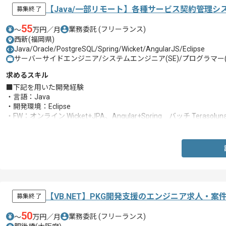
【Java/一部リモート】各種サービス契約管理
募集終了
55
業務委託
(フリーランス)
〜
万円／月
西新(福岡県)
Java/Oracle/PostgreSQL/Spring/Wicket/AngularJS/Eclipse
サーバーサイドエンジニア/システムエンジニア(SE)/プログラマー(
求めるスキル
■下記を用いた開発経験
・言語：Java
・開発環境：Eclipse
・FW：オンライン Wicket+JPA、Angular+Spring バッチ Terasolun
・DB：PostgrsSQL、Oracle
【VB.NET】PKG開発支援のエンジニア求人・案
募集終了
50
業務委託
(フリーランス)
〜
万円／月