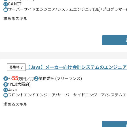
C#.NET
サーバーサイドエンジニア/システムエンジニア(SE)/プログラマー(
求めるスキル
・C#.NET（SE または上級PGレベル）実務経験
【Java】メーカー向け会計システムのエンジニ
募集終了
55
業務委託
(フリーランス)
〜
万円／月
守口(大阪府)
Java
フロントエンドエンジニア/サーバーサイドエンジニア/システムエンジ
求めるスキル
・Javaの上級PG経験