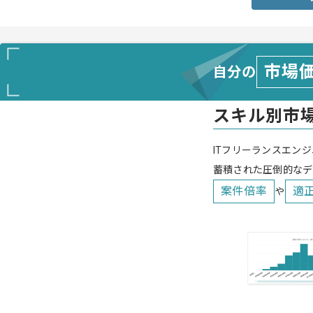
市場
自分の
スキル別市
ITフリーランスエンジ
蓄積された圧倒的なデ
案件倍率
適
や