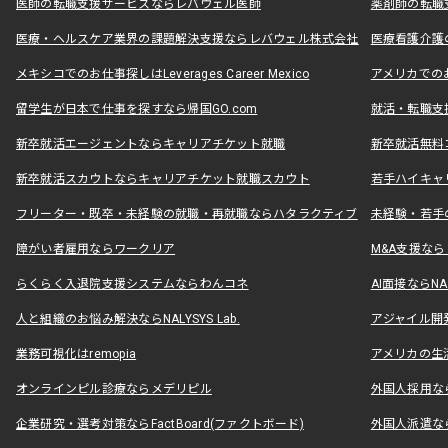
医師の転職支援サービスならレバウェル医師
薬剤師の転職
医療・ヘルスケア業界の課題解決支援ならレバウェル株式会社
医療看護介護の
メキシコでのお仕事探しはLeverages Career Mexico
アメリカでのお仕事
留学生が日本で仕事を探すなら帰国GO.com
就活・転職支
新卒就活エージェントならキャリアチケット就職
新卒就活無料
新卒就活スカウトならキャリアチケット就職スカウト
若手ハイキャ
フリーター・既卒・未経験の就職・再就職ならハタラクティブ
未経験・若手
障がい者雇用ならワークリア
M&A支援な
らくらく入退院支援システムならわんコネ
AI面接ならNAL
人と組織のお悩み解決ならNALYSYS Lab.
アジャイル開発なら
業務可視化はremopia
アメリカの生活
オンラインピル診療ならメデリピル
外国人採用ならLe
企業研究・選考対策ならFactBoard(ファクトボード)
外国人派遣なら