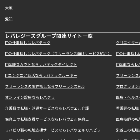
大阪
愛知
レバレジーズグループ関連サイト一覧
ITの仕事探しはレバテック
クリエイター
ITの仕事探しはレバテック（フリーランス向けサービス紹介）
ITの仕事探
IT転職スカウトならレバテックダイレクト
IT転職なら
ITエンジニア就活ならレバテックルーキー
フリーランス
フリーランスの案件探しならフリーランスHub
プログラミン
オンライン診療ならレバクリ
医療・ヘルス
介護職の転職・派遣サービスならレバウェル介護
看護師の転職
保育士の転職支援サービスならレバウェル保育士
医療技師の転
リハビリ職の転職支援サービスならレバウェルリハビリ
栄養士の転職