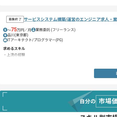
サービスシステム構築/運営のエンジニア求人・
募集終了
75
業務委託
(フリーランス)
〜
万円／月
品川(東京都)
ITアーキテクト/プログラマー(PG)
求めるスキル
・上流の経験
・インフラ設定、セキュリティ設定、構成管理経験
市場
自分の