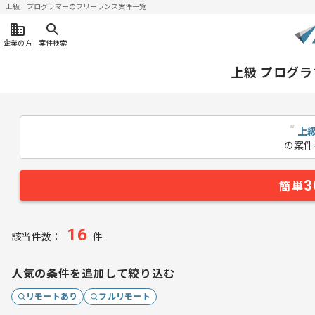
上級 プログラマーのフリーランス案件一覧
企業の方
案件検索
上級 プログ
“
上
の案件
3
簡単
16
該当件数：
件
人気の条件を追加して絞り込む
リモートあり
フルリモート