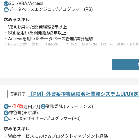
SQL/VBA/Access
データベースエンジニア/プログラマー(PG)
求めるスキル
・VBAを用いた開発経験2年以上
・SQLを用いた開発経験2年以上
・Accessを用いたデータベース管理/集計経験
・Excel関数上級以上(OFFSET、INDEX、MATCH、DATE、SUMPRODU
・集計の素養スキル(億単位の数字の正確性について検証できること)
【PM】外資系損害保険会社業務システムUI/UX
募集終了
145
業務委託
(フリーランス)
〜
万円／月
神谷町(東京都)
UI・UXデザイナー/プログラマー(PG)
求めるスキル
・Webサービスにおけるプロダクトマネジメント経験