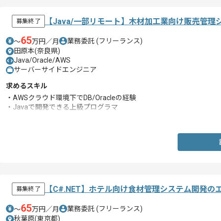
【Java/一部リモート】木材加工業向け販売管
募集終了
65
業務委託
(フリーランス)
〜
万円／月
田原本(奈良県)
Java/Oracle/AWS
サーバーサイドエンジニア
求めるスキル
・AWSクラウド環境下でDB/Oracleの経験
・Javaで開発できる上級プログラマ
・Oracle/Javaでの指導経験
【C#.NET】ホテル向け食材管理システム開発の
募集終了
65
業務委託
(フリーランス)
〜
万円／月
秋葉原(東京都)