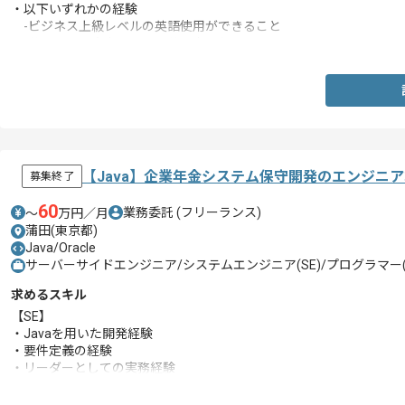
・以下いずれかの経験
-ビジネス上級レベルの英語使用ができること
-英語圏の四大卒レベルの英語力をもつこと
【Java】企業年金システム保守開発のエンジニ
募集終了
60
業務委託
(フリーランス)
〜
万円／月
蒲田(東京都)
Java/Oracle
サーバーサイドエンジニア/システムエンジニア(SE)/プログラマー(
求めるスキル
【SE】
・Javaを用いた開発経験
・要件定義の経験
・リーダーとしての実務経験
【上級PG】