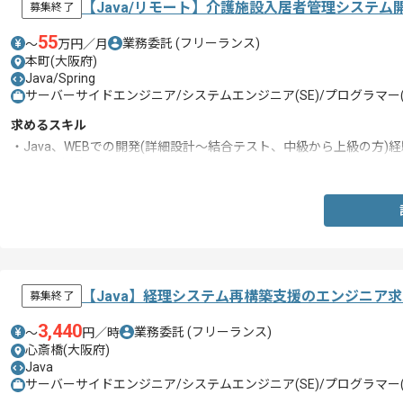
【Java/リモート】介護施設入居者管理システ
募集終了
55
業務委託
(フリーランス)
〜
万円／月
本町(大阪府)
Java/Spring
サーバーサイドエンジニア/システムエンジニア(SE)/プログラマー(
求めるスキル
・Java、WEBでの開発(詳細設計～結合テスト、中級から上級の方)
・Spring経験
【Java】経理システム再構築支援のエンジニア
募集終了
3,440
業務委託
(フリーランス)
〜
円／時
心斎橋(大阪府)
Java
サーバーサイドエンジニア/システムエンジニア(SE)/プログラマー(