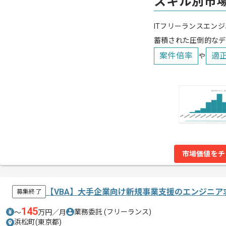
スキル別市
ITフリーランスエンジ
蓄積された圧倒的なデ
案件倍率
適
や
市場価値をチ
【VBA】大手企業向け新規事業支援のエンジニア
募集終了
145
業務委託
(フリーランス)
〜
万円／月
浜松町(東京都)