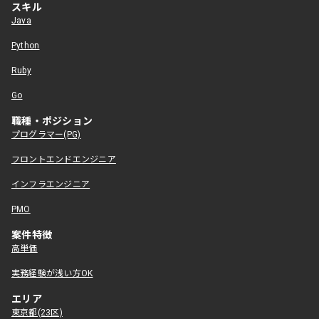
スキル
Java
Python
Ruby
Go
職種・ポジション
プログラマー(PG)
フロントエンドエンジニア
インフラエンジニア
PMO
案件特徴
高単価
実務経験が浅い方OK
エリア
東京都(23区)