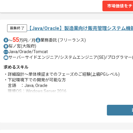
市場価値をチ
【Java/Oracle】製造業向け販売管理システ
募集終了
55
業務委託
(フリーランス)
〜
万円／月
桜ノ宮(大阪府)
Java/Oracle/Tomcat
サーバーサイドエンジニア/システムエンジニア(SE)/プログラマー(
求めるスキル
・詳細設計～単体検証までのフェーズのご経験(上級PGレベル)
・下記環境下での開発が可能な方
言語 ：Java, Oracle
環境OS：Windows Server 2016
DB：Oracle 12c
MW：Apache Tomcat 8.0