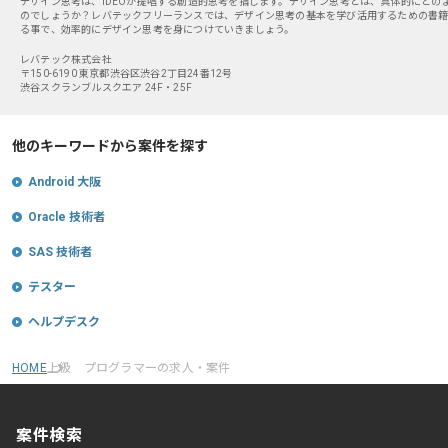
デザイン思考は、IDEOが提唱する創造的思考を指します。デザイン思考とは、具体的にど
のでしょうか？レバテックフリーランスでは、デザイン思考の基本を学び活用するための書籍
る事で、効率的にデザイン思考を身につけていきましょう。
レバテック株式会社
〒150-6190 東京都渋谷区渋谷2丁目24番12号
渋谷スクランブルスクエア 24F・25F
他のキーワードから案件を探す
Android 大阪
Oracle 技術者
SAS 技術者
テスター
ヘルプデスク
HOME
上級 プログラマーの求人・案件
案件検索