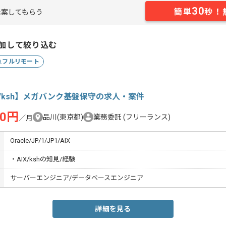
30
簡単
秒！
案してもらう
加して絞り込む
フルリモート
X/ksh】メガバンク基盤保守の求人・案件
00円
品川(東京都)
業務委託
(フリーランス)
／月
Oracle/JP/1/JP1/AIX
・AIX/kshの知見/経験
サーバーエンジニア/データベースエンジニア
詳細を見る