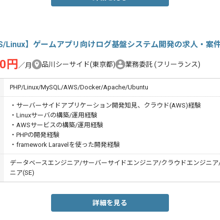
S/Linux】ゲームアプリ向けログ基盤システム開発の求人・案
00円
品川シーサイド(東京都)
業務委託
(フリーランス)
／月
PHP/Linux/MySQL/AWS/Docker/Apache/Ubuntu
・サーバーサイドアプリケーション開発知見、クラウド(AWS)経験
・Linuxサーバの構築/運用経験
・AWSサービスの構築/運用経験
・PHPの開発経験
・framework Laravelを使った開発経験
データベースエンジニア/サーバーサイドエンジニア/クラウドエンジニア
ニア(SE)
詳細を見る