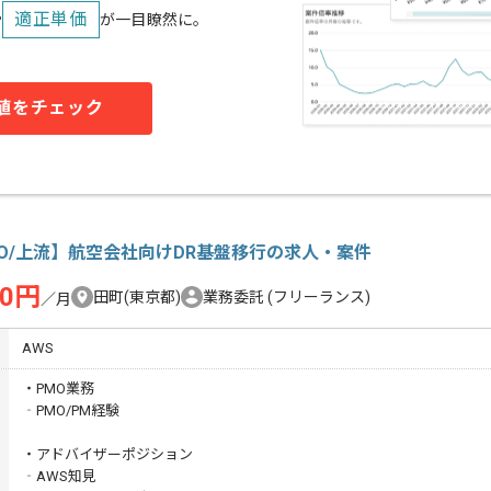
適正単価
や
が一目瞭然に。
値をチェック
O/上流】航空会社向けDR基盤移行の求人・案件
00円
田町(東京都)
業務委託
(フリーランス)
／月
AWS
・PMO業務
‐PMO/PM経験
・アドバイザーポジション
‐AWS知見