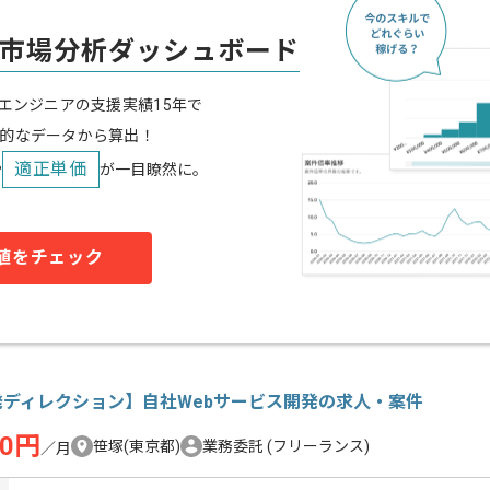
市場分析ダッシュボード
スエンジニアの支援実績15年で
的なデータから算出！
適正単価
や
が一目瞭然に。
値をチェック
発ディレクション】自社Webサービス開発の求人・案件
00円
笹塚(東京都)
業務委託
(フリーランス)
／月