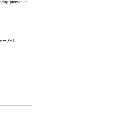
/BigQuery/re:da
ー(PM)