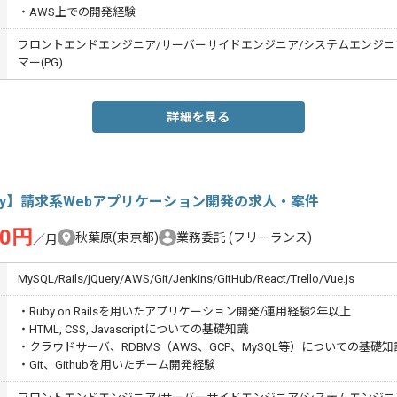
・AWS上での開発経験
フロントエンドエンジニア/サーバーサイドエンジニア/システムエンジニア(
マー(PG)
詳細を見る
by】請求系Webアプリケーション開発の求人・案件
00円
秋葉原(東京都)
業務委託
(フリーランス)
／月
MySQL/Rails/jQuery/AWS/Git/Jenkins/GitHub/React/Trello/Vue.js
・Ruby on Railsを用いたアプリケーション開発/運用経験2年以上
・HTML, CSS, Javascriptについての基礎知識
・クラウドサーバ、RDBMS（AWS、GCP、MySQL等）についての基礎知
・Git、Githubを用いたチーム開発経験