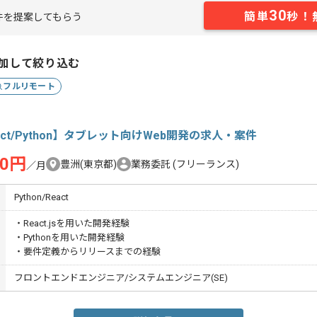
30
簡単
秒！
件を提案してもらう
加して絞り込む
フルリモート
act/Python】タブレット向けWeb開発の求人・案件
00円
豊洲(東京都)
業務委託
(フリーランス)
／月
Python/React
・React.jsを用いた開発経験
・Pythonを用いた開発経験
・要件定義からリリースまでの経験
フロントエンドエンジニア/システムエンジニア(SE)