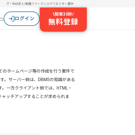
IT・Web求人/転職
フリーランスクリエイター案件
\
簡単30秒
/
ログイン
へ
無料登録
してのホームページ等の作成を行う案件で
す。サーバー側は、DBMSの知識がある
。一方クライアント側では、HTML・
報をキャッチアップすることが求められま