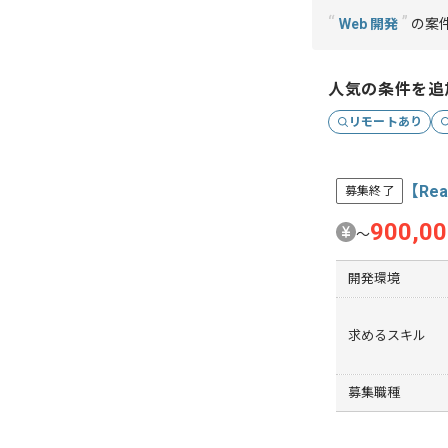
“
”
Web 開発
の案
人気の条件を追
リモートあり
【Re
募集終了
900,0
〜
開発環境
求めるスキル
募集職種