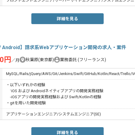
フロントエンドエンジニア/サーバーサイドエンジニア/システムエンジニア(
詳細を見る
S/ Android】請求系Webアプリケーション開発の求人・案件
00円
秋葉原(東京都)
業務委託
(フリーランス)
／月
MySQL/Rails/jQuery/AWS/Git/Jenkins/Swift/GitHub/Kotlin/React/Trello/V
・以下いずれかの経験
⁻iOS および Androidネイティブアプリの開発実務経験
-iOSアプリの開発実務経験および Swift/Kotlinの経験
・gitを用いた開発経験
アプリケーションエンジニア/システムエンジニア(SE)
詳細を見る