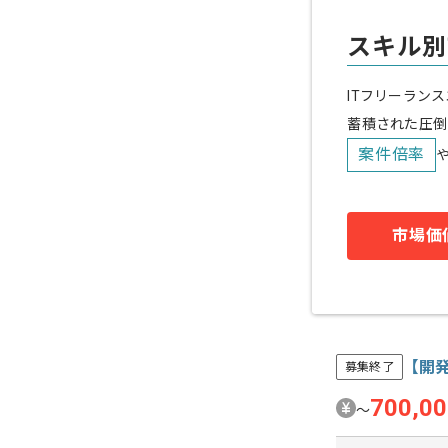
スキル別
ITフリーラン
蓄積された圧倒
案件倍率
市場価
【開
募集終了
700,0
〜