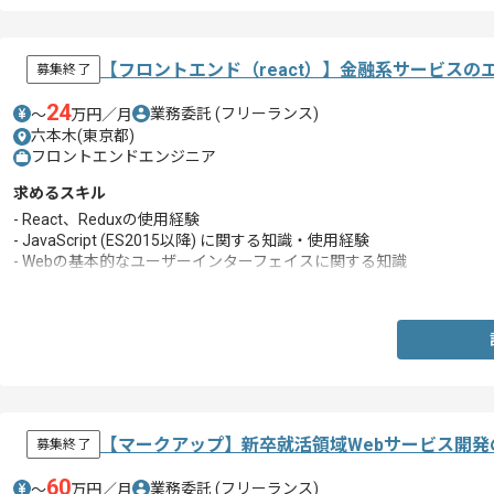
【フロントエンド（react）】金融系サービスの
募集終了
24
業務委託
(フリーランス)
〜
万円／月
六本木(東京都)
フロントエンドエンジニア
求めるスキル
- React、Reduxの使用経験
- JavaScript (ES2015以降) に関する知識・使用経験
- Webの基本的なユーザーインターフェイスに関する知識
- HTML・CSSの使用経験
【マークアップ】新卒就活領域Webサービス開
募集終了
60
業務委託
(フリーランス)
〜
万円／月