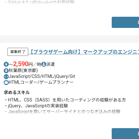
・GitHubまたはBitbucketの利用経験
・DBのテーブル設計の経験
【ブラウザゲーム向け】マークアップのエンジニ
募集終了
2,590
派遣
〜
円／時
秋葉原(東京都)
JavaScript/CSS/HTML/jQuery/Git
HTMLコーダー/ゲームプランナー
求めるスキル
・HTML、CSS（SASS）を用いたコーディングの経験がある方
・jQuery、JavaScriptの実装経験
・JavaScriptを用いてサーバーサイドとのつなぎ込みの経験
・Gitを使用したバージョン管理経験