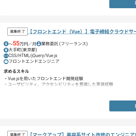
【フロントエンド（Vue）】電子締結クラウドサ
募集終了
55
業務委託
(フリーランス)
〜
万円／月
大手町(東京都)
CSS/HTML/jQuery/Vue.js
フロントエンドエンジニア
求めるスキル
・Vue.jsを用いたフロントエンド開発経験
・ユーザビリティ、アクセシビリティを意識した実装経験
・テンプレートエンジンによる実装経験
【マークアップ】美容系サイト改修のエンジニア
募集終了