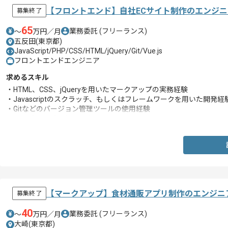
【フロントエンド】自社ECサイト制作のエンジ
募集終了
65
業務委託
(フリーランス)
〜
万円／月
五反田(東京都)
JavaScript/PHP/CSS/HTML/jQuery/Git/Vue.js
フロントエンドエンジニア
求めるスキル
・HTML、CSS、jQueryを用いたマークアップの実務経験
・Javascriptのスクラッチ、もしくはフレームワークを用いた開発経
・Gitなどのバージョン管理ツールの使用経験
・レスポンシブ対応の経験
【マークアップ】食材通販アプリ制作のエンジニ
募集終了
40
業務委託
(フリーランス)
〜
万円／月
大崎(東京都)