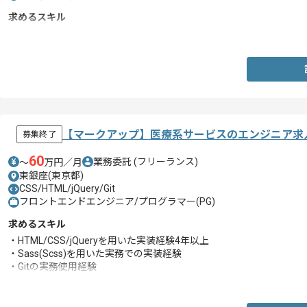
求めるスキル
・HTML、CSS、jQueryを用いた開発経験
【マークアップ】医療系サービスのエンジニア求
募集終了
60
業務委託
(フリーランス)
〜
万円／月
東銀座(東京都)
CSS/HTML/jQuery/Git
フロントエンドエンジニア/プログラマー(PG)
求めるスキル
・HTML/CSS/jQueryを用いた実装経験4年以上
・Sass(Scss)を用いた実務での実装経験
・Gitの実務使用経験
・WEBアプリケーションフレームワークの環境下でフロントの実装