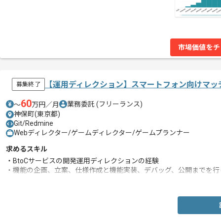
市場価値をチ
【運用ディレクション】スマートフォン向けマッ
募集終了
60
業務委託
(フリーランス)
〜
万円／月
神保町(東京都)
Git/Redmine
Webディレクター/ゲームディレクター/ゲームプランナー
求めるスキル
・BtoCサービスの開発運用ディレクションの経験
・機能の企画、立案、仕様作成と機能実装、デバッグ、公開までを行
・運用時のKPI分析、改善提案を行った経験