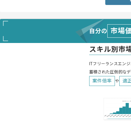
市場
自分の
スキル別市
ITフリーランスエンジ
蓄積された圧倒的なデ
案件倍率
適
や