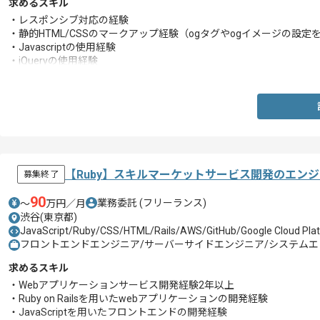
求めるスキル
・レスポンシブ対応の経験
・静的HTML/CSSのマークアップ経験（ogタグやogイメージの設定
・Javascriptの使用経験
・jQueryの使用経験
・WordPressの構築・実装経験
・表示用API連携の経験
※提供される表示用APIをコーディングに反映することができること
※APIの内容を理解し、実装できること
【Ruby】スキルマーケットサービス開発のエン
募集終了
90
業務委託
(フリーランス)
〜
万円／月
渋谷(東京都)
JavaScript/Ruby/CSS/HTML/Rails/AWS/GitHub/Google Cloud Pla
フロントエンドエンジニア/サーバーサイドエンジニア/システムエン
求めるスキル
・Webアプリケーションサービス開発経験2年以上
・Ruby on Railsを用いたwebアプリケーションの開発経験
・JavaScriptを用いたフロントエンドの開発経験