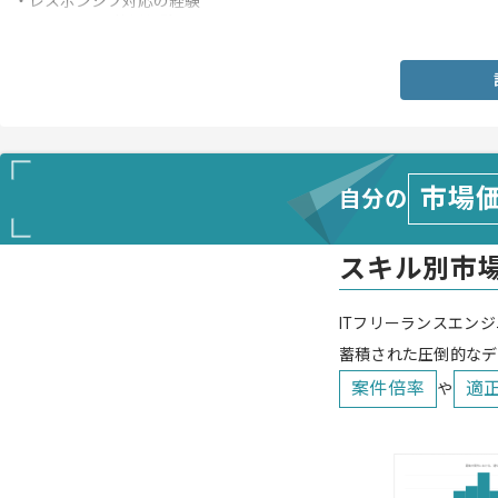
・レスポンシブ対応の経験
・Git、Sassの使用経験
市場
自分の
スキル別市
ITフリーランスエンジ
蓄積された圧倒的なデ
案件倍率
適
や