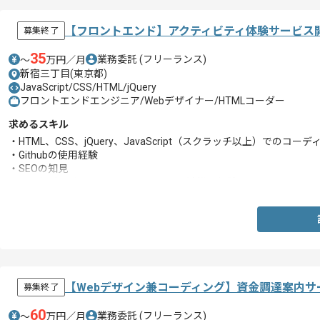
【フロントエンド】アクティビティ体験サービス
募集終了
35
業務委託
(フリーランス)
〜
万円／月
新宿三丁目(東京都)
JavaScript/CSS/HTML/jQuery
フロントエンドエンジニア/Webデザイナー/HTMLコーダー
求めるスキル
・HTML、CSS、jQuery、JavaScript（スクラッチ以上）でのコー
・Githubの使用経験
・SEOの知見
・ajaxなどを用いたサーバーサイドとの連携の経験
【Webデザイン兼コーディング】資金調達案内サ
募集終了
60
業務委託
(フリーランス)
〜
万円／月