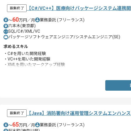
【C#/VC++】医療向けパッケージシステム連携
募集終了
60
業務委託
(フリーランス)
〜
万円／月
六本木(東京都)
SQL/C#/XML/VC
パッケージソフトウェアエンジニア/システムエンジニア(SE)
求めるスキル
・C#を用いた開発経験
・VC++を用いた開発経験
・XMLを用いたマークアップ経験
・SQL使用経験
【Java】消防署向け運用管理システムエンハン
募集終了
65
業務委託
(フリーランス)
〜
万円／月
桜木町(神奈川県)