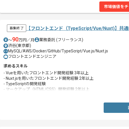
市場価値をチ
【フロントエンド（TypeScript/Vue/Nuxt
募集終了
90
業務委託
(フリーランス)
〜
万円／月
渋谷(東京都)
MySQL/AWS/Docker/GitHub/TypeScript/Vue.js/Nuxt.js
フロントエンドエンジニア
求めるスキル
- Vueを用いたフロントエンド開発経験 3年以上
- Nuxt.jsを用いたフロントエンド開発経験 2年以上
- TypeScriptの開発経験
- マークアップ（HTML/CSS）開発経験 2年以上
- Gitを利用したチームでの開発経験