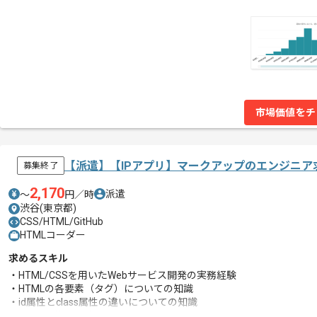
市場価値をチ
【派遣】【IPアプリ】マークアップのエンジニア
募集終了
2,170
派遣
〜
円／時
渋谷(東京都)
CSS/HTML/GitHub
HTMLコーダー
求めるスキル
・HTML/CSSを用いたWebサービス開発の実務経験
・HTMLの各要素（タグ）についての知識
・id属性とclass属性の違いについての知識
・SCSSの使用経験