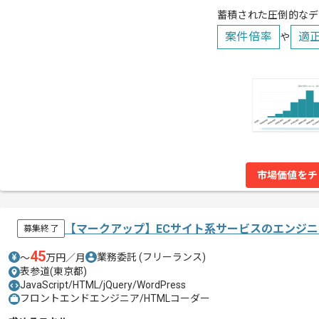
蓄積された圧倒的なデ
案件倍率
適
や
市場価値をチ
【マークアップ】ECサイト系サービスのエンジ
募集終了
45
業務委託
(フリーランス)
〜
万円／月
表参道(東京都)
JavaScript/HTML/jQuery/WordPress
フロントエンドエンジニア/HTMLコーダー