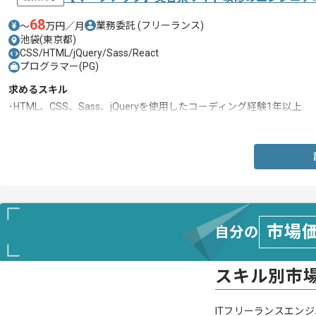
68
業務委託
(フリーランス)
〜
万円／月
池袋(東京都)
CSS/HTML/jQuery/Sass/React
プログラマー(PG)
求めるスキル
･HTML、CSS、Sass、jQueryを使用したコーディング経験1年以上
･Webサービス開発の経験
市場
自分の
スキル別市
ITフリーランスエンジ