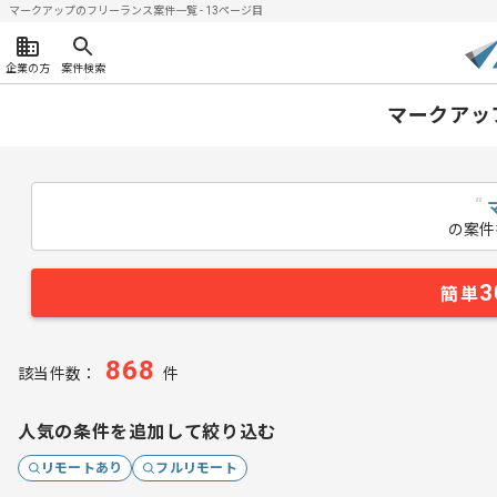
マークアップのフリーランス案件一覧 - 13ページ目
企業の方
案件検索
マークアッ
“
の案件
3
簡単
868
該当件数：
件
人気の条件を追加して絞り込む
リモートあり
フルリモート