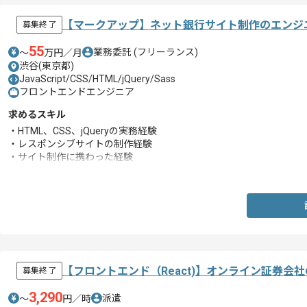
【マークアップ】ネット銀行サイト制作のエンジ
募集終了
55
業務委託
(フリーランス)
〜
万円／月
渋谷(東京都)
JavaScript/CSS/HTML/jQuery/Sass
フロントエンドエンジニア
求めるスキル
・HTML、CSS、jQueryの実務経験
・レスポンシブサイトの制作経験
・サイト制作に携わった経験
・SCSS、Sassの実務経験
【フロントエンド（React)】オンライン証券会
募集終了
3,290
派遣
〜
円／時