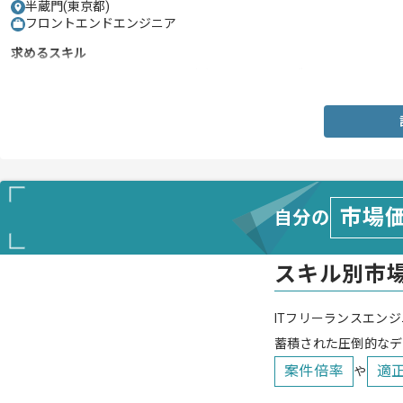
半蔵門(東京都)
フロントエンドエンジニア
求めるスキル
・Reactやfluxアーキテクチャを中心とした、ライブラリ・フレーム
市場
自分の
スキル別市
ITフリーランスエンジ
蓄積された圧倒的なデ
案件倍率
適
や