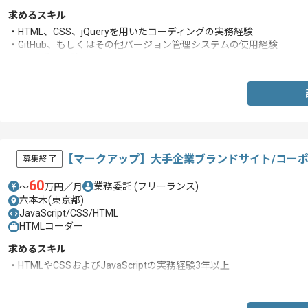
求めるスキル
・HTML、CSS、jQueryを用いたコーディングの実務経験
・GitHub、もしくはその他バージョン管理システムの使用経験
・SaaS系の経験
【マークアップ】大手企業ブランドサイト/コー
募集終了
60
業務委託
(フリーランス)
〜
万円／月
六本木(東京都)
JavaScript/CSS/HTML
HTMLコーダー
求めるスキル
・HTMLやCSSおよびJavaScriptの実務経験3年以上
・一人称でのサイトやLPのマークアップの経験