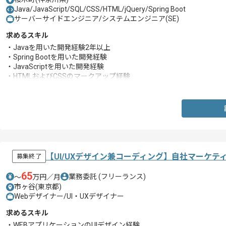
Java/JavaScript/SQL/CSS/HTML/jQuery/Spring Boot
サーバーサイドエンジニア/システムエンジニア(SE)
求めるスキル
・Javaを用いた開発経験2年以上
・Spring Bootを用いた開発経験
・JavaScriptを用いた開発経験
・HTMLおよびCSSのマークアップ経験
・SQLの使用経験
【UI/UXデザイン兼コーディング】自社マーケ
募集終了
65
業務委託
(フリーランス)
〜
万円／月
市ヶ谷(東京都)
Webデザイナー/UI・UXデザイナー
求めるスキル
・WEBアプリケーションのUIデザイン経験