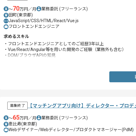
70
業務委託
(フリーランス)
〜
万円／月
田町(東京都)
JavaScript/CSS/HTML/React/Vue.js
フロントエンドエンジニア
求めるスキル
・フロントエンドエンジニアとしてのご経歴3年以上
・Vue/React/Angular等を用いた開発のご経験（業務外も含む）
・DOM/ブラウザAPIの知見
・HTML・CSSのマークアップ経験2年以上
【マッチングアプリ向け】ディレクター・プロデ
募集終了
65
業務委託
(フリーランス)
〜
万円／月
恵比寿(東京都)
Webデザイナー/Webディレクター/プロダクトマネージャー(PdM)