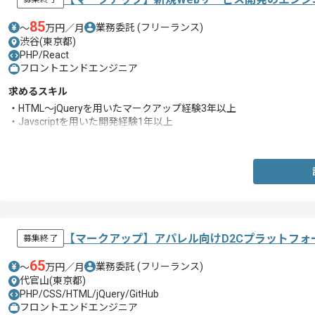
85
業務委託
(フリーランス)
〜
万円／月
渋谷(東京都)
PHP/React
フロントエンドエンジニア
求めるスキル
・HTML～jQueryを用いたマークアップ経験3年以上
・Javscriptを用いた開発経験1年以上
・帳票のマークアップ経験
【マークアップ】アパレル向けD2Cプラットフ
募集終了
65
業務委託
(フリーランス)
〜
万円／月
代官山(東京都)
PHP/CSS/HTML/jQuery/GitHub
フロントエンドエンジニア