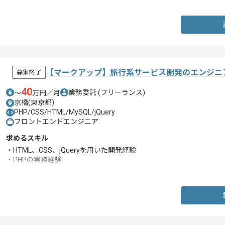
・設計の実務経験
・ASP.NET MVCの実務経験
・MySQLの実務経験
・CSSアニメーション、Ajax、TypeScriptの実務経験
・async/await、Dapper、Redisの実務経験
・Gitを用いたチーム開発の実務経験
・アジャイル開発の実務経験
・BtoCの実務経験
【マークアップ】旅行系サービス開発のエンジニ
募集終了
・スマートフォンゲームの開発や運用の実務経験
40
業務委託
(フリーランス)
〜
万円／月
京橋(東京都)
PHP/CSS/HTML/MySQL/jQuery
フロントエンドエンジニア
求めるスキル
・HTML、CSS、jQueryを用いた開発経験
・PHPの実務経験
・MySQLの知見