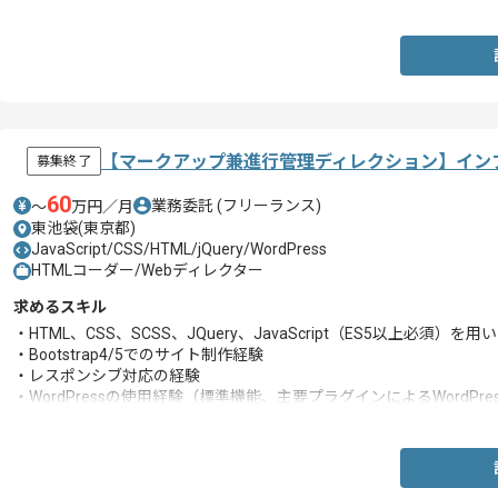
【マークアップ兼進行管理ディレクション】イン
募集終了
60
業務委託
(フリーランス)
〜
万円／月
東池袋(東京都)
JavaScript/CSS/HTML/jQuery/WordPress
HTMLコーダー/Webディレクター
求めるスキル
・HTML、CSS、SCSS、JQuery、JavaScript（ES5以上必須
・Bootstrap4/5でのサイト制作経験
・レスポンシブ対応の経験
・WordPressの使用経験（標準機能、主要プラグインによるWordPr
・ホスティングサーバーの知見
・SEO対策の経験