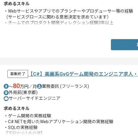
求めるスキル
・Webサービスやアプリでのプランナーやプロデューサー等の経験
（サービスグロースに関わる意思決定を求めています）
・チームでのプロダクト開発ディレクション経験3年以上
（Webサイト制作ではなく「プロダクト開発」のディレクション経験
【C#】美麗系GvGゲーム開発のエンジニア求人
募集終了
80
業務委託
(フリーランス)
〜
万円／月
外苑前(東京都)
サーバーサイドエンジニア
求めるスキル
・ゲーム開発の実務経験
・C#.NETを用いたWebアプリケーション開発の実務経験
・SQLの実務経験
【下記から1点必須】