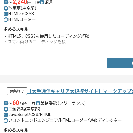
2,240
派遣
〜
円／時
秋葉原(東京都)
HTML5/CSS3
HTMLコーダー
求めるスキル
・HTML5、CSS3を使用したコーディング経験
・スマホ向けのコーディング経験
・ゲームが好きな方
【大手通信キャリア大規模サイト】マークアップ
募集終了
60
業務委託
(フリーランス)
〜
万円／月
白金高輪(東京都)
JavaScript/CSS/HTML
フロントエンドエンジニア/HTMLコーダー/Webディレクター
求めるスキル