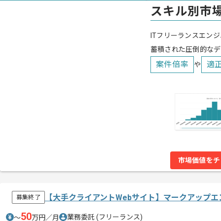
スキル別市
ITフリーランスエンジ
蓄積された圧倒的なデ
案件倍率
適
や
市場価値をチ
【大手クライアントWebサイト】マークアップ
募集終了
50
業務委託
(フリーランス)
〜
万円／月