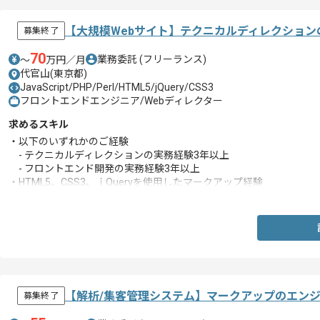
【大規模Webサイト】テクニカルディレクショ
募集終了
70
業務委託
(フリーランス)
〜
万円／月
代官山(東京都)
JavaScript/PHP/Perl/HTML5/jQuery/CSS3
フロントエンドエンジニア/Webディレクター
求めるスキル
・以下のいずれかのご経験
- テクニカルディレクションの実務経験3年以上
- フロントエンド開発の実務経験3年以上
・HTML5、CSS3、ｊQueryを使用したマークアップ経験
・大規模サイトの制作経験
・CMS構築の経験
【解析/集客管理システム】マークアップのエン
募集終了