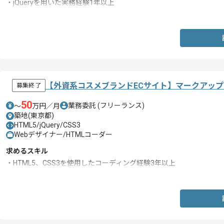
・jQueryを用いた実務経験1年以上
・レスポンシブの実務経験
【外資系コスメブランドECサイト】マークアッ
募集終了
50
業務委託
(フリーランス)
〜
万円／月
築地(東京都)
HTML5/jQuery/CSS3
Webデザイナー/HTMLコーダー
求めるスキル
・HTML5、CSS3を使用したコーディング経験3年以上
・jQueryを使った実務経験