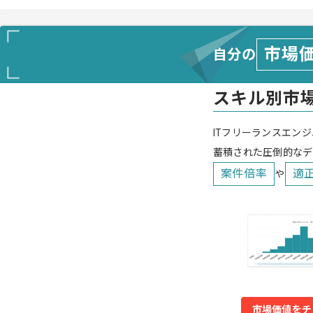
市場
自分の
スキル別市
ITフリーランスエンジ
蓄積された圧倒的なデ
案件倍率
適
や
市場価値をチ