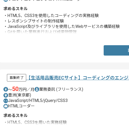
求めるスキル
・HTML5、CSS3を使用したコーディングの実務経験
・レスポンシブサイトの制作経験
・JavaScript及びライブラリを使用したWebサービスの構築経験
・Gitを用いた業務進行および成果物管理
・SublimeTextを用いたマークアップ経験
・Photoshop、Illustratorを使用した画像スライスの経験
【生活用品販売ECサイト】コーディングのエン
募集終了
50
業務委託
(フリーランス)
〜
万円／月
豊洲(東京都)
JavaScript/HTML5/jQuery/CSS3
HTMLコーダー
求めるスキル
・HTML5、CSS3を用いた実務経験
・Sassを用いたマークアップ経験