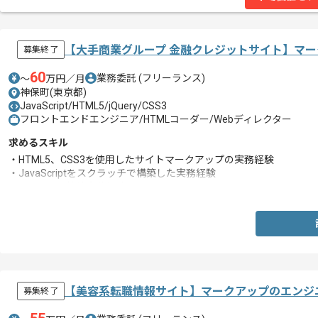
【大手商業グループ 金融クレジットサイト】マ
募集終了
60
業務委託
(フリーランス)
〜
万円／月
神保町(東京都)
JavaScript/HTML5/jQuery/CSS3
フロントエンドエンジニア/HTMLコーダー/Webディレクター
求めるスキル
・HTML5、CSS3を使用したサイトマークアップの実務経験
・JavaScriptをスクラッチで構築した実務経験
・Web APIの接続実装経験
【美容系転職情報サイト】マークアップのエンジ
募集終了