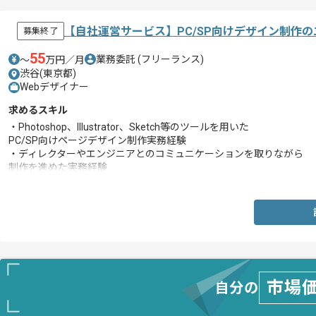
【自社運営サービス】PC/SP向けデザイン制作
募集終了
55
業務委託
(フリーランス)
〜
万円／月
渋谷(東京都)
Webデザイナー
求めるスキル
・Photoshop、Illustrator、Sketch等のツールを用いた
PC/SP向けページデザイン制作実務経験
・ディレクターやエンジニアとのコミュニケーションを取りながら
制作を進めた実務経験
・サーバやHTML/CSS等のWebに関する基礎的な知識
市場
自分の