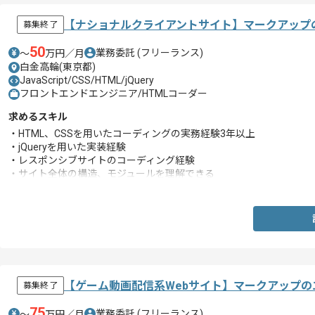
【ナショナルクライアントサイト】マークアップ
募集終了
50
業務委託
(フリーランス)
〜
万円／月
白金高輪(東京都)
JavaScript/CSS/HTML/jQuery
フロントエンドエンジニア/HTMLコーダー
求めるスキル
・HTML、CSSを用いたコーディングの実務経験3年以上
・jQueryを用いた実装経験
・レスポンシブサイトのコーディング経験
・サイト全体の構造、モジュールを理解できる
・CSSの設計思想を理解できる
【ゲーム動画配信系Webサイト】マークアップ
募集終了
75
業務委託
(フリーランス)
〜
万円／月