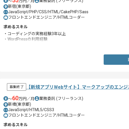
55
業務委託
(フリーランス)
〜
万円／月
新宿(東京都)
JavaScript/PHP/CSS/HTML/CakePHP/Sass
フロントエンドエンジニア/HTMLコーダー
求めるスキル
・コーディングの実務経験3年以上
・WordPressの利用経験
・PHPの理解
【新規アプリWebサイト】マークアップのエンジ
募集終了
60
業務委託
(フリーランス)
〜
万円／月
新橋(東京都)
JavaScript/HTML5/CSS3
フロントエンドエンジニア/HTMLコーダー
求めるスキル