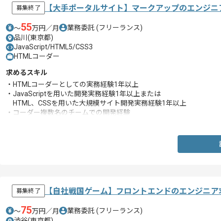
【大手ポータルサイト】マークアップのエンジニ
募集終了
55
業務委託
(フリーランス)
〜
万円／月
品川(東京都)
JavaScript/HTML5/CSS3
HTMLコーダー
求めるスキル
・HTMLコーダーとしての実務経験1年以上
・JavaScriptを用いた開発実務経験1年以上または
HTML、CSSを用いた大規模サイト開発実務経験1年以上
・コーダー複数名のチームでの開発経験
・コーディングガイドラインに則した実装経験
【自社戦国ゲーム】フロントエンドのエンジニア
募集終了
75
業務委託
(フリーランス)
〜
万円／月
渋谷(東京都)