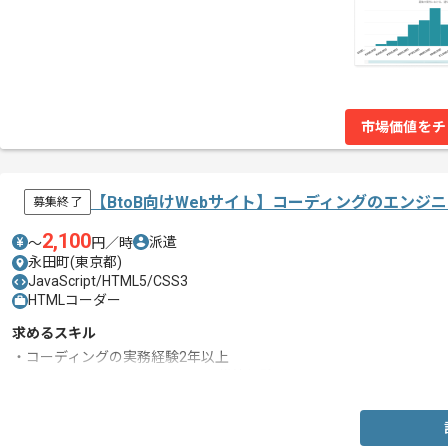
市場価値をチ
【BtoB向けWebサイト】コーディングのエンジ
募集終了
2,100
派遣
〜
円／時
永田町(東京都)
JavaScript/HTML5/CSS3
HTMLコーダー
求めるスキル
・コーディングの実務経験2年以上
・HTML5、CSS3を用いたサイト構築経験