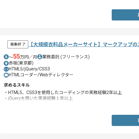
【大規模衣料品メーカーサイト】マークアップの
募集終了
55
業務委託
(フリーランス)
〜
万円／月
赤坂(東京都)
HTML5/jQuery/CSS3
HTMLコーダー/Webディレクター
求めるスキル
・HTML5、CSS3を使用したコーディングの実務経験2年以上
・jQueryを用いた実装経験１年以上
・JavaScriptを使用した実務経験