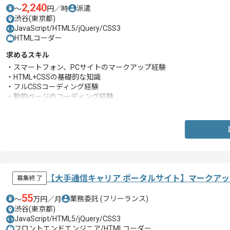
2,240
派遣
〜
円／時
渋谷(東京都)
JavaScript/HTML5/jQuery/CSS3
HTMLコーダー
求めるスキル
・スマートフォン、PCサイトのマークアップ経験
・HTML+CSSの基礎的な知識
・フルCSSコーディング経験
・動的ページのコーディング経験
・JavaScriptの知識（修正対応が出来るレベル）
【大手通信キャリア ポータルサイト】マークア
募集終了
55
業務委託
(フリーランス)
〜
万円／月
渋谷(東京都)
JavaScript/HTML5/jQuery/CSS3
フロントエンドエンジニア/HTMLコーダー