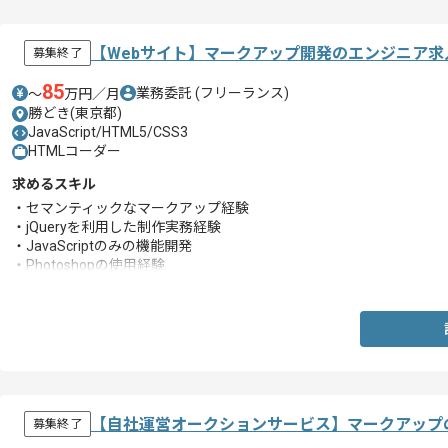
【Webサイト】マークアップ開発のエンジニア求
募集終了
85
業務委託
(フリーランス)
〜
万円／月
勝どき(東京都)
JavaScript/HTML5/CSS3
HTMLコーダー
求めるスキル
・セマンティックなマークアップ経験
・jQueryを利用した制作実務経験
・JavaScriptのみの機能開発
・Photoshopの使用経験
※テキスト変更・リサイズ等
・レスポンシブでの制作実務経験
・大規模サイトテンプレート制作/CSS設計経験
・機能開発に伴う詳細設計経験
【自社運営オークションサービス】マークアップ
募集終了