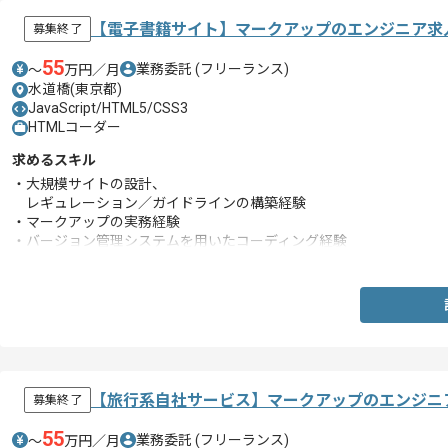
【電子書籍サイト】マークアップのエンジニア求
募集終了
55
業務委託
(フリーランス)
〜
万円／月
水道橋(東京都)
JavaScript/HTML5/CSS3
HTMLコーダー
求めるスキル
・大規模サイトの設計、
レギュレーション／ガイドラインの構築経験
・マークアップの実務経験
・バージョン管理システムを用いたコーディング経験
・動的要素を考慮した設計経験
・PC/SP/Tabletなどのコーディング経験
・大規模サイトの制作経験
【旅行系自社サービス】マークアップのエンジニ
募集終了
55
業務委託
(フリーランス)
〜
万円／月