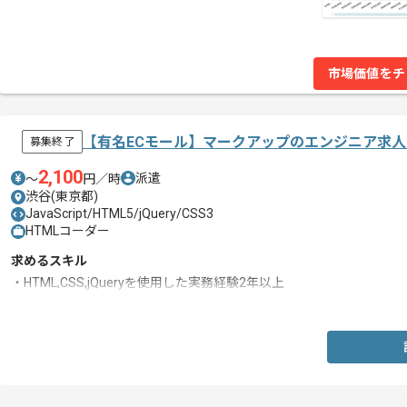
市場価値をチ
【有名ECモール】マークアップのエンジニア求
募集終了
2,100
派遣
〜
円／時
渋谷(東京都)
JavaScript/HTML5/jQuery/CSS3
HTMLコーダー
求めるスキル
・HTML,CSS,jQueryを使用した実務経験2年以上
・スマホのコーディング経験