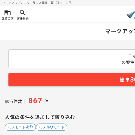
マークアップのフリーランス案件一覧 - 21ページ目
企業の方
案件検索
マークアッ
“
の案件
3
簡単
867
該当件数：
件
人気の条件を追加して絞り込む
リモートあり
フルリモート