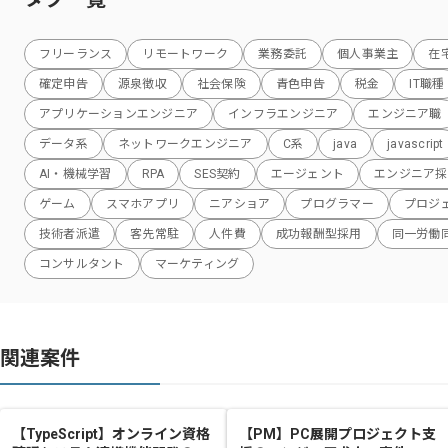
フリーランス
リモートワーク
業務委託
個人事業主
在
確定申告
源泉徴収
社会保険
青色申告
税金
IT職種
アプリケーションエンジニア
インフラエンジニア
エンジニア職
データ系
ネットワークエンジニア
C系
java
javascript
AI・機械学習
RPA
SES契約
エージェント
エンジニア採
ゲーム
スマホアプリ
ニアショア
プログラマー
プロジ
技術者派遣
客先常駐
人件費
成功報酬型採用
同一労働
コンサルタント
マーケティング
関連案件
【TypeScript】オンライン資格
【PM】PC展開プロジェクト支