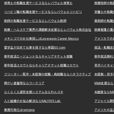
保育士の転職支援サービスならレバウェル保育士
医療技師の転
リハビリ職の転職支援サービスならレバウェルリハビリ
栄養士の転職
医師の転職支援サービスならレバウェル医師
薬剤師の転職
医療・ヘルスケア業界の課題解決支援ならレバウェル株式会社
医療看護介護の
メキシコでのお仕事探しはLeverages Career Mexico
アメリカでのお仕事
留学生が日本で仕事を探すなら帰国GO.com
就活・転職支
新卒就活エージェントならキャリアチケット就職
新卒就活無料
新卒就活スカウトならキャリアチケット就職スカウト
若手ハイキャ
フリーター・既卒・未経験の就職・再就職ならハタラクティブ
未経験・若手
障がい者雇用ならワークリア
M&A支援な
らくらく入退院支援システムならわんコネ
AI面接ならNAL
人と組織のお悩み解決ならNALYSYS Lab.
アジャイル開発なら
業務可視化はremopia
アメリカの生活