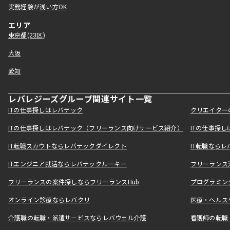
実務経験が浅い方OK
エリア
東京都(23区)
大阪
愛知
レバレジーズグループ関連サイト一覧
ITの仕事探しはレバテック
クリエイター
ITの仕事探しはレバテック（フリーランス向けサービス紹介）
ITの仕事探
IT転職スカウトならレバテックダイレクト
IT転職なら
ITエンジニア就活ならレバテックルーキー
フリーランス
フリーランスの案件探しならフリーランスHub
プログラミン
オンライン診療ならレバクリ
医療・ヘルス
介護職の転職・派遣サービスならレバウェル介護
看護師の転職