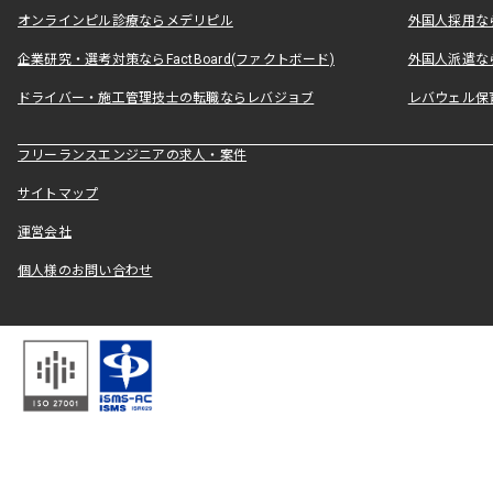
オンラインピル診療ならメデリピル
外国人採用ならLe
企業研究・選考対策ならFactBoard(ファクトボード)
外国人派遣なら
ドライバー・施工管理技士の転職ならレバジョブ
レバウェル保
フリーランスエンジニアの求人・案件
サイトマップ
運営会社
個人様のお問い合わせ