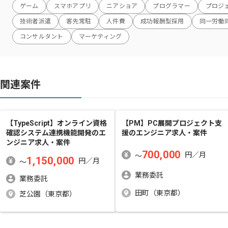
ゲーム
スマホアプリ
ニアショア
プログラマー
プロジ
技術者派遣
客先常駐
人件費
成功報酬型採用
同一労働
コンサルタント
マーケティング
関連案件
【TypeScript】オンライン資格
【PM】PC展開プロジェクト支
確認システム連携機能開発
のエ
援
のエンジニア求人・案件
ンジニア求人・案件
700,000
円／月
〜
1,150,000
円／月
〜
業務委託
業務委託
田町（東京都）
芝公園（東京都）