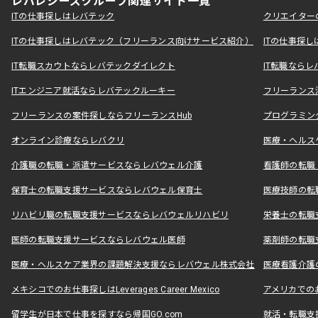
レバレジーズグループ関連サイト一覧
ITの仕事探しはレバテック
クリエイター
ITの仕事探しはレバテック（フリーランス向けサービス紹介）
ITの仕事探
IT転職スカウトならレバテックダイレクト
IT転職なら
ITエンジニア就活ならレバテックルーキー
フリーランス
フリーランスの案件探しならフリーランスHub
プログラミン
オンライン診療ならレバクリ
医療・ヘルス
介護職の転職・派遣サービスならレバウェル介護
看護師の転職
保育士の転職支援サービスならレバウェル保育士
医療技師の転
リハビリ職の転職支援サービスならレバウェルリハビリ
栄養士の転職
医師の転職支援サービスならレバウェル医師
薬剤師の転職
医療・ヘルスケア業界の課題解決支援ならレバウェル株式会社
医療看護介護の
メキシコでのお仕事探しはLeverages Career Mexico
アメリカでのお仕事
留学生が日本で仕事を探すなら帰国GO.com
就活・転職支