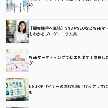
め
【顧客獲得へ直結】SNSやSEOなどWeb
もわかるブログ・コラム集
Webマーケティングで結果を出す！成長し
グ
UI/UXデザイナーの年収相場！収入アップ
も