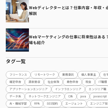
Webディレクターとは？仕事内容・年収・
解説
Webマーケティングの仕事に将来性はある
場も紹介
タグ一覧
フリーランス
リモートワーク
業務委託
個人事業主
在
確定申告
源泉徴収
社会保険
青色申告
税金
IT職種
アプリケーションエンジニア
インフラエンジニア
エンジニア職
データ系
ネットワークエンジニア
C系
java
javascript
AI・機械学習
RPA
SES契約
エージェント
エンジニア採