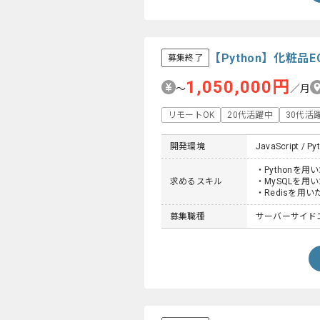
【Python】化粧
募集終了
1,050,000円
〜
／月
リモートOK
20代活躍中
30代活
開発環境
JavaScript / Py
・Pythonを用
求めるスキル
・MySQLを用
・Redisを用
募集職種
サーバーサイドエ