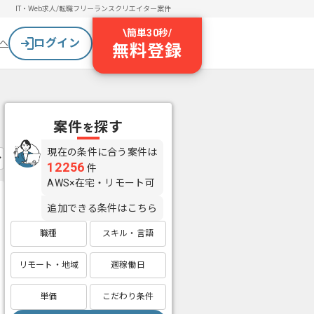
IT・Web求人/転職
フリーランスクリエイター案件
\
簡単30秒
/
ログイン
へ
無料登録
案件
探す
を
現在の条件に合う案件は
12256
件
AWS×在宅・リモート可
追加できる条件はこちら
職種
スキル・言語
リモート・地域
週稼働日
単価
こだわり条件