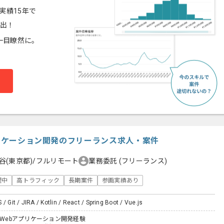
実績15年で
算出！
一目瞭然に。
プリケーション開発のフリーランス求人・案件
谷(東京都)/フルリモート
業務委託
(フリーランス)
躍中
高トラフィック
長期案件
参画実績あり
/ Git / JIRA / Kotlin / React / Spring Boot / Vue.js
たWebアプリケーション開発経験