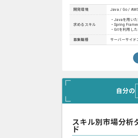
開発環境
Java / Go / AWS 
・Javaを用い
求めるスキル
・Spring F
・Gitを利用し
募集職種
サーバーサイドエ
自分の
スキル別市場分析
ド