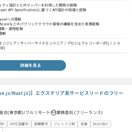
ティティ設計とO/Rマッパーを利用した開発の経験
 (Open API Spesification)に基づくAPI設計の知識と経験
ravelへの理解
、Azureなどのパブリッククラウド環境の構築を含めた実務経験
の構築・運用経験
理解
ンジニア / サーバーサイドエンジニア / プロジェクトリーダー(PL) / シス
E)
詳細を見る
e.js/Nuxt.js)】エクステリア系サービスリードのフリー
金台(東京都)/フルリモート
業務委託
(フリーランス)
躍中
40代活躍中
長期案件
フレックス制
急募
BtoC向け
い