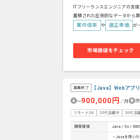
ITフリーランスエンジニアの支援
蓄積された圧倒的なデータから
案件倍率
適正単価
や
が
市場価値をチェック
【Java】Webア
募集終了
900,000円
渋
〜
／月
リモートOK
20代活躍中
30代活
開発環境
Java / Go / AWS 
・Javaを用い