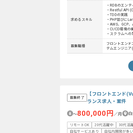
・RDBのエン
・Restful API
・TDDの実践
求めるスキル
・PHP並びにLa
・AWS、GCP
・CI/CD環境
・スクラムへの
フロントエンドエ
募集職種
テムエンジニア(S
【フロントエンド(Vu
募集終了
ランス求人・案件
800,000円
白
〜
／月
リモートOK
20代活躍中
30代活
自社サービスあり
自社内開発が多