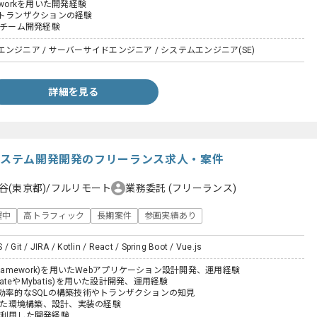
ameworkを用いた開発経験
るトランザクションの経験
たチーム開発経験
ンジニア / サーバーサイドエンジニア / システムエンジニア(SE)
詳細を見る
理システム開発開発のフリーランス求人・案件
谷(東京都)/フルリモート
業務委託
(フリーランス)
躍中
高トラフィック
長期案件
参画実績あり
/ Git / JIRA / Kotlin / React / Spring Boot / Vue.js
ingFramework)を用いたWebアプリケーション設計開発、運用経験
rnateやMybatis)を用いた設計開発、運用経験
る効率的なSQLの構築技術やトランザクションの知見
用いた環境構築、設計、実装の経験
ubを利用した開発経験