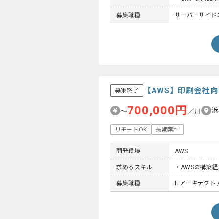
募集職種
サーバーサイドエ
【AWS】印刷会社
募集終了
700,000円
浜
〜
／月
リモートOK
長期案件
開発環境
AWS
求めるスキル
・AWSの構築経
募集職種
ITアーキテクト