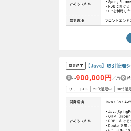
・Spring Fr
求めるスキル
・RDBにおけ
・Gitを利用し
募集職種
フロントエンドエ
【Java】取引管
募集終了
900,000円
渋
〜
／月
リモートOK
20代活躍中
30代活
開発環境
Java / Go / AWS 
・Java(Spr
・ORM（Hibe
求めるスキル
・RDBにおけ
・Dockerを
・Git、GitH