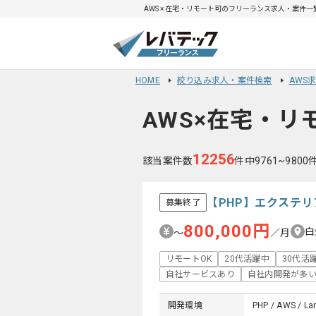
AWS × 在宅・リモート可のフリーランス求人・案件一覧 
HOME
絞り込み求人・案件検索
AWS
AWS×在宅・リ
12256
該当案件数
件中9761~980
【PHP】エクステ
募集終了
800,000円
白
〜
／月
リモートOK
20代活躍中
30代活
自社サービスあり
自社内開発が多
開発環境
PHP / AWS / Lar