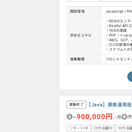
開発環境
JavaScript / PH
・RDBのエンテ
・Restful API
・TDDの実践
求めるスキル
・PHP（ + La
・AWS、GCP
・CI/CD環境
・スクラムへの
募集職種
フロントエンドエン
【Java】資産運用
募集終了
900,000円
渋
〜
／月
リモートOK
20代活躍中
30代活