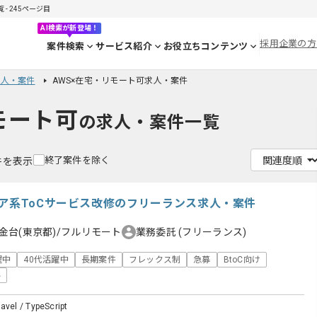
- 245ページ目
AI検索が新登場！
採用企業の方
案件検索
サービス紹介
お役立ちコンテンツ
求人・案件
AWS×在宅・リモート可求人・案件
モート可
の求人・案件一覧
終了案件を除く
0件を表示
リア系ToCサービス改修のフリーランス求人・案件
金台(東京都)/フルリモート
業務委託
(フリーランス)
躍中
40代活躍中
長期案件
フレックス制
急募
BtoC向け
い
avel / TypeScript