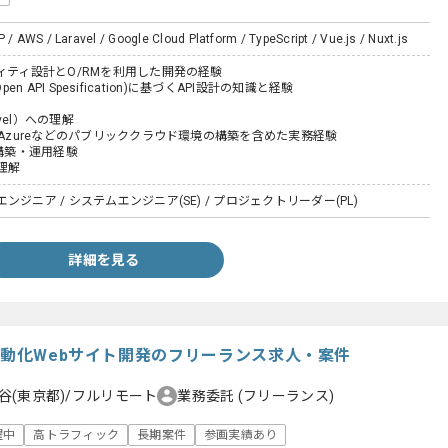
P / AWS / Laravel / Google Cloud Platform / TypeScript / Vue.js / Nuxt.js
ィティ設計とO/RMを利用した開発の経験
 (Open API Spesification)に基づくAPI設計の知識と経験
ravel）への理解
、Azureなどのパブリッククラウド環境の構築を含めた実務経験
の構築・運用経験
理解
ジニア / システムエンジニア(SE) / プロジェクトリーダー(PL)
詳細を見る
自動化Webサイト開発のフリーランス求人・案件
谷(東京都)/フルリモート
業務委託
(フリーランス)
躍中
高トラフィック
長期案件
参画実績あり