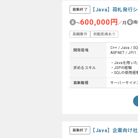
【Java】荷札発
募集終了
600,000円
南
〜
／月
長期案件
参画実績あり
C++ / Java / SQ
開発環境
ASP.NET / JP/1 
・Javaを用い
求めるスキル
・JSPの経験
・SQLの使用経
募集職種
サーバーサイドエン
【Java】企業向
募集終了