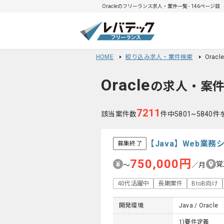
Oracleのフリーランス求人・案件一覧 - 146ページ目
HOME
絞り込み求人・案件検索
Orac
Oracle
の求人・案
7211
該当案件数
件中5801~5840
【Java】Web業
募集終了
750,000円
覚
〜
／月
40代活躍中
長期案件
BtoB向け
開発環境
Java / Oracle
1)要件定義 