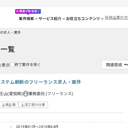
AI検索が新登場！
採用企業の方
案件検索
サービス紹介
お役立ちコンテンツ
leの求人・案件
件一覧
終了案件を除く
件を表示
務システム刷新のフリーランス求人・案件
王山(愛知県)
業務委託
(フリーランス)
上場企業
上流工程の仕事
： 2019年01月～2019年04月