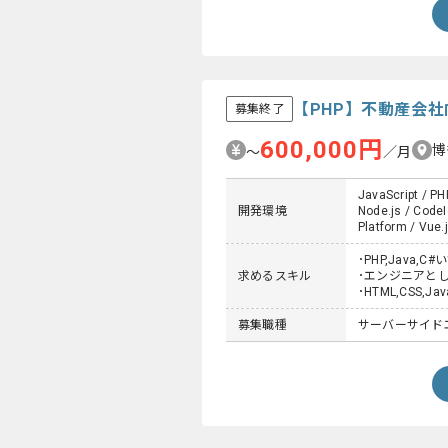
【PHP】不動産会
募集終了
600,000円
博
〜
／月
JavaScript / PH
開発環境
Node.js / CodeI
Platform / Vue.
･PHP,Java
求めるスキル
･エンジニアと
･HTML,CSS,J
募集職種
サーバーサイド