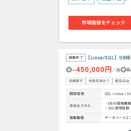
市場価値をチェック
【Linux/SQL】
募集終了
450,000円
品
〜
／月
長期案件
参画実績あり
服装自由
開発環境
SQL / Linux / O
・DBの環境構築
求めるスキル
・SQL使用経験
募集職種
データベースエ