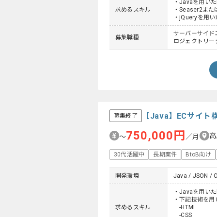
・Javaを用い
求めるスキル
・Seaser2また
・jQueryを用
サーバーサイドエン
募集職種
ロジェクトリーダ
【Java】ECサイ
募集終了
750,000円
高
〜
／月
30代活躍中
長期案件
BtoB向け
開発環境
Java / JSON / O
・Javaを用い
・下記技術を用
求めるスキル
-HTML
-CSS