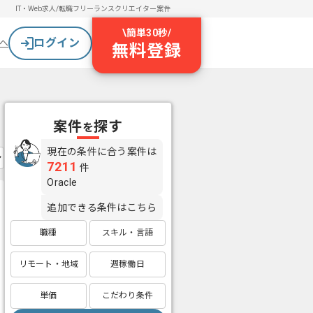
IT・Web求人/転職
フリーランスクリエイター案件
\
簡単30秒
/
ログイン
へ
無料登録
案件
探す
を
現在の条件に合う案件は
7211
件
Oracle
追加できる条件はこちら
職種
スキル・言語
リモート・地域
週稼働日
単価
こだわり条件