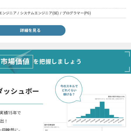
ジニア / システムエンジニア(SE) / プログラマー(PG)
詳細を見る
市場価値
を把握しましょう
ダッシュボー
実績15年で
算出！
一目瞭然に。