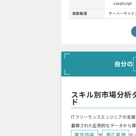
-JavaScript
募集職種
サーバーサイドエン
自分の
スキル別市場分析
ド
ITフリーランスエンジニアの支援
蓄積された圧倒的なデータから
案件倍率
適正単価
や
が