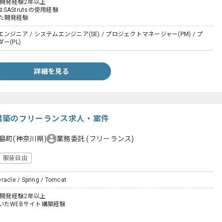
た開発経験2年以上
はSAStrutsの使用経験
いた開発経験
ジニア / システムエンジニア(SE) / プロジェクトマネージャー(PM) / プ
ー(PL)
詳細を見る
ト構築のフリーランス求人・案件
島町(神奈川県)
業務委託
(フリーランス)
服装自由
racle / Spring / Tomcat
た開発経験2年以上
いたWEBサイト構築経験