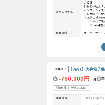
2)設計 ： 
3)開発～結合テス
4)システムテス
求めるスキル
5)本番移行／保
・上記の想定の
※すべて満た
※Java開発
募集職種
サーバーサイドエ
【Java】大手電
募集終了
750,000円
国
〜
／月
長期案件
参画実績あり
開発環境
Java / Oracle / 