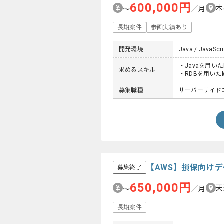
600,000円
木
〜
／月
長期案件
参画実績あり
開発環境
Java / JavaScri
・Javaを用い
求めるスキル
・RDBを用いた
募集職種
サーバーサイドエン
【AWS】損保向け
募集終了
650,000円
天
〜
／月
長期案件