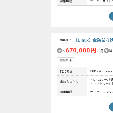
募集職種
サーバーサイドエ
【Linux】金融業
募集終了
670,000円
日
〜
／月
長期案件
開発環境
PHP / Windows 
・Linuxサー
求めるスキル
・ネットワーク
募集職種
サーバーエンジ