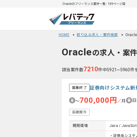
Oracleのフリーランス案件一覧 - 149ページ目
HOME
絞り込み求人・案件検索
Orac
Oracle
の求人・案
7210
該当案件数
件中5921~5960
証券向けシステム新
募集終了
700,000円
日
〜
／月
長期案件
開発環境
Java / JavaScri
・証券系システ