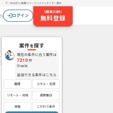
IT・Web求人/転職
フリーランスクリエイター案件
\
簡単30秒
/
ログイン
へ
無料登録
案件
探す
を
現在の条件に合う案件は
7210
件
Oracle
追加できる条件はこちら
職種
スキル・言語
リモート・地域
週稼働日
単価
こだわり条件