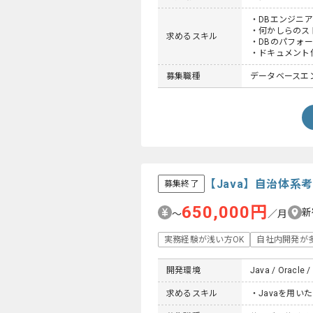
・DBエンジニ
・何かしらのス
求めるスキル
・DBのパフォ
・ドキュメント
募集職種
データベースエ
【Java】自治体
募集終了
650,000円
新
〜
／月
実務経験が浅い方OK
自社内開発が
開発環境
Java / Oracle /
求めるスキル
・Javaを用い