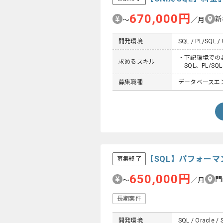
670,000円
新
〜
／月
開発環境
SQL / PL/SQL / 
・下記環境での
求めるスキル
SQL、PL/SQL、
募集職種
データベースエン
【SQL】パフォー
募集終了
650,000円
門
〜
／月
長期案件
開発環境
SQL / Oracle / 