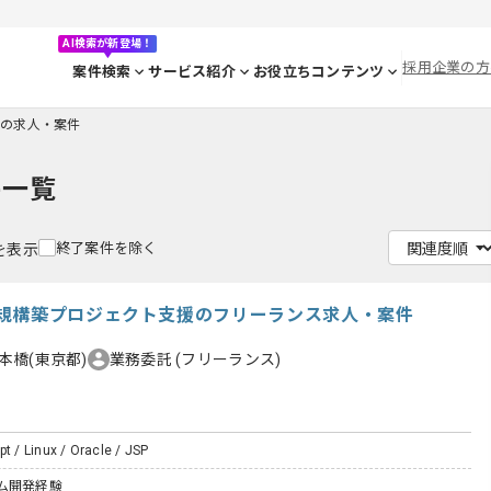
AI検索が新登場！
採用企業の方
案件検索
サービス紹介
お役立ちコンテンツ
leの求人・案件
件一覧
終了案件を除く
件を表示
規構築プロジェクト支援のフリーランス求人・案件
本橋(東京都)
業務委託
(フリーランス)
pt / Linux / Oracle / JSP
ム開発経験