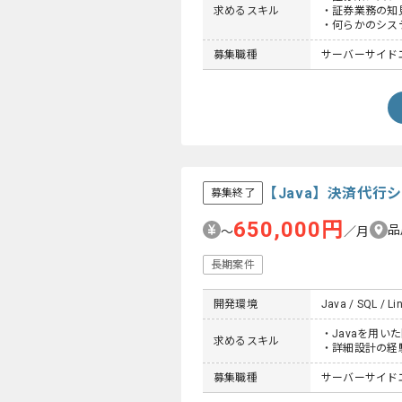
求めるスキル
・証券業務の知
・何らかのシス
募集職種
サーバーサイド
【Java】決済代
募集終了
650,000円
品
〜
／月
長期案件
開発環境
Java / SQL / Li
・Javaを用い
求めるスキル
・詳細設計の経
募集職種
サーバーサイド