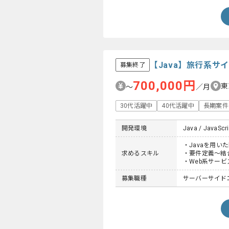
【Java】旅行系
募集終了
700,000円
東
〜
／月
30代活躍中
40代活躍中
長期案件
開発環境
Java / JavaScri
・Javaを用い
求めるスキル
・要件定義～結
・Web系サー
募集職種
サーバーサイドエ