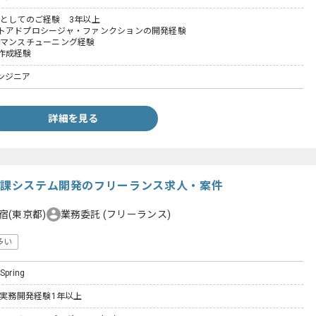
アとしてのご経験 3年以上
トアドプロシージャ・ファンクションの開発経験
ーマンスチューニング経験
作成経験
ンジニア
詳細を見る
系考課システム開発のフリーランス求人・案件
宿(東京都)
業務委託
(フリーランス)
多い
 Spring
た実務開発経験1年以上