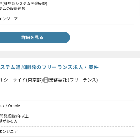
見(証券系システム開発経験)
テムの設計経験
エンジニア
詳細を見る
行システム追加開発のフリーランス求人・案件
川シーサイド(東京都)
業務委託
(フリーランス)
nux / Oracle
た開発経験3年以上
験がある方
エンジニア