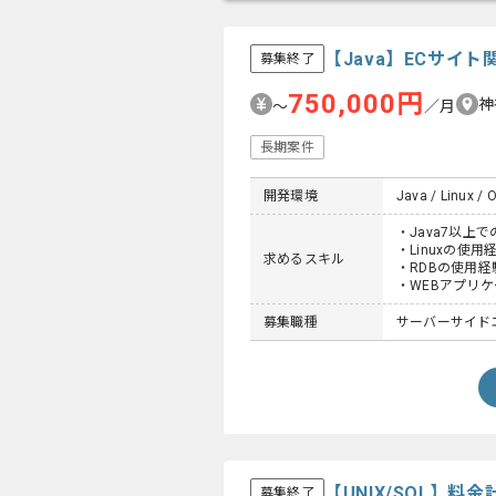
【Java】ECサイ
募集終了
750,000円
神
〜
／月
長期案件
開発環境
Java / Linux / 
・Java7以上
・Linuxの使用
求めるスキル
・RDBの使用経
・WEBアプリ
募集職種
サーバーサイドエ
【UNIX/SQL】
募集終了