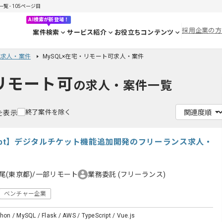
覧 - 105ページ目
AI検索が新登場！
採用企業の方
案件検索
サービス紹介
お役立ちコンテンツ
QL求人・案件
MySQL×在宅・リモート可求人・案件
・リモート可
の求人・案件一覧
終了案件を除く
件を表示
aScript】デジタルチケット機能追加開発のフリーランス求人・
尾(東京都)/一部リモート
業務委託
(フリーランス)
ベンチャー企業
thon / MySQL / Flask / AWS / TypeScript / Vue.js