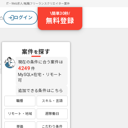
IT・Web求人/転職
フリーランスクリエイター案件
\
簡単30秒
/
ログイン
へ
無料登録
案件
探す
を
現在の条件に合う案件は
4249
件
MySQL×在宅・リモート
可
追加できる条件はこちら
職種
スキル・言語
リモート・地域
週稼働日
単価
こだわり条件