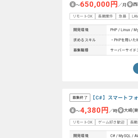
650,000円
西
〜
／月
リモートOK
長期案件
急募
LA
開発環境
PHP / Linux / 
求めるスキル
・PHPを用いた
募集職種
サーバーサイドエ
【C#】スマートフ
募集終了
4,380円
大崎(
〜
／時
リモートOK
ゲーム好き歓迎
長期
開発環境
C# / MySQL / A