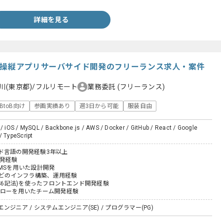
詳細を見る
動操縦アプリサーバサイド開発のフリーランス求人・案件
川(東京都)/フルリモート
業務委託
(フリーランス)
BtoB向け
参画実績あり
週3日から可能
服装自由
 / iOS / MySQL / Backbone.js / AWS / Docker / GitHub / React / Google
/ TypeScript
ド言語の開発経験3年以上
開発経験
MSを用いた設計開発
などのインフラ構築、運用経験
pt(ES6記法)を使ったフロントエンド開発経験
itフローを用いたチーム開発経験
ジニア / システムエンジニア(SE) / プログラマー(PG)