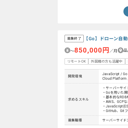
【Go】ドローン自
募集終了
850,000円
品
〜
／月
リモートOK
外国籍の方も活躍中
JavaScript / Go
開発環境
Cloud Platform 
・サーバーサイ
・Goを用いた
・基本的なRDB
求めるスキル
・AWS、GCP
・JavaScri
・GitHub、G
募集職種
サーバーサイドエン