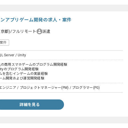
ォンアプリゲーム開発の求人・案件
東京都)/フルリモート
派遣
案件
L Server / Unity
上の商用スマホゲームのプログラム開発経験
ityのプログラム開発経験
ムを含むインゲームの実装経験
ーム開発および運営開発経験
ジニア / プロジェクトマネージャー(PM) / プログラマー(PG)
詳細を見る