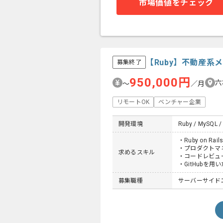
市場価値をチェック
【Ruby】不動産
募集終了
950,000円
六
〜
／月
リモートOK
ベンチャー企業
開発環境
Ruby / MySQL / 
・Ruby on R
・プロダクトマ
求めるスキル
・コードレビュ
・GitHubを用
募集職種
サーバーサイドエ