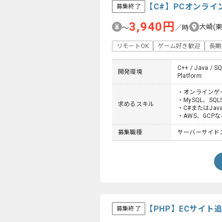
【C#】PCオンラ
募集終了
3,940円
大崎(
〜
／時
リモートOK
ゲーム好き歓迎
長期
C++ / Java / SQ
開発環境
Platform
・オンラインゲ
・MySQL、SQL
求めるスキル
・C#またはJa
・AWS、GCP
募集職種
サーバーサイドエン
【PHP】ECサイ
募集終了