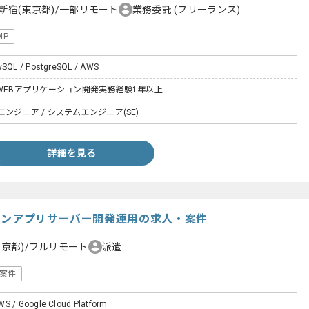
新宿(東京都)/一部リモート
業務委託
(フリーランス)
MP
MySQL / PostgreSQL / AWS
WEBアプリケーション開発実務経験1年以上
ンジニア / システムエンジニア(SE)
詳細を見る
ォンアプリサーバー開発運用の求人・案件
東京都)/フルリモート
派遣
案件
WS / Google Cloud Platform