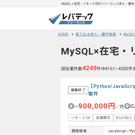
MySQL × 在宅・リモート可のフリーランス求人・案件一
HOME
絞り込み求人・案件検索
MyS
MySQL×在宅
4249
該当案件数
件中4161~4200
【Python/Jav
募集終了
案件
900,000円
広
〜
／月
リモートOK
長期案件
BtoC向け
開発環境
JavaScript / Py