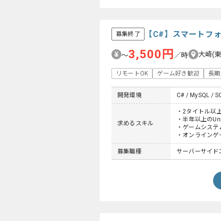
【C#】スマートフ
募集終了
3,500円
大崎(
〜
／時
リモートOK
ゲーム好き歓迎
長期
開発環境
C# / MySQL / SQ
・2タイトル以
・半年以上のUn
求めるスキル
・ゲームシステ
・オンラインゲ
募集職種
サーバーサイドエン