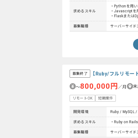
・Pythonを
求めるスキル
・Javascri
・Flaskまたは
募集職種
サーバーサイドエ
【Ruby/フルリモ
募集終了
800,000円
末
〜
／月
リモートOK
短期案件
開発環境
Ruby / MySQL 
求めるスキル
・Ruby on 
募集職種
サーバーサイドエ