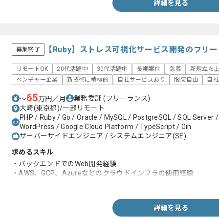
詳細を見る
【Ruby】ストレス可視化サービス開発のフリ
募集終了
リモートOK
20代活躍中
30代活躍中
長期案件
急募
新規立ち
ベンチャー企業
新技術に積極的
自社サービスあり
服装自由
自社
65
業務委託
(フリーランス)
〜
万円／月
大崎(東京都)/一部リモート
PHP / Ruby / Go / Oracle / MySQL / PostgreSQL / SQL Server / 
WordPress / Google Cloud Platform / TypeScript / Gin
サーバーサイドエンジニア / システムエンジニア(SE)
求めるスキル
・バックエンドでのWeb開発経験
・AWS、GCP、Azureなどのクラウドインフラの使用経験
・MVCフレームワークの使用経験
詳細を見る