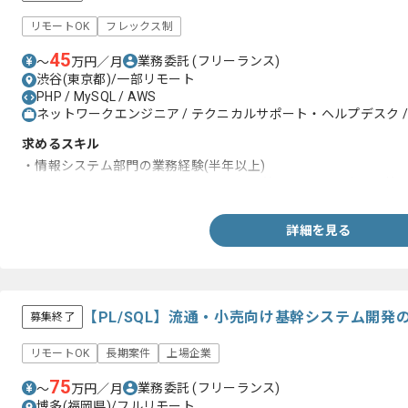
リモートOK
フレックス制
45
業務委託
(フリーランス)
〜
万円／月
渋谷(東京都)/一部リモート
PHP / MySQL / AWS
ネットワークエンジニア / テクニカルサポート・ヘルプデスク / 
求めるスキル
・情報システム部門の業務経験(半年以上)
・GoogleWorkspaceまたはMicrosoft365等のSaaSアカウント
詳細を見る
【PL/SQL】流通・小売向け基幹システム開
募集終了
リモートOK
長期案件
上場企業
75
業務委託
(フリーランス)
〜
万円／月
博多(福岡県)/フルリモート