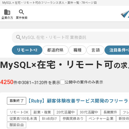
MySQL × 在宅・リモート可のフリーランス求人・案件一覧 - 78ページ目
企業の方
案件検索
リモート
都道府県
職種
言語
注目条件
+2
+
MySQL×在宅・リモート可
の求
4250
公開中の案件のみ表示
件中3081~3120件を表示
【Ruby】顧客体験改善サービス開発のフリー
募集終了
リモートOK
副業・複業
20代活躍中
30代活躍中
長期案件
フ
従業員100名未満
BtoB向け
参画実績あり
ベンチャー企業
新技
服装自由