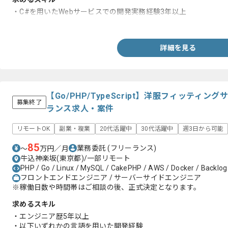
・C#を用いたWebサービスでの開発実務経験3年以上
・2名以上のチームリーダー経験1年以上
詳細を見る
【Go/PHP/TypeScript】洋服フィッティ
募集終了
ランス求人・案件
リモートOK
副業・複業
20代活躍中
30代活躍中
週3日から可能
85
業務委託
(フリーランス)
〜
万円／月
牛込神楽坂(東京都)/一部リモート
PHP / Go / Linux / MySQL / CakePHP / AWS / Docker / Backlog /
フロントエンドエンジニア / サーバーサイドエンジニア
※稼働日数や時間帯はご相談の後、正式決定となります。
求めるスキル
・エンジニア歴5年以上
・以下いずれかの言語を用いた開発経験