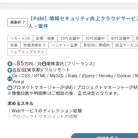
【PdM】情報セキュリティ向上クラウドサービ
募集終了
人・案件
リモートOK
副業・複業
20代活躍中
30代活躍中
40代活躍中
急募
参画実績あり
ベンチャー企業
新技術に積極的
自社サービス
シェアトップクラス
85
業務委託
(フリーランス)
〜
万円／月
五反田(東京都)/フルリモート
Go / CSS / HTML / MySQL / Rails / jQuery / Heroku / Docker / N
Vue.js
プロダクトマネージャー(PdM) / プロジェクトマネージャー(PM) 
※稼働日数や時間帯はご相談の後、正式決定となります。
求めるスキル
・Webサービスのディレクション経験
・プロジェクトマネジメントの経験
・アジャイル型開発スタイルへの理解