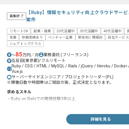
【Ruby】情報セキュリティ向上クラウドサー
募集終了
案件
リモートOK
副業・複業
20代活躍中
30代活躍中
40代活躍中
急募
参画実績あり
ベンチャー企業
新技術に積極的
自社サービス
シェアトップクラス
85
業務委託
(フリーランス)
〜
万円／月
五反田(東京都)/フルリモート
Ruby / CSS / HTML / MySQL / Rails / jQuery / Heroku / Docker /
Vue.js
サーバーサイドエンジニア / プロジェクトリーダー(PL)
※稼働日数や時間帯はご相談の後、正式決定となります。
求めるスキル
・Ruby on Railsでの開発経験3年以上
・Amazon Web Serviceでのサービス運用経験
詳細を見る