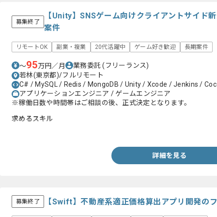
【Unity】SNSゲーム向けクライアントサイ
募集終了
案件
リモートOK
副業・複業
20代活躍中
ゲーム好き歓迎
長期案件
95
業務委託
(フリーランス)
〜
万円／月
若林(東京都)/フルリモート
C# / MySQL / Redis / MongoDB / Unity / Xcode / Jenkins / Co
アプリケーションエンジニア / ゲームエンジニア
※稼働日数や時間帯はご相談の後、正式決定となります。
求めるスキル
・Unityを用いた5年以上の開発経験
詳細を見る
【Swift】不動産系適正価格算出アプリ開発の
募集終了