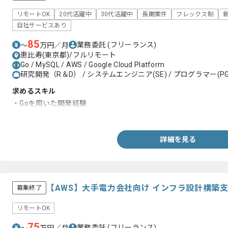
リモートOK
20代活躍中
30代活躍中
長期案件
フレックス制
自社サービスあり
85
業務委託
(フリーランス)
〜
万円／月
恵比寿(東京都)/フルリモート
Go / MySQL / AWS / Google Cloud Platform
研究開発（R＆D） / システムエンジニア(SE) / プログラマー(PG
求めるスキル
・Goを用いた開発経験
・リアルタイム性の強いシステムの開発経験
詳細を見る
【AWS】大手電力会社向け インフラ設計構築
募集終了
リモートOK
75
業務委託
(フリーランス)