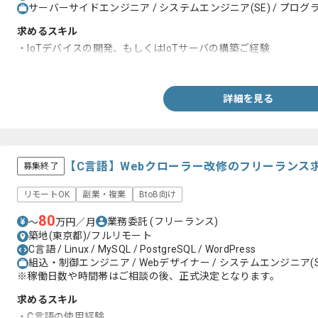
サーバーサイドエンジニア / システムエンジニア(SE) / プログラ
求めるスキル
・IoTデバイスの開発、もしくはIoTサーバの構築ご経験
・Python, Javaを用いた開発のご経験
詳細を見る
【C言語】Webクローラー改修のフリーランス
募集終了
リモートOK
副業・複業
BtoB向け
80
業務委託
(フリーランス)
〜
万円／月
築地(東京都)/フルリモート
C言語 / Linux / MySQL / PostgreSQL / WordPress
組込・制御エンジニア / Webデザイナー / システムエンジニア(S
※稼働日数や時間帯はご相談の後、正式決定となります。
求めるスキル
・C言語の使用経験