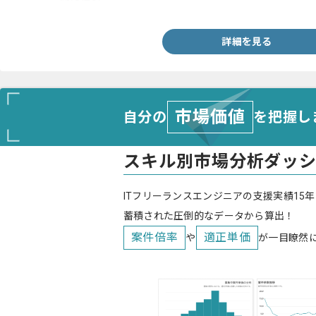
・FTPサービスなどファイル転送やファイル移動などの処理経験
詳細を見る
市場価値
自分の
を把握し
スキル別市場分析ダッ
ITフリーランスエンジニアの支援実績15年
蓄積された圧倒的なデータから算出！
案件倍率
適正単価
や
が一目瞭然