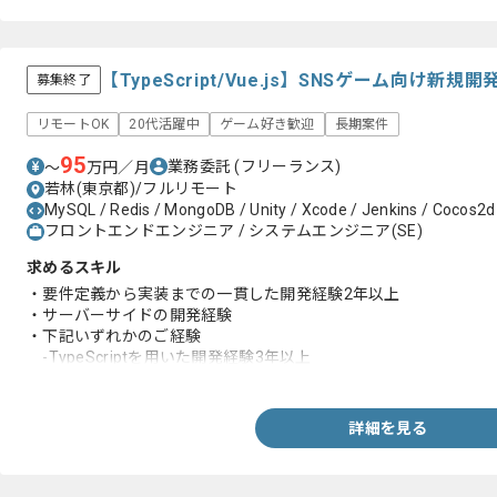
【TypeScript/Vue.js】SNSゲーム向け
募集終了
リモートOK
20代活躍中
ゲーム好き歓迎
長期案件
95
業務委託
(フリーランス)
〜
万円／月
若林(東京都)/フルリモート
MySQL / Redis / MongoDB / Unity / Xcode / Jenkins / Cocos2d-x
フロントエンドエンジニア / システムエンジニア(SE)
求めるスキル
・要件定義から実装までの一貫した開発経験2年以上
・サーバーサイドの開発経験
・下記いずれかのご経験
-TypeScriptを用いた開発経験3年以上
-JavaScriptを用いた開発経験3年及びTypeScriptを用いた開
詳細を見る