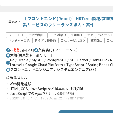
【フロントエンド(React)】HRTech領域/
募集終了
系サービスのフリーランス求人・案件
リモートOK
20代活躍中
30代活躍中
長期案件
急募
新規立ち
ベンチャー企業
新技術に積極的
自社サービスあり
服装自由
自社
65
業務委託
(フリーランス)
〜
万円／月
大崎(東京都)/一部リモート
Go / Oracle / MySQL / PostgreSQL / SQL Server / CakePHP / Ra
Laravel / Google Cloud Platform / TypeScript / Spring Boot / Gi
フロントエンドエンジニア / システムエンジニア(SE)
求めるスキル
・Web開発経験
・HTML, CSS, JavaScriptなど基本的な技術知識
・JavaScriptでのAjaxを利用した開発経験
・ES2015もしくは、TypeScriptによる開発経験
・React, Vue.js, Angular等のSPAフレームワークを用いて開発