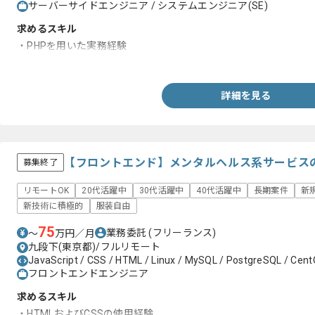
サーバーサイドエンジニア / システムエンジニア(SE)
求めるスキル
・PHPを用いた実務経験
・新サービス立ち上げフェーズに携わったご経験
詳細を見る
【フロントエンド】メンタルヘルス系サービス
募集終了
リモートOK
20代活躍中
30代活躍中
40代活躍中
長期案件
新
新技術に積極的
服装自由
75
業務委託
(フリーランス)
〜
万円／月
九段下(東京都)/フルリモート
JavaScript / CSS / HTML / Linux / MySQL / PostgreSQL / Cen
フロントエンドエンジニア
求めるスキル
・HTMLおよびCSSの使用経験