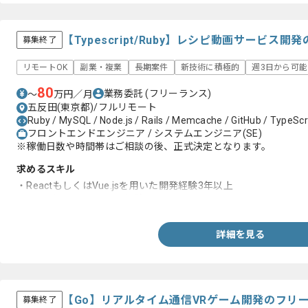
【Typescript/Ruby】レシピ動画サービス
募集終了
リモートOK
副業・複業
長期案件
新技術に積極的
週3日から可能
80
業務委託
(フリーランス)
〜
万円／月
五反田(東京都)/フルリモート
Ruby / MySQL / Node.js / Rails / Memcache / GitHub / TypeScri
フロントエンドエンジニア / システムエンジニア(SE)
※稼働日数や時間帯はご相談の後、正式決定となります。
求めるスキル
・ReactもしくはVue.jsを用いた開発経験3年以上
・サーバーサイドの開発経験
詳細を見る
【Go】リアルタイム通信VRゲーム開発のフリ
募集終了