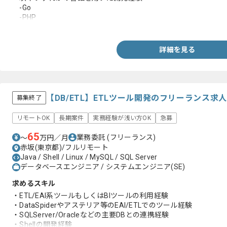
-Go
-PHP
-TypeScript
詳細を見る
【DB/ETL】ETLツール開発のフリーランス求
募集終了
リモートOK
長期案件
実務経験が浅い方OK
急募
65
業務委託
(フリーランス)
〜
万円／月
赤坂(東京都)/フルリモート
Java / Shell / Linux / MySQL / SQL Server
データベースエンジニア / システムエンジニア(SE)
求めるスキル
・ETL/EAI系ツールもしくはBIツールの利用経験
・DataSpiderやアステリア等のEAI/ETLでのツール経験
・SQLServer/Oracleなどの主要DBとの連携経験
・Shellの開発経験