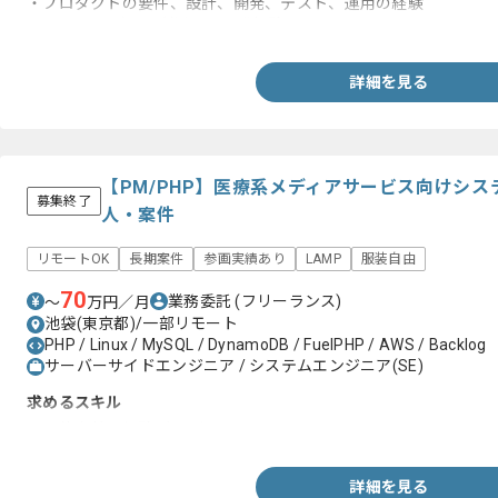
・プロダクトの要件、設計、開発、テスト、運用の経験
・AWSサービスを利用した開発経験
詳細を見る
【PM/PHP】医療系メディアサービス向けシ
募集終了
人・案件
リモートOK
長期案件
参画実績あり
LAMP
服装自由
70
業務委託
(フリーランス)
〜
万円／月
池袋(東京都)/一部リモート
PHP / Linux / MySQL / DynamoDB / FuelPHP / AWS / Backlog
サーバーサイドエンジニア / システムエンジニア(SE)
求めるスキル
・要件定義の経験5年以上
詳細を見る