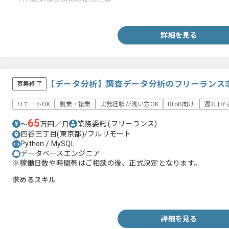
・JavaScriptを用いたフロントエンド開発経験
詳細を見る
【データ分析】調査データ分析のフリーランス
募集終了
リモートOK
副業・複業
実務経験が浅い方OK
BtoB向け
週3日か
65
業務委託
(フリーランス)
〜
万円／月
四谷三丁目(東京都)/フルリモート
Python / MySQL
データベースエンジニア
※稼働日数や時間帯はご相談の後、正式決定となります。
求めるスキル
・Python、MySQL等によるデータ分析経験
詳細を見る