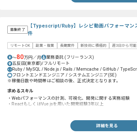
【Typescript/Ruby】レシピ動画パフォ
募集終了
件
リモートOK
副業・複業
長期案件
新技術に積極的
週3日から可能
80
業務委託
(フリーランス)
〜
万円／月
五反田(東京都)/フルリモート
Ruby / MySQL / Node.js / Rails / Memcache / GitHub / TypeScri
フロントエンドエンジニア / システムエンジニア(SE)
※稼働日数や時間帯はご相談の後、正式決定となります。
求めるスキル
・Webパフォーマンスの計測、可視化、開発に関する実務経験
・ReactもしくはVue.jsを用いた開発経験3年以上
・サーバーサイドの開発経験
詳細を見る