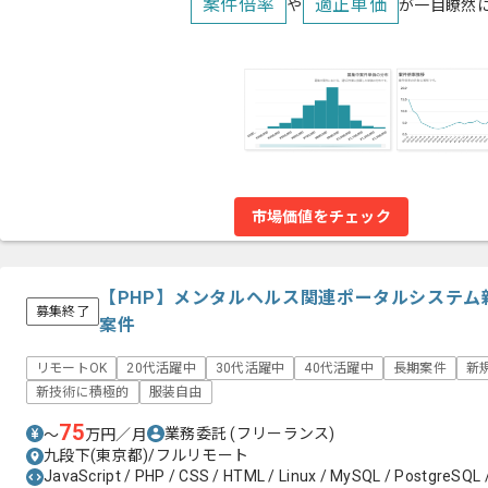
案件倍率
適正単価
や
が一目瞭然
市場価値をチェック
【PHP】メンタルヘルス関連ポータルシステム
募集終了
案件
リモートOK
20代活躍中
30代活躍中
40代活躍中
長期案件
新
新技術に積極的
服装自由
75
業務委託
(フリーランス)
〜
万円／月
九段下(東京都)/フルリモート
JavaScript / PHP / CSS / HTML / Linux / MySQL / PostgreSQL