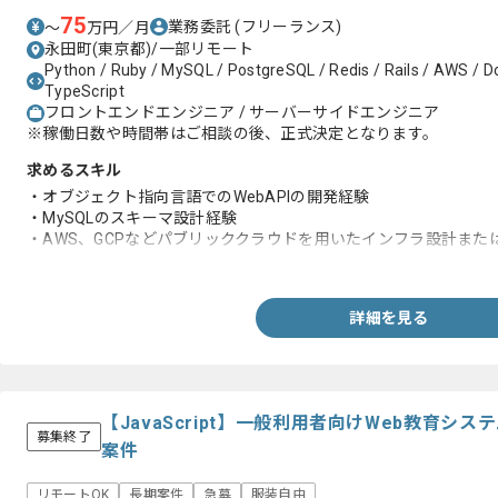
75
業務委託
(フリーランス)
〜
万円／月
永田町(東京都)/一部リモート
Python / Ruby / MySQL / PostgreSQL / Redis / Rails / AWS / Do
TypeScript
フロントエンドエンジニア / サーバーサイドエンジニア
※稼働日数や時間帯はご相談の後、正式決定となります。
求めるスキル
・オブジェクト指向言語でのWebAPIの開発経験
・MySQLのスキーマ設計経験
・AWS、GCPなどパブリッククラウドを用いたインフラ設計また
・アジャイル開発のプロジェクトにおけるチーム開発経験
詳細を見る
【JavaScript】一般利用者向けWeb教育
募集終了
案件
リモートOK
長期案件
急募
服装自由