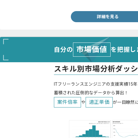
・Swiftを用いた開発経験5年以上
詳細を見る
市場価値
自分の
を把握し
スキル別市場分析ダッ
ITフリーランスエンジニアの支援実績15年
蓄積された圧倒的なデータから算出！
案件倍率
適正単価
や
が一目瞭然