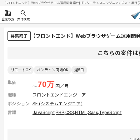
【フロントエンド】Webブラウザゲーム運用開発案件| ITフリーランスエンジニアの求人・案件(202
企業の方
案件検索
【フロントエンド】Webブラウザゲーム運用開
募集終了
こちらの案件は
リモートOK
オンライン商談OK
週5日
単価
70
万
〜
円／月
職種
フロントエンドエンジニア
ポジション
SE (システムエンジニア)
言語
JavaScript
,
PHP
,
CSS
,
HTML
,
Sass
,
TypeScript