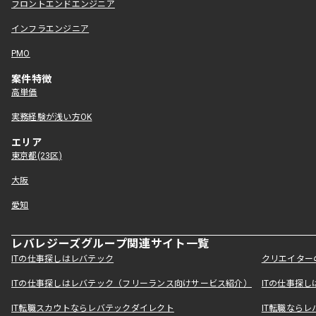
フロントエンドエンジニア
インフラエンジニア
PMO
案件特徴
高単価
実務経験が浅い方OK
エリア
東京都(23区)
大阪
愛知
レバレジーズグループ関連サイト一覧
ITの仕事探しはレバテック
クリエイター
ITの仕事探しはレバテック（フリーランス向けサービス紹介）
ITの仕事探
IT転職スカウトならレバテックダイレクト
IT転職なら