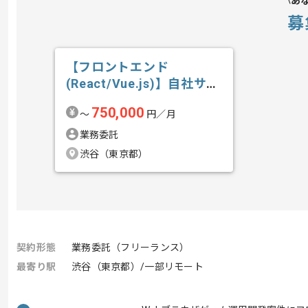
あ
募
【フロントエンド
(React/Vue.js)】自社サー
ビス開...の求人・案件
750,000
〜
円／月
業務委託
渋谷（東京都）
契約形態
業務委託（フリーランス）
最寄り駅
渋谷（東京都）/一部リモート