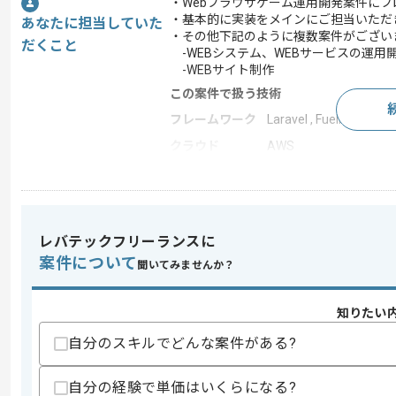
・Webブラウザゲーム運用開発案件に
・基本的に実装をメインにご担当いただ
あなたに担当していた
・その他下記のように複数案件がご
だくこと
-WEBシステム、WEBサービスの運用
-WEBサイト制作
この案件で扱う技術
フレームワーク
Laravel , FuelPHP , React 
クラウド
AWS
開発ツール
Smarty , GitHub , Word
この案件のポイント
業務内容
システム開発 , 受託開
レバテックフリーランスに
担当領域/システ
Webサイト
案件について
ム
聞いてみませんか？
特徴
20代活躍中 , 30代活躍
知りたい
自分のスキルでどんな案件がある?
求めるスキル
スキル
・HTML5, CSS3, JavaScriptを利用
自分の経験で単価はいくらになる?