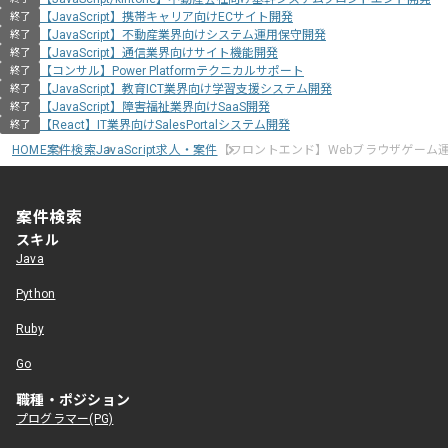
【JavaScript】携帯キャリア向けECサイト開発
終了
【JavaScript】不動産業界向けシステム運用保守開発
終了
【JavaScript】通信業界向けサイト機能開発
終了
【コンサル】Power Platformテクニカルサポート
終了
【JavaScript】教育ICT業界向け学習支援システム開発
終了
【JavaScript】障害福祉業界向けSaaS開発
終了
【React】IT業界向けSalesPortalシステム開発
終了
HOME
案件検索
JavaScript求人・案件
【フロントエンド】Webブラウザゲーム
案件検索
スキル
Java
Python
Ruby
Go
職種・ポジション
プログラマー(PG)