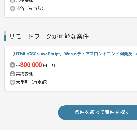
エージェントからのコ
業務委託
今回はWebブラウザゲーム運用開発案
メント
渋谷（東京都）
基本的には一部リモートでの作業を想定
リモートワークが可能な案件
プロジェクトは長期を想定しており、
中長期的に腰をすえての参画を希望され
【HTML/CSS/JavaScript】Webメディアフロントエンド開発及.
ReactまたはVue.jsを用いた開発経験を
800,000
〜
円／月
活かしたい方にはおすすめの案件となっ
業務委託
大手町（東京都）
条件を絞って案件を探す