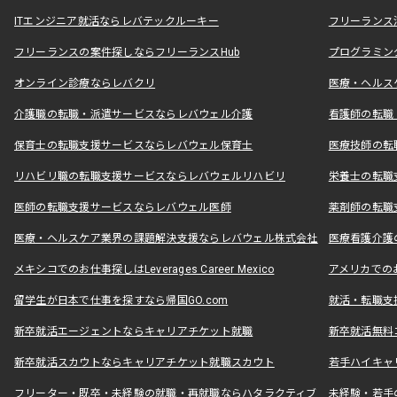
ITエンジニア就活ならレバテックルーキー
フリーランス
フリーランスの案件探しならフリーランスHub
プログラミン
オンライン診療ならレバクリ
医療・ヘルス
介護職の転職・派遣サービスならレバウェル介護
看護師の転職
保育士の転職支援サービスならレバウェル保育士
医療技師の転
リハビリ職の転職支援サービスならレバウェルリハビリ
栄養士の転職
医師の転職支援サービスならレバウェル医師
薬剤師の転職
医療・ヘルスケア業界の課題解決支援ならレバウェル株式会社
医療看護介護の
メキシコでのお仕事探しはLeverages Career Mexico
アメリカでのお仕事
留学生が日本で仕事を探すなら帰国GO.com
就活・転職支
新卒就活エージェントならキャリアチケット就職
新卒就活無料
新卒就活スカウトならキャリアチケット就職スカウト
若手ハイキャ
フリーター・既卒・未経験の就職・再就職ならハタラクティブ
未経験・若手