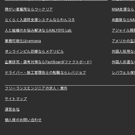
障がい者雇用ならワークリア
M&A支援な
らくらく入退院支援システムならわんコネ
AI面接ならNAL
人と組織のお悩み解決ならNALYSYS Lab.
アジャイル開発なら
業務可視化はremopia
アメリカの生活
オンラインピル診療ならメデリピル
外国人採用ならLe
企業研究・選考対策ならFactBoard(ファクトボード)
外国人派遣なら
ドライバー・施工管理技士の転職ならレバジョブ
レバウェル保
フリーランスエンジニアの求人・案件
サイトマップ
運営会社
個人様のお問い合わせ