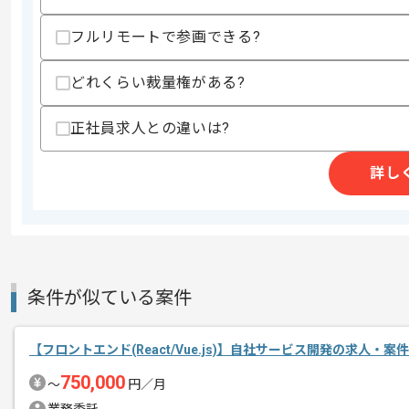
・Ajaxを用いた開発経験
歓迎スキル
フルリモートで参画できる?
・ReactまたはVue.jsを用いた開発経験
・計測ツールを用いたパフォーマンスチ
どれくらい裁量権がある?
・WEBブラウザゲームの実務経験
・CSSプリプロセッサーを利用した実務
正社員求人との違いは?
・iOS、 AndroidOSなどの知見
スキルに不安がある方へ
詳し
上記に似た経験やスキルをお持ちであれば申
商談回数
1回
その他募集要項
募集人数
1人
条件が似ている案件
作業開始日
2023/10/06
【フロントエンド(React/Vue.js)】自社サービス開発の求人・案件
750,000
〜
円／月
レバテックの実績がある企業の案件でご