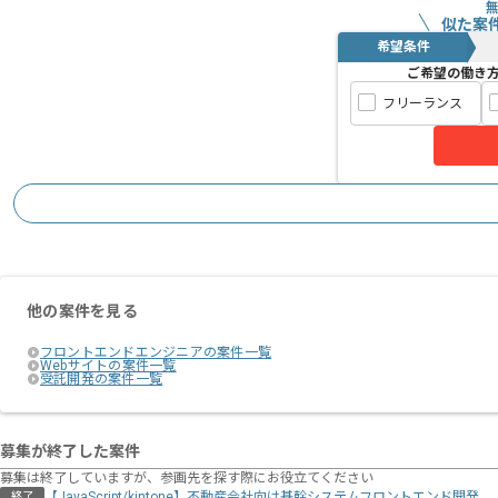
似た案
希望条件
ご希望の働き
フリーランス
他の案件を見る
フロントエンドエンジニアの案件一覧
Webサイトの案件一覧
受託開発の案件一覧
募集が終了した案件
募集は終了していますが、参画先を探す際にお役立てください
【JavaScript/kintone】不動産会社向け基幹システムフロントエンド開発
終了