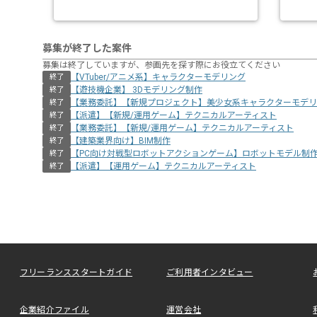
募集が終了した案件
募集は終了していますが、参画先を探す際にお役立てください
【VTuber/アニメ系】キャラクターモデリング
終了
【遊技機企業】 3Dモデリング制作
終了
【業務委託】【新規プロジェクト】美少女系キャラクターモデリ
終了
【派遣】【新規/運用ゲーム】テクニカルアーティスト
終了
【業務委託】【新規/運用ゲーム】テクニカルアーティスト
終了
【建築業界向け】BIM制作
終了
【PC向け対戦型ロボットアクションゲーム】ロボットモデル制
終了
【派遣】【運用ゲーム】テクニカルアーティスト
終了
フリーランススタートガイド
ご利用者インタビュー
企業紹介ファイル
運営会社