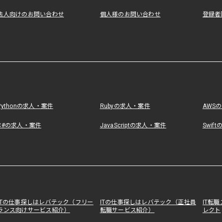
法人向けのお問い合わせ
個人様のお問い合わせ
登録者
Pythonの求人・案件
Rubyの求人・案件
AWS
C#の求人・案件
JavaScriptの求人・案件
Swif
ITの仕事探しはレバテック（フリー
ITの仕事探しはレバテック（正社員
IT転
ランス向けサービス紹介）
転職サービス紹介）
レクト