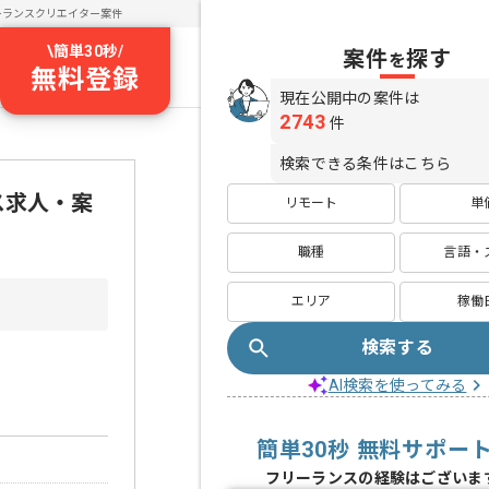
ーランスクリエイター案件
\
簡単30秒
/
案件
探す
を
無料登録
現在公開中の案件は
2743
件
検索できる条件はこちら
ス求人・案
リモート
単
職種
言語・
エリア
稼働
検索する
AI検索を使ってみる
簡単30秒 無料サポー
フリーランスの経験はございま