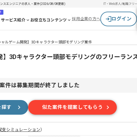
エンジニアの求人・案件(2026/08/08更新)
IT・Web求人/転職
フリ
！
ログイン
採用企業の方へ
サービス紹介
お役立ちコンテンツ
シャルゲーム開発】3Dキャラクター頭部モデリング案件
発】3Dキャラクター頭部モデリングのフリーラン
案件は募集期間が終了しました
を探す
似た案件を提案してもらう
収支シミュレーション
）