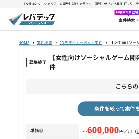
【女性向けソーシャルゲーム開発】3Dキャラクター頭部モデリング案件| ITフリーランス
AI検索が新登場
案件検索
HOME
案件検索
2Dデザイナー求人・案件
【女性向けソー
【女性向けソーシャルゲーム開
募集終了
件
こちらの
条件を絞って案件
600,000
単価
〜
円／月
（