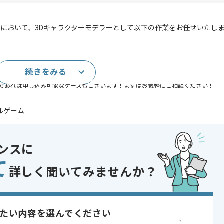
において、3Dキャラクターモデラーとして以下の作業をお任せいたし
続きをみる
グの実務経験
であれば申し込み可能なケースもございます！まずはお気軽にご相談ください！
ルゲーム
発
中 , 30代活躍中 , 長期プロジェクト , 研修制度・勉強会充実
ンスに
て
詳しく聞いてみませんか？
〜180時間
たい内容を選んでください