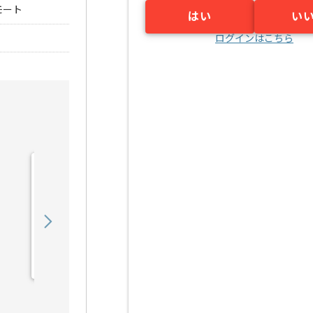
モート
はい
い
ログインはこちら
【新規/運用中ゲーム】テ
クニカルアーティストの求
人・案件
600,000
〜
円／月
業務委託
高田馬場（東京都）