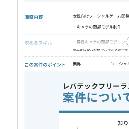
女性向けソーシャルゲーム開発
職務内容
・キャラの頭部モデル制作
・男性キャラの頭部モデリン
求めるスキル
※上記に似た経験やスキルをお持ち
業界
ソーシャ
この案件のポイント
業務内容
ゲーム開
特徴
20代活躍
レバテックフリーラ
案件につい
精算条件
有
精算・お支払い
精算基準時間
140時間
支払いサイト
15日
知り