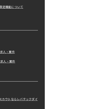
限定機能について
の求人・案件
tの求人・案件
職スカウトならレバテックダイ