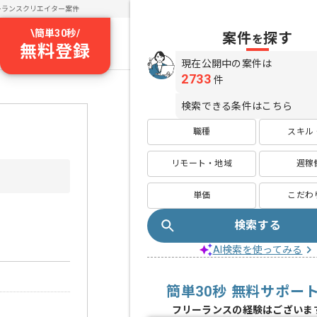
ーランスクリエイター案件
\
簡単30秒
/
案件
探す
を
無料登録
現在公開中の案件は
2733
件
検索できる条件はこちら
職種
スキル
リモート・地域
週稼
単価
こだわ
検索する
AI検索を使ってみる
簡単30秒 無料サポー
フリーランスの経験はございま