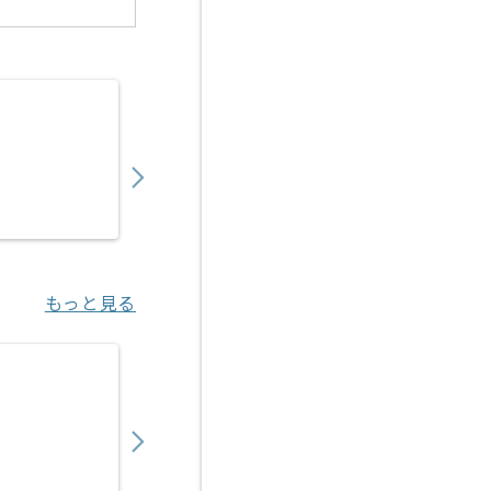
【派遣】【新規/運用中ゲーム】音楽制作ディ
2,100
〜
円／時
派遣
渋谷（東京都）
もっと見る