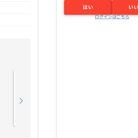
はい
い
ログインはこちら
【派遣】【新規/運用中ゲ
ーム】音楽制作ディレクシ
ョンの求人・案件
2,100
〜
円／時
派遣
渋谷（東京都）