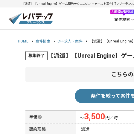
【派遣】【Unreal Engine】ゲーム開発テクニカルアーティスト案件| ITフリーランス
AI検索が新登場
案件検索
HOME
案件検索
C++求人・案件
【派遣】【Unreal En
【派遣】【Unreal Engin
募集終了
こちらの
条件を絞って案件
3,500
単価
〜
円／時
契約形態
派遣