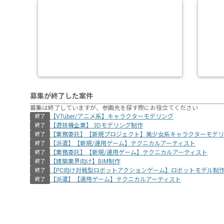
募集が終了した案件
募集は終了していますが、参画先を探す際にお役立てください
【VTuber/アニメ系】キャラクターモデリング
終了
【遊技機企業】 3Dモデリング制作
終了
【業務委託】【新規プロジェクト】美少女系キャラクターモデリ
終了
【派遣】【新規/運用ゲーム】テクニカルアーティスト
終了
【業務委託】【新規/運用ゲーム】テクニカルアーティスト
終了
【建築業界向け】BIM制作
終了
【PC向け対戦型ロボットアクションゲーム】ロボットモデル制
終了
【派遣】【運用ゲーム】テクニカルアーティスト
終了