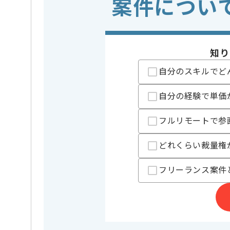
案件につい
業務内容
新規開発
特徴
20代活躍中
知り
担当者より
自分のスキルでど
「売り上げトップのアプリ」ランキングでも1位を獲得
累計900万ダウンロードを突破したゲームなど、
自分の経験で単価
世界的にヒットした大人気タイトルを手がけている東
業界最大級のユーザー数を誇り、本格的なRPGからカ
フルリモートで参
幅広いジャンルのゲームを多数リリースしています。
どれくらい裁量権
有名タイトルに携わりたい方や、
ゲーム業界で実績を積みたい方には特にお勧めです。
フリーランス案件