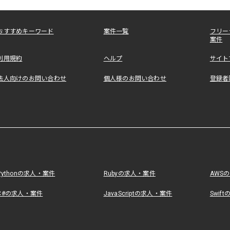
おすすめキーワード
案件一覧
フリー
案件
利用規約
ヘルプ
サイト
法人向けのお問い合わせ
個人様のお問い合わせ
登録者
Pythonの求人・案件
Rubyの求人・案件
AWS
C#の求人・案件
JavaScriptの求人・案件
Swif