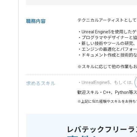
テクニカルアーティストとして
職務内容
・Unreal Engine5を使
・プログラマやデザイナーと
・新しい技術やツールの研究
・エンジンの最適化とパフォ
・ドキュメント作成と技術的
※スキルに応じて他の作業も
・UnrealEngine5、もしくは
求めるスキル
・C++、Python
歓迎スキル
※上記に似た経験やスキルをお持ち
ゲームエンジン
この案件で扱う技術
Unreal En
レバテックフリーラ
業界
コンシュ
この案件のポイント