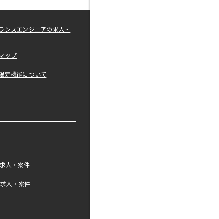
ランスエンジニアの求人・
マップ
限定機能について
の求人・案件
tの求人・案件