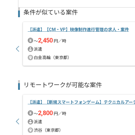
条件が似ている案件
【派遣】【CM・VP】映像制作進行管理の求人・案件
2,450
〜
円／時
派遣
白金高輪（東京都）
リモートワークが可能な案件
【派遣】【新規スマートフォンゲーム】テクニカルアー
2,800
〜
円／時
派遣
渋谷（東京都）