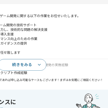
ゲーム開発に関する以下の作業をお任せいたします。
用したゲーム開発の技術サポート
協力し、技術的な問題の解決支援
、導入支援
ーマンス向上のための作業
なガイダンスの提供
お任せ致します
続きをみる
、UnrealEngine4ににおける環境開発の実務経験
等スクリプト作成経験
であれば申し込み可能なケースもございます！まずはお気軽にご相談ください！
gine
ンスに
ーマーゲーム