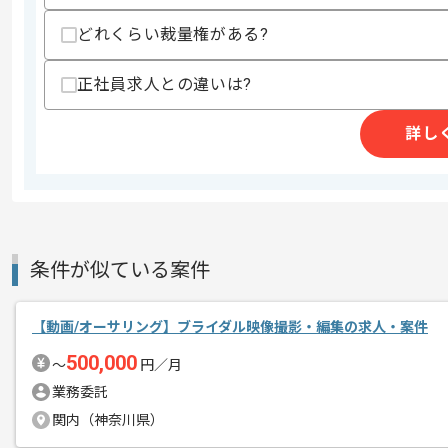
精算条件
有
精算・お支払い
どれくらい裁量権がある?
精算基準時間
140時間〜180時間
支払いサイト
15日
正社員求人との違いは?
詳し
商談回数
1回
その他募集要項
募集人数
1人
作業開始日
2017/03/15
条件が似ている案件
数々の大人気ソーシャルゲームを開発～
エージェントからのコ
版権物のゲームに強みがあります。
【動画/オーサリング】ブライダル映像撮影・編集の求人・案件
メント
500,000
〜
円／月
社内にカフェがあり、 お手頃価格で珈
業務委託
関内（神奈川県）
版権物を多く制作しているため、