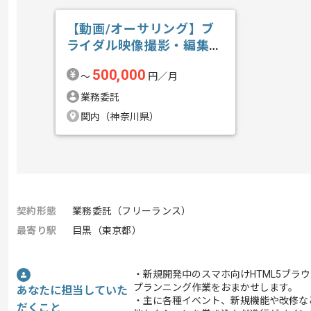
【動画/オーサリング】ブ
ライダル映像撮影・編集の
求人・案件
500,000
〜
円／月
業務委託
関内（神奈川県）
契約形態
業務委託（フリーランス）
最寄り駅
目黒（東京都）
・新規開発中のスマホ向けHTML5ブラ
プランニング作業をおまかせします。
あなたに担当していた
・主に各種イベント、新規機能や改修な
だくこと