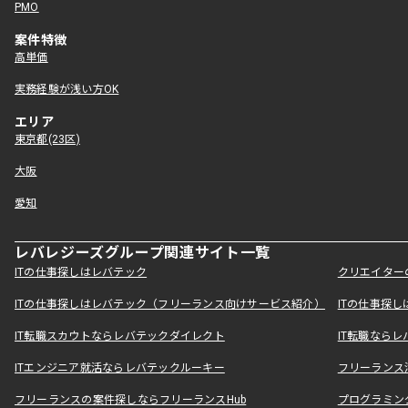
PMO
案件特徴
高単価
実務経験が浅い方OK
エリア
東京都(23区)
大阪
愛知
レバレジーズグループ関連サイト一覧
ITの仕事探しはレバテック
クリエイター
ITの仕事探しはレバテック（フリーランス向けサービス紹介）
ITの仕事探
IT転職スカウトならレバテックダイレクト
IT転職なら
ITエンジニア就活ならレバテックルーキー
フリーランス
フリーランスの案件探しならフリーランスHub
プログラミン