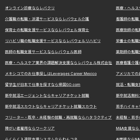
オンライン診療ならレバクリ
医療・ヘルス
介護職の転職・派遣サービスならレバウェル介護
看護師の転職
保育士の転職支援サービスならレバウェル保育士
医療技師の転
リハビリ職の転職支援サービスならレバウェルリハビリ
栄養士の転職
医師の転職支援サービスならレバウェル医師
薬剤師の転職
医療・ヘルスケア業界の課題解決支援ならレバウェル株式会社
医療看護介護の
メキシコでのお仕事探しはLeverages Career Mexico
アメリカでのお仕事
留学生が日本で仕事を探すなら帰国GO.com
就活・転職支
新卒就活エージェントならキャリアチケット就職
新卒就活無料
新卒就活スカウトならキャリアチケット就職スカウト
若手ハイキャ
フリーター・既卒・未経験の就職・再就職ならハタラクティブ
未経験・若手
障がい者雇用ならワークリア
M&A支援な
らくらく入退院支援システムならわんコネ
AI面接ならNAL