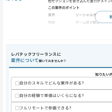
他セクションを巻き込んだ進行がメイン
この案件のポイント
業界
ソーシャルゲーム
特徴
ゲーム好き歓迎
求めるスキル
スキル
・ゲーム開発における進行管理実務経験
・ゲーム開発における仕様書作成実務経
レバテックフリーランスに
案件について
歓迎スキル
聞いてみませんか？
・KPI分析の実務経験
・ゲームの立ち上げ、運営中の再開発の
知りたい
・セクションリーダー等のリーダー経験
自分のスキルでどんな案件がある?
スキルに不安がある方へ
上記に似た経験やスキルをお持ちであれば申
自分の経験で単価はいくらになる?
フルリモートで参画できる?