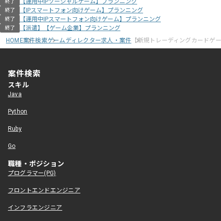
【運用中IPソーシャルゲーム】プランニング
終了
【IPスマートフォン向けゲーム】プランニング
終了
【運用中IPスマートフォン向けゲーム】プランニング
終了
【派遣】【ゲーム企業】プランニング
終了
HOME
案件検索
ゲームディレクター求人・案件
【新規トレーディングカードゲ
案件検索
スキル
Java
Python
Ruby
Go
職種・ポジション
プログラマー(PG)
フロントエンドエンジニア
インフラエンジニア