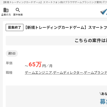
【新規トレーディングカードゲーム】スマートフォン向けブラウザゲームプランニング案件| ITフリー
企業の方
案件検索
【新規トレーディングカードゲーム】スマート
募集終了
こちらの案件は
週5日
単価
65
万
〜
円／月
職種
ゲームエンジニア
,
ゲームディレクター
,
ゲームプラン
あ
募