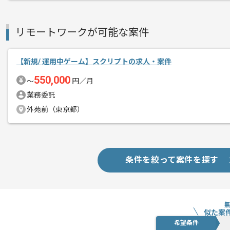
ご参画頂くまでタイトルをお伝えできな
版権元も大きいゲームが多いため ゲー
リモートワークが可能な案件
有名タイトルに携わりたい方には特にお
【新規/ 運用中ゲーム】スクリプトの求人・案件
550,000
〜
円／月
若手～ベテランの方まで、在籍されてい
業務委託
外苑前（東京都）
条件を絞って案件を探す
似た案
希望条件