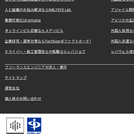
人と組織のお悩み解決ならNALYSYS Lab.
アジャイル開発なら
業務可視化はremopia
アメリカの生活
オンラインピル診療ならメデリピル
外国人採用ならLe
企業研究・選考対策ならFactBoard(ファクトボード)
外国人派遣なら
ドライバー・施工管理技士の転職ならレバジョブ
レバウェル保
フリーランスエンジニアの求人・案件
サイトマップ
運営会社
個人様のお問い合わせ