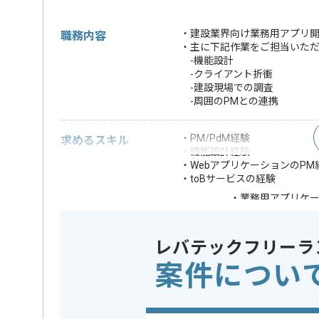
・建設業界向け業務用アプリ
職務内容
・主に下記作業をご担当いた
-機能設計
-クライアント折衝
-建設現場での調査
-周囲のPMとの連携
・PM/PdM経験
求めるスキル
・機能設計経験
・WebアプリケーションのPM
・toBサービスの経験
・業務用アプリケー
歓迎スキル
・UX設計
※上記に似た経験やスキルをお持ち
レバテックフリーラ
案件につい
業務内容
アプリ開発
この案件のポイント
特徴
20代活躍中
術に積極