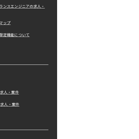
ランスエンジニアの求人・
マップ
限定機能について
の求人・案件
tの求人・案件