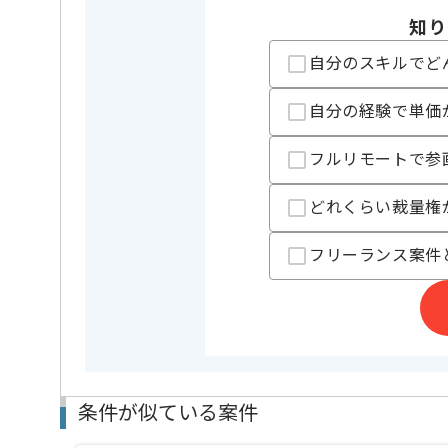
知り
担当者より
自分のスキルでど
主に建設業向けのクラウドプラットフォームの構築、
を展開している企業でございます。
自分の経験で単価
今回は建設業界向け業務用アプリ開発案件に携わって
フルリモートで参
PMとしての実務経験を活かしたい方にお勧めです。
基本的には一部リモートでの作業を見込んでおります
どれくらい裁量権
複数案件を保有している企業ですので、
ご経験と実績に応じてスライド案件のご提案も差し上
フリーランス案件
条件が似ている案件