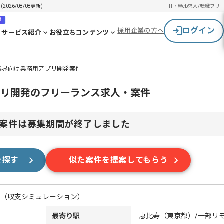
26/08/08更新)
IT・Web求人/転職
フリ
！
ログイン
採用企業の方へ
サービス紹介
お役立ちコンテンツ
業界向け業務用アプリ開発案件
プリ開発のフリーランス求人・案件
案件は募集期間が終了しました
を探す
似た案件を提案してもらう
月
（
収支シミュレーション
）
最寄り駅
恵比寿（東京都）/一部リ