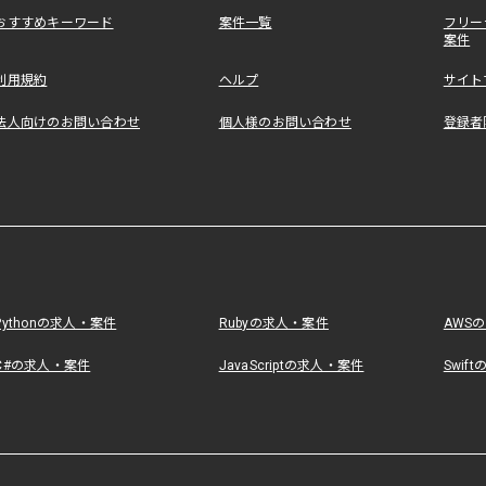
おすすめキーワード
案件一覧
フリー
案件
利用規約
ヘルプ
サイト
法人向けのお問い合わせ
個人様のお問い合わせ
登録者
Pythonの求人・案件
Rubyの求人・案件
AWS
C#の求人・案件
JavaScriptの求人・案件
Swif