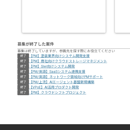
募集が終了した案件
募集は終了していますが、参画先を探す際にお役立てください
【PM】塗装業界向けシステム開発支援
終了
【PM】商社向けクラウドストレージマネジメント
終了
【PM】SIer向けシステム開発
終了
【PM/英語】SaaSシステム連携支援
終了
【PM/英語】ネットワーク領域向けPMサポート
終了
【PM/上流】AIエージェント基盤新規構築
終了
【VPoE】AI活用プロダクト開発
終了
【PM】クラウドシフトプロジェクト
終了