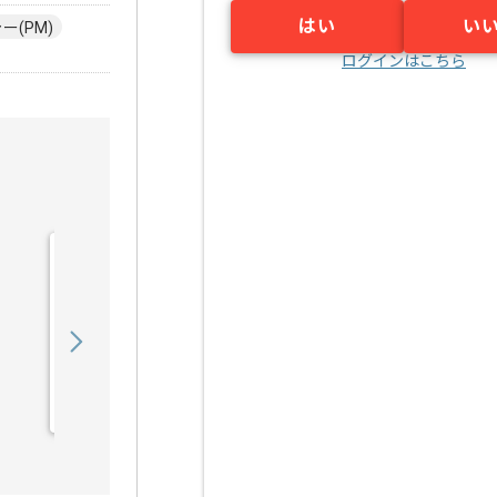
はい
い
(PM)
ログインはこちら
【PL】入管システム開発
支援の求人・案件
1,050,000
〜
円／月
業務委託
日比谷（東京都）