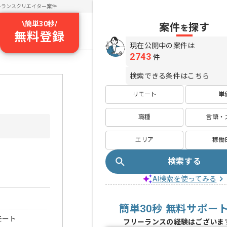
ーランスクリエイター案件
\
簡単30秒
/
案件
探す
を
無料登録
現在公開中の案件は
2743
件
検索できる条件はこちら
リモート
単
職種
言語・
エリア
稼働
検索する
AI検索を使ってみる
簡単30秒 無料サポー
モート
フリーランスの経験はございま