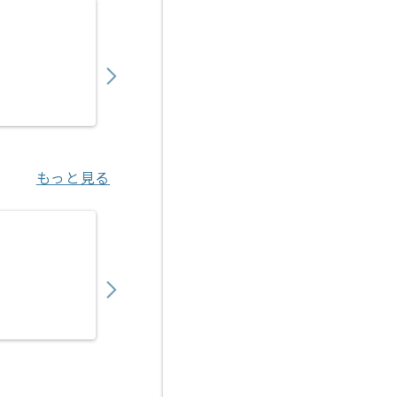
【PL】入管システム開発支援の求人・案件
1,050,000
〜
円／月
業務委託
日比谷（東京都）
もっと見る
【PM】医療ヘルスケア向けITサービス開発
750,000
〜
円／月
業務委託
渋谷（東京都）