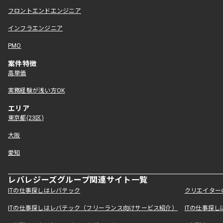
フロントエンドエンジニア
インフラエンジニア
PMO
案件特徴
高単価
実務経験が浅い方OK
エリア
東京都(23区)
大阪
愛知
レバレジーズグループ関連サイト一覧
ITの仕事探しはレバテック
クリエイター
ITの仕事探しはレバテック（フリーランス向けサービス紹介）
ITの仕事探