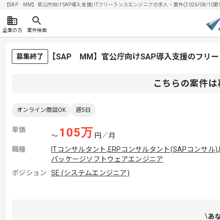
【SAP MM】官公庁向けSAP導入支援| ITフリーランスエンジニアの求人・案件(2026/08/10更
企業の方
案件検索
【SAP MM】官公庁向けSAP導入支援のフリ
募集終了
こちらの案件は
オンライン商談OK
週5日
単価
105
万
〜
円／月
職種
ITコンサルタント
,
ERPコンサルタント(SAPコンサル)
,
パッケージソフトウェアエンジニア
ポジション
SE (システムエンジニア)
あ