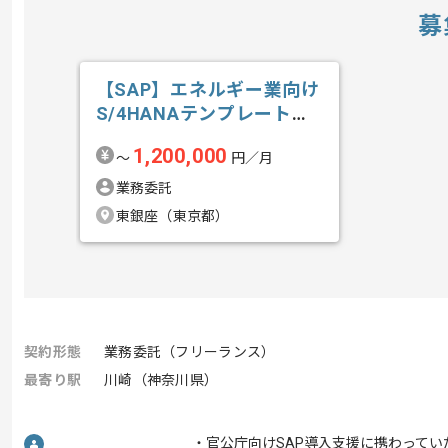
募
【SAP】エネルギー業向け
S/4HANAテンプレート導
入の求人・案件
1,200,000
〜
円／月
業務委託
東銀座（東京都）
契約形態
業務委託（フリーランス）
最寄り駅
川崎（神奈川県）
・官公庁向けSAP導入支援に携わってい