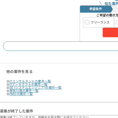
似た案
希望条件
ご希望の働き
フリーランス
他の案件を見る
ITコンサルタントの案件一覧
ITアーキテクトの案件一覧
SE (システムエンジニア)の案件一覧
神奈川県の案件一覧
PMOの案件一覧
募集が終了した案件
募集は終了していますが、参画先を探す際にお役立てください