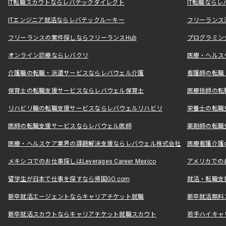
IT転職スカウトならレバテックダイレクト
IT転職なら
ITエンジニア就活ならレバテックルーキー
フリーランス
フリーランスの案件探しならフリーランスHub
プログラミン
オンライン診療ならレバクリ
医療・ヘルス
介護職の転職・派遣サービスならレバウェル介護
看護師の転職
保育士の転職支援サービスならレバウェル保育士
医療技師の転
リハビリ職の転職支援サービスならレバウェルリハビリ
栄養士の転職
医師の転職支援サービスならレバウェル医師
薬剤師の転職
医療・ヘルスケア業界の課題解決支援ならレバウェル株式会社
医療看護介護の
メキシコでのお仕事探しはLeverages Career Mexico
アメリカでのお仕事
留学生が日本で仕事を探すなら帰国GO.com
就活・転職支
新卒就活エージェントならキャリアチケット就職
新卒就活無料
新卒就活スカウトならキャリアチケット就職スカウト
若手ハイキャ