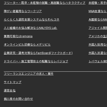
フリーター・既卒・未経験の就職・再就職ならハタラクティブ
未経験・若手
障がい者雇用ならワークリア
M&A支援な
らくらく入退院支援システムならわんコネ
AI面接ならNAL
人と組織のお悩み解決ならNALYSYS Lab.
アジャイル開発なら
業務可視化はremopia
アメリカの生活
オンラインピル診療ならメデリピル
外国人採用ならLe
企業研究・選考対策ならFactBoard(ファクトボード)
外国人派遣なら
ドライバー・施工管理技士の転職ならレバジョブ
レバウェル保
フリーランスエンジニアの求人・案件
サイトマップ
運営会社
個人様のお問い合わせ