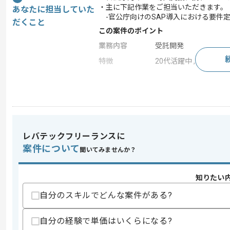
・主に下記作業をご担当いただきます。
あなたに担当していた
-官公庁向けのSAP導入における要件
だくこと
この案件のポイント
業務内容
受託開発
特徴
20代活躍中 , 30代活躍中
求めるスキル
スキル
・SAP MM領域のコンサル経験
・顧客折衝経験
レバテックフリーランスに
スキルに不安がある方へ
案件について
聞いてみませんか？
上記に似た経験やスキルをお持ちであれば申
知りたい
自分のスキルでどんな案件がある?
商談回数
1回
その他募集要項
募集人数
1人
自分の経験で単価はいくらになる?