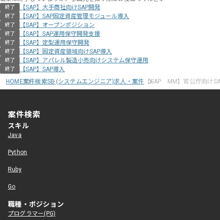
【SAP】大手商社向けSAP開発
終了
【SAP】SAP固定資産管理モジュール導入
終了
【SAP】オープンポジション
終了
【SAP】SAP運用保守開発支援
終了
【SAP】定型運用保守開発
終了
【SAP】固定資産領域向けSAP導入
終了
【SAP】アパレル製造小売向けシステム保守運用
終了
【SAP】SAP導入
終了
HOME
案件検索
SE (システムエンジニア)求人・案件
【SAP MM】官公庁向けS
案件検索
スキル
Java
Python
Ruby
Go
職種・ポジション
プログラマー(PG)