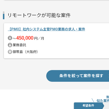
スキルアップされたい方、長期的に参画
基本的には、常駐とリモートのハイブリ
リモートワークが可能な案件
【PMO】社内システム主管PMO業務の求人・案件
450,000
〜
円／月
業務委託
御幣島（大阪府）
条件を絞って案件を探す
似た案
希望条件