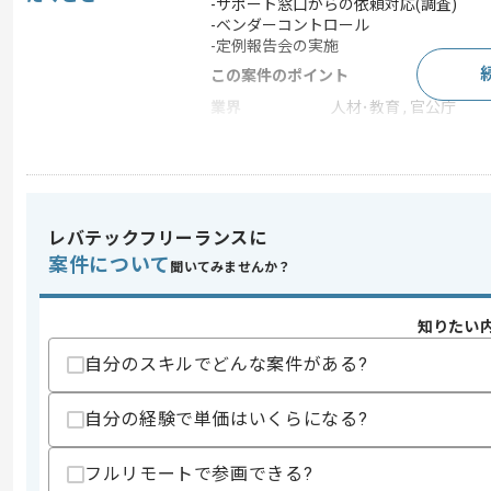
-サポート窓口からの依頼対応(調査)
-ベンダーコントロール
-定例報告会の実施
この案件のポイント
業界
人材･教育 , 官公庁
業務内容
ベンダーコントロール , シ
参画実績あり , 20代活躍
特徴
仕事
レバテックフリーランスに
案件について
聞いてみませんか？
求めるスキル
スキル
・メンバー3名以上のチームにおけるPL経
・NW設計構築経験(5年以上)
知りたい
・インターネット回線知見
自分のスキルでどんな案件がある?
・無線LANに関するプロジェクト経験(2
・100拠点程度に提供する拠点 LAN ネ
・脆弱性情報からの脆弱性調査、パッチ適
自分の経験で単価はいくらになる?
・モバイルルータの機能提供経験
歓迎スキル
フルリモートで参画できる?