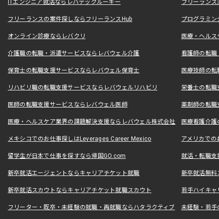
ITエンジニア就活ならレバテックルーキー
フリーランス
フリーランスの案件探しならフリーランスHub
プログラミン
オンライン診療ならレバクリ
医療・ヘルス
介護職の転職・派遣サービスならレバウェル介護
看護師の転職
保育士の転職支援サービスならレバウェル保育士
医療技師の転
リハビリ職の転職支援サービスならレバウェルリハビリ
栄養士の転職
医師の転職支援サービスならレバウェル医師
薬剤師の転職
医療・ヘルスケア業界の課題解決支援ならレバウェル株式会社
医療看護介護の
メキシコでのお仕事探しはLeverages Career Mexico
アメリカでのお仕事
留学生が日本で仕事を探すなら帰国GO.com
就活・転職支
新卒就活エージェントならキャリアチケット就職
新卒就活無料
新卒就活スカウトならキャリアチケット就職スカウト
若手ハイキャ
フリーター・既卒・未経験の就職・再就職ならハタラクティブ
未経験・若手