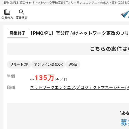
【PMO/PL】官公庁向けネットワーク更改案件| ITフリーランスエンジニアの求人・案件(2026/08
企業の方
案件検索
【PMO/PL】官公庁向けネットワーク更改のフ
募集終了
こちらの案件は
リモートOK
オンライン商談OK
週5日
単価
135
万
〜
円／月
職種
ネットワークエンジニア
,
プロジェクトマネージャー(P
あ
募