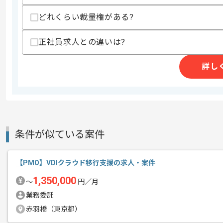
・Extreme経験
どれくらい裁量権がある?
スキルに不安がある方へ
上記に似た経験やスキルをお持ちであれば申
正社員求人との違いは?
詳し
商談回数
2回
その他募集要項
募集人数
1人
作業開始日
2024/10/01
条件が似ている案件
レバテックでの実績がある企業の案件で
エージェントからのコ
PMOの経験を活かすことができます。
【PMO】VDIクラウド移行支援の求人・案件
メント
複数案件を保有している企業ですので、
1,350,000
〜
円／月
ご経験と実績に応じてスライド案件のご
業務委託
新しいアイディアや技術を積極的に導入
赤羽橋（東京都）
経験豊富なエンジニアと成長が出来る環