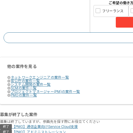
ご希望の働き
フリーランス
他の案件を見る
ネットワークエンジニアの案件一覧
官公庁の案件一覧
システム開発の案件一覧
SCMの案件一覧
プロジェクトマネージャー(PM)の案件一覧
PMOの案件一覧
募集が終了した案件
募集は終了していますが、参画先を探す際にお役立てください
【PMO】通信企業向けService Cloud支援
終了
【PMO】アドミニストレーション
終了