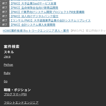
【PMO】大手企業SaaSサービス支援
終了
【PMO】生命保険会社向け新商品開発
終了
【PMO】IT業界向けシステム開発プロジェクトPM支援構築
終了
【PMO】法人向けデジタルバンク設立
終了
【コンサル/PMO】大手道路業界企業の会計システムリプレイス
終了
【PMO】会計システム導入支援開発
終了
HOME
案件検索
ネットワークエンジニア求人・案件
【PMO/PL】官公庁向けネ
案件検索
スキル
Java
Python
Ruby
Go
職種・ポジション
プログラマー(PG)
フロントエンドエンジニア