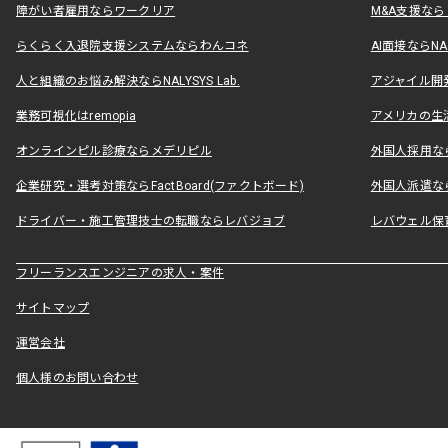
障がい者雇用ならワークリア
M&A支援な
らくらく入退院支援システムならわんコネ
AI面接ならNAL
人と組織のお悩み解決ならNALYSYS Lab.
アジャイル開発なら
業務可視化はremopia
アメリカの生活
オンラインピル診療ならメデリピル
外国人採用ならLe
企業研究・選考対策ならFactBoard(ファクトボード)
外国人派遣なら
ドライバー・施工管理技士の転職ならレバジョブ
レバウェル保
フリーランスエンジニアの求人・案件
サイトマップ
運営会社
個人様のお問い合わせ