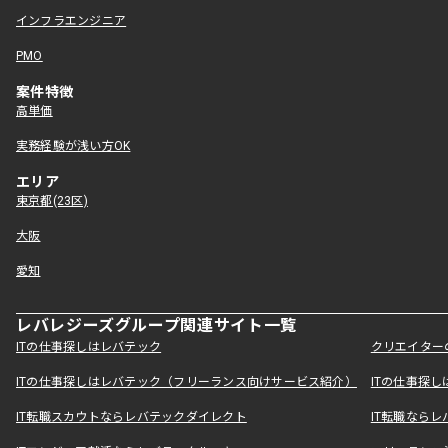
インフラエンジニア
PMO
案件特徴
高単価
実務経験が浅い方OK
エリア
東京都(23区)
大阪
愛知
レバレジーズグループ関連サイト一覧
ITの仕事探しはレバテック
クリエイター
ITの仕事探しはレバテック（フリーランス向けサービス紹介）
ITの仕事探
IT転職スカウトならレバテックダイレクト
IT転職なら