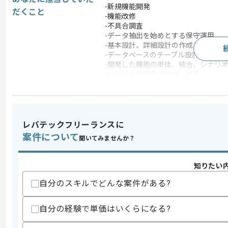
-新規機能開発
だくこと
-機能改修
-不具合調査
-データ抽出を始めとする保守運用
-基本設計、詳細設計の作成と更新
-データベースのテーブル設計とテーブ
-開発した機能の単体、結合、シナリオ
-リリース手順書の作成、更新
この案件で扱う技術
DB
MySQL
OS
Linux
レバテックフリーランスに
フレームワーク
Laravel , FuelPHP
案件について
聞いてみませんか？
統合開発環境
NetBeans , PhpStorm
この案件のポイント
知りたい
業務内容
新規開発 , API開発 ,
自分のスキルでどんな案件がある?
特徴
20代活躍中 , 30代活躍
自分の経験で単価はいくらになる?