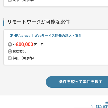
東京（東京都）
支払いサイト
15日
リモートワークが可能な案件
商談回数
1回
その他募集要項
募集人数
1人
【PHP/Laravel】Webサービス開発の求人・案件
作業開始日
2025/03/14
800,000
〜
円／月
業務委託
神田（東京都）
SIソリューション、HRソリューション
エージェントからのコ
レバテックの実績がある企業でございま
メント
今回はバックエンドシステム新規機能開
条件を絞って案件を探す
に携わっていただきます。
PHPを用いた開発経験を活かしたい方に
似た案