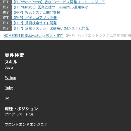
【PHP/WordPress】香水ECサービス開発リードエンジニア
終了
【PHP/MySQL】営業支援ツール向けDB運用保守
終了
【PHP】Webシステム開発支援
終了
【PHP】パチンコアプリ開発
終了
【PHP】賃貸検索サイト開発
終了
【PHP】治験システム・医療系CRMシステム開発
終了
HOME
案件検索
JavaScript求人・案件
【PHP】バックエンドシステム新規機能
案件検索
スキル
Java
Python
Ruby
Go
職種・ポジション
プログラマー(PG)
フロントエンドエンジニア