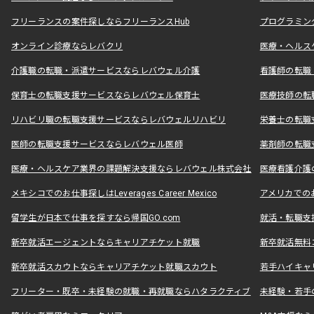
フリーランスの案件探しならフリーランスHub
プログラミン
オンライン診療ならレバクリ
医療・ヘルス
介護職の転職・派遣サービスならレバウェル介護
看護師の転職
保育士の転職支援サービスならレバウェル保育士
医療技師の転
リハビリ職の転職支援サービスならレバウェルリハビリ
栄養士の転職
医師の転職支援サービスならレバウェル医師
薬剤師の転職
医療・ヘルスケア業界の課題解決支援ならレバウェル株式会社
医療看護介護の
メキシコでのお仕事探しはLeverages Career Mexico
アメリカでのお仕事
留学生が日本で仕事を探すなら帰国GO.com
就活・転職支
新卒就活エージェントならキャリアチケット就職
新卒就活無料
新卒就活スカウトならキャリアチケット就職スカウト
若手ハイキャ
フリーター・既卒・未経験の就職・再就職ならハタラクティブ
未経験・若手