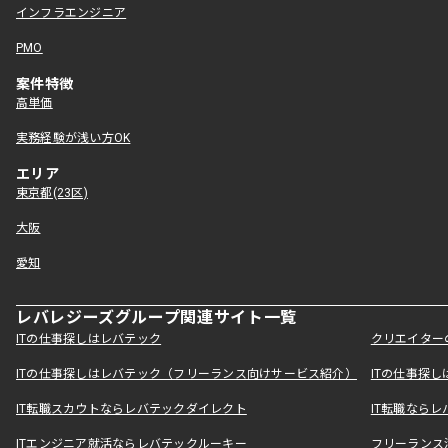
インフラエンジニア
PMO
案件特徴
高単価
実務経験が浅い方OK
エリア
東京都(23区)
大阪
愛知
レバレジーズグループ関連サイト一覧
ITの仕事探しはレバテック
クリエイター
ITの仕事探しはレバテック（フリーランス向けサービス紹介）
ITの仕事探
IT転職スカウトならレバテックダイレクト
IT転職なら
ITエンジニア就活ならレバテックルーキー
フリーランス