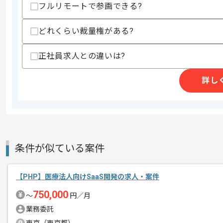
フルリモートで参画できる?
求めるスキル
スキル
・メジャーなフレームワークを用いた開発
・不具合調査等のトラブルシューティング
どれくらい裁量権がある?
・REST APIを用いた通信処理実装経験
・MySQLを用いた開発経験(3年以上)
正社員求人との違いは?
・EXPLAINを用いたSQLの検討、最適
・DB定義書作成経験
・HTML5、CSS、Javascriptを用
詳し
・Linux環境下での開発経験(3年以上)
歓迎スキル
・PHPStorm、NetBeans、VsCode、
・Docker-compose、Dokerを用
・データベースクライアントツールを用い
条件が似ている案件
スキルに不安がある方へ
上記に似た経験やスキルをお持ちであれば申
【PHP】医療法人向けSaaS開発の求人・案件
750,000
〜
円／月
精算条件
有
業務委託
精算・お支払い
精算基準時間
140時間〜180時間