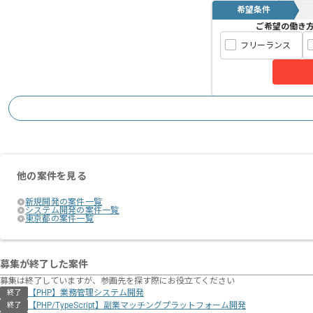
基本的にはフルリモートでの作業を見込
希望条件
ご希望の働き
フリーランス
他の案件を見る
新規開発の案件一覧
システム開発の案件一覧
東京都の案件一覧
募集が終了した案件
募集は終了していますが、参画先を探す際にお役立てください
【PHP】業務管理システム開発
終了
【PHP/TypeScript】副業マッチングプラットフォーム開発
終了