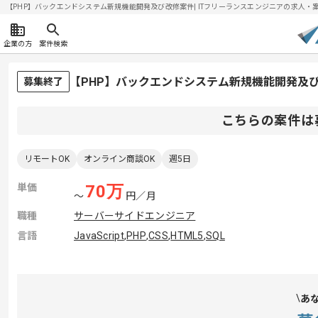
【PHP】バックエンドシステム新規機能開発及び改修案件| ITフリーランスエンジニアの求人・案件(2
企業の方
案件検索
【PHP】バックエンドシステム新規機能開発及
募集終了
こちらの案件は
リモートOK
オンライン商談OK
週5日
単価
70
万
〜
円／月
職種
サーバーサイドエンジニア
言語
JavaScript
,
PHP
,
CSS
,
HTML5
,
SQL
あ