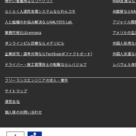
障がい者雇用ならワークリア
M&A支援な
らくらく入退院支援システムならわんコネ
AI面接ならNAL
人と組織のお悩み解決ならNALYSYS Lab.
アジャイル開発なら
業務可視化はremopia
アメリカの生活
オンラインピル診療ならメデリピル
外国人採用ならLe
企業研究・選考対策ならFactBoard(ファクトボード)
外国人派遣なら
ドライバー・施工管理技士の転職ならレバジョブ
レバウェル保
フリーランスエンジニアの求人・案件
サイトマップ
運営会社
個人様のお問い合わせ