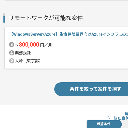
リモートワークが可能な案件
【WindowsServer/Azure】生命保険業界向けAzureインフラ..
800,000
〜
円／月
業務委託
大崎（東京都）
条件を絞って案件を探す
似た案
希望条件