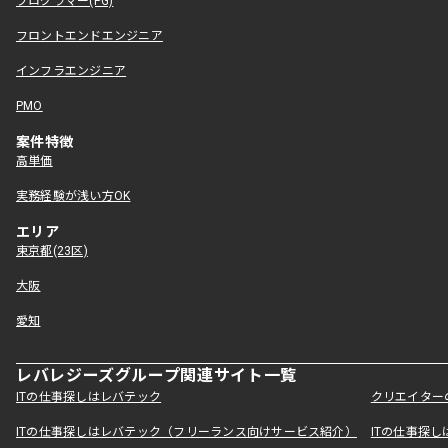
プログラマー(PG)
フロントエンドエンジニア
インフラエンジニア
PMO
案件特徴
高単価
実務経験が浅い方OK
エリア
東京都(23区)
大阪
愛知
レバレジーズグループ関連サイト一覧
ITの仕事探しはレバテック
クリエイター
ITの仕事探しはレバテック（フリーランス向けサービス紹介）
ITの仕事探