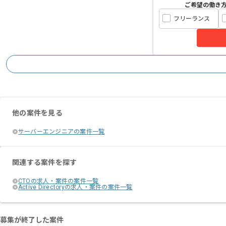
ご希望の働き
フリーランス
他の案件を見る
サーバーエンジニアの案件一覧
関連する案件を探す
CTOの求人・案件の案件一覧
Active Directoryの求人・案件の案件一覧
募集が終了した案件