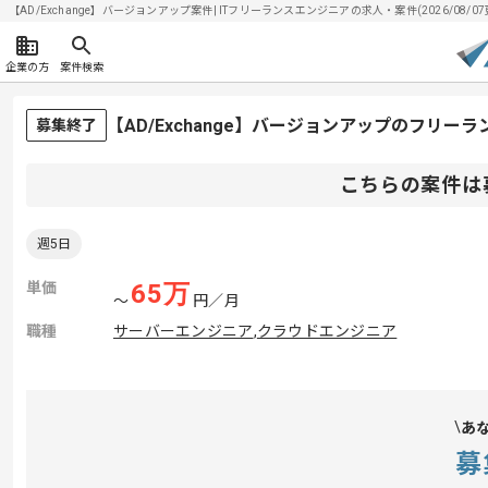
【AD/Exchange】バージョンアップ案件| ITフリーランスエンジニアの求人・案件(2026/08/07
企業の方
案件検索
【AD/Exchange】バージョンアップのフリー
募集終了
こちらの案件は
週5日
単価
65
万
〜
円／月
職種
サーバーエンジニア
,
クラウドエンジニア
あ
募