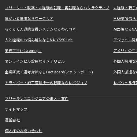
フリーター・既卒・未経験の就職・再就職ならハタラクティブ
未経験・若手
障がい者雇用ならワークリア
M&A支援な
らくらく入退院支援システムならわんコネ
AI面接ならNAL
人と組織のお悩み解決ならNALYSYS Lab.
アジャイル開発なら
業務可視化はremopia
アメリカの生活
オンラインピル診療ならメデリピル
外国人採用ならLe
企業研究・選考対策ならFactBoard(ファクトボード)
外国人派遣なら
ドライバー・施工管理技士の転職ならレバジョブ
レバウェル保
フリーランスエンジニアの求人・案件
サイトマップ
運営会社
個人様のお問い合わせ