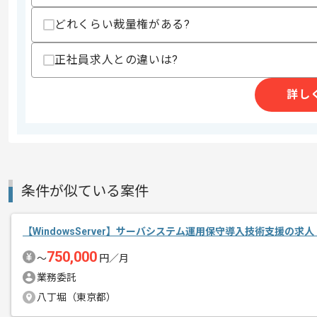
エージェントからのコ
ADもしくはExchangeの設計経験があ
メント
どれくらい裁量権がある?
正社員求人との違いは?
詳し
条件が似ている案件
【WindowsServer】サーバシステム運用保守導入技術支援の求
750,000
〜
円／月
業務委託
八丁堀（東京都）