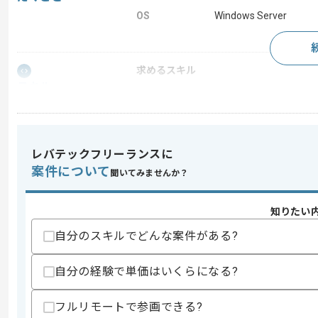
OS
Windows Server
求めるスキル
スキル
・Active Directory設計､構築､移行経験
・Exchange設計､構築､移行経験
スキルに不安がある方へ
上記に似た経験やスキルをお持ちであれば申
レバテックフリーランスに
案件について
聞いてみませんか？
商談回数
1回
知りたい
その他募集要項
募集人数
1人
自分のスキルでどんな案件がある?
作業開始日
2018/09/01
自分の経験で単価はいくらになる?
フルリモートで参画できる?
レバテック実績有りの企業でございます