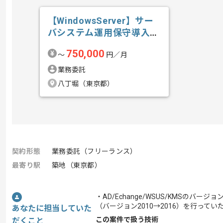
【WindowsServer】サー
バシステム運用保守導入技
術...の求人・案件
750,000
〜
円／月
業務委託
八丁堀（東京都）
契約形態
業務委託（フリーランス）
最寄り駅
築地（東京都）
・AD/Echange/WSUS/KMSのバージ
（バージョン2010→2016）を行ってい
あなたに担当していた
この案件で扱う技術
だくこと