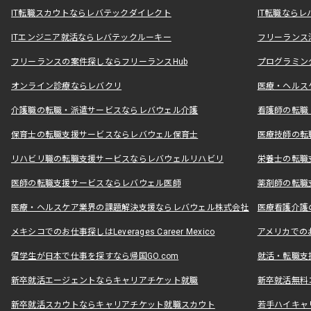
IT転職スカウトならレバテックダイレクト
IT転職なら
ITエンジニア就活ならレバテックルーキー
フリーランス
フリーランスの案件探しならフリーランスHub
プログラミン
オンライン診療ならレバクリ
医療・ヘルス
介護職の転職・派遣サービスならレバウェル介護
看護師の転職
保育士の転職支援サービスならレバウェル保育士
医療技師の転
リハビリ職の転職支援サービスならレバウェルリハビリ
栄養士の転職
医師の転職支援サービスならレバウェル医師
薬剤師の転職
医療・ヘルスケア業界の課題解決支援ならレバウェル株式会社
医療看護介護の
メキシコでのお仕事探しはLeverages Career Mexico
アメリカでのお仕事
留学生が日本で仕事を探すなら帰国GO.com
就活・転職支
新卒就活エージェントならキャリアチケット就職
新卒就活無料
新卒就活スカウトならキャリアチケット就職スカウト
若手ハイキャ