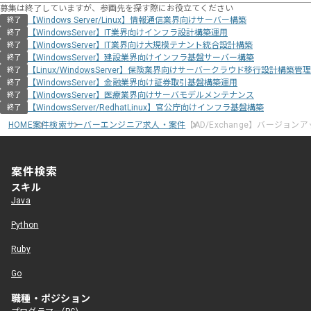
募集は終了していますが、参画先を探す際にお役立てください
【Windows Server/Linux】情報通信業界向けサーバー構築
終了
【WindowsServer】IT業界向けインフラ設計構築運用
終了
【WindowsServer】IT業界向け大規模テナント統合設計構築
終了
【WindowsServer】建設業界向けインフラ基盤サーバー構築
終了
【Linux/WindowsServer】保険業界向けサーバークラウド移行設計構築管理
終了
【WindowsServer】金融業界向け証券取引基盤構築運用
終了
【WindowsServer】医療業界向けサーバモデルメンテナンス
終了
【WindowsServer/RedhatLinux】官公庁向けインフラ基盤構築
終了
HOME
案件検索
サーバーエンジニア求人・案件
【AD/Exchange】バージョン
案件検索
スキル
Java
Python
Ruby
Go
職種・ポジション