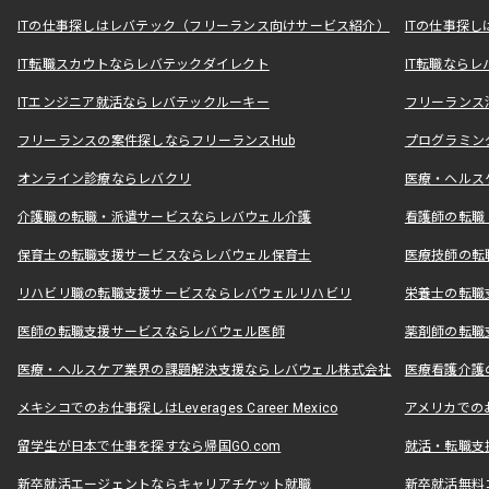
ITの仕事探しはレバテック（フリーランス向けサービス紹介）
ITの仕事探
IT転職スカウトならレバテックダイレクト
IT転職なら
ITエンジニア就活ならレバテックルーキー
フリーランス
フリーランスの案件探しならフリーランスHub
プログラミン
オンライン診療ならレバクリ
医療・ヘルス
介護職の転職・派遣サービスならレバウェル介護
看護師の転職
保育士の転職支援サービスならレバウェル保育士
医療技師の転
リハビリ職の転職支援サービスならレバウェルリハビリ
栄養士の転職
医師の転職支援サービスならレバウェル医師
薬剤師の転職
医療・ヘルスケア業界の課題解決支援ならレバウェル株式会社
医療看護介護の
メキシコでのお仕事探しはLeverages Career Mexico
アメリカでのお仕事
留学生が日本で仕事を探すなら帰国GO.com
就活・転職支
新卒就活エージェントならキャリアチケット就職
新卒就活無料