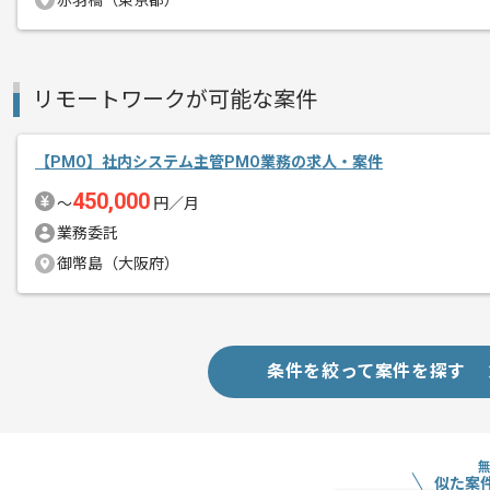
赤羽橋（東京都）
エージェントからのコ
メント
PMO、品質管理経験がある方にマッチし
リモートワークが可能な案件
【PMO】社内システム主管PMO業務の求人・案件
450,000
〜
円／月
業務委託
御幣島（大阪府）
条件を絞って案件を探す
似た案