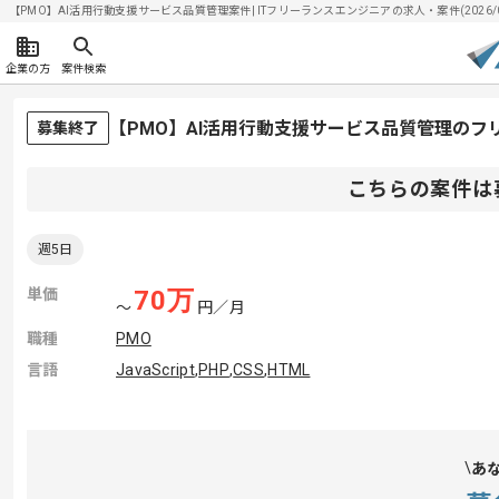
【PMO】AI活用行動支援サービス品質管理案件| ITフリーランスエンジニアの求人・案件(2026/0
企業の方
案件検索
【PMO】AI活用行動支援サービス品質管理のフ
募集終了
こちらの案件は
週5日
単価
70
万
〜
円／月
職種
PMO
言語
JavaScript
,
PHP
,
CSS
,
HTML
あ