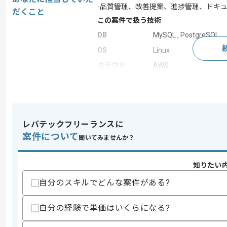
-品質管理、改善提案、進捗管理、ドキ
だくこと
この案件で扱う技術
DB
MySQL , PostgreSQL
OS
Linux
クラウド
AWS
Webサーバー
Apache
開発ツール
Backlog , Git
この案件のポイント
レバテックフリーランスに
特徴
長期プロジェクト
案件について
聞いてみませんか？
知りたい
求めるスキル
スキル
・PMO、品質管理経験
自分のスキルでどんな案件がある?
・Web開発経験(PHP尚可)
・ベンダー調整経験
自分の経験で単価はいくらになる?
歓迎スキル