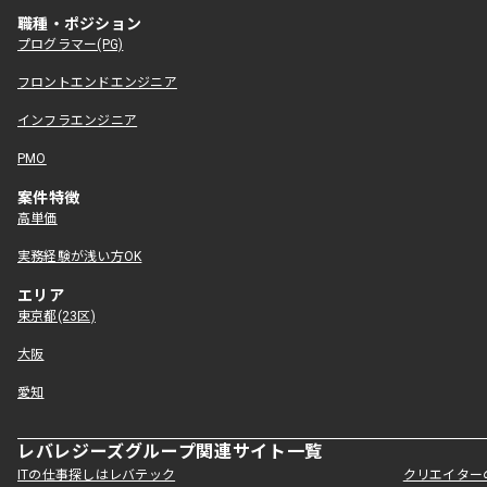
職種・ポジション
プログラマー(PG)
フロントエンドエンジニア
インフラエンジニア
PMO
案件特徴
高単価
実務経験が浅い方OK
エリア
東京都(23区)
大阪
愛知
レバレジーズグループ関連サイト一覧
ITの仕事探しはレバテック
クリエイター