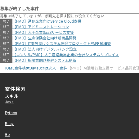
募集が終了した案件
募集は終了していますが、参画先を探す際にお役立てください
【PMO】通信企業向けService Cloud支援
終了
【PMO】アドミニストレーション
終了
【PMO】大手企業SaaSサービス支援
終了
【PMO】生命保険会社向け新商品開発
終了
【PMO】IT業界向けシステム開発プロジェクトPM支援構築
終了
【PMO】法人向けデジタルバンク設立
終了
【コンサル/PMO】大手道路業界企業の会計システムリプレイス
終了
【PMO】船舶業向け基幹システム刷新
終了
HOME
案件検索
JavaScript求人・案件
【PMO】AI活用行動支援サービス品質管
案件検索
スキル
Java
Python
Ruby
Go