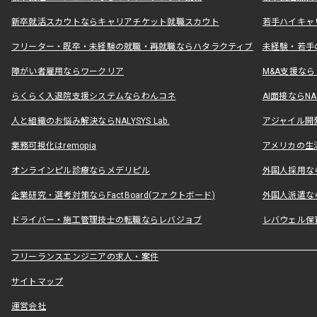
新卒就活スカウトならキャリアチケット就職スカウト
若手ハイキャ
フリーター・既卒・未経験の就職・再就職ならハタラクティブ
未経験・若手
障がい者雇用ならワークリア
M&A支援な
らくらく入退院支援システムならわんコネ
AI面接ならNAL
人と組織のお悩み解決ならNALYSYS Lab.
アジャイル開発なら
業務可視化はremopia
アメリカの生活
オンラインピル診療ならメデリピル
外国人採用ならLe
企業研究・選考対策ならFactBoard(ファクトボード)
外国人派遣なら
ドライバー・施工管理技士の転職ならレバジョブ
レバウェル保
フリーランスエンジニアの求人・案件
サイトマップ
運営会社