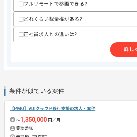
・大規模開発経験(ユーザー数100万人以
フルリモートで参画できる?
スキルに不安がある方へ
どれくらい裁量権がある?
上記に似た経験やスキルをお持ちであれば申
正社員求人との違いは?
精算条件
有
詳し
精算・お支払い
精算基準時間
140時間〜180時間
支払いサイト
15日
条件が似ている案件
商談回数
1回
その他募集要項
募集人数
1人
【PMO】VDIクラウド移行支援の求人・案件
作業開始日
2018/09/11
1,350,000
〜
円／月
業務委託
AI活用行動支援サービスの品質管理、P