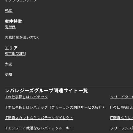
インフラエンジニア
PMO
案件特徴
高単価
実務経験が浅い方OK
エリア
東京都(23区)
大阪
愛知
レバレジーズグループ関連サイト一覧
ITの仕事探しはレバテック
クリエイター
ITの仕事探しはレバテック（フリーランス向けサービス紹介）
ITの仕事探
IT転職スカウトならレバテックダイレクト
IT転職なら
ITエンジニア就活ならレバテックルーキー
フリーランス