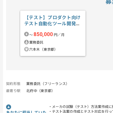
募
【テスト】プロダクト向け
テスト自動化ツール開発の
求人・案件
850,000
〜
円／月
業務委託
六本木（東京都）
契約形態
業務委託（フリーランス）
最寄り駅
北府中（東京都）
・メーカの試験（テスト）方法案作成に
・テスト法案の作成とテスト対応を行っ
あなたに担当していた