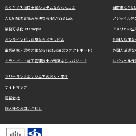
らくらく入退院支援システムならわんコネ
AI面接ならNAL
人と組織のお悩み解決ならNALYSYS Lab.
アジャイル開発なら
業務可視化はremopia
アメリカの生活
オンラインピル診療ならメデリピル
外国人採用ならLe
企業研究・選考対策ならFactBoard(ファクトボード)
外国人派遣なら
ドライバー・施工管理技士の転職ならレバジョブ
レバウェル保
フリーランスエンジニアの求人・案件
サイトマップ
運営会社
個人様のお問い合わせ