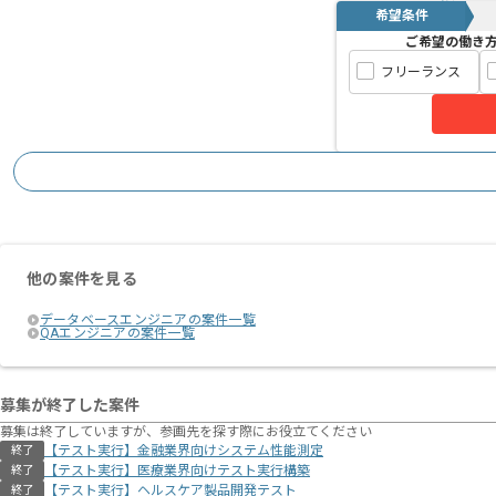
希望条件
ご希望の働き
フリーランス
他の案件を見る
データベースエンジニアの案件一覧
QAエンジニアの案件一覧
募集が終了した案件
募集は終了していますが、参画先を探す際にお役立てください
【テスト実行】金融業界向けシステム性能測定
終了
【テスト実行】医療業界向けテスト実行構築
終了
【テスト実行】ヘルスケア製品開発テスト
終了