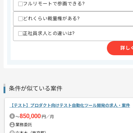
フルリモートで参画できる?
レバテック実績有りの企業でございます
どれくらい裁量権がある?
エージェントからのコ
メント
csvファイルの加工経験がある方にマッ
正社員求人との違いは?
詳し
条件が似ている案件
【テスト】プロダクト向けテスト自動化ツール開発の求人・案件
850,000
〜
円／月
業務委託