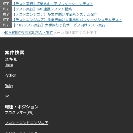
【テスト実行】IT業界向けアプリケーションテスト
終了
【テスト実行】SAP連携システム構築
終了
【テストエンジニア】多業界向け年金系システム保守
終了
【テストエンジニア】多業界向け人事給料パッケージシステムテスト
終了
【PHP/テスト実行】大手旅行予約サービス向けテスト実行
終了
HOME
案件検索
SQL求人・案件
メーカ向け電力テスト案件
案件検索
スキル
Java
Python
Ruby
Go
職種・ポジション
プログラマー(PG)
フロントエンドエンジニア