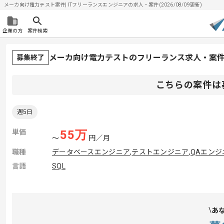
メーカ向け電力テスト案件| ITフリーランスエンジニアの求人・案件(2026/08/09更新)
企業の方
案件検索
メーカ向け電力テストのフリーランス求人・案
募集終了
こちらの案件は
週5日
単価
55
万
〜
円／月
職種
データベースエンジニア
,
テストエンジニア
,
QAエンジ
言語
SQL
あ