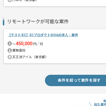
六本木（東京都）
リモートワークが可能な案件
【テスト/EC】ECプロダクトのQAの求人・案件
450,000
〜
円／月
業務委託
天王洲アイル（東京都）
条件を絞って案件を探す
似た案