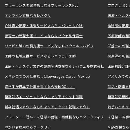
フリーランスの案件探しならフリーランスHub
プログラミン
オンライン診療ならレバクリ
医療・ヘルス
介護職の転職・派遣サービスならレバウェル介護
看護師の転職
保育士の転職支援サービスならレバウェル保育士
医療技師の転
リハビリ職の転職支援サービスならレバウェルリハビリ
栄養士の転職
医師の転職支援サービスならレバウェル医師
薬剤師の転職
医療・ヘルスケア業界の課題解決支援ならレバウェル株式会社
医療看護介護の
メキシコでのお仕事探しはLeverages Career Mexico
アメリカでのお仕事
留学生が日本で仕事を探すなら帰国GO.com
就活・転職支
新卒就活エージェントならキャリアチケット就職
新卒就活無料
新卒就活スカウトならキャリアチケット就職スカウト
若手ハイキャ
フリーター・既卒・未経験の就職・再就職ならハタラクティブ
未経験・若手
障がい者雇用ならワークリア
M&A支援な