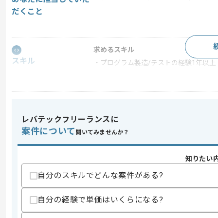
だくこと
求めるスキル
スキル
・プログラム製造/テストの経験1年以上
歓迎スキル
・csvファイルの加工経験
・DB(SQL)加工、画面操作経験
レバテックフリーランスに
スキルに不安がある方へ
案件について
上記に似た経験やスキルをお持ちであれば申
聞いてみませんか？
知りたい
商談回数
1回
自分のスキルでどんな案件がある?
その他募集要項
募集人数
1人
自分の経験で単価はいくらになる?
作業開始日
2018/10/01