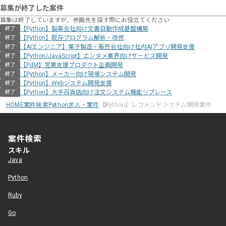
募集が終了した案件
募集は終了していますが、参画先を探す際にお役立てください
【Python】製薬会社向け文書自動作成基盤構築
終了
【Python】既存プログラム解析・改修
終了
【AIエンジニア】菓子製造・販売会社向け社内AIアプリ開発支援
終了
【Python/JavaScript】エンタメ業界向けサービス開発
終了
【PdM】営業支援プロダクト企画開発
終了
【Python】メーカー向け現場システム開発
終了
【Python】Webシステム開発支援
終了
【Python】大手百貨店向け注文システム機能リプレース
終了
HOME
案件検索
Python求人・案件
【Python】レコメンドシステム開発案件
案件検索
スキル
Java
Python
Ruby
Go