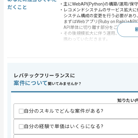
・主にWebAPI(Python)の構築/運用
だくこと
・レコメンドシステムのサービス拡大に
システム構成の変更を行う必要があり
まずはWebアプリ(Ruby on Rails)+A
API単体に切り離す部分をご担当いた
・その後規模拡大に伴う運用、保守、エ
携わっていただきます。
この案件で扱う技術
フレームワーク
Rails
クラウド
AWS
レバテックフリーランスに
この案件のポイント
案件について
聞いてみませんか？
特徴
BtoC向け
知りたい
求めるスキル
自分のスキルでどんな案件がある?
スキル
・チーム開発経験2年以上
・Pythonでの開発経験半年以上
自分の経験で単価はいくらになる?
・AWSでのシステム運用、保守経験1年以上 (E
・Webアプリケーションサーバの運用、