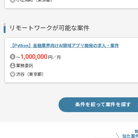
小伝馬町（東京都）
BtoC向けサービスのビッグデータ部門
エージェントからのコ
リモートワークが可能な案件
メント
新しい技術や流行りの技術環境などを
柔軟に取り入れる風潮があり、スキル向
【Python】金融業界向けAI領域アプリ開発の求人・案件
1,000,000
〜
円／月
風通しが良い現場で、レバテックからも
業務委託
渋谷（東京都）
条件を絞って案件を探す
似た案