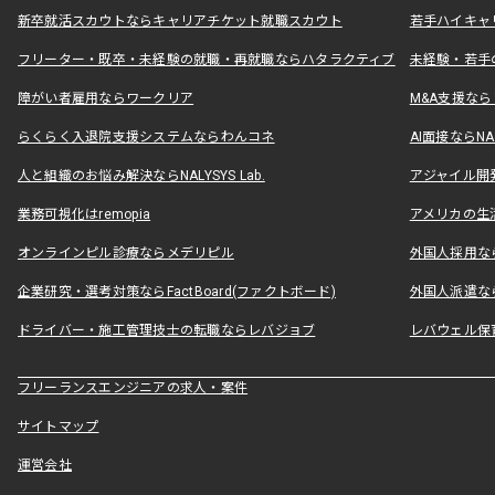
新卒就活スカウトならキャリアチケット就職スカウト
若手ハイキャ
フリーター・既卒・未経験の就職・再就職ならハタラクティブ
未経験・若手
障がい者雇用ならワークリア
M&A支援な
らくらく入退院支援システムならわんコネ
AI面接ならNAL
人と組織のお悩み解決ならNALYSYS Lab.
アジャイル開発なら
業務可視化はremopia
アメリカの生活
オンラインピル診療ならメデリピル
外国人採用ならLe
企業研究・選考対策ならFactBoard(ファクトボード)
外国人派遣なら
ドライバー・施工管理技士の転職ならレバジョブ
レバウェル保
フリーランスエンジニアの求人・案件
サイトマップ
運営会社