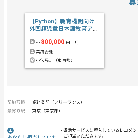
募
【Python】教育機関向け
外国籍児童日本語教育アプ
リ開発の求人・案件
800,000
〜
円／月
業務委託
小伝馬町（東京都）
契約形態
業務委託（フリーランス）
最寄り駅
東京（東京都）
・婚活サービスに導入しているレコメン
ご担当いただきます。
あなたに担当していた