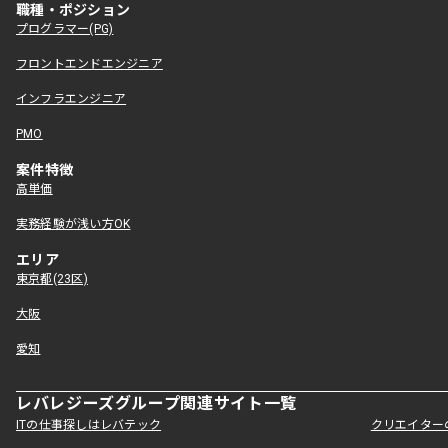
職種・ポジション
プログラマー(PG)
フロントエンドエンジニア
インフラエンジニア
PMO
案件特徴
高単価
実務経験が浅い方OK
エリア
東京都(23区)
大阪
愛知
レバレジーズグループ関連サイト一覧
ITの仕事探しはレバテック
クリエイター