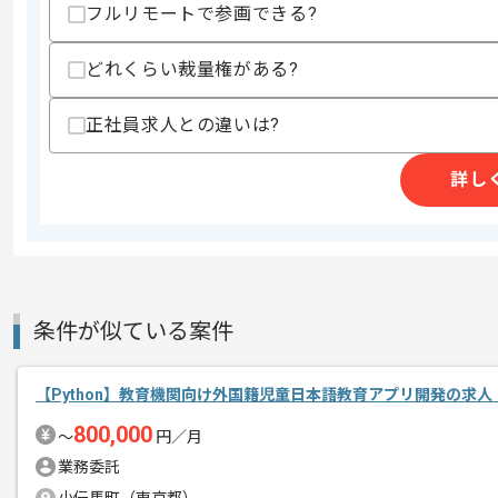
フルリモートで参画できる?
歓迎スキル
・Ruby on Railsでの開発経験
どれくらい裁量権がある?
・機械学習を用いたレコメンドAPIの実
スキルに不安がある方へ
正社員求人との違いは?
上記に似た経験やスキルをお持ちであれば申
詳し
精算条件
有
精算・お支払い
精算基準時間
160時間〜200時間
支払いサイト
15日
条件が似ている案件
【Python】教育機関向け外国籍児童日本語教育アプリ開発の求人
商談回数
1回
その他募集要項
800,000
募集人数
1人
〜
円／月
業務委託
作業開始日
2019/08/01