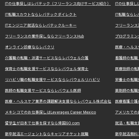
ITの仕事探しはレバテック（フリーランス向けサービス紹介）
ITの仕事探
IT転職スカウトならレバテックダイレクト
IT転職なら
ITエンジニア就活ならレバテックルーキー
フリーランス
フリーランスの案件探しならフリーランスHub
プログラミン
オンライン診療ならレバクリ
医療・ヘルス
介護職の転職・派遣サービスならレバウェル介護
看護師の転職
保育士の転職支援サービスならレバウェル保育士
医療技師の転
リハビリ職の転職支援サービスならレバウェルリハビリ
栄養士の転職
医師の転職支援サービスならレバウェル医師
薬剤師の転職
医療・ヘルスケア業界の課題解決支援ならレバウェル株式会社
医療看護介護の
メキシコでのお仕事探しはLeverages Career Mexico
アメリカでのお仕事
留学生が日本で仕事を探すなら帰国GO.com
就活・転職支
新卒就活エージェントならキャリアチケット就職
新卒就活無料