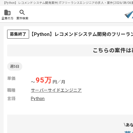
【Python】レコメンドシステム開発案件| ITフリーランスエンジニアの求人・案件(2026/08/06
企業の方
案件検索
【Python】レコメンドシステム開発のフリー
募集終了
こちらの案件は
週5日
単価
95
万
〜
円／月
職種
サーバーサイドエンジニア
言語
Python
あ