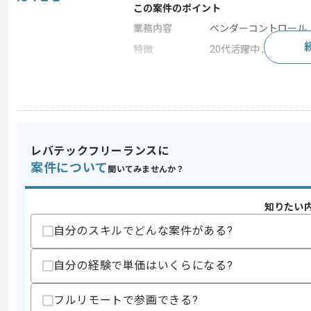
この案件のポイント
業務内容
ベンダーコントロール 
特徴
20代活躍中 , 30代活躍
求めるスキル
スキル
・社員代替やプロジェクトマネージャー
・アプリ開発におけるプロジェクトリー
・マルチベンダーコントロール経験
レバテックフリーランスに
案件について
歓迎スキル
聞いてみませんか？
・生命保険作業の知見
知りたい
スキルに不安がある方へ
自分のスキルでどんな案件がある?
上記に似た経験やスキルをお持ちであれば申
自分の経験で単価はいくらになる?
商談回数
2回
フルリモートで参画できる?
その他募集要項