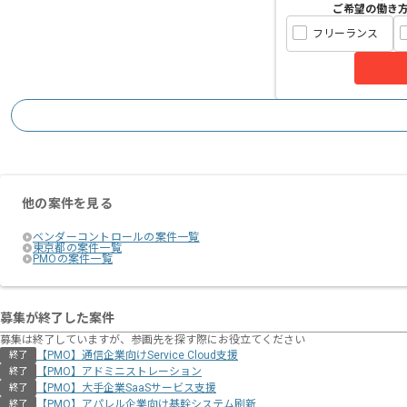
ご希望の働き
フリーランス
他の案件を見る
ベンダーコントロールの案件一覧
東京都の案件一覧
PMOの案件一覧
募集が終了した案件
募集は終了していますが、参画先を探す際にお役立てください
【PMO】通信企業向けService Cloud支援
終了
【PMO】アドミニストレーション
終了
【PMO】大手企業SaaSサービス支援
終了
【PMO】アパレル企業向け基幹システム刷新
終了