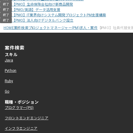
【PMO】生命保険会社向け新商品開発
終了
【PMO/英語】データ活用支援
終了
【PMO】IT業界向けシステム開発プロジェクトPM支援構築
終了
【PMO】法人向けデジタルバンク設立
終了
HOME
案件検索
プロジェクトマネージャー(PM)求人・案件
【PMO】社員代替支
案件検索
スキル
Java
Python
Ruby
Go
職種・ポジション
プログラマー(PG)
フロントエンドエンジニア
インフラエンジニア