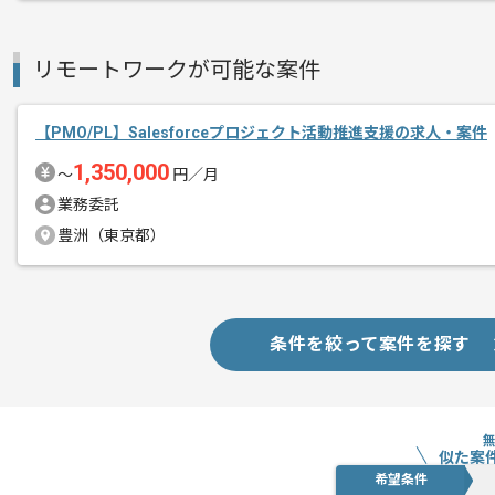
リモートワークが可能な案件
【PMO/PL】Salesforceプロジェクト活動推進支援の求人・案件
1,350,000
〜
円／月
業務委託
豊洲（東京都）
条件を絞って案件を探す
似た案
希望条件