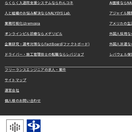
らくらく入退院支援システムならわんコネ
AI面接ならNAL
人と組織のお悩み解決ならNALYSYS Lab.
アジャイル開発なら
業務可視化はremopia
アメリカの生活
オンラインピル診療ならメデリピル
外国人採用ならLe
企業研究・選考対策ならFactBoard(ファクトボード)
外国人派遣なら
ドライバー・施工管理技士の転職ならレバジョブ
レバウェル保
フリーランスエンジニアの求人・案件
サイトマップ
運営会社
個人様のお問い合わせ