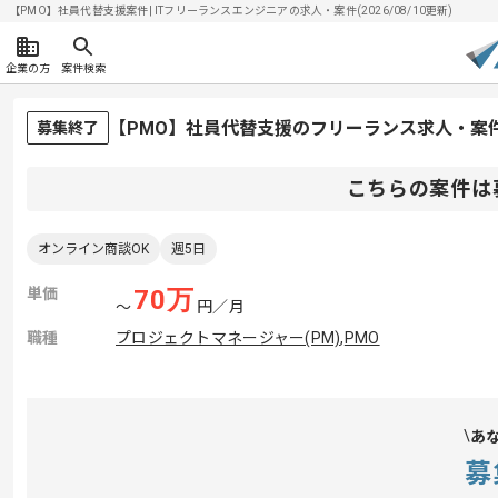
【PMO】社員代替支援案件| ITフリーランスエンジニアの求人・案件(2026/08/10更新)
企業の方
案件検索
【PMO】社員代替支援のフリーランス求人・案
募集終了
こちらの案件は
オンライン商談OK
週5日
単価
70
万
〜
円／月
職種
プロジェクトマネージャー(PM)
,
PMO
あ
募