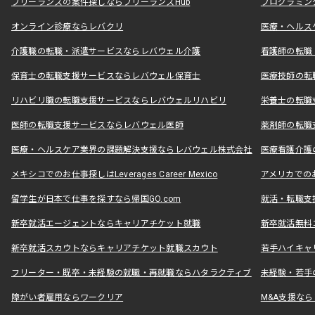
フリーランスの案件探しならフリーランスHub
プログラミン
オンライン診療ならレバクリ
医療・ヘルス
介護職の転職・派遣サービスならレバウェル介護
看護師の転職
保育士の転職支援サービスならレバウェル保育士
医療技師の転
リハビリ職の転職支援サービスならレバウェルリハビリ
栄養士の転職
医師の転職支援サービスならレバウェル医師
薬剤師の転職
医療・ヘルスケア業界の課題解決支援ならレバウェル株式会社
医療看護介護の
メキシコでのお仕事探しはLeverages Career Mexico
アメリカでのお仕事
留学生が日本で仕事を探すなら帰国GO.com
就活・転職支
新卒就活エージェントならキャリアチケット就職
新卒就活無料
新卒就活スカウトならキャリアチケット就職スカウト
若手ハイキャ
フリーター・既卒・未経験の就職・再就職ならハタラクティブ
未経験・若手
障がい者雇用ならワークリア
M&A支援な