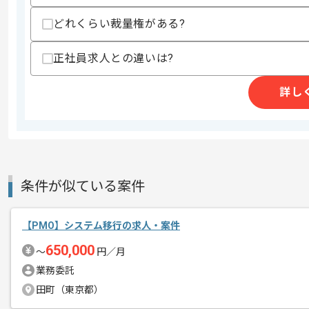
募集人数
1人
どれくらい裁量権がある?
作業開始日
2025/10/01
正社員求人との違いは?
PMOの経験を活かすことができます。
エージェントからのコ
詳し
複数案件を保有している企業ですので、
メント
ご経験と実績に応じて別案件のご提案も
新しいアイディアや技術を積極的に導入
経験豊富なメンバーと成長が出来る環境
スキルアップされたい方、長期的に参画
条件が似ている案件
【PMO】システム移行の求人・案件
650,000
〜
円／月
業務委託
田町（東京都）