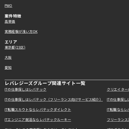
PMO
案件特徴
高単価
実務経験が浅い方OK
エリア
東京都(23区)
大阪
愛知
レバレジーズグループ関連サイト一覧
ITの仕事探しはレバテック
クリエイター
ITの仕事探しはレバテック（フリーランス向けサービス紹介）
ITの仕事探
IT転職スカウトならレバテックダイレクト
IT転職なら
ITエンジニア就活ならレバテックルーキー
フリーランス