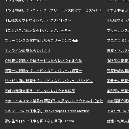
ITの仕事探しはレバテック
クリエイター
ITの仕事探しはレバテック（フリーランス向けサービス紹介）
ITの仕事探
IT転職スカウトならレバテックダイレクト
IT転職なら
ITエンジニア就活ならレバテックルーキー
フリーランス
フリーランスの案件探しならフリーランスHub
プログラミン
オンライン診療ならレバクリ
医療・ヘルス
介護職の転職・派遣サービスならレバウェル介護
看護師の転職
保育士の転職支援サービスならレバウェル保育士
医療技師の転
リハビリ職の転職支援サービスならレバウェルリハビリ
栄養士の転職
医師の転職支援サービスならレバウェル医師
薬剤師の転職
医療・ヘルスケア業界の課題解決支援ならレバウェル株式会社
医療看護介護の
メキシコでのお仕事探しはLeverages Career Mexico
アメリカでのお仕事
留学生が日本で仕事を探すなら帰国GO.com
就活・転職支