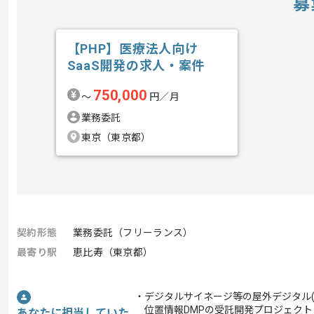
募
【PHP】医療法人向け
SaaS開発の求人・案件
750,000
〜
円／月
業務委託
東京（東京都）
契約形態
業務委託（フリーランス）
最寄り駅
恵比寿（東京都）
・デジタルサイネージ等の屋外デジタル(
位置情報DMPの受託開発プロジェクト
あなたに担当していた