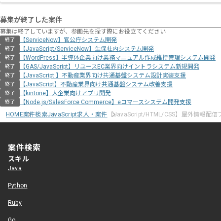
募集が終了した案件
募集は終了していますが、参画先を探す際にお役立てください
【ServiceNow】官公庁システム開発
終了
【JavaScript/ServiceNow】生保社内システム開発
終了
【WordPress】半導体企業向け業務マニュアル作成維持管理システム開発
終了
【GAS/JavaScript】リユースEC業界向けイントラシステム新規開発
終了
【JavaScript 】不動産業界向け共通基盤システム設計実装支援
終了
【JavaScript】不動産業界向け共通基盤システム改善支援
終了
【kintone】大企業向けアプリ開発
終了
【Node.js/SalesForce Commerce】eコマースシステム開発支援
終了
HOME
案件検索
JavaScript求人・案件
【JavaScript/HTML/CSS】屋外情
案件検索
スキル
Java
Python
Ruby
Go