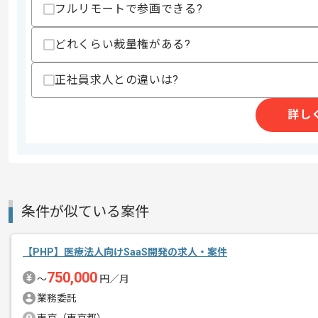
・Git等バージョン管理ツールを用いた
フルリモートで参画できる?
歓迎スキル
・広告、マーケティング関連サービスの
どれくらい裁量権がある?
・位置情報を取り扱った経験
・GoogleBigQueryの経験
正社員求人との違いは?
・アプリケーション開発要件定義、設計
※ステークホルダーとの調整業務も含
・3〜5人程度の開発チームのリーディン
詳し
・Redmine、JIRAなどのチケット管
・システムアーキテクチャ(アプリケーシ
スキルに不安がある方へ
上記に似た経験やスキルをお持ちであれば申
条件が似ている案件
精算条件
有
【PHP】医療法人向けSaaS開発の求人・案件
精算・お支払い
精算基準時間
140時間〜180時間
750,000
〜
円／月
支払いサイト
15日
業務委託