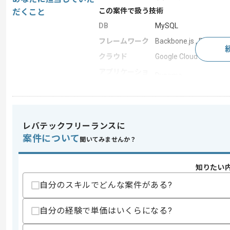
この案件で扱う技術
だくこと
DB
MySQL
フレームワーク
Backbone.js , React
クラウド
Google Cloud Platform
アプリケーショ
Dynamo
ン サーバー
開発ツール
Redmine , Docker , Git 
この案件のポイント
レバテックフリーランスに
業務内容
追加開発
案件について
聞いてみませんか？
担当領域/システ
広告・デザイン・イベ
ム
知りたい
自分のスキルでどんな案件がある?
求めるスキル
スキル
・JavaScript、HTML、CSSに精通して
自分の経験で単価はいくらになる?
・JavaScriptの開発経験もしくは、
・AWSを用いたシステム開発