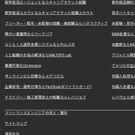
新卒就活エージェントならキャリアチケット就職
新卒就活無料
新卒就活スカウトならキャリアチケット就職スカウト
若手ハイキャ
フリーター・既卒・未経験の就職・再就職ならハタラクティブ
未経験・若手
障がい者雇用ならワークリア
M&A支援な
らくらく入退院支援システムならわんコネ
AI面接ならNAL
人と組織のお悩み解決ならNALYSYS Lab.
アジャイル開発なら
業務可視化はremopia
アメリカの生活
オンラインピル診療ならメデリピル
外国人採用ならLe
企業研究・選考対策ならFactBoard(ファクトボード)
外国人派遣なら
ドライバー・施工管理技士の転職ならレバジョブ
レバウェル保
フリーランスエンジニアの求人・案件
サイトマップ
運営会社