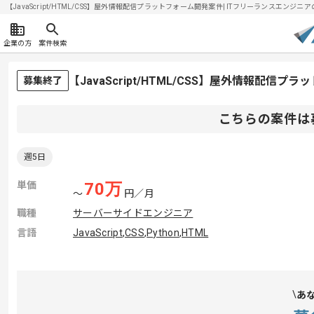
【JavaScript/HTML/CSS】屋外情報配信プラットフォーム開発案件| ITフリーランスエンジニアの
企業の方
案件検索
【JavaScript/HTML/CSS】屋外情報配
募集終了
こちらの案件は
週5日
単価
70
万
〜
円／月
職種
サーバーサイドエンジニア
言語
JavaScript
,
CSS
,
Python
,
HTML
あ