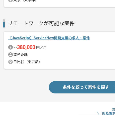
東京（東京都）
商談回数
1回
その他募集要項
募集人数
1人
リモートワークが可能な案件
作業開始日
2019/01/07
【JavaScript】ServiceNow開発支援の求人・案件
380,000
広告系システム開発に強みを持っている
〜
円／月
エージェントからのコ
業務委託
メント
複数プロジェクトが並行してすすめてお
日比谷（東京都）
中長期かつ技術志向でプラットフォーム
及び運営していきたい方にマッチいたし
条件を絞って案件を探す
似た案